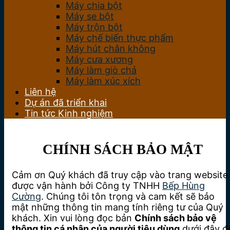
Máy chia bột
Máy se bột
Máy trộn bột
Máy chế biến thực phẩm
Máy hút chân không
Máy cưa xương
Máy làm giò chả
Máy làm xúc xích
Liên hệ
Dự án đã triển khai
Tin tức Kinh nghiệm
CHÍNH SÁCH BẢO MẬT
Cảm ơn Quý khách đã truy cập vào trang website
được vận hành bởi Công ty TNHH
Bếp Hùng
Cường
. Chúng tôi tôn trọng và cam kết sẽ bảo
mật những thông tin mang tính riêng tư của Quý
khách. Xin vui lòng đọc bản
Chính sách bảo vệ
thông tin cá nhân của người tiêu dùng
dưới đây đ