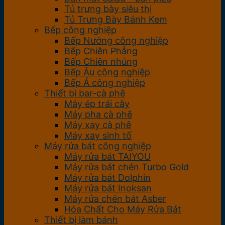
Tủ trưng bày siêu thị
Tủ Trưng Bày Bánh Kem
Bếp công nghiệp
Bếp Nướng công nghiệp
Bếp Chiên Phẳng
Bếp Chiên nhúng
Bếp Âu công nghiệp
Bếp Á công nghiệp
Thiết bị bar-cà phê
Máy ép trái cây
Máy pha cà phê
Máy xay cà phê
Máy xay sinh tố
Máy rửa bát công nghiệp
Máy rửa bát TAIYOU
Máy rửa bát chén Turbo Gold
Máy rửa bát Dolphin
Máy rửa bát Inoksan
Máy rửa chén bát Asber
Hóa Chất Cho Máy Rửa Bát
Thiết bị làm bánh