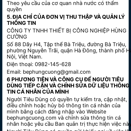
Theo yêu cầu của cơ quan nhà nước có thẩm
quyền
5. ĐỊA CHỈ CỦA ĐƠN VỊ THU THẬP VÀ QUẢN LÝ
THÔNG TIN
CÔNG TY TNHH THIẾT BỊ CÔNG NGHIỆP HÙNG
CƯỜNG
Số 88 Dãy H4, Tập thể Bà Triệu, đường Bà Triệu,
phường Nguyễn Trãi, quận Hà Đông, thành phố H
Nội, Việt Nam.
Điện thoại: 0982-145-628
Email: bephungcuong@gmail.com
6 PHƯƠNG TIỆN VÀ CÔNG CỤ ĐỂ NGƯỜI TIÊU
DÙNG TIẾP CẬN VÀ CHỈNH SỬA DỮ LIỆU THÔNG
TIN CÁ NHÂN CỦA MÌNH
Người Tiêu Dùng có quyền tự kiểm tra, cập nhật,
điều chỉnh hoặc hủy bỏ thông tin cá nhân của
mình bằng cách đăng nhập vào Website
bephungcuong.com và chỉnh sửa thông tin cá
nhân hoặc yêu cầu Ban quản trị thực hiện việc này