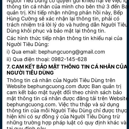
Người Tiêu Dùng có quyền gửi khiếu nại về việc lộ
thông tin cá nhân của mình cho bên thứ 3 đến Ba
quản trị. Khi tiếp nhận những phản hồi này, Bếp
Hùng Cường sẽ xác nhận lại thông tin, phải có
trách nhiệm trả lời lý do và hướng dẫn Người Tiêu
Dùng khôi phục và bảo mật lại thông tin.
Các hình thức tiếp nhận thông tin khiếu nại của
Người Tiêu Dùng:
i) Qua email: bephungcuong@gmail.com
ii) Qua điện thoại: 0982-145-628
7. CAM KẾT BẢO MẬT THÔNG TIN CÁ NHÂN CỦA
NGƯỜI TIÊU DÙNG
Thông tin cá nhân của Người Tiêu Dùng trên
Website bephungcuong.com được Ban quản trị
cam kết bảo mật tuyệt đối theo chính sách bảo
mật thông tin cá nhân được đăng tải trên Website
bephungcuong.com. Việc thu thập và sử dụng
thông tin của mỗi Người Tiêu Dùng chỉ được thực
hiện khi có sự đồng ý của Người Tiêu Dùng trừ
những trường hợp pháp luật có quy định khác và
tại quy định này.