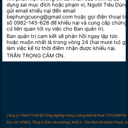
dụng sai mục đích hoặc phạm vi, Người Tiêu Dùng
gửi email khiếu nại đến email
bephungcuong@gmail.com hoặc gọi điện thoại tớ
số 0982-145-628 để khiếu nại và cung cấp chứng
cứ liên quan tới vụ việc cho Ban quản trị.
Ban quản trị cam kết sẽ phản hồi ngay lập tức
hoặc muộn nhất là trong vòng 24 (hai mươi tư) gi
làm việc kể từ thời điểm nhận được khiếu nại.
TRÂN TRỌNG CẢM ƠN.
Công ty TNHH Thiết Bị Công Nghiệp Hùng Cường Mã số thuế: 0110299706
Địa chỉ: VP905, Tầng 9 (Sàn văn phòng), Khối C, Tòa Nhà Hồ Gươm Plaza, S