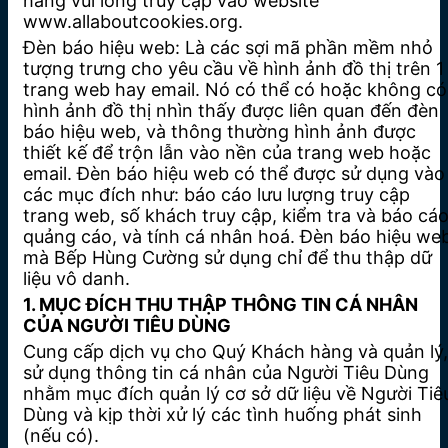
hàng vui lòng truy cập vào website
www.allaboutcookies.org.
Đèn báo hiệu web: Là các sợi mã phần mềm nhỏ
tượng trưng cho yêu cầu về hình ảnh đồ thị trên 1
trang web hay email. Nó có thể có hoặc không có
hình ảnh đồ thị nhìn thấy được liên quan đến đèn
báo hiệu web, và thông thường hình ảnh được
thiết kế để trộn lẫn vào nền của trang web hoặc
email. Đèn báo hiệu web có thể được sử dụng vào
các mục đích như: báo cáo lưu lượng truy cập
trang web, số khách truy cập, kiểm tra và báo cá
quảng cáo, và tính cá nhân hoá. Đèn báo hiệu we
mà Bếp Hùng Cường sử dụng chỉ để thu thập dữ
liệu vô danh.
1. MỤC ĐÍCH THU THẬP THÔNG TIN CÁ NHÂN
CỦA NGƯỜI TIÊU DÙNG
Cung cấp dịch vụ cho Quý Khách hàng và quản lý,
sử dụng thông tin cá nhân của Người Tiêu Dùng
nhằm mục đích quản lý cơ sở dữ liệu về Người Tiê
Dùng và kịp thời xử lý các tình huống phát sinh
(nếu có).