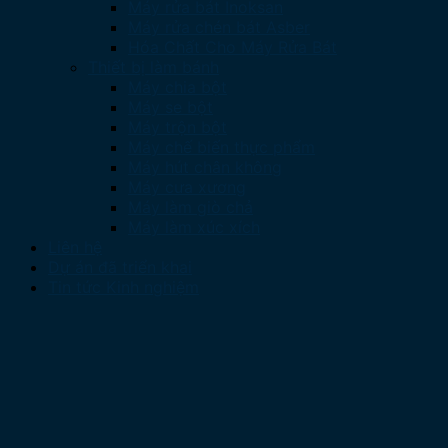
Máy rửa bát Inoksan
Máy rửa chén bát Asber
Hóa Chất Cho Máy Rửa Bát
Thiết bị làm bánh
Máy chia bột
Máy se bột
Máy trộn bột
Máy chế biến thực phẩm
Máy hút chân không
Máy cưa xương
Máy làm giò chả
Máy làm xúc xích
Liên hệ
Dự án đã triển khai
Tin tức Kinh nghiệm