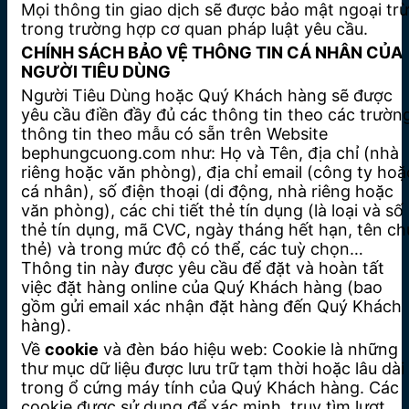
Mọi thông tin giao dịch sẽ được bảo mật ngoại trừ
trong trường hợp cơ quan pháp luật yêu cầu.
CHÍNH SÁCH BẢO VỆ THÔNG TIN CÁ NHÂN CỦA
NGƯỜI TIÊU DÙNG
Người Tiêu Dùng hoặc Quý Khách hàng sẽ được
yêu cầu điền đầy đủ các thông tin theo các trườn
thông tin theo mẫu có sẵn trên Website
bephungcuong.com như: Họ và Tên, địa chỉ (nhà
riêng hoặc văn phòng), địa chỉ email (công ty hoặ
cá nhân), số điện thoại (di động, nhà riêng hoặc
văn phòng), các chi tiết thẻ tín dụng (là loại và số
thẻ tín dụng, mã CVC, ngày tháng hết hạn, tên ch
thẻ) và trong mức độ có thể, các tuỳ chọn…
Thông tin này được yêu cầu để đặt và hoàn tất
việc đặt hàng online của Quý Khách hàng (bao
gồm gửi email xác nhận đặt hàng đến Quý Khách
hàng).
Về
cookie
và đèn báo hiệu web: Cookie là những
thư mục dữ liệu được lưu trữ tạm thời hoặc lâu dài
trong ổ cứng máy tính của Quý Khách hàng. Các
cookie được sử dụng để xác minh, truy tìm lượt