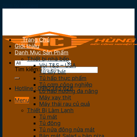
Skip to content
Trang Chủ
Giới thiệu
Danh Mục Sản Phẩm
Thiết bị nhà bếp
Vòi T&S – USA
Tìm kiếm:
Tủ sấy bát
Tủ hấp thực phẩm
Tủ cơm công nghiệp
Hotline : 0982.145.628
Lò hấp nướng đa năng
Máy xay thịt
Menu
Máy thái rau củ quả
Thiết Bị Làm Lạnh
Tủ mát
Tủ đông
Tủ nửa đông nửa mát
Bàn mát Salad – bàn piza