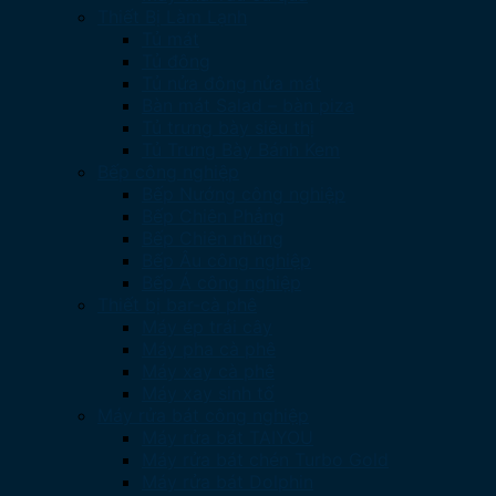
Thiết Bị Làm Lạnh
Tủ mát
Tủ đông
Tủ nửa đông nửa mát
Bàn mát Salad – bàn piza
Tủ trưng bày siêu thị
Tủ Trưng Bày Bánh Kem
Bếp công nghiệp
Bếp Nướng công nghiệp
Bếp Chiên Phẳng
Bếp Chiên nhúng
Bếp Âu công nghiệp
Bếp Á công nghiệp
Thiết bị bar-cà phê
Máy ép trái cây
Máy pha cà phê
Máy xay cà phê
Máy xay sinh tố
Máy rửa bát công nghiệp
Máy rửa bát TAIYOU
Máy rửa bát chén Turbo Gold
Máy rửa bát Dolphin