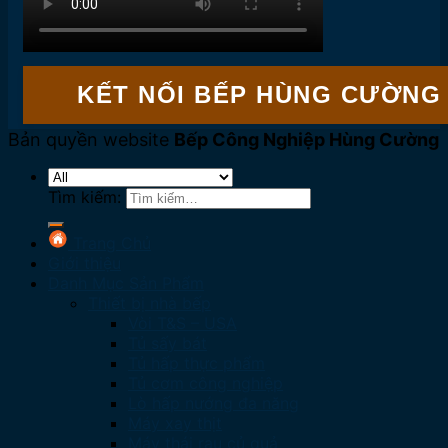
KẾT NỐI BẾP HÙNG CƯỜNG
Bản quyền website
Bếp Công Nghiệp Hùng Cường
Tìm kiếm:
Trang Chủ
Giới thiệu
Danh Mục Sản Phẩm
Thiết bị nhà bếp
Vòi T&S – USA
Tủ sấy bát
Tủ hấp thực phẩm
Tủ cơm công nghiệp
Lò hấp nướng đa năng
Máy xay thịt
Máy thái rau củ quả