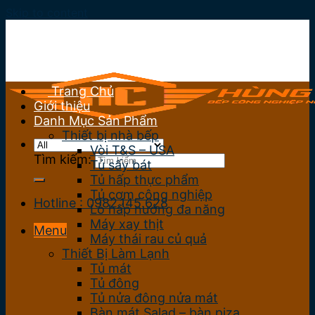
Skip to content
Trang Chủ
Giới thiệu
Danh Mục Sản Phẩm
Thiết bị nhà bếp
Vòi T&S – USA
Tìm kiếm:
Tủ sấy bát
Tủ hấp thực phẩm
Tủ cơm công nghiệp
Hotline : 0982.145.628
Lò hấp nướng đa năng
Máy xay thịt
Menu
Máy thái rau củ quả
Thiết Bị Làm Lạnh
Tủ mát
Tủ đông
Tủ nửa đông nửa mát
Bàn mát Salad – bàn piza