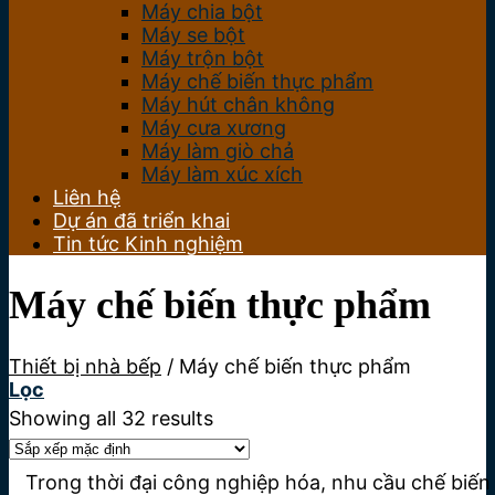
Máy chia bột
Máy se bột
Máy trộn bột
Máy chế biến thực phẩm
Máy hút chân không
Máy cưa xương
Máy làm giò chả
Máy làm xúc xích
Liên hệ
Dự án đã triển khai
Tin tức Kinh nghiệm
Máy chế biến thực phẩm
Thiết bị nhà bếp
/
Máy chế biến thực phẩm
Lọc
Showing all 32 results
Trong thời đại công nghiệp hóa, nhu cầu chế biến