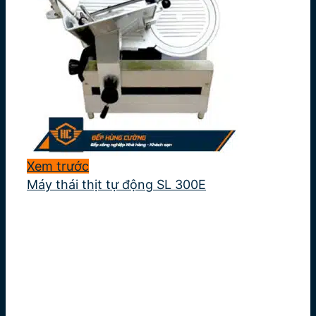
Xem trước
Máy thái thịt tự động SL 300E