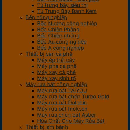
Tủ trưng bày siêu thị
Tủ Trưng Bày Bánh Kem
Bếp công nghiệp
Bếp Nướng công nghiệp
Bếp Chiên Phẳng
Bếp Chiên nhúng
Bếp Âu công nghiệp
Bếp Á công nghiệp
Thiết bị bar-cà phê
Máy ép trái cây
Máy pha cà phê
Máy xay cà phê
Máy xay sinh tố
Máy rửa bát công nghiệp
Máy rửa bát TAIYOU
Máy rửa bát chén Turbo Gold
Máy rửa bát Dolphin
Máy rửa bát Inoksan
Máy rửa chén bát Asber
Hóa Chất Cho Máy Rửa Bát
Thiết bị làm bánh