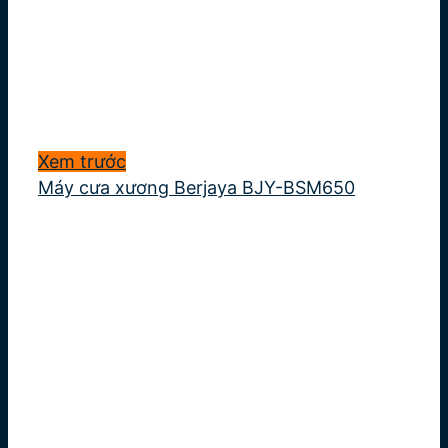
Xem trước
Máy cưa xương Berjaya BJY-BSM650