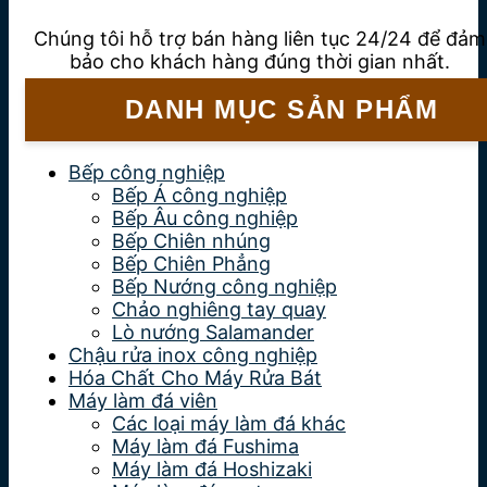
Chúng tôi hỗ trợ bán hàng liên tục 24/24 để đảm
bảo cho khách hàng đúng thời gian nhất.
DANH MỤC SẢN PHẨM
Bếp công nghiệp
Bếp Á công nghiệp
Bếp Âu công nghiệp
Bếp Chiên nhúng
Bếp Chiên Phẳng
Bếp Nướng công nghiệp
Chảo nghiêng tay quay
Lò nướng Salamander
Chậu rửa inox công nghiệp
Hóa Chất Cho Máy Rửa Bát
Máy làm đá viên
Các loại máy làm đá khác
Máy làm đá Fushima
Máy làm đá Hoshizaki