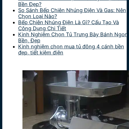
Bền Đẹp?
So Sánh Bếp Chiên Nhúng Điện Và Gas: Nên
Chọn Loại Nào?
Bếp Chiên Nhúng Điện Là Gì? Cấu Tạo Và
Công Dụng Chi Tiết
Kinh Nghiệm Chọn Tủ Trưng Bày Bánh Ngon
Bền, Đẹp
Kinh nghiệm chọn mua tủ đông 4 cánh bền
đẹp, tiết kiệm điện