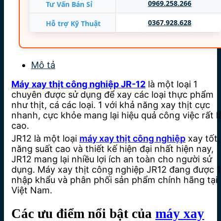
0969.258.266
Tư Vấn Bán Sỉ
0367.928.628
Hỗ trợ Kỹ Thuật
Mô tả
Máy xay thịt công nghiệp JR-12
là một loại 1
chuyên được sử dụng để xay các loại thực phẩm
như thịt, cá các loại. 1 với khả năng xay thịt cực
nhanh, cực khỏe mang lại hiệu quả công việc rất l
cao.
JR12 là một loại
máy xay thịt công nghiệp
xay tốt,
năng suất cao và thiết kế hiện đại nhất hiện nay,
JR12 mang lại nhiều lợi ích an toàn cho người sử
dụng. Máy xay thịt công nghiệp JR12 đang được 1
nhập khẩu và phân phối sản phẩm chính hãng tại
Việt Nam.
Các ưu điểm nổi bật của
máy xay