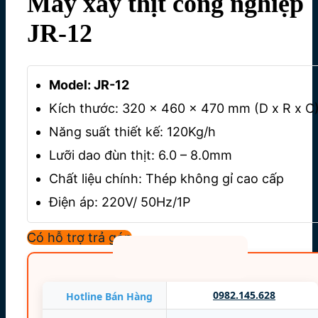
Máy xay thịt công nghiệp
JR-12
Model: JR-12
Kích thước: 320 x 460 x 470 mm (D x R x C
Năng suất thiết kế: 120Kg/h
Lưỡi dao đùn thịt: 6.0 – 8.0mm
Chất liệu chính: Thép không gỉ cao cấp
Điện áp: 220V/ 50Hz/1P
Công suất: 800 W
Có hỗ trợ trả góp
Trọng lượng: 20 Kg
Bảo hành 12 tháng
0982.145.628
Hotline Bán Hàng