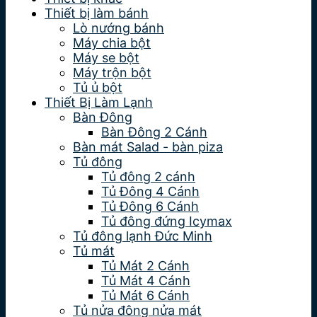
Thiết bị làm bánh
Lò nướng bánh
Máy chia bột
Máy se bột
Máy trộn bột
Tủ ủ bột
Thiết Bị Làm Lạnh
Bàn Đông
Bàn Đông 2 Cánh
Bàn mát Salad - bàn piza
Tủ đông
Tủ đông 2 cánh
Tủ Đông 4 Cánh
Tủ Đông 6 Cánh
Tủ đông đứng Icymax
Tủ đông lạnh Đức Minh
Tủ mát
Tủ Mát 2 Cánh
Tủ Mát 4 Cánh
Tủ Mát 6 Cánh
Tủ nửa đông nửa mát