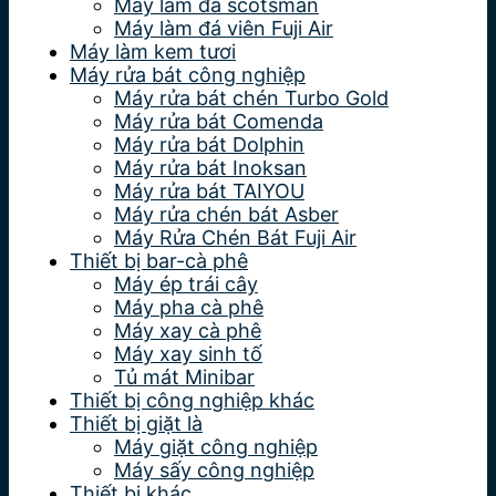
Máy làm đá scotsman
Máy làm đá viên Fuji Air
Máy làm kem tươi
Máy rửa bát công nghiệp
Máy rửa bát chén Turbo Gold
Máy rửa bát Comenda
Máy rửa bát Dolphin
Máy rửa bát Inoksan
Máy rửa bát TAIYOU
Máy rửa chén bát Asber
Máy Rửa Chén Bát Fuji Air
Thiết bị bar-cà phê
Máy ép trái cây
Máy pha cà phê
Máy xay cà phê
Máy xay sinh tố
Tủ mát Minibar
Thiết bị công nghiệp khác
Thiết bị giặt là
Máy giặt công nghiệp
Máy sấy công nghiệp
Thiết bị khác