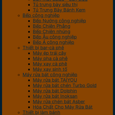
Tủ trưng bày siêu thị
Tủ Trưng Bày Bánh Kem
Bếp công nghiệp
Bếp Nướng công nghiệp
Bếp Chiên Phẳng
Bếp Chiên nhúng
Bếp Âu công nghiệp
Bếp Á công nghiệp
Thiết bị bar-cà phê
Máy ép trái cây
Máy pha cà phê
Máy xay cà phê
Máy xay sinh tố
Máy rửa bát công nghiệp
Máy rửa bát TAIYOU
Máy rửa bát chén Turbo Gold
Máy rửa bát Dolphin
Máy rửa bát Inoksan
Máy rửa chén bát Asber
Hóa Chất Cho Máy Rửa Bát
Thiết bị làm bánh