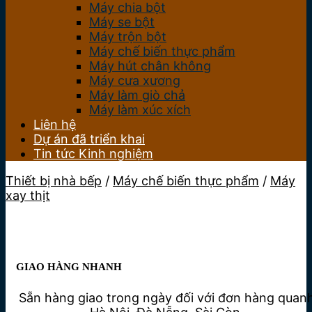
Máy chia bột
Máy se bột
Máy trộn bột
Máy chế biến thực phẩm
Máy hút chân không
Máy cưa xương
Máy làm giò chả
Máy làm xúc xích
Liên hệ
Dự án đã triển khai
Tin tức Kinh nghiệm
Thiết bị nhà bếp
/
Máy chế biến thực phẩm
/
Máy
xay thịt
GIAO HÀNG NHANH
Sẵn hàng giao trong ngày đối với đơn hàng quan