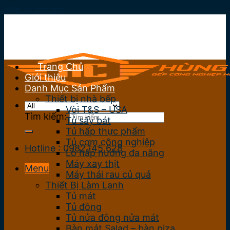
Skip to content
Trang Chủ
Giới thiệu
Danh Mục Sản Phẩm
Thiết bị nhà bếp
Vòi T&S – USA
Tìm kiếm:
Tủ sấy bát
Tủ hấp thực phẩm
Tủ cơm công nghiệp
Hotline : 0982.145.628
Lò hấp nướng đa năng
Máy xay thịt
Menu
Máy thái rau củ quả
Thiết Bị Làm Lạnh
Tủ mát
Tủ đông
Tủ nửa đông nửa mát
Bàn mát Salad – bàn piza