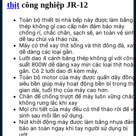
thịt
công nghiệp JR-12
Toàn bộ thiết bị nhà bếp này được làm bằng
thép không gỉ cao cấp nên đảm bảo máy
chống rỉ, chắc chắn, sạch sẽ, an toàn vệ sinh
dễ lau chùi và tháo rửa.
Máy có thể xay thịt sống và thịt đông đá, xay
dễ dàng các loại gân.
Lưỡi dao 4 cánh bằng thép không gỉ với côn
suất 800W dễ dàng xay mịn các loại thịt hoặ
gân. Có 2 lưỡi dao đi kèm máy.
Toàn bộ motor của máy được quấn dây đồng
siêu bền giúp máy hoạt động bền bỉ trong thờ
gian dài, tuổi thọ của máy cao hơn.
Chân đế chống trượt để máy luôn vững chắc
không rung lắc khi xay
Mọi chi tiết của máy đều có thể tháo rời để v
sinh sau mỗi lần sử dụng.
Nút khởi động máy được làm bằng nhựa đảm
bảo an toàn ngay khi tay người sử dụng bị
ướt.