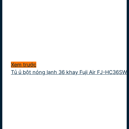
Xem trước
Tủ ủ bột nóng lạnh 36 khay Fuji Air FJ-HC36SW