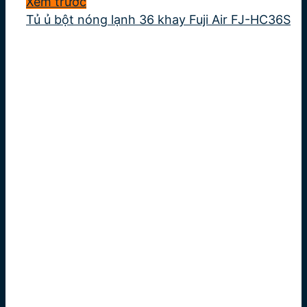
Xem trước
Tủ ủ bột nóng lạnh 36 khay Fuji Air FJ-HC36S