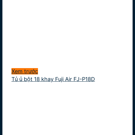
Xem trước
Tủ ủ bột 18 khay Fuji Air FJ-P18D