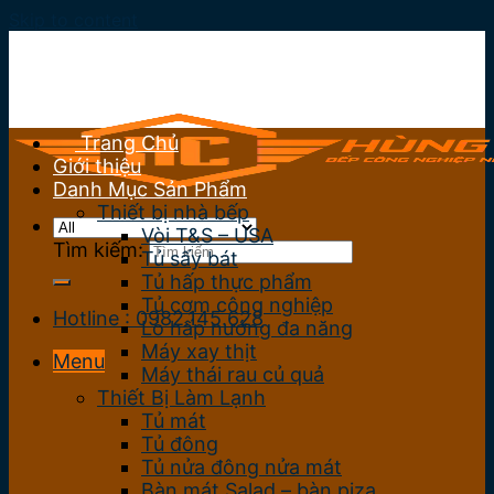
Skip to content
Trang Chủ
Giới thiệu
Danh Mục Sản Phẩm
Thiết bị nhà bếp
Vòi T&S – USA
Tìm kiếm:
Tủ sấy bát
Tủ hấp thực phẩm
Tủ cơm công nghiệp
Hotline : 0982.145.628
Lò hấp nướng đa năng
Máy xay thịt
Menu
Máy thái rau củ quả
Thiết Bị Làm Lạnh
Tủ mát
Tủ đông
Tủ nửa đông nửa mát
Bàn mát Salad – bàn piza