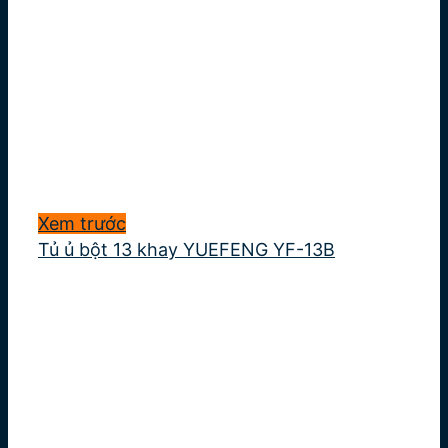
Xem trước
Tủ ủ bột 13 khay YUEFENG YF-13B