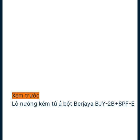
Xem trước
Lò nướng kèm tủ ủ bột Berjaya BJY-2B+8PF-E