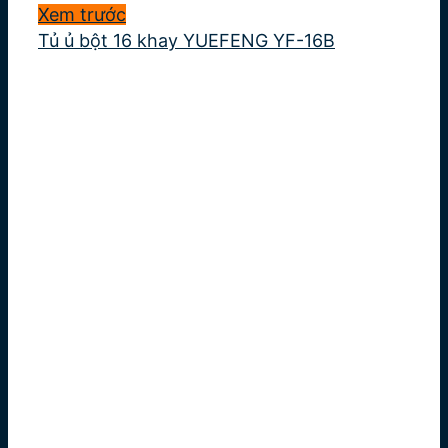
Xem trước
Tủ ủ bột 16 khay YUEFENG YF-16B