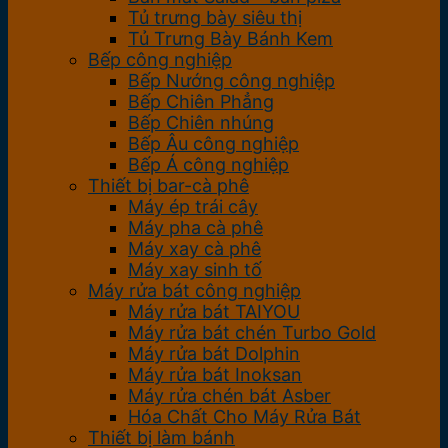
Tủ trưng bày siêu thị
Tủ Trưng Bày Bánh Kem
Bếp công nghiệp
Bếp Nướng công nghiệp
Bếp Chiên Phẳng
Bếp Chiên nhúng
Bếp Âu công nghiệp
Bếp Á công nghiệp
Thiết bị bar-cà phê
Máy ép trái cây
Máy pha cà phê
Máy xay cà phê
Máy xay sinh tố
Máy rửa bát công nghiệp
Máy rửa bát TAIYOU
Máy rửa bát chén Turbo Gold
Máy rửa bát Dolphin
Máy rửa bát Inoksan
Máy rửa chén bát Asber
Hóa Chất Cho Máy Rửa Bát
Thiết bị làm bánh