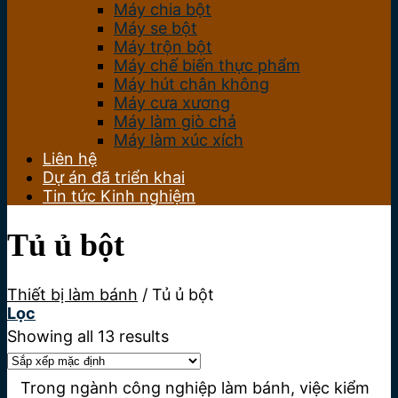
Máy chia bột
Máy se bột
Máy trộn bột
Máy chế biến thực phẩm
Máy hút chân không
Máy cưa xương
Máy làm giò chả
Máy làm xúc xích
Liên hệ
Dự án đã triển khai
Tin tức Kinh nghiệm
Tủ ủ bột
Thiết bị làm bánh
/
Tủ ủ bột
Lọc
Showing all 13 results
Trong ngành công nghiệp làm bánh, việc kiểm