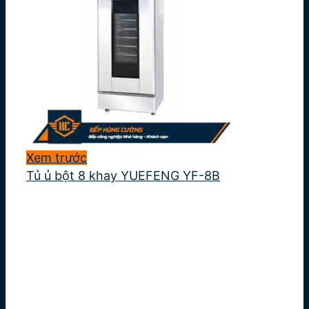
Xem trước
Tủ ủ bột 8 khay YUEFENG YF-8B