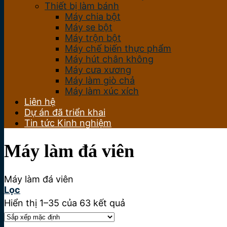
Thiết bị làm bánh
Máy chia bột
Máy se bột
Máy trộn bột
Máy chế biến thực phẩm
Máy hút chân không
Máy cưa xương
Máy làm giò chả
Máy làm xúc xích
Liên hệ
Dự án đã triển khai
Tin tức Kinh nghiệm
Máy làm đá viên
Máy làm đá viên
Lọc
Hiển thị 1–35 của 63 kết quả