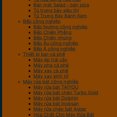
Bàn mát Salad – bàn piza
Tủ trưng bày siêu thị
Tủ Trưng Bày Bánh Kem
Bếp công nghiệp
Bếp Nướng công nghiệp
Bếp Chiên Phẳng
Bếp Chiên nhúng
Bếp Âu công nghiệp
Bếp Á công nghiệp
Thiết bị bar-cà phê
Máy ép trái cây
Máy pha cà phê
Máy xay cà phê
Máy xay sinh tố
Máy rửa bát công nghiệp
Máy rửa bát TAIYOU
Máy rửa bát chén Turbo Gold
Máy rửa bát Dolphin
Máy rửa bát Inoksan
Máy rửa chén bát Asber
Hóa Chất Cho Máy Rửa Bát