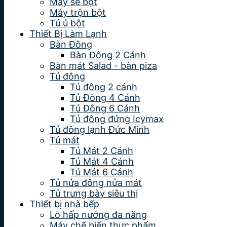
Máy se bột
Máy trộn bột
Tủ ủ bột
Thiết Bị Làm Lạnh
Bàn Đông
Bàn Đông 2 Cánh
Bàn mát Salad - bàn piza
Tủ đông
Tủ đông 2 cánh
Tủ Đông 4 Cánh
Tủ Đông 6 Cánh
Tủ đông đứng Icymax
Tủ đông lạnh Đức Minh
Tủ mát
Tủ Mát 2 Cánh
Tủ Mát 4 Cánh
Tủ Mát 6 Cánh
Tủ nửa đông nửa mát
Tủ trưng bày siêu thị
Thiết bị nhà bếp
Lò hấp nướng đa năng
Máy chế biến thực phẩm