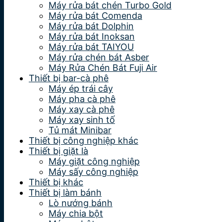
Máy rửa bát chén Turbo Gold
Máy rửa bát Comenda
Máy rửa bát Dolphin
Máy rửa bát Inoksan
Máy rửa bát TAIYOU
Máy rửa chén bát Asber
Máy Rửa Chén Bát Fuji Air
Thiết bị bar-cà phê
Máy ép trái cây
Máy pha cà phê
Máy xay cà phê
Máy xay sinh tố
Tủ mát Minibar
Thiết bị công nghiệp khác
Thiết bị giặt là
Máy giặt công nghiệp
Máy sấy công nghiệp
Thiết bị khác
Thiết bị làm bánh
Lò nướng bánh
Máy chia bột