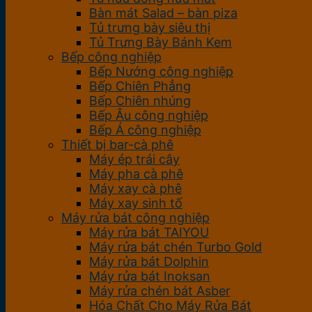
Bàn mát Salad – bàn piza
Tủ trưng bày siêu thị
Tủ Trưng Bày Bánh Kem
Bếp công nghiệp
Bếp Nướng công nghiệp
Bếp Chiên Phẳng
Bếp Chiên nhúng
Bếp Âu công nghiệp
Bếp Á công nghiệp
Thiết bị bar-cà phê
Máy ép trái cây
Máy pha cà phê
Máy xay cà phê
Máy xay sinh tố
Máy rửa bát công nghiệp
Máy rửa bát TAIYOU
Máy rửa bát chén Turbo Gold
Máy rửa bát Dolphin
Máy rửa bát Inoksan
Máy rửa chén bát Asber
Hóa Chất Cho Máy Rửa Bát