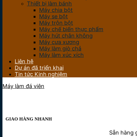
Thiết bị làm bánh
Máy chia bột
Máy se bột
Máy trộn bột
Máy chế biến thực phẩm
Máy hút chân không
Máy cưa xương
Máy làm giò chả
Máy làm xúc xích
Liên hệ
Dự án đã triển khai
Tin tức Kinh nghiệm
Máy làm đá viên
GIAO HÀNG NHANH
Sẵn hàng g