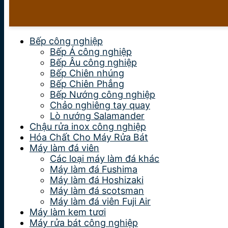
Bếp công nghiệp
Bếp Á công nghiệp
Bếp Âu công nghiệp
Bếp Chiên nhúng
Bếp Chiên Phẳng
Bếp Nướng công nghiệp
Chảo nghiêng tay quay
Lò nướng Salamander
Chậu rửa inox công nghiệp
Hóa Chất Cho Máy Rửa Bát
Máy làm đá viên
Các loại máy làm đá khác
Máy làm đá Fushima
Máy làm đá Hoshizaki
Máy làm đá scotsman
Máy làm đá viên Fuji Air
Máy làm kem tươi
Máy rửa bát công nghiệp