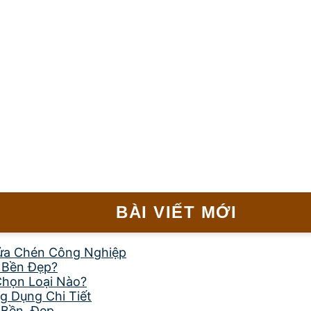
BÀI VIẾT MỚI
ửa Chén Công Nghiệp
, Bền Đẹp?
Chọn Loại Nào?
g Dụng Chi Tiết
 Bền, Đẹp