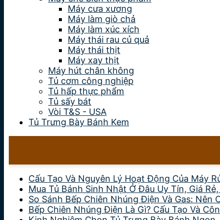
Máy cưa xương
Máy làm giò chả
Máy làm xúc xích
Máy thái rau củ quả
Máy thái thịt
Máy xay thịt
Máy hút chân không
Tủ cơm công nghiệp
Tủ hấp thực phẩm
Tủ sấy bát
Vòi T&S - USA
Tủ Trưng Bày Bánh Kem
Cấu Tạo Và Nguyên Lý Hoạt Động Của Máy R
Mua Tủ Bánh Sinh Nhật Ở Đâu Uy Tín, Giá Rẻ
So Sánh Bếp Chiên Nhúng Điện Và Gas: Nên 
Bếp Chiên Nhúng Điện Là Gì? Cấu Tạo Và Côn
Kinh Nghiệm Chọn Tủ Trưng Bày Bánh Ngon,