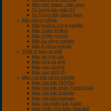
Bàn mát Salad – bàn piza
Tủ trưng bày siêu thị
Tủ Trưng Bày Bánh Kem
Bếp công nghiệp
Bếp Nướng công nghiệp
Bếp Chiên Phẳng
Bếp Chiên nhúng
Bếp Âu công nghiệp
Bếp Á công nghiệp
Thiết bị bar-cà phê
Máy ép trái cây
Máy pha cà phê
Máy xay cà phê
Máy xay sinh tố
Máy rửa bát công nghiệp
Máy rửa bát TAIYOU
Máy rửa bát chén Turbo Gold
Máy rửa bát Dolphin
Máy rửa bát Inoksan
Máy rửa chén bát Asber
Hóa Chất Cho Máy Rửa Bát