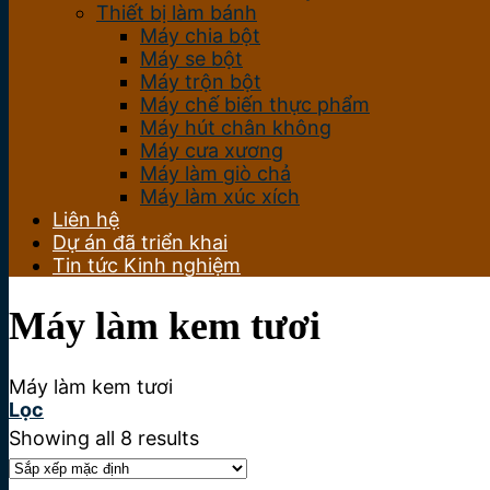
Thiết bị làm bánh
Máy chia bột
Máy se bột
Máy trộn bột
Máy chế biến thực phẩm
Máy hút chân không
Máy cưa xương
Máy làm giò chả
Máy làm xúc xích
Liên hệ
Dự án đã triển khai
Tin tức Kinh nghiệm
Máy làm kem tươi
Máy làm kem tươi
Lọc
Showing all 8 results