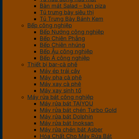
Bàn mát Salad – bàn piza
Tủ trưng bày siêu thị
Tủ Trưng Bày Bánh Kem
Bếp công nghiệp
Bếp Nướng công nghiệp
Bếp Chiên Phẳng
Bếp Chiên nhúng
Bếp Âu công nghiệp
Bếp Á công nghiệp
Thiết bị bar-cà phê
Máy ép trái cây
Máy pha cà phê
Máy xay cà phê
Máy xay sinh tố
Máy rửa bát công nghiệp
Máy rửa bát TAIYOU
Máy rửa bát chén Turbo Gold
Máy rửa bát Dolphin
Máy rửa bát Inoksan
Máy rửa chén bát Asber
Hóa Chất Cho Máy Rửa Bát