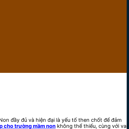
on đầy đủ và hiện đại là yếu tố then chốt để đảm
bếp cho trường mầm non
không thể thiếu, cùng với vai