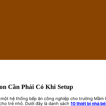
on Cần Phải Có Khi Setup
ị một hệ thống bếp ăn công nghiệp cho trường Mầm N
cho trẻ nhỏ. Dưới đây là danh sách
10 thiết bị nhà 