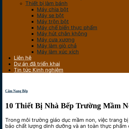
Thiết bị làm bánh
Máy chia bột
Máy se bột
Máy trộn bột
Máy chế biến thực phẩm
Máy hút chân không
Máy cưa xương
Máy làm giò chả
Máy làm xúc xích
Liên hệ
Dự án đã triển khai
Tin tức Kinh nghiệm
Cẩm Nang Bếp
10 Thiết Bị Nhà Bếp Trường Mầm N
Trong môi trường giáo dục mầm non, việc trang b
bảo chất lượng dinh dưỡng và an toàn thực phẩm 