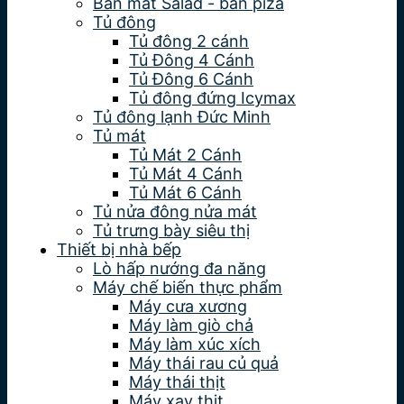
Bàn mát Salad - bàn piza
Tủ đông
Tủ đông 2 cánh
Tủ Đông 4 Cánh
Tủ Đông 6 Cánh
Tủ đông đứng Icymax
Tủ đông lạnh Đức Minh
Tủ mát
Tủ Mát 2 Cánh
Tủ Mát 4 Cánh
Tủ Mát 6 Cánh
Tủ nửa đông nửa mát
Tủ trưng bày siêu thị
Thiết bị nhà bếp
Lò hấp nướng đa năng
Máy chế biến thực phẩm
Máy cưa xương
Máy làm giò chả
Máy làm xúc xích
Máy thái rau củ quả
Máy thái thịt
Máy xay thịt