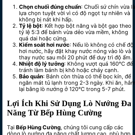
Chọn chuối đúng chuẩn
: Chuối sứ chín vừa l
lựa chọn tuyệt vời vì có độ ngọt tự nhiên và
không bị nát khi hấp.
Tỷ lệ bột
: Kết hợp bột năng và bột gạo theo
tỷ lệ 5:3 để bánh vừa dẻo vừa mềm, không
quá dai hoặc cứng.
Kiểm soát hơi nước
: Nếu lò không có chế độ
hơi nước, hãy đặt khay nước nóng vào lò và
thay nước sau mỗi 20 phút để duy trì độ ẩm.
Nhiệt độ lý tưởng
: Không vượt quá 160°C để
tránh làm bánh bị khô hoặc cháy cạnh.
Bảo quản
: Bánh còn thừa có thể bọc kín, để
ngăn mát tủ lạnh trong 2-3 ngày. Khi ăn, hâ
lại bằng lò nướng ở 120°C trong 5-7 phút.
Lợi Ích Khi Sử Dụng Lò Nướng Đa
Năng Từ Bếp Hùng Cường
Tại
Bếp Hùng Cường
, chúng tôi cung cấp các
dòng lò nướng đa năng chất lượng cao, phù hợp