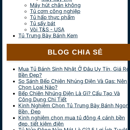
Máy hút chân không
Tủ cơm công nghiệp
Tủ hấp thực phẩm
Tủ sấy bát
Vòi T&S - USA
Tủ Trưng Bày Bánh Kem
BLOG CHIA SẺ
Mua Tủ Bánh Sinh Nhật Ở Đâu Uy Tín, Giá Rẻ
Bền Đẹp?
So Sánh Bếp Chiên Nhúng Điện Và Gas: Nên
Chọn Loại Nào?
Bếp Chiên Nhúng Điện Là Gì? Cấu Tạo Và
Công Dụng Chi Tiết
Kinh Nghiệm Chọn Tủ Trưng Bày Bánh Ngon
Bền, Đẹp
Kinh nghiệm chọn mua tủ đông 4 cánh bền
đẹp, tiết kiệm điện
Tủ Nửa Đông Nửa Mát Là Gì? 5 Lợi Ích Tuyệt