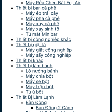
Máy Rửa Chén Bát Fuji Air
Thiết bị bar-cà phê
Máy ép trái cây
Máy pha cà phê
Máy xay cà phê
Máy xay sinh tố
Tủ mát Minibar
Thiết bị công nghiệp khác
Thiết bị giặt là
Máy giặt công nghiệp
Máy sấy công nghiệp
Thiết bị khác
Thiết bị làm bánh
Lò nướng bánh
Máy chia bột
Máy se bột
Máy trộn bột
Tủ ủ bột
Thiết Bị Làm Lạnh
Bàn Đông
Bàn Đông 2 Cánh