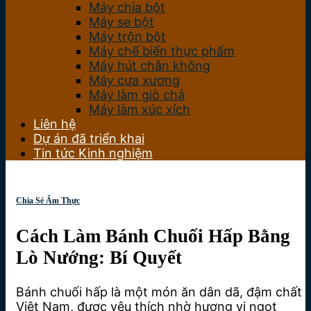
Máy chia bột
Máy se bột
Máy trộn bột
Máy chế biến thực phẩm
Máy hút chân không
Máy cưa xương
Máy làm giò chả
Máy làm xúc xích
Liên hệ
Dự án đã triển khai
Tin tức Kinh nghiệm
Chia Sẻ Ẩm Thực
Cách Làm Bánh Chuối Hấp Bằng
Lò Nướng: Bí Quyết
Bánh chuối hấp là một món ăn dân dã, đậm chất
Việt Nam, được yêu thích nhờ hương vị ngọt