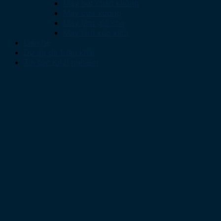
Máy hút chân không
Máy cưa xương
Máy làm giò chả
Máy làm xúc xích
Liên hệ
Dự án đã triển khai
Tin tức Kinh nghiệm