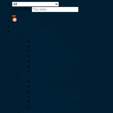
Tìm kiếm:
Trang Chủ
Giới thiệu
Danh Mục Sản Phẩm
Thiết bị nhà bếp
Vòi T&S – USA
Tủ sấy bát
Tủ hấp thực phẩm
Tủ cơm công nghiệp
Lò hấp nướng đa năng
Máy xay thịt
Máy thái rau củ quả
Thiết Bị Làm Lạnh
Tủ mát
Tủ đông
Tủ nửa đông nửa mát
Bàn mát Salad – bàn piza
Tủ trưng bày siêu thị
Tủ Trưng Bày Bánh Kem
Bếp công nghiệp