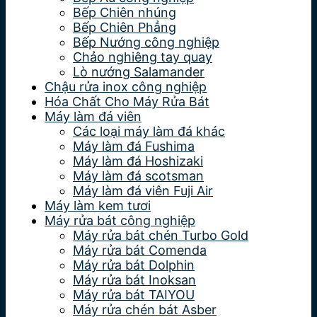
Bếp Chiên nhúng
Bếp Chiên Phẳng
Bếp Nướng công nghiệp
Chảo nghiêng tay quay
Lò nướng Salamander
Chậu rửa inox công nghiệp
Hóa Chất Cho Máy Rửa Bát
Máy làm đá viên
Các loại máy làm đá khác
Máy làm đá Fushima
Máy làm đá Hoshizaki
Máy làm đá scotsman
Máy làm đá viên Fuji Air
Máy làm kem tươi
Máy rửa bát công nghiệp
Máy rửa bát chén Turbo Gold
Máy rửa bát Comenda
Máy rửa bát Dolphin
Máy rửa bát Inoksan
Máy rửa bát TAIYOU
Máy rửa chén bát Asber