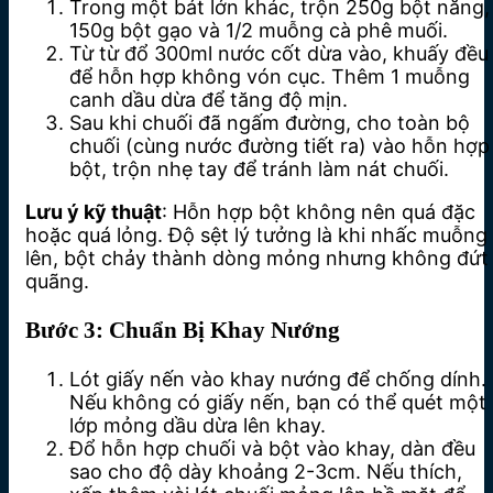
Trong một bát lớn khác, trộn 250g bột năng,
150g bột gạo và 1/2 muỗng cà phê muối.
Từ từ đổ 300ml nước cốt dừa vào, khuấy đều
để hỗn hợp không vón cục. Thêm 1 muỗng
canh dầu dừa để tăng độ mịn.
Sau khi chuối đã ngấm đường, cho toàn bộ
chuối (cùng nước đường tiết ra) vào hỗn hợp
bột, trộn nhẹ tay để tránh làm nát chuối.
Lưu ý kỹ thuật
: Hỗn hợp bột không nên quá đặc
hoặc quá lỏng. Độ sệt lý tưởng là khi nhấc muỗng
lên, bột chảy thành dòng mỏng nhưng không đứt
quãng.
Bước 3: Chuẩn Bị Khay Nướng
Lót giấy nến vào khay nướng để chống dính.
Nếu không có giấy nến, bạn có thể quét một
lớp mỏng dầu dừa lên khay.
Đổ hỗn hợp chuối và bột vào khay, dàn đều
sao cho độ dày khoảng 2-3cm. Nếu thích,