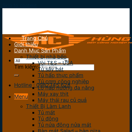
Skip to content
Trang Chủ
Giới thiệu
Danh Mục Sản Phẩm
Thiết bị nhà bếp
Vòi T&S – USA
Tìm kiếm:
Tủ sấy bát
Tủ hấp thực phẩm
Tủ cơm công nghiệp
Hotline : 0982.145.628
Lò hấp nướng đa năng
Máy xay thịt
Menu
Máy thái rau củ quả
Thiết Bị Làm Lạnh
Tủ mát
Tủ đông
Tủ nửa đông nửa mát
Bàn mát Salad – bàn piza