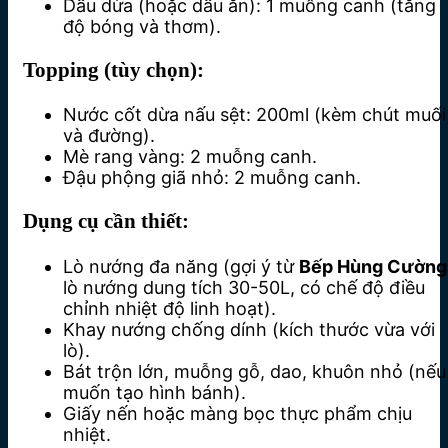
Dầu dừa (hoặc dầu ăn): 1 muỗng canh (tăng
độ bóng và thơm).
Topping (tùy chọn):
Nước cốt dừa nấu sệt: 200ml (kèm chút muối
và đường).
Mè rang vàng: 2 muỗng canh.
Đậu phộng giã nhỏ: 2 muỗng canh.
Dụng cụ cần thiết:
Lò nướng đa năng (gợi ý từ
Bếp Hùng Cường
lò nướng dung tích 30-50L, có chế độ điều
chỉnh nhiệt độ linh hoạt).
Khay nướng chống dính (kích thước vừa với
lò).
Bát trộn lớn, muỗng gỗ, dao, khuôn nhỏ (nếu
muốn tạo hình bánh).
Giấy nến hoặc màng bọc thực phẩm chịu
nhiệt.