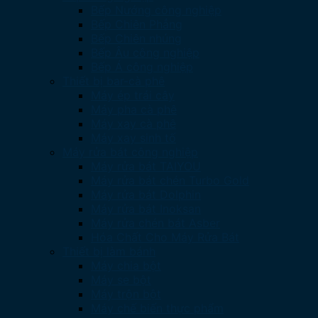
Bếp Nướng công nghiệp
Bếp Chiên Phẳng
Bếp Chiên nhúng
Bếp Âu công nghiệp
Bếp Á công nghiệp
Thiết bị bar-cà phê
Máy ép trái cây
Máy pha cà phê
Máy xay cà phê
Máy xay sinh tố
Máy rửa bát công nghiệp
Máy rửa bát TAIYOU
Máy rửa bát chén Turbo Gold
Máy rửa bát Dolphin
Máy rửa bát Inoksan
Máy rửa chén bát Asber
Hóa Chất Cho Máy Rửa Bát
Thiết bị làm bánh
Máy chia bột
Máy se bột
Máy trộn bột
Máy chế biến thực phẩm