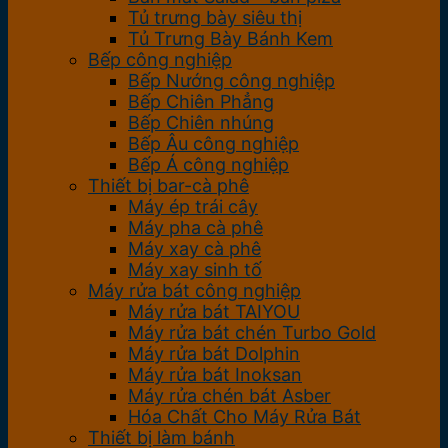
Tủ trưng bày siêu thị
Tủ Trưng Bày Bánh Kem
Bếp công nghiệp
Bếp Nướng công nghiệp
Bếp Chiên Phẳng
Bếp Chiên nhúng
Bếp Âu công nghiệp
Bếp Á công nghiệp
Thiết bị bar-cà phê
Máy ép trái cây
Máy pha cà phê
Máy xay cà phê
Máy xay sinh tố
Máy rửa bát công nghiệp
Máy rửa bát TAIYOU
Máy rửa bát chén Turbo Gold
Máy rửa bát Dolphin
Máy rửa bát Inoksan
Máy rửa chén bát Asber
Hóa Chất Cho Máy Rửa Bát
Thiết bị làm bánh