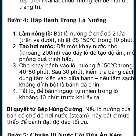
xếp thêm vài lát chuối mỏng lên bề mặt để
trang trí.
Bước 4: Hấp Bánh Trong Lò Nướng
Làm nóng lò
: Bật lò nướng ở chế độ 2 lửa
(trên và dưới), nhiệt độ 150°C trong 10 phút.
Tạo hơi nước
: Đặt một khay nước nhỏ
(khoảng 200ml) vào đáy lò để tạo độ ẩm, mô
phỏng quá trình hấp.
Cho khay bánh vào lò, nướng ở 150°C trong
40-50 phút. Sau 30 phút, kiểm tra bằng cách
dùng tăm xiên vào giữa bánh – nếu tăm sạch,
không dính bột là bánh đã chín.
Tắt lò, để bánh nguội tự nhiên trong lò
khoảng 10 phút trước khi lấy ra.
Bí quyết từ Bếp Hùng Cường
: Nếu lò nướng của
bạn có chế độ hơi nước (steam), hãy bật ở mức
thấp để bánh đạt độ dẻo tối ưu.
Bước 5: Chuẩn Bị Nước Cốt Dừa Ăn Kèm