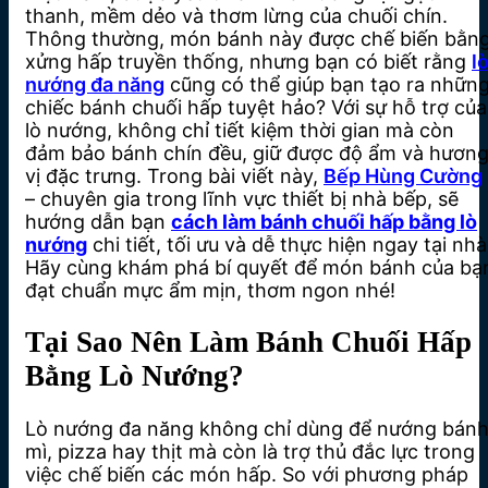
thanh, mềm dẻo và thơm lừng của chuối chín.
Thông thường, món bánh này được chế biến bằn
xửng hấp truyền thống, nhưng bạn có biết rằng
l
nướng đa năng
cũng có thể giúp bạn tạo ra nhữn
chiếc bánh chuối hấp tuyệt hảo? Với sự hỗ trợ của
lò nướng, không chỉ tiết kiệm thời gian mà còn
đảm bảo bánh chín đều, giữ được độ ẩm và hươn
vị đặc trưng. Trong bài viết này,
Bếp Hùng Cường
– chuyên gia trong lĩnh vực thiết bị nhà bếp, sẽ
hướng dẫn bạn
cách làm bánh chuối hấp bằng lò
nướng
chi tiết, tối ưu và dễ thực hiện ngay tại nhà
Hãy cùng khám phá bí quyết để món bánh của bạ
đạt chuẩn mực ẩm mịn, thơm ngon nhé!
Tại Sao Nên Làm Bánh Chuối Hấp
Bằng Lò Nướng?
Lò nướng đa năng không chỉ dùng để nướng bán
mì, pizza hay thịt mà còn là trợ thủ đắc lực trong
việc chế biến các món hấp. So với phương pháp