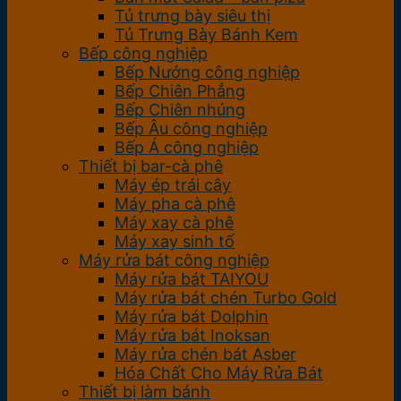
Tủ trưng bày siêu thị
Tủ Trưng Bày Bánh Kem
Bếp công nghiệp
Bếp Nướng công nghiệp
Bếp Chiên Phẳng
Bếp Chiên nhúng
Bếp Âu công nghiệp
Bếp Á công nghiệp
Thiết bị bar-cà phê
Máy ép trái cây
Máy pha cà phê
Máy xay cà phê
Máy xay sinh tố
Máy rửa bát công nghiệp
Máy rửa bát TAIYOU
Máy rửa bát chén Turbo Gold
Máy rửa bát Dolphin
Máy rửa bát Inoksan
Máy rửa chén bát Asber
Hóa Chất Cho Máy Rửa Bát
Thiết bị làm bánh