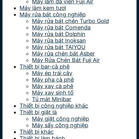
Máy làm đá viên Fuji Air
Máy làm kem tươi
Máy rửa bát công nghiệp
Máy rửa bát chén Turbo Gold
Máy rửa bát Comenda
Máy rửa bát Dolphin
Máy rửa bát Inoksan
Máy rửa bát TAIYOU
Máy rửa chén bát Asber
Máy Rửa Chén Bát Fuji Air
Thiết bị bar-cà phê
Máy ép trái cây
Máy pha cà phê
Máy xay cà phê
Máy xay sinh tố
Tủ mát Minibar
Thiết bị công nghiệp khác
Thiết bị giặt là
Máy giặt công nghiệp
Máy sấy công nghiệp
Thiết bị khác
Thiết bị làm bánh