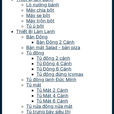
Lò nướng bánh
Máy chia bột
Máy se bột
Máy trộn bột
Tủ ủ bột
Thiết Bị Làm Lạnh
Bàn Đông
Bàn Đông 2 Cánh
Bàn mát Salad - bàn piza
Tủ đông
Tủ đông 2 cánh
Tủ Đông 4 Cánh
Tủ Đông 6 Cánh
Tủ đông đứng Icymax
Tủ đông lạnh Đức Minh
Tủ mát
Tủ Mát 2 Cánh
Tủ Mát 4 Cánh
Tủ Mát 6 Cánh
Tủ nửa đông nửa mát
Tủ trưng bày siêu thị