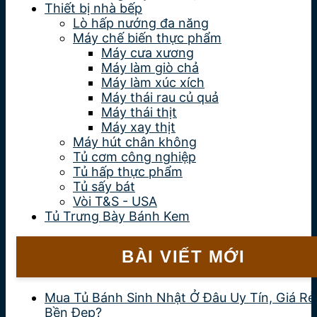
Thiết bị nhà bếp
Lò hấp nướng đa năng
Máy chế biến thực phẩm
Máy cưa xương
Máy làm giò chả
Máy làm xúc xích
Máy thái rau củ quả
Máy thái thịt
Máy xay thịt
Máy hút chân không
Tủ cơm công nghiệp
Tủ hấp thực phẩm
Tủ sấy bát
Vòi T&S - USA
Tủ Trưng Bày Bánh Kem
BÀI VIẾT MỚI
Mua Tủ Bánh Sinh Nhật Ở Đâu Uy Tín, Giá Rẻ
Bền Đẹp?