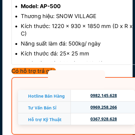
Model: AP-500
Thương hiệu: SNOW VILLAGE
Kích thước: 1220 x 930 x 1850 mm (D x R x
C)
Năng suất làm đá: 500kg/ ngày
Kích thước đá: 25x 25 mm
Khuôn làm đá: 2 khuôn – 612 viên
Có hỗ trợ trả góp
Thùng chứa đá: 460 Kg
Hệ thống làm lạnh: Quạt gió
Máy nén: Secop hoặc Embraco
0982.145.628
Hotline Bán Hàng
Chất làm lạnh: R-404a
0969.258.266
Tư Vấn Bán Sỉ
Nguồn điện: 220V/ 50Hz/ 1P
0367.928.628
Hỗ trợ Kỹ Thuật
Công suất điện: 2000 W
Nhập khẩu nguyên chiếc 100%