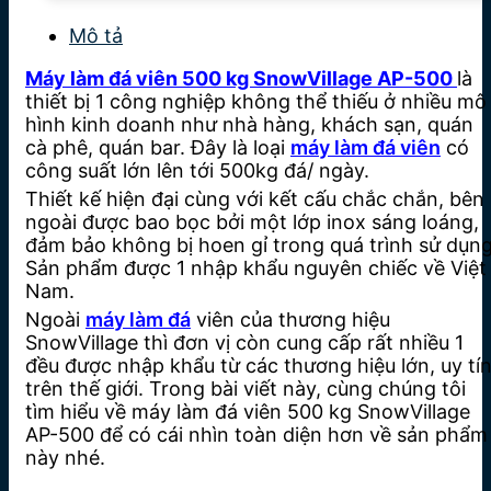
Bảo hành 12 tháng
Mô tả
Máy làm đá viên 500 kg SnowVillage AP-500
là
thiết bị 1 công nghiệp không thể thiếu ở nhiều mô
hình kinh doanh như nhà hàng, khách sạn, quán
cà phê, quán bar. Đây là loại
máy làm đá viên
có
công suất lớn lên tới 500kg đá/ ngày.
Thiết kế hiện đại cùng với kết cấu chắc chắn, bên
ngoài được bao bọc bởi một lớp inox sáng loáng,
đảm bảo không bị hoen gỉ trong quá trình sử dụng
Sản phẩm được 1 nhập khẩu nguyên chiếc về Việt
Nam.
Ngoài
máy làm đá
viên của thương hiệu
SnowVillage thì đơn vị còn cung cấp rất nhiều 1
đều được nhập khẩu từ các thương hiệu lớn, uy tí
trên thế giới. Trong bài viết này, cùng chúng tôi
tìm hiểu về máy làm đá viên 500 kg SnowVillage
AP-500 để có cái nhìn toàn diện hơn về sản phẩm
này nhé.