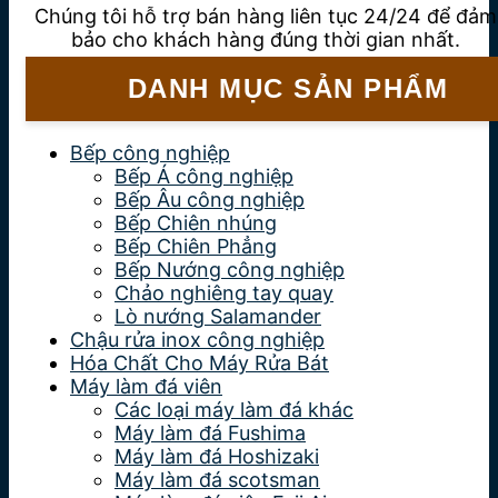
Chúng tôi hỗ trợ bán hàng liên tục 24/24 để đảm
bảo cho khách hàng đúng thời gian nhất.
DANH MỤC SẢN PHẨM
Bếp công nghiệp
Bếp Á công nghiệp
Bếp Âu công nghiệp
Bếp Chiên nhúng
Bếp Chiên Phẳng
Bếp Nướng công nghiệp
Chảo nghiêng tay quay
Lò nướng Salamander
Chậu rửa inox công nghiệp
Hóa Chất Cho Máy Rửa Bát
Máy làm đá viên
Các loại máy làm đá khác
Máy làm đá Fushima
Máy làm đá Hoshizaki
Máy làm đá scotsman