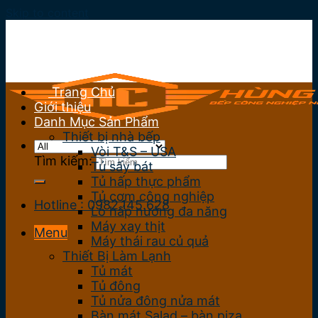
Skip to content
Trang Chủ
Giới thiệu
Danh Mục Sản Phẩm
Thiết bị nhà bếp
Vòi T&S – USA
Tìm kiếm:
Tủ sấy bát
Tủ hấp thực phẩm
Tủ cơm công nghiệp
Hotline : 0982.145.628
Lò hấp nướng đa năng
Máy xay thịt
Menu
Máy thái rau củ quả
Thiết Bị Làm Lạnh
Tủ mát
Tủ đông
Tủ nửa đông nửa mát
Bàn mát Salad – bàn piza