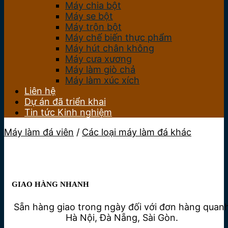
Máy chia bột
Máy se bột
Máy trộn bột
Máy chế biến thực phẩm
Máy hút chân không
Máy cưa xương
Máy làm giò chả
Máy làm xúc xích
Liên hệ
Dự án đã triển khai
Tin tức Kinh nghiệm
Máy làm đá viên
/
Các loại máy làm đá khác
GIAO HÀNG NHANH
Sẵn hàng giao trong ngày đối với đơn hàng quan
Hà Nội, Đà Nẵng, Sài Gòn.