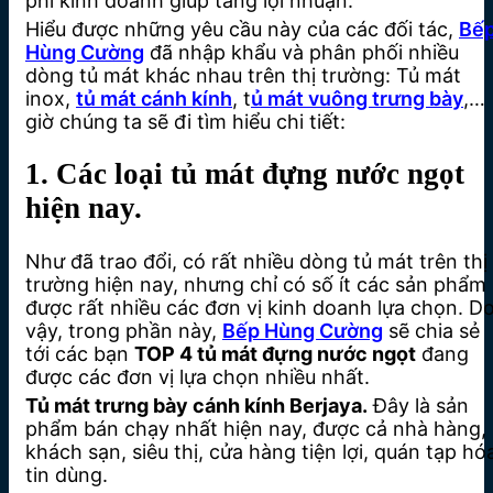
phí kinh doanh giúp tăng lợi nhuận.
Hiểu được những yêu cầu này của các đối tác,
Bế
Hùng Cường
đã nhập khẩu và phân phối nhiều
dòng tủ mát khác nhau trên thị trường: Tủ mát
inox,
tủ mát cánh kính
, t
ủ mát vuông trưng bày
,…
giờ chúng ta sẽ đi tìm hiểu chi tiết:
1. Các loại tủ mát đựng nước ngọt
hiện nay.
Như đã trao đổi, có rất nhiều dòng tủ mát trên thị
trường hiện nay, nhưng chỉ có số ít các sản phẩm
được rất nhiều các đơn vị kinh doanh lựa chọn. D
vậy, trong phần này,
Bếp Hùng Cường
sẽ chia sẻ
tới các bạn
TOP 4 tủ mát đựng nước ngọt
đang
được các đơn vị lựa chọn nhiều nhất.
Tủ mát trưng bày cánh kính Berjaya.
Đây là sản
phẩm bán chạy nhất hiện nay, được cả nhà hàng,
khách sạn, siêu thị, cửa hàng tiện lợi, quán tạp hó
tin dùng.