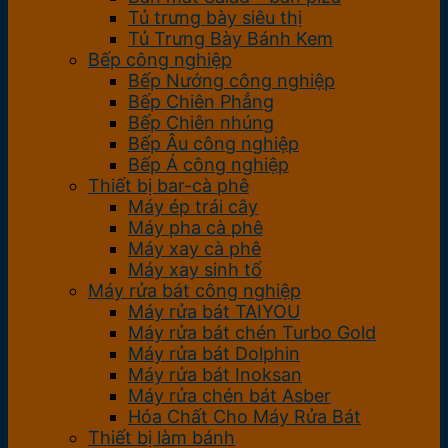
Tủ trưng bày siêu thị
Tủ Trưng Bày Bánh Kem
Bếp công nghiệp
Bếp Nướng công nghiệp
Bếp Chiên Phẳng
Bếp Chiên nhúng
Bếp Âu công nghiệp
Bếp Á công nghiệp
Thiết bị bar-cà phê
Máy ép trái cây
Máy pha cà phê
Máy xay cà phê
Máy xay sinh tố
Máy rửa bát công nghiệp
Máy rửa bát TAIYOU
Máy rửa bát chén Turbo Gold
Máy rửa bát Dolphin
Máy rửa bát Inoksan
Máy rửa chén bát Asber
Hóa Chất Cho Máy Rửa Bát
Thiết bị làm bánh