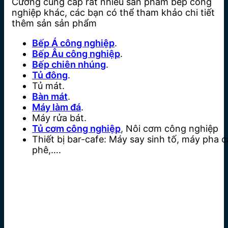
Cường cung cấp rất nhiều sản phẩm bếp công
nghiệp khác, các bạn có thể tham khảo chi tiết
thêm sản sản phẩm
Bếp Á công nghiệp
.
Bếp Âu công nghiệp
.
Bếp chiên nhúng
.
Tủ đông
.
Tủ mát.
Bàn mát
.
Máy làm đá
.
Máy rửa bát.
Tủ cơm công nghiệp
, Nôi cơm công nghiệp
Thiết bị bar-cafe: Máy say sinh tố, máy pha c
phê,….