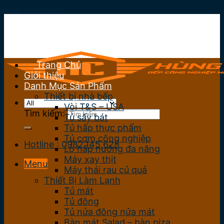
Skip to content
Trang Chủ
Giới thiệu
Danh Mục Sản Phẩm
Thiết bị nhà bếp
Vòi T&S – USA
Tìm kiếm:
Tủ sấy bát
Tủ hấp thực phẩm
Tủ cơm công nghiệp
Hotline : 0982.145.628
Lò hấp nướng đa năng
Máy xay thịt
Menu
Máy thái rau củ quả
Thiết Bị Làm Lạnh
Tủ mát
Tủ đông
Tủ nửa đông nửa mát
Bàn mát Salad – bàn piza