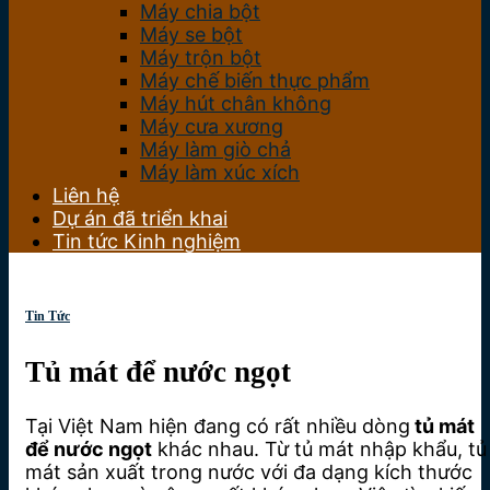
Máy chia bột
Máy se bột
Máy trộn bột
Máy chế biến thực phẩm
Máy hút chân không
Máy cưa xương
Máy làm giò chả
Máy làm xúc xích
Liên hệ
Dự án đã triển khai
Tin tức Kinh nghiệm
Tin Tức
Tủ mát để nước ngọt
Tại Việt Nam hiện đang có rất nhiều dòng
tủ mát
để nước ngọt
khác nhau. Từ tủ mát nhập khẩu, tủ
mát sản xuất trong nước với đa dạng kích thước