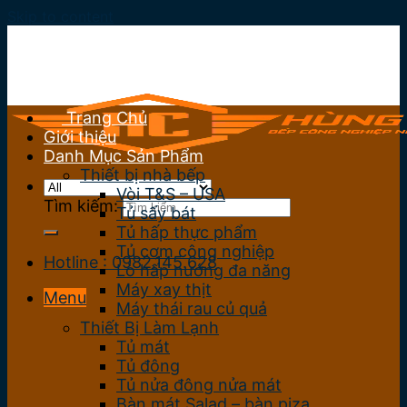
Skip to content
Trang Chủ
Giới thiệu
Danh Mục Sản Phẩm
Thiết bị nhà bếp
Vòi T&S – USA
Tìm kiếm:
Tủ sấy bát
Tủ hấp thực phẩm
Tủ cơm công nghiệp
Hotline : 0982.145.628
Lò hấp nướng đa năng
Máy xay thịt
Menu
Máy thái rau củ quả
Thiết Bị Làm Lạnh
Tủ mát
Tủ đông
Tủ nửa đông nửa mát
Bàn mát Salad – bàn piza