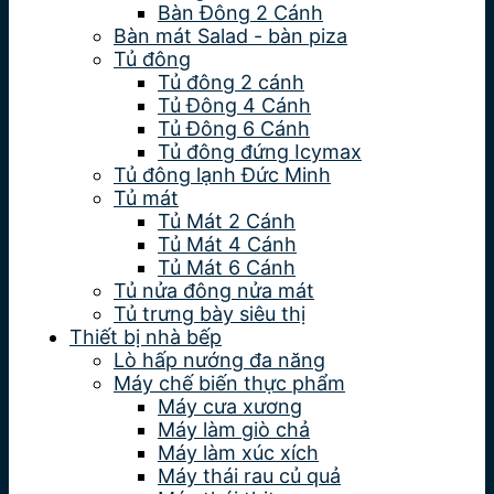
Bàn Đông 2 Cánh
Bàn mát Salad - bàn piza
Tủ đông
Tủ đông 2 cánh
Tủ Đông 4 Cánh
Tủ Đông 6 Cánh
Tủ đông đứng Icymax
Tủ đông lạnh Đức Minh
Tủ mát
Tủ Mát 2 Cánh
Tủ Mát 4 Cánh
Tủ Mát 6 Cánh
Tủ nửa đông nửa mát
Tủ trưng bày siêu thị
Thiết bị nhà bếp
Lò hấp nướng đa năng
Máy chế biến thực phẩm
Máy cưa xương
Máy làm giò chả
Máy làm xúc xích
Máy thái rau củ quả