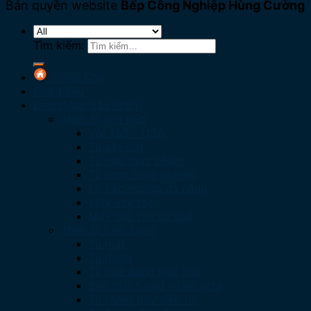
Bản quyền website
Bếp Công Nghiệp Hùng Cường
Tìm kiếm:
Trang Chủ
Giới thiệu
Danh Mục Sản Phẩm
Thiết bị nhà bếp
Vòi T&S – USA
Tủ sấy bát
Tủ hấp thực phẩm
Tủ cơm công nghiệp
Lò hấp nướng đa năng
Máy xay thịt
Máy thái rau củ quả
Thiết Bị Làm Lạnh
Tủ mát
Tủ đông
Tủ nửa đông nửa mát
Bàn mát Salad – bàn piza
Tủ trưng bày siêu thị