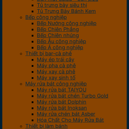
Tủ trưng bày siêu thị
Tủ Trưng Bày Bánh Kem
Bếp công nghiệp
Bếp Nướng công nghiệp
Bếp Chiên Phẳng
Bếp Chiên nhúng
Bếp Âu công nghiệp
Bếp Á công nghiệp
Thiết bị bar-cà phê
Máy ép trái cây
Máy pha cà phê
Máy xay cà phê
Máy xay sinh tố
Máy rửa bát công nghiệp
Máy rửa bát TAIYOU
Máy rửa bát chén Turbo Gold
Máy rửa bát Dolphin
Máy rửa bát Inoksan
Máy rửa chén bát Asber
Hóa Chất Cho Máy Rửa Bát
Thiết bị làm bánh