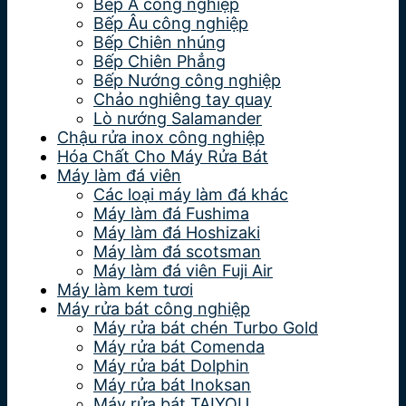
Bếp Á công nghiệp
Bếp Âu công nghiệp
Bếp Chiên nhúng
Bếp Chiên Phẳng
Bếp Nướng công nghiệp
Chảo nghiêng tay quay
Lò nướng Salamander
Chậu rửa inox công nghiệp
Hóa Chất Cho Máy Rửa Bát
Máy làm đá viên
Các loại máy làm đá khác
Máy làm đá Fushima
Máy làm đá Hoshizaki
Máy làm đá scotsman
Máy làm đá viên Fuji Air
Máy làm kem tươi
Máy rửa bát công nghiệp
Máy rửa bát chén Turbo Gold
Máy rửa bát Comenda
Máy rửa bát Dolphin
Máy rửa bát Inoksan
Máy rửa bát TAIYOU