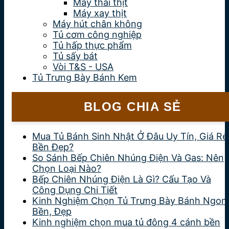
Máy thái thịt
Máy xay thịt
Máy hút chân không
Tủ cơm công nghiệp
Tủ hấp thực phẩm
Tủ sấy bát
Vòi T&S - USA
Tủ Trưng Bày Bánh Kem
BLOG CHIA SẺ
Mua Tủ Bánh Sinh Nhật Ở Đâu Uy Tín, Giá Rẻ
Bền Đẹp?
So Sánh Bếp Chiên Nhúng Điện Và Gas: Nên
Chọn Loại Nào?
Bếp Chiên Nhúng Điện Là Gì? Cấu Tạo Và
Công Dụng Chi Tiết
Kinh Nghiệm Chọn Tủ Trưng Bày Bánh Ngon
Bền, Đẹp
Kinh nghiệm chọn mua tủ đông 4 cánh bền