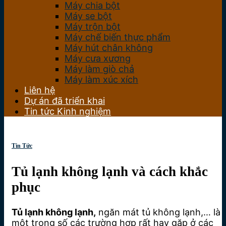
Máy chia bột
Máy se bột
Máy trộn bột
Máy chế biến thực phẩm
Máy hút chân không
Máy cưa xương
Máy làm giò chả
Máy làm xúc xích
Liên hệ
Dự án đã triển khai
Tin tức Kinh nghiệm
Tin Tức
Tủ lạnh không lạnh và cách khắc
phục
Tủ lạnh không lạnh,
ngăn mát tủ không lạnh,… là
một trong số các trường hợp rất hay gặp ở các