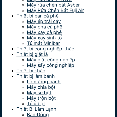
Máy rửa chén bát Asber
Máy Rửa Chén Bát Fuji Air
Thiết bị bar-cà phê
Máy ép trái cây
Máy pha cà phê
Máy xay cà phê
Máy xay sinh tố
Tủ mát Minibar
Thiết bị công nghiệp khác
Thiết bị giặt là
Máy giặt công nghiệp
Máy sấy công nghiệp
Thiết bị khác
Thiết bị làm bánh
Lò nướng bánh
Máy chia bột
Máy se bột
Máy trộn bột
Tủ ủ bột
Thiết Bị Làm Lạnh
Bàn Đông