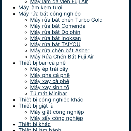
Máy làm đá viên Fuji Air
Máy làm kem tươi
Máy rửa bát công nghiệp
Máy rửa bát chén Turbo Gold
Máy rửa bát Comenda
Máy rửa bát Dolphin
Máy rửa bát Inoksan
Máy rửa bát TAIYOU
Máy rửa chén bát Asber
Máy Rửa Chén Bát Fuji Air
Thiết bị bar-cà phê
Máy ép trái cây
Máy pha cà phê
Máy xay cà phê
Máy xay sinh tố
Tủ mát Minibar
Thiết bị công nghiệp khác
Thiết bị giặt là
Máy giặt công nghiệp
Máy sấy công nghiệp
Thiết bị khác
Thiết bị làm bánh