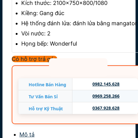
Kích thước: 2100x750x800/1080
Kiềng: Gang đúc
Hệ thống đánh lửa: đánh lửa bằng mangator
Vòi nước: 2
Họng bếp: Wonderful
Chân bếp: Chân có tăng chỉnh
Có hỗ trợ trả góp
Đạt tiêu: Hùng Cường
Bảo hành: 12 tháng
0982.145.628
Hotline Bán Hàng
0969.258.266
Tư Vấn Bán Sỉ
0367.928.628
Hỗ trợ Kỹ Thuật
Mô tả