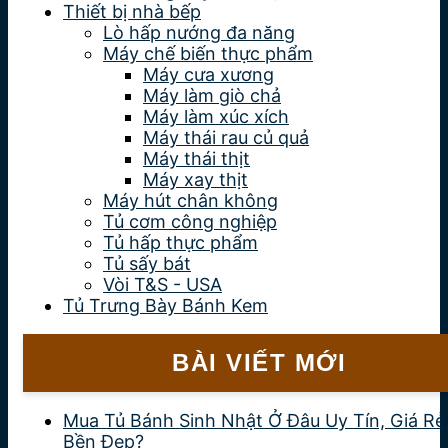
Thiết bị nhà bếp
Lò hấp nướng đa năng
Máy chế biến thực phẩm
Máy cưa xương
Máy làm giò chả
Máy làm xúc xích
Máy thái rau củ quả
Máy thái thịt
Máy xay thịt
Máy hút chân không
Tủ cơm công nghiệp
Tủ hấp thực phẩm
Tủ sấy bát
Vòi T&S - USA
Tủ Trưng Bày Bánh Kem
BÀI VIẾT MỚI
Mua Tủ Bánh Sinh Nhật Ở Đâu Uy Tín, Giá Rẻ
Bền Đẹp?