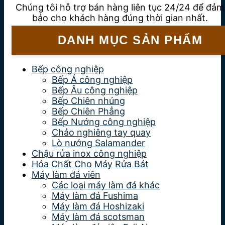
Chúng tôi hỗ trợ bán hàng liên tục 24/24 để đảm
bảo cho khách hàng đúng thời gian nhất.
DANH MỤC SẢN PHẨM
Bếp công nghiệp
Bếp Á công nghiệp
Bếp Âu công nghiệp
Bếp Chiên nhúng
Bếp Chiên Phẳng
Bếp Nướng công nghiệp
Chảo nghiêng tay quay
Lò nướng Salamander
Chậu rửa inox công nghiệp
Hóa Chất Cho Máy Rửa Bát
Máy làm đá viên
Các loại máy làm đá khác
Máy làm đá Fushima
Máy làm đá Hoshizaki
Máy làm đá scotsman