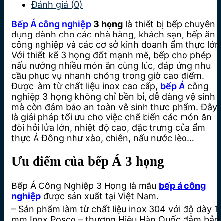
Đánh giá (0)
Bếp Á công nghiệp
3 họng
là thiết bị bếp chuyên
dụng dành cho các nhà hàng, khách sạn, bếp ăn
công nghiệp và các cơ sở kinh doanh ẩm thực lớn
Với thiết kế 3 họng đốt mạnh mẽ, bếp cho phép
nấu nướng nhiều món ăn cùng lúc, đáp ứng nhu
cầu phục vụ nhanh chóng trong giờ cao điểm.
Được làm từ chất liệu inox cao cấp,
bếp Á
công
nghiệp 3 họng không chỉ bền bỉ, dễ dàng vệ sinh
mà còn đảm bảo an toàn vệ sinh thực phẩm. Đây
là giải pháp tối ưu cho việc chế biến các món ăn
đòi hỏi lửa lớn, nhiệt độ cao, đặc trưng của ẩm
thực Á Đông như xào, chiên, nấu nước lèo…
Ưu điểm của bếp Á 3 họng
Bếp Á Công Nghiệp 3 Họng là mẫu
bếp á công
nghiệp
được sản xuất tại Việt Nam.
– Sản phẩm làm từ chất liệu inox 304 với độ dày 1
mm Inox Posco – thương Hiệu Hàn Quốc đảm bảo