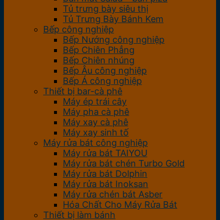
Tủ trưng bày siêu thị
Tủ Trưng Bày Bánh Kem
Bếp công nghiệp
Bếp Nướng công nghiệp
Bếp Chiên Phẳng
Bếp Chiên nhúng
Bếp Âu công nghiệp
Bếp Á công nghiệp
Thiết bị bar-cà phê
Máy ép trái cây
Máy pha cà phê
Máy xay cà phê
Máy xay sinh tố
Máy rửa bát công nghiệp
Máy rửa bát TAIYOU
Máy rửa bát chén Turbo Gold
Máy rửa bát Dolphin
Máy rửa bát Inoksan
Máy rửa chén bát Asber
Hóa Chất Cho Máy Rửa Bát
Thiết bị làm bánh