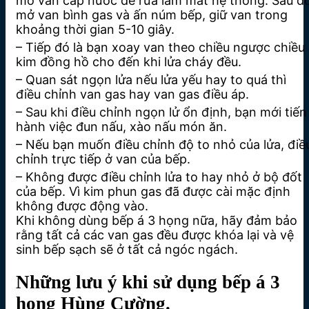
mở van cấp nước để rửa làm mát hệ thống. Sau đ
mở van bình gas và ấn núm bếp, giữ van trong
khoảng thời gian 5-10 giây.
– Tiếp đó là bạn xoay van theo chiều ngược chiều
kim đồng hồ cho đến khi lửa cháy đều.
– Quan sát ngọn lửa nếu lửa yếu hay to quá thì
điều chỉnh van gas hay van gas điều áp.
– Sau khi điều chỉnh ngọn lử ổn định, bạn mới tiến
hành việc đun nấu, xào nấu món ăn.
– Nếu bạn muốn điều chỉnh độ to nhỏ của lửa, điề
chỉnh trực tiếp ở van của bếp.
– Không được điều chỉnh lửa to hay nhỏ ở bộ đốt
của bếp. Vì kim phun gas đã được cài mặc định
không được động vào.
Khi không dùng bếp á 3 họng nữa, hãy đảm bảo
rằng tất cả các van gas đều được khóa lại và vệ
sinh bếp sạch sẽ ở tất cả ngóc ngách.
Những lưu ý khi sử dụng bếp á 3
họng Hùng Cường.