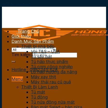
Skip to content
Trang Chủ
Giới thiệu
Danh Mục Sản Phẩm
Thiết bị nhà bếp
Vòi T&S – USA
Tìm kiếm:
Tủ sấy bát
Tủ hấp thực phẩm
Tủ cơm công nghiệp
Hotline : 0982.145.628
Lò hấp nướng đa năng
Máy xay thịt
Menu
Máy thái rau củ quả
Thiết Bị Làm Lạnh
Tủ mát
Tủ đông
Tủ nửa đông nửa mát
Bàn mát Salad – bàn piza