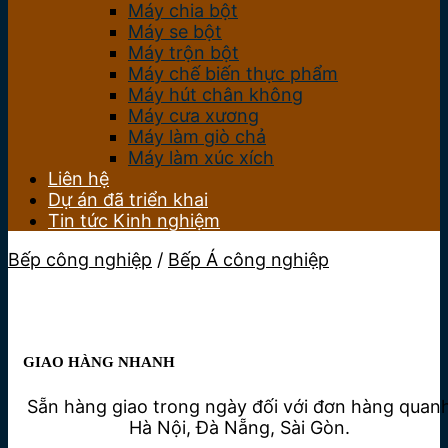
Máy chia bột
Máy se bột
Máy trộn bột
Máy chế biến thực phẩm
Máy hút chân không
Máy cưa xương
Máy làm giò chả
Máy làm xúc xích
Liên hệ
Dự án đã triển khai
Tin tức Kinh nghiệm
Bếp công nghiệp
/
Bếp Á công nghiệp
GIAO HÀNG NHANH
Sẵn hàng giao trong ngày đối với đơn hàng quan
Hà Nội, Đà Nẵng, Sài Gòn.