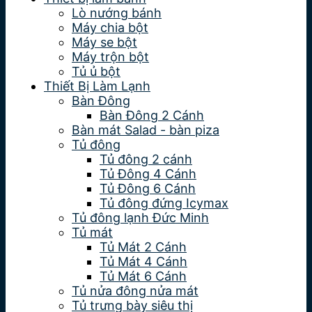
Lò nướng bánh
Máy chia bột
Máy se bột
Máy trộn bột
Tủ ủ bột
Thiết Bị Làm Lạnh
Bàn Đông
Bàn Đông 2 Cánh
Bàn mát Salad - bàn piza
Tủ đông
Tủ đông 2 cánh
Tủ Đông 4 Cánh
Tủ Đông 6 Cánh
Tủ đông đứng Icymax
Tủ đông lạnh Đức Minh
Tủ mát
Tủ Mát 2 Cánh
Tủ Mát 4 Cánh
Tủ Mát 6 Cánh
Tủ nửa đông nửa mát
Tủ trưng bày siêu thị