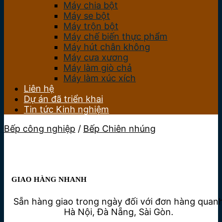
Máy chia bột
Máy se bột
Máy trộn bột
Máy chế biến thực phẩm
Máy hút chân không
Máy cưa xương
Máy làm giò chả
Máy làm xúc xích
Liên hệ
Dự án đã triển khai
Tin tức Kinh nghiệm
Bếp công nghiệp
/
Bếp Chiên nhúng
GIAO HÀNG NHANH
Sẵn hàng giao trong ngày đối với đơn hàng quan
Hà Nội, Đà Nẵng, Sài Gòn.