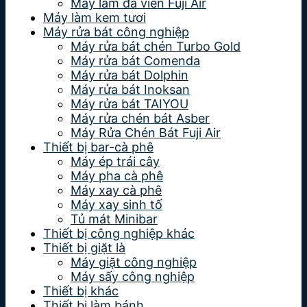
Máy làm đá viên Fuji Air
Máy làm kem tươi
Máy rửa bát công nghiệp
Máy rửa bát chén Turbo Gold
Máy rửa bát Comenda
Máy rửa bát Dolphin
Máy rửa bát Inoksan
Máy rửa bát TAIYOU
Máy rửa chén bát Asber
Máy Rửa Chén Bát Fuji Air
Thiết bị bar-cà phê
Máy ép trái cây
Máy pha cà phê
Máy xay cà phê
Máy xay sinh tố
Tủ mát Minibar
Thiết bị công nghiệp khác
Thiết bị giặt là
Máy giặt công nghiệp
Máy sấy công nghiệp
Thiết bị khác
Thiết bị làm bánh