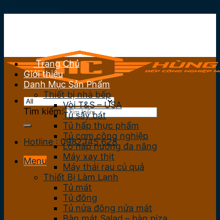
Skip to content
Trang Chủ
Giới thiệu
Danh Mục Sản Phẩm
Thiết bị nhà bếp
Vòi T&S – USA
Tìm kiếm:
Tủ sấy bát
Tủ hấp thực phẩm
Tủ cơm công nghiệp
Hotline : 0982.145.628
Lò hấp nướng đa năng
Máy xay thịt
Menu
Máy thái rau củ quả
Thiết Bị Làm Lạnh
Tủ mát
Tủ đông
Tủ nửa đông nửa mát
Bàn mát Salad – bàn piza