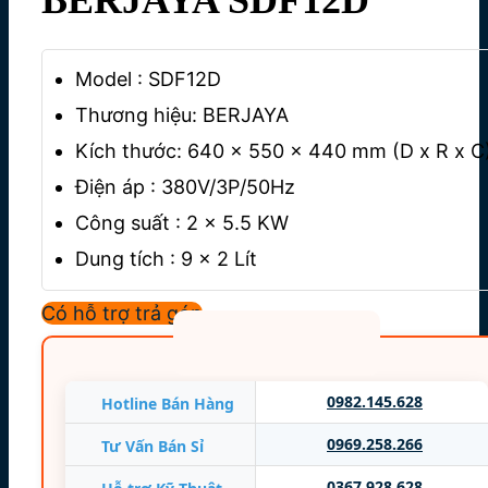
Model : SDF12D
Thương hiệu: BERJAYA
Kích thước: 640 x 550 x 440 mm (D x R x C
Điện áp : 380V/3P/50Hz
Công suất : 2 x 5.5 KW
Dung tích : 9 x 2 Lít
Trọng lượng : 27 kg
Có hỗ trợ trả góp
Nhập khẩu: MALAYSIA
Bảo hành 12 tháng
0982.145.628
Hotline Bán Hàng
0969.258.266
Tư Vấn Bán Sỉ
0367.928.628