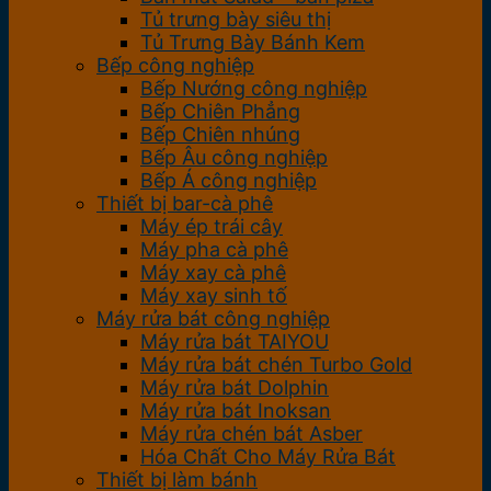
Tủ trưng bày siêu thị
Tủ Trưng Bày Bánh Kem
Bếp công nghiệp
Bếp Nướng công nghiệp
Bếp Chiên Phẳng
Bếp Chiên nhúng
Bếp Âu công nghiệp
Bếp Á công nghiệp
Thiết bị bar-cà phê
Máy ép trái cây
Máy pha cà phê
Máy xay cà phê
Máy xay sinh tố
Máy rửa bát công nghiệp
Máy rửa bát TAIYOU
Máy rửa bát chén Turbo Gold
Máy rửa bát Dolphin
Máy rửa bát Inoksan
Máy rửa chén bát Asber
Hóa Chất Cho Máy Rửa Bát
Thiết bị làm bánh