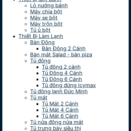
Lò nướng bánh
Máy chia bột
Máy se bột
Máy trộn bột
Tủ ủ bột
Thiết Bị Làm Lạnh
Bàn Đông
Bàn Đông 2 Cánh
Bàn mát Salad - bàn piza
Tủ đông
Tủ đông 2 cánh
Tủ Đông 4 Cánh
Tủ Đông 6 Cánh
Tủ đông đứng Icymax
Tủ đông lạnh Đức Minh
Tủ mát
Tủ Mát 2 Cánh
Tủ Mát 4 Cánh
Tủ Mát 6 Cánh
Tủ nửa đông nửa mát
Tủ trưng bày siêu thị