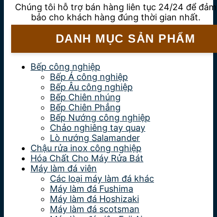
Chúng tôi hỗ trợ bán hàng liên tục 24/24 để đảm
bảo cho khách hàng đúng thời gian nhất.
DANH MỤC SẢN PHẨM
Bếp công nghiệp
Bếp Á công nghiệp
Bếp Âu công nghiệp
Bếp Chiên nhúng
Bếp Chiên Phẳng
Bếp Nướng công nghiệp
Chảo nghiêng tay quay
Lò nướng Salamander
Chậu rửa inox công nghiệp
Hóa Chất Cho Máy Rửa Bát
Máy làm đá viên
Các loại máy làm đá khác
Máy làm đá Fushima
Máy làm đá Hoshizaki
Máy làm đá scotsman