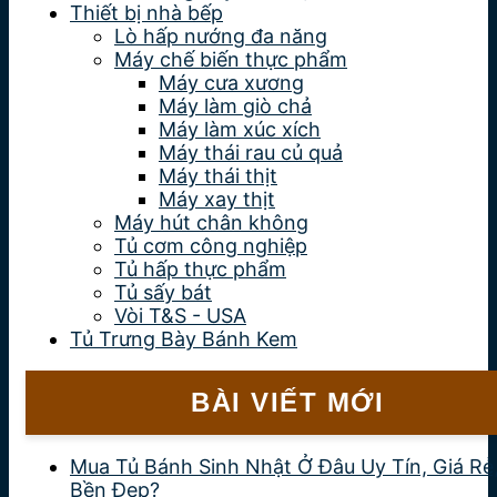
Thiết bị nhà bếp
Lò hấp nướng đa năng
Máy chế biến thực phẩm
Máy cưa xương
Máy làm giò chả
Máy làm xúc xích
Máy thái rau củ quả
Máy thái thịt
Máy xay thịt
Máy hút chân không
Tủ cơm công nghiệp
Tủ hấp thực phẩm
Tủ sấy bát
Vòi T&S - USA
Tủ Trưng Bày Bánh Kem
BÀI VIẾT MỚI
Mua Tủ Bánh Sinh Nhật Ở Đâu Uy Tín, Giá Rẻ
Bền Đẹp?