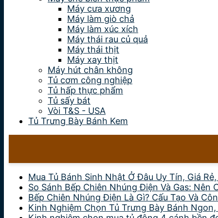
Máy cưa xương
Máy làm giò chả
Máy làm xúc xích
Máy thái rau củ quả
Máy thái thịt
Máy xay thịt
Máy hút chân không
Tủ cơm công nghiệp
Tủ hấp thực phẩm
Tủ sấy bát
Vòi T&S - USA
Tủ Trưng Bày Bánh Kem
Mua Tủ Bánh Sinh Nhật Ở Đâu Uy Tín, Giá Rẻ
So Sánh Bếp Chiên Nhúng Điện Và Gas: Nên 
Bếp Chiên Nhúng Điện Là Gì? Cấu Tạo Và Côn
Kinh Nghiệm Chọn Tủ Trưng Bày Bánh Ngon,
Kinh nghiệm chọn mua tủ đông 4 cánh bền đẹp