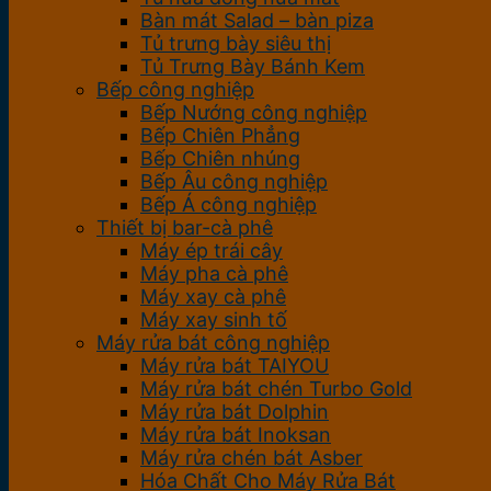
Bàn mát Salad – bàn piza
Tủ trưng bày siêu thị
Tủ Trưng Bày Bánh Kem
Bếp công nghiệp
Bếp Nướng công nghiệp
Bếp Chiên Phẳng
Bếp Chiên nhúng
Bếp Âu công nghiệp
Bếp Á công nghiệp
Thiết bị bar-cà phê
Máy ép trái cây
Máy pha cà phê
Máy xay cà phê
Máy xay sinh tố
Máy rửa bát công nghiệp
Máy rửa bát TAIYOU
Máy rửa bát chén Turbo Gold
Máy rửa bát Dolphin
Máy rửa bát Inoksan
Máy rửa chén bát Asber
Hóa Chất Cho Máy Rửa Bát