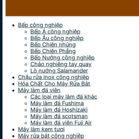
Bếp công nghiệp
Bếp Á công nghiệp
Bếp Âu công nghiệp
Bếp Chiên nhúng
Bếp Chiên Phẳng
Bếp Nướng công nghiệp
Chảo nghiêng tay quay
Lò nướng Salamander
Chậu rửa inox công nghiệp
Hóa Chất Cho Máy Rửa Bát
Máy làm đá viên
Các loại máy làm đá khác
Máy làm đá Fushima
Máy làm đá Hoshizaki
Máy làm đá scotsman
Máy làm đá viên Fuji Air
Máy làm kem tươi
Máy rửa bát công nghiệp