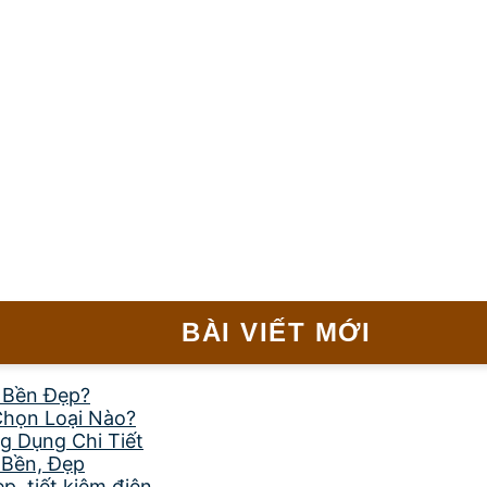
BÀI VIẾT MỚI
, Bền Đẹp?
Chọn Loại Nào?
g Dụng Chi Tiết
 Bền, Đẹp
, tiết kiệm điện