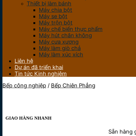
Thiết bị làm bánh
Máy chia bột
Máy se bột
Máy trộn bột
Máy chế biến thực phẩm
Máy hút chân không
Máy cưa xương
Máy làm giò chả
Máy làm xúc xích
Liên hệ
Dự án đã triển khai
Tin tức Kinh nghiệm
Bếp công nghiệp
/
Bếp Chiên Phẳng
GIAO HÀNG NHANH
Sẵn hàng g