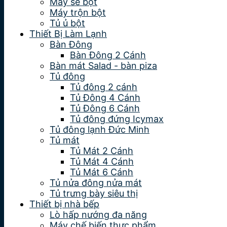
Máy se bột
Máy trộn bột
Tủ ủ bột
Thiết Bị Làm Lạnh
Bàn Đông
Bàn Đông 2 Cánh
Bàn mát Salad - bàn piza
Tủ đông
Tủ đông 2 cánh
Tủ Đông 4 Cánh
Tủ Đông 6 Cánh
Tủ đông đứng Icymax
Tủ đông lạnh Đức Minh
Tủ mát
Tủ Mát 2 Cánh
Tủ Mát 4 Cánh
Tủ Mát 6 Cánh
Tủ nửa đông nửa mát
Tủ trưng bày siêu thị
Thiết bị nhà bếp
Lò hấp nướng đa năng
Máy chế biến thực phẩm