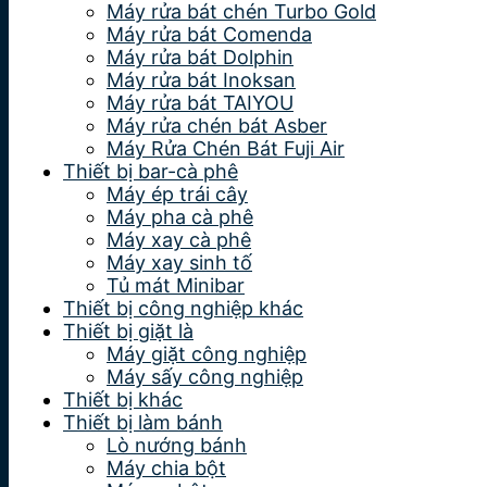
Máy rửa bát chén Turbo Gold
Máy rửa bát Comenda
Máy rửa bát Dolphin
Máy rửa bát Inoksan
Máy rửa bát TAIYOU
Máy rửa chén bát Asber
Máy Rửa Chén Bát Fuji Air
Thiết bị bar-cà phê
Máy ép trái cây
Máy pha cà phê
Máy xay cà phê
Máy xay sinh tố
Tủ mát Minibar
Thiết bị công nghiệp khác
Thiết bị giặt là
Máy giặt công nghiệp
Máy sấy công nghiệp
Thiết bị khác
Thiết bị làm bánh
Lò nướng bánh
Máy chia bột