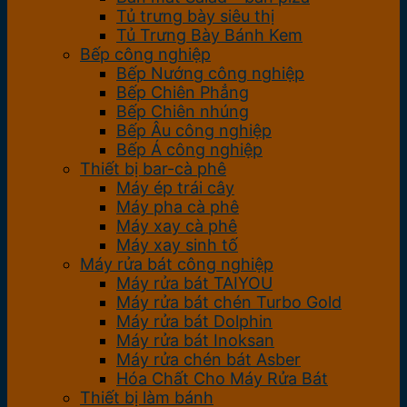
Tủ trưng bày siêu thị
Tủ Trưng Bày Bánh Kem
Bếp công nghiệp
Bếp Nướng công nghiệp
Bếp Chiên Phẳng
Bếp Chiên nhúng
Bếp Âu công nghiệp
Bếp Á công nghiệp
Thiết bị bar-cà phê
Máy ép trái cây
Máy pha cà phê
Máy xay cà phê
Máy xay sinh tố
Máy rửa bát công nghiệp
Máy rửa bát TAIYOU
Máy rửa bát chén Turbo Gold
Máy rửa bát Dolphin
Máy rửa bát Inoksan
Máy rửa chén bát Asber
Hóa Chất Cho Máy Rửa Bát
Thiết bị làm bánh