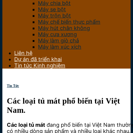
Máy chia bột
Máy se bột
Máy trộn bột
Máy chế biến thực phẩm
Máy hút chân không
Máy cưa xương
Máy làm giò chả
Máy làm xúc xích
Liên hệ
Dự án đã triển khai
Tin tức Kinh nghiệm
Tin Tức
Các loại tủ mát phổ biến tại Việt
Nam.
Các loại tủ mát
đang phổ biến tại Việt Nam thườn
có nhiều dòng sản phẩm và nhiều loại khác nhau.