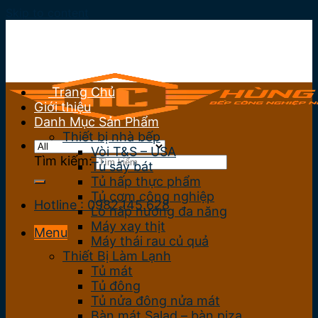
Skip to content
Trang Chủ
Giới thiệu
Danh Mục Sản Phẩm
Thiết bị nhà bếp
Vòi T&S – USA
Tìm kiếm:
Tủ sấy bát
Tủ hấp thực phẩm
Tủ cơm công nghiệp
Hotline : 0982.145.628
Lò hấp nướng đa năng
Máy xay thịt
Menu
Máy thái rau củ quả
Thiết Bị Làm Lạnh
Tủ mát
Tủ đông
Tủ nửa đông nửa mát
Bàn mát Salad – bàn piza