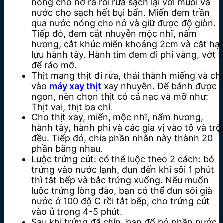
nóng cho nở ra rồi rửa sạch lại với muối và
nước cho sạch hết bụi bẩn. Miến đem trần
qua nước nóng cho nở và giữ được độ giòn.
Tiếp đó, đem cắt nhuyễn mộc nhĩ, nấm
hương, cắt khúc miến khoảng 2cm và cắt hạt
lựu hành tây. Hành tím đem đi phi vàng, vớt r
để ráo mỡ.
Thịt mang thịt đi rửa, thái thành miếng và ch
vào
máy xay thịt
xay nhuyễn. Để bánh được
ngon, nên chọn thịt có cả nạc và mỡ như:
Thịt vai, thịt ba chỉ.
Cho thịt xay, miến, mộc nhĩ, nấm hương,
hành tây, hành phi và các gia vị vào tô và trộ
đều. Tiếp đó, chia phần nhân này thành 20
phần bằng nhau.
Luộc trứng cút: có thể luộc theo 2 cách: bỏ
trứng vào nước lạnh, đun đến khi sôi 1 phút
thì tắt bếp và bắc trứng xuống. Nếu muốn
luộc trứng lòng đào, bạn có thể đun sôi già
nước ở 100 độ C rồi tắt bếp, cho trứng cút
vào ủ trong 4-5 phút.
Sau khi trứng đã chín, bạn đổ bỏ phần nước