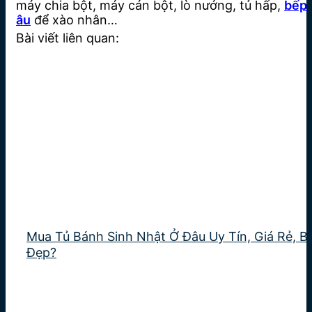
máy chia bột, máy cán bột, lò nướng, tủ hấp,
bếp
âu
để xào nhân…
Bài viết liên quan:
Mua Tủ Bánh Sinh Nhật Ở Đâu Uy Tín, Giá Rẻ, B
Đẹp?