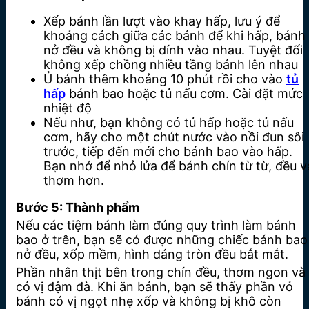
Xếp bánh lần lượt vào khay hấp, lưu ý để
khoảng cách giữa các bánh để khi hấp, bánh
nở đều và không bị dính vào nhau. Tuyệt đối
không xếp chồng nhiều tầng bánh lên nhau
Ủ bánh thêm khoảng 10 phút rồi cho vào
tủ
hấp
bánh bao hoặc tủ nấu cơm. Cài đặt mức
nhiệt độ
Nếu như, bạn không có tủ hấp hoặc tủ nấu
cơm, hãy cho một chút nước vào nồi đun sôi
trước, tiếp đến mới cho bánh bao vào hấp.
Bạn nhớ để nhỏ lửa để bánh chín từ từ, đều v
thơm hơn.
Bước 5: Thành phẩm
Nếu các tiệm bánh làm đúng quy trình làm bánh
bao ở trên, bạn sẽ có được những chiếc bánh bao
nở đều, xốp mềm, hình dáng tròn đều bắt mắt.
Phần nhân thịt bên trong chín đều, thơm ngon và
có vị đậm đà. Khi ăn bánh, bạn sẽ thấy phần vỏ
bánh có vị ngọt nhẹ xốp và không bị khô còn