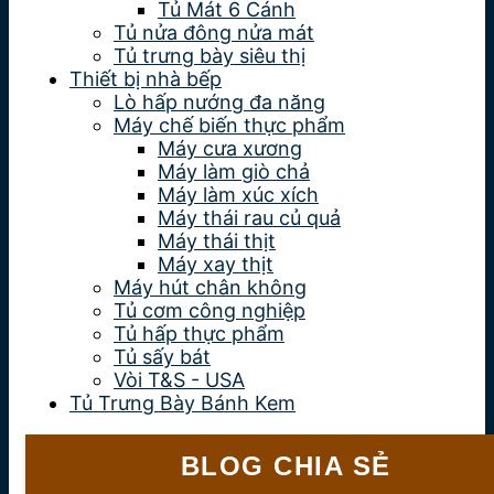
Tủ Mát 6 Cánh
Tủ nửa đông nửa mát
Tủ trưng bày siêu thị
Thiết bị nhà bếp
Lò hấp nướng đa năng
Máy chế biến thực phẩm
Máy cưa xương
Máy làm giò chả
Máy làm xúc xích
Máy thái rau củ quả
Máy thái thịt
Máy xay thịt
Máy hút chân không
Tủ cơm công nghiệp
Tủ hấp thực phẩm
Tủ sấy bát
Vòi T&S - USA
Tủ Trưng Bày Bánh Kem
BLOG CHIA SẺ