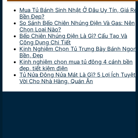
Mua Tủ Bánh Sinh Nhật Ở Đâu Uy Tín, Giá Rẻ
Bền Đẹp?
So Sánh Bếp Chiên Nhúng Điện Và Gas: Nên
Chọn Loại Nào?
Bếp Chiên Nhúng Điện Là Gì? Cấu Tạo Và
Công Dụng Chi Tiết
Kinh Nghiệm Chọn Tủ Trưng Bày Bánh Ngon
Bền, Đẹp
Kinh nghiệm chọn mua tủ đông 4 cánh bền
đẹp, tiết kiệm điện
Tủ Nửa Đông Nửa Mát Là Gì? 5 Lợi Ích Tuyệt
Vời Cho Nhà Hàng, Quán Ăn