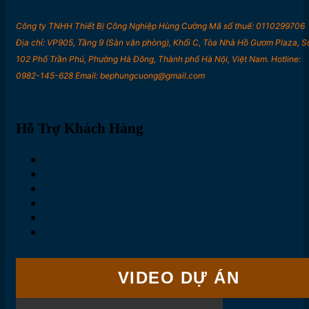
Công ty TNHH Thiết Bị Công Nghiệp Hùng Cường Mã số thuế: 0110299706
Địa chỉ: VP905, Tầng 9 (Sàn văn phòng), Khối C, Tòa Nhà Hồ Gươm Plaza, S
102 Phố Trần Phú, Phường Hà Đông, Thành phố Hà Nội, Việt Nam. Hotline:
0982-145-628 Email: bephungcuong@gmail.com
Hỗ Trợ Khách Hàng
Chính sách đổi trả
Chính sách bảo mật
Điều khoản dịch vụ
Chính sách thanh toán
Chính sách vận chuyển
Quy định về bảo hành
VIDEO DỰ ÁN