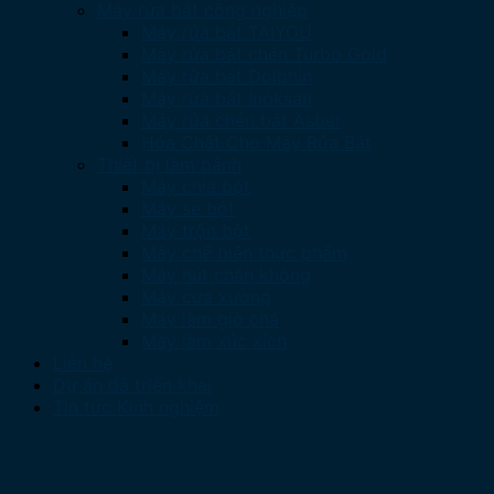
Máy rửa bát công nghiệp
Máy rửa bát TAIYOU
Máy rửa bát chén Turbo Gold
Máy rửa bát Dolphin
Máy rửa bát Inoksan
Máy rửa chén bát Asber
Hóa Chất Cho Máy Rửa Bát
Thiết bị làm bánh
Máy chia bột
Máy se bột
Máy trộn bột
Máy chế biến thực phẩm
Máy hút chân không
Máy cưa xương
Máy làm giò chả
Máy làm xúc xích
Liên hệ
Dự án đã triển khai
Tin tức Kinh nghiệm