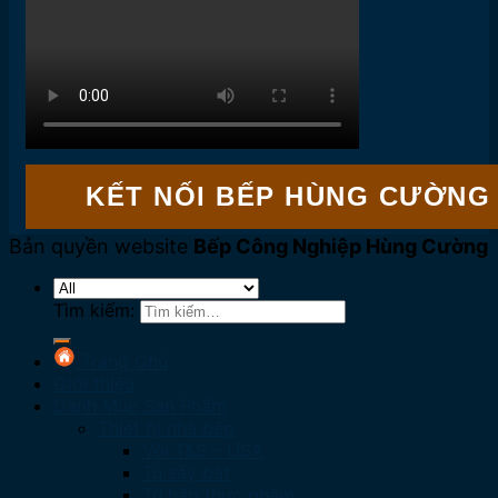
KẾT NỐI BẾP HÙNG CƯỜNG
Bản quyền website
Bếp Công Nghiệp Hùng Cường
Tìm kiếm:
Trang Chủ
Giới thiệu
Danh Mục Sản Phẩm
Thiết bị nhà bếp
Vòi T&S – USA
Tủ sấy bát
Tủ hấp thực phẩm