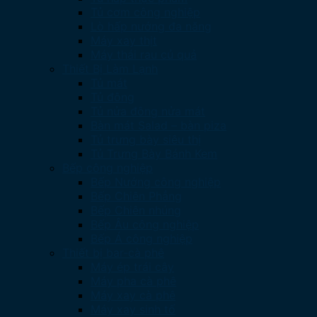
Tủ cơm công nghiệp
Lò hấp nướng đa năng
Máy xay thịt
Máy thái rau củ quả
Thiết Bị Làm Lạnh
Tủ mát
Tủ đông
Tủ nửa đông nửa mát
Bàn mát Salad – bàn piza
Tủ trưng bày siêu thị
Tủ Trưng Bày Bánh Kem
Bếp công nghiệp
Bếp Nướng công nghiệp
Bếp Chiên Phẳng
Bếp Chiên nhúng
Bếp Âu công nghiệp
Bếp Á công nghiệp
Thiết bị bar-cà phê
Máy ép trái cây
Máy pha cà phê
Máy xay cà phê
Máy xay sinh tố