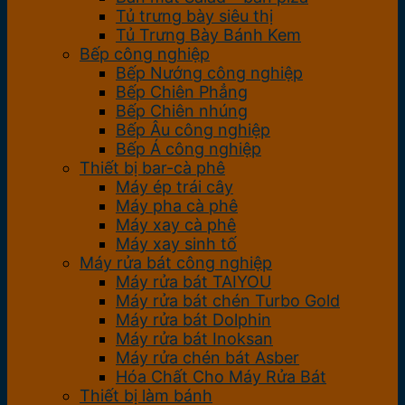
Tủ trưng bày siêu thị
Tủ Trưng Bày Bánh Kem
Bếp công nghiệp
Bếp Nướng công nghiệp
Bếp Chiên Phẳng
Bếp Chiên nhúng
Bếp Âu công nghiệp
Bếp Á công nghiệp
Thiết bị bar-cà phê
Máy ép trái cây
Máy pha cà phê
Máy xay cà phê
Máy xay sinh tố
Máy rửa bát công nghiệp
Máy rửa bát TAIYOU
Máy rửa bát chén Turbo Gold
Máy rửa bát Dolphin
Máy rửa bát Inoksan
Máy rửa chén bát Asber
Hóa Chất Cho Máy Rửa Bát
Thiết bị làm bánh