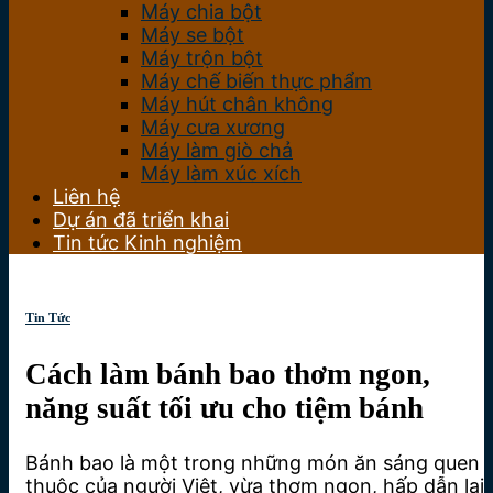
Máy chia bột
Máy se bột
Máy trộn bột
Máy chế biến thực phẩm
Máy hút chân không
Máy cưa xương
Máy làm giò chả
Máy làm xúc xích
Liên hệ
Dự án đã triển khai
Tin tức Kinh nghiệm
Tin Tức
Cách làm bánh bao thơm ngon,
năng suất tối ưu cho tiệm bánh
Bánh bao là một trong những món ăn sáng quen
thuộc của người Việt, vừa thơm ngon, hấp dẫn lại