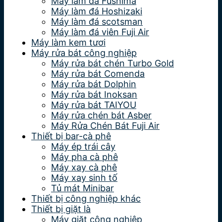
Máy làm đá Fushima
Máy làm đá Hoshizaki
Máy làm đá scotsman
Máy làm đá viên Fuji Air
Máy làm kem tươi
Máy rửa bát công nghiệp
Máy rửa bát chén Turbo Gold
Máy rửa bát Comenda
Máy rửa bát Dolphin
Máy rửa bát Inoksan
Máy rửa bát TAIYOU
Máy rửa chén bát Asber
Máy Rửa Chén Bát Fuji Air
Thiết bị bar-cà phê
Máy ép trái cây
Máy pha cà phê
Máy xay cà phê
Máy xay sinh tố
Tủ mát Minibar
Thiết bị công nghiệp khác
Thiết bị giặt là
Máy giặt công nghiệp