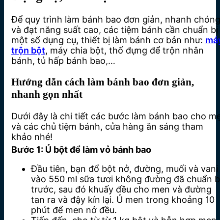
Để quy trình làm bánh bao đơn giản, nhanh chón
và đạt năng suất cao, các tiệm bánh cần chuẩn bị
một số dụng cụ, thiết bị làm bánh cơ bản như:
má
trộn bột
, máy chia bột, thố đựng để trộn nhân
bánh, tủ hấp bánh bao,…
Hướng dẫn cách làm bánh bao đơn giản,
nhanh gọn nhất
Dưới đây là chi tiết các bước làm bánh bao cho m
và các chủ tiệm bánh, cửa hàng ăn sáng tham
khảo nhé!
Bước 1: Ủ bột để làm vỏ bánh bao
Đầu tiên, bạn đổ bột nở, đường, muối và vani
vào 550 ml sữa tươi không đường đã chuẩn b
trước, sau đó khuấy đều cho men và đường
tan ra và đậy kín lại. Ủ men trong khoảng 10
phút để men nở đều.