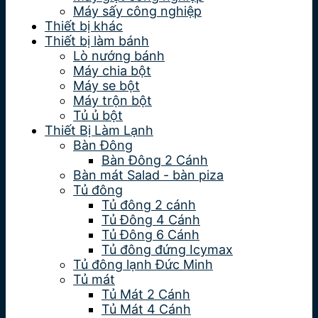
Máy sấy công nghiệp
Thiết bị khác
Thiết bị làm bánh
Lò nướng bánh
Máy chia bột
Máy se bột
Máy trộn bột
Tủ ủ bột
Thiết Bị Làm Lạnh
Bàn Đông
Bàn Đông 2 Cánh
Bàn mát Salad - bàn piza
Tủ đông
Tủ đông 2 cánh
Tủ Đông 4 Cánh
Tủ Đông 6 Cánh
Tủ đông đứng Icymax
Tủ đông lạnh Đức Minh
Tủ mát
Tủ Mát 2 Cánh
Tủ Mát 4 Cánh