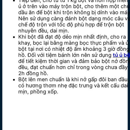
Tiếp đến, cho từ từ 1 kg bột và hỗn hợp men
ủ ở trên vào máy trộn bột, cho thêm một chú
dầu ăn để bột khi trộn không bị dính vào máy
Nên sử dụng càng đánh bột dạng móc câu v
chế độ trộn với tốc độ phù hợp để trộn bột
nhuyễn đều, dai mịn.
Khi bột đã đạt độ dẻo mịn nhất định, cho ra
khay, bọc lại bằng màng bọc thực phẩm và ủ
bột tại nơi có nhiệt độ ấm khoảng 3 giờ đồng
hồ. Đối với tiệm bánh lớn nên sử dụng
tủ ủ bộ
để tiết kiệm thời gian và đảm bảo bột nở đồn
đều, đạt chuẩn hơn chỉ trong vòng chưa đầy
2h đồng hồ.
Bột lên men chuẩn là khi nở gấp đôi ban đầu,
có hương thơm nhẹ đặc trưng và kết cấu dai
mịn, phồng xốp.