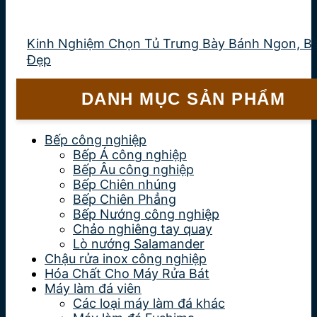
Kinh Nghiệm Chọn Tủ Trưng Bày Bánh Ngon, Bề
Đẹp
DANH MỤC SẢN PHẨM
Bếp công nghiệp
Bếp Á công nghiệp
Bếp Âu công nghiệp
Bếp Chiên nhúng
Bếp Chiên Phẳng
Bếp Nướng công nghiệp
Chảo nghiêng tay quay
Lò nướng Salamander
Chậu rửa inox công nghiệp
Hóa Chất Cho Máy Rửa Bát
Máy làm đá viên
Các loại máy làm đá khác