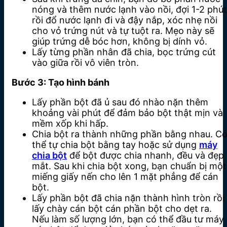
nóng và thêm nước lạnh vào nồi, đợi 1-2 phút
rồi đổ nước lạnh đi và đậy nắp, xóc nhẹ nồi
cho vỏ trứng nút và tự tuột ra. Mẹo này sẽ
giúp trứng dễ bóc hơn, không bị dính vỏ.
Lấy từng phần nhân đã chia, bọc trứng cút
vào giữa rồi vô viên tròn.
Bước 3: Tạo hình bánh
Lấy phần bột đã ủ sau đó nhào nặn thêm
khoảng vài phút để đảm bảo bột thật mịn và
mềm xốp khi hấp.
Chia bột ra thành những phần bằng nhau. C
thể tự chia bột bằng tay hoặc sử dụng
máy
chia bột
để bột được chia nhanh, đều và đẹp
mắt. Sau khi chia bột xong, bạn chuẩn bị một
miếng giấy nến cho lên 1 mặt phẳng để cán
bột.
Lấy phần bột đã chia nặn thành hình tròn rồi
lấy chày cán bột cán phần bột cho dẹt ra.
Nếu làm số lượng lớn, bạn có thể đầu tư máy