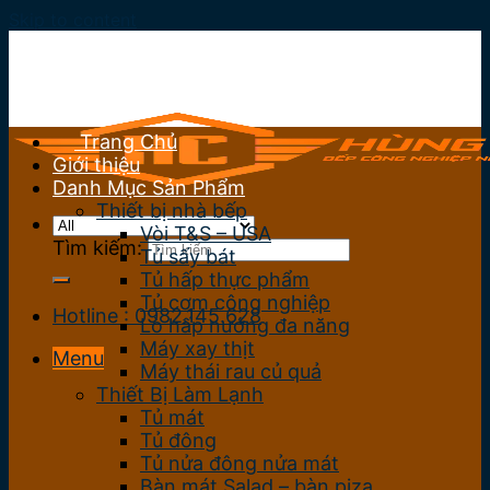
Skip to content
Trang Chủ
Giới thiệu
Danh Mục Sản Phẩm
Thiết bị nhà bếp
Vòi T&S – USA
Tìm kiếm:
Tủ sấy bát
Tủ hấp thực phẩm
Tủ cơm công nghiệp
Hotline : 0982.145.628
Lò hấp nướng đa năng
Máy xay thịt
Menu
Máy thái rau củ quả
Thiết Bị Làm Lạnh
Tủ mát
Tủ đông
Tủ nửa đông nửa mát
Bàn mát Salad – bàn piza