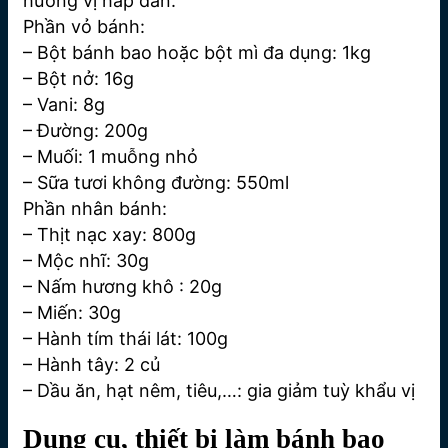
hương vị hấp dẫn.
Phần vỏ bánh:
– Bột bánh bao hoặc bột mì đa dụng: 1kg
– Bột nở: 16g
– Vani: 8g
– Đường: 200g
– Muối: 1 muỗng nhỏ
– Sữa tươi không đường: 550ml
Phần nhân bánh:
– Thịt nạc xay: 800g
– Mộc nhĩ: 30g
– Nấm hương khô : 20g
– Miến: 30g
– Hành tím thái lát: 100g
– Hành tây: 2 củ
– Dầu ăn, hạt nêm, tiêu,…: gia giảm tuỳ khẩu vị
Dụng cụ, thiết bị làm bánh bao