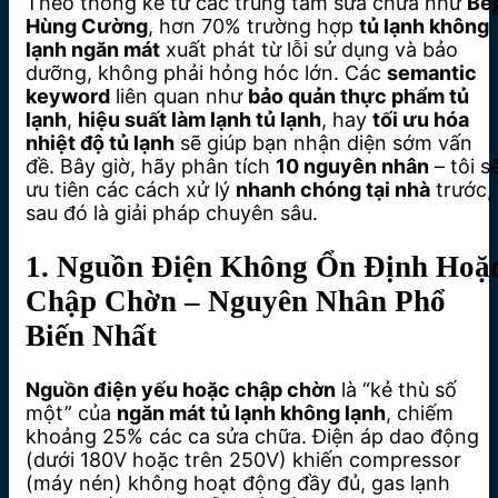
Theo thống kê từ các trung tâm sửa chữa như
Bế
Hùng Cường
, hơn 70% trường hợp
tủ lạnh không
lạnh ngăn mát
xuất phát từ lỗi sử dụng và bảo
dưỡng, không phải hỏng hóc lớn. Các
semantic
keyword
liên quan như
bảo quản thực phẩm tủ
lạnh
,
hiệu suất làm lạnh tủ lạnh
, hay
tối ưu hóa
nhiệt độ tủ lạnh
sẽ giúp bạn nhận diện sớm vấn
đề. Bây giờ, hãy phân tích
10 nguyên nhân
– tôi s
ưu tiên các cách xử lý
nhanh chóng tại nhà
trước,
sau đó là giải pháp chuyên sâu.
1. Nguồn Điện Không Ổn Định Hoặ
Chập Chờn – Nguyên Nhân Phổ
Biến Nhất
Nguồn điện yếu hoặc chập chờn
là “kẻ thù số
một” của
ngăn mát tủ lạnh không lạnh
, chiếm
khoảng 25% các ca sửa chữa. Điện áp dao động
(dưới 180V hoặc trên 250V) khiến compressor
(máy nén) không hoạt động đầy đủ, gas lạnh