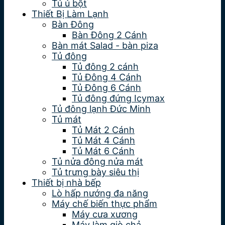
Tủ ủ bột
Thiết Bị Làm Lạnh
Bàn Đông
Bàn Đông 2 Cánh
Bàn mát Salad - bàn piza
Tủ đông
Tủ đông 2 cánh
Tủ Đông 4 Cánh
Tủ Đông 6 Cánh
Tủ đông đứng Icymax
Tủ đông lạnh Đức Minh
Tủ mát
Tủ Mát 2 Cánh
Tủ Mát 4 Cánh
Tủ Mát 6 Cánh
Tủ nửa đông nửa mát
Tủ trưng bày siêu thị
Thiết bị nhà bếp
Lò hấp nướng đa năng
Máy chế biến thực phẩm
Máy cưa xương
Máy làm giò chả