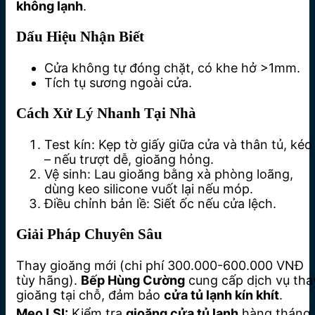
không lạnh
.
Dấu Hiệu Nhận Biết
Cửa không tự đóng chặt, có khe hở >1mm.
Tích tụ sương ngoài cửa.
Cách Xử Lý Nhanh Tại Nhà
Test kín: Kẹp tờ giấy giữa cửa và thân tủ, kéo
– nếu trượt dễ, gioăng hỏng.
Vệ sinh: Lau gioăng bằng xà phòng loãng,
dùng keo silicone vuốt lại nếu móp.
Điều chỉnh bản lề: Siết ốc nếu cửa lệch.
Giải Pháp Chuyên Sâu
Thay gioăng mới (chi phí 300.000-600.000 VNĐ
tùy hãng).
Bếp Hùng Cường
cung cấp dịch vụ tha
gioăng tại chỗ, đảm bảo
cửa tủ lạnh kín khít
.
Mẹo LSI:
Kiểm tra
gioăng cửa tủ lạnh
hàng tháng