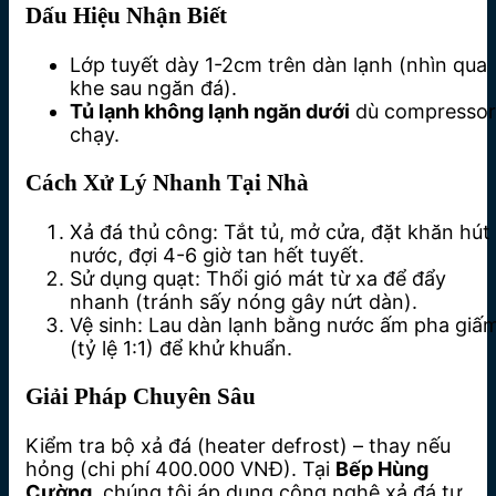
Dấu Hiệu Nhận Biết
Lớp tuyết dày 1-2cm trên dàn lạnh (nhìn qua
khe sau ngăn đá).
Tủ lạnh không lạnh ngăn dưới
dù compressor
chạy.
Cách Xử Lý Nhanh Tại Nhà
Xả đá thủ công: Tắt tủ, mở cửa, đặt khăn hút
nước, đợi 4-6 giờ tan hết tuyết.
Sử dụng quạt: Thổi gió mát từ xa để đẩy
nhanh (tránh sấy nóng gây nứt dàn).
Vệ sinh: Lau dàn lạnh bằng nước ấm pha giấ
(tỷ lệ 1:1) để khử khuẩn.
Giải Pháp Chuyên Sâu
Kiểm tra bộ xả đá (heater defrost) – thay nếu
hỏng (chi phí 400.000 VNĐ). Tại
Bếp Hùng
Cường
, chúng tôi áp dụng công nghệ xả đá tự