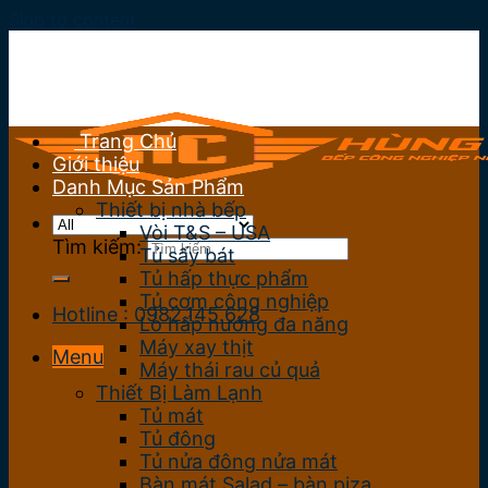
Skip to content
Trang Chủ
Giới thiệu
Danh Mục Sản Phẩm
Thiết bị nhà bếp
Vòi T&S – USA
Tìm kiếm:
Tủ sấy bát
Tủ hấp thực phẩm
Tủ cơm công nghiệp
Hotline : 0982.145.628
Lò hấp nướng đa năng
Máy xay thịt
Menu
Máy thái rau củ quả
Thiết Bị Làm Lạnh
Tủ mát
Tủ đông
Tủ nửa đông nửa mát
Bàn mát Salad – bàn piza