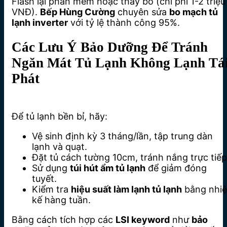
Flash lại phần mềm hoặc thay bo (chi phí 1-2 triệu
VNĐ).
Bếp Hùng Cường
chuyên sửa
bo mạch tủ
lạnh inverter
với tỷ lệ thành công 95%.
Các Lưu Ý Bảo Dưỡng Để Tránh
Ngăn Mát Tủ Lạnh Không Lạnh Tá
Phát
Để tủ lạnh bền bỉ, hãy:
Vệ sinh định kỳ 3 tháng/lần, tập trung dàn
lạnh và quạt.
Đặt tủ cách tường 10cm, tránh nắng trực tiếp
Sử dụng
túi hút ẩm tủ lạnh
để giảm đóng
tuyết.
Kiểm tra
hiệu suất làm lạnh tủ lạnh
bằng nhiệ
kế hàng tuần.
Bằng cách tích hợp các
LSI keyword
như
bảo