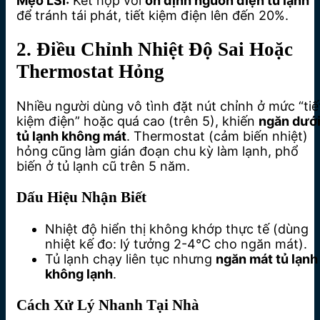
Mẹo LSI:
Kết hợp với
ổn định nguồn điện tủ lạnh
để tránh tái phát, tiết kiệm điện lên đến 20%.
2. Điều Chỉnh Nhiệt Độ Sai Hoặc
Thermostat Hỏng
Nhiều người dùng vô tình đặt nút chỉnh ở mức “tiế
kiệm điện” hoặc quá cao (trên 5), khiến
ngăn dướ
tủ lạnh không mát
. Thermostat (cảm biến nhiệt)
hỏng cũng làm gián đoạn chu kỳ làm lạnh, phổ
biến ở tủ lạnh cũ trên 5 năm.
Dấu Hiệu Nhận Biết
Nhiệt độ hiển thị không khớp thực tế (dùng
nhiệt kế đo: lý tưởng 2-4°C cho ngăn mát).
Tủ lạnh chạy liên tục nhưng
ngăn mát tủ lạnh
không lạnh
.
Cách Xử Lý Nhanh Tại Nhà