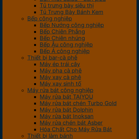
Tủ trưng bày siêu thị
Tủ Trưng Bày Bánh Kem
Bếp công nghiệp
Bếp Nướng công nghiệp
Bếp Chiên Phẳng
Bếp Chiên nhúng
Bếp Âu công nghiệp
Bếp Á công nghiệp
Thiết bị bar-cà phê
Máy ép trái cây
Máy pha cà phê
Máy xay cà phê
Máy xay sinh tố
Máy rửa bát công nghiệp
Máy rửa bát TAIYOU
Máy rửa bát chén Turbo Gold
Máy rửa bát Dolphin
Máy rửa bát Inoksan
Máy rửa chén bát Asber
Hóa Chất Cho Máy Rửa Bát
Thiết bị làm bánh