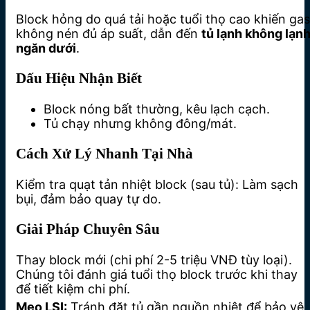
Block hỏng do quá tải hoặc tuổi thọ cao khiến gas
không nén đủ áp suất, dẫn đến
tủ lạnh không lạn
ngăn dưới
.
Dấu Hiệu Nhận Biết
Block nóng bất thường, kêu lạch cạch.
Tủ chạy nhưng không đông/mát.
Cách Xử Lý Nhanh Tại Nhà
Kiểm tra quạt tản nhiệt block (sau tủ): Làm sạch
bụi, đảm bảo quay tự do.
Giải Pháp Chuyên Sâu
Thay block mới (chi phí 2-5 triệu VNĐ tùy loại).
Chúng tôi đánh giá tuổi thọ block trước khi thay
để tiết kiệm chi phí.
Mẹo LSI:
Tránh đặt tủ gần nguồn nhiệt để bảo vệ