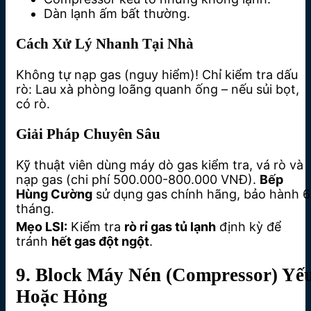
Dàn lạnh ấm bất thường.
Cách Xử Lý Nhanh Tại Nhà
Không tự nạp gas (nguy hiểm)! Chỉ kiểm tra dấu
rò: Lau xà phòng loãng quanh ống – nếu sủi bọt,
có rò.
Giải Pháp Chuyên Sâu
Kỹ thuật viên dùng máy dò gas kiểm tra, vá rò và
nạp gas (chi phí 500.000-800.000 VNĐ).
Bếp
Hùng Cường
sử dụng gas chính hãng, bảo hành 6
tháng.
Mẹo LSI:
Kiểm tra
rò rỉ gas tủ lạnh
định kỳ để
tránh
hết gas đột ngột
.
9. Block Máy Nén (Compressor) Yế
Hoặc Hỏng