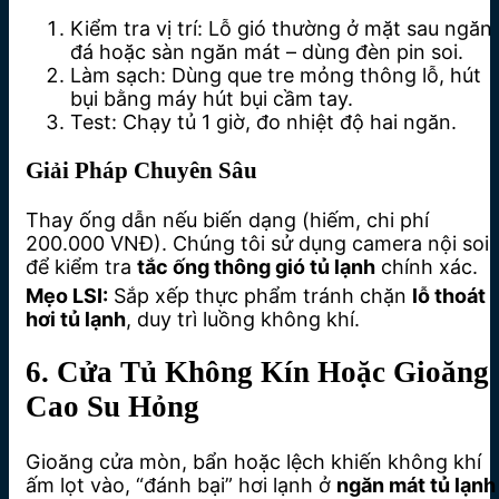
Kiểm tra vị trí: Lỗ gió thường ở mặt sau ngăn
đá hoặc sàn ngăn mát – dùng đèn pin soi.
Làm sạch: Dùng que tre mỏng thông lỗ, hút
bụi bằng máy hút bụi cầm tay.
Test: Chạy tủ 1 giờ, đo nhiệt độ hai ngăn.
Giải Pháp Chuyên Sâu
Thay ống dẫn nếu biến dạng (hiếm, chi phí
200.000 VNĐ). Chúng tôi sử dụng camera nội soi
để kiểm tra
tắc ống thông gió tủ lạnh
chính xác.
Mẹo LSI:
Sắp xếp thực phẩm tránh chặn
lỗ thoát
hơi tủ lạnh
, duy trì luồng không khí.
6. Cửa Tủ Không Kín Hoặc Gioăng
Cao Su Hỏng
Gioăng cửa mòn, bẩn hoặc lệch khiến không khí
ấm lọt vào, “đánh bại” hơi lạnh ở
ngăn mát tủ lạnh