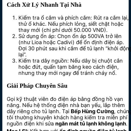
Cách Xử Lý Nhanh Tại Nhà
Kiểm tra ổ cắm và phích cắm: Rút ra cắm lại,
thử ổ khác. Nếu phích lỏng, siết chặt hoặc
thay mới (chi phí dưới 50.000 VNĐ).
Sử dụng ổn áp: Chọn ổn áp 500VA trở lên
(như Lioa hoặc Cadivi) để ổn định điện áp.
Đợi 30 phút sau khi cắm để tủ lạnh “khởi độn
lại”.
Kiểm tra dây nguồn: Nếu dây bị chuột cắn
hoặc đứt, quấn tạm băng keo cách điện,
nhưng thay mới ngay để tránh cháy nổ.
Giải Pháp Chuyên Sâu
Gọi kỹ thuật viên đo điện áp bằng đồng hồ vạn
năng. Nếu hệ thống điện nhà bạn yếu, lắp thêm
dây riêng cho tủ lạnh. Tại
Bếp Hùng Cường
, chún
tôi thường khuyên khách hàng kiểm tra miễn phí
nguồn điện khi sửa
ngăn mát tủ lạnh không lạnh
.