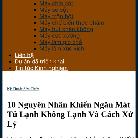
Máy chia bột
Máy se bột
Máy trộn bột
Máy chế biến thực phẩm
Máy hút chân không
Máy cưa xương
Máy làm giò chả
Máy làm xúc xích
Liên hệ
Dự án đã triển khai
Tin tức Kinh nghiệm
Kỹ Thuật Sửa Chữa
10 Nguyên Nhân Khiến Ngăn Mát
Tủ Lạnh Không Lạnh Và Cách Xử
Lý