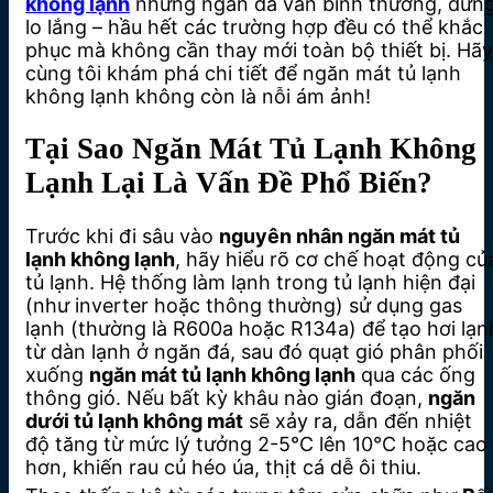
không lạnh
nhưng ngăn đá vẫn bình thường, đừn
lo lắng – hầu hết các trường hợp đều có thể khắc
phục mà không cần thay mới toàn bộ thiết bị. Hãy
cùng tôi khám phá chi tiết để ngăn mát tủ lạnh
không lạnh không còn là nỗi ám ảnh!
Tại Sao Ngăn Mát Tủ Lạnh Không
Lạnh Lại Là Vấn Đề Phổ Biến?
Trước khi đi sâu vào
nguyên nhân ngăn mát tủ
lạnh không lạnh
, hãy hiểu rõ cơ chế hoạt động củ
tủ lạnh. Hệ thống làm lạnh trong tủ lạnh hiện đại
(như inverter hoặc thông thường) sử dụng gas
lạnh (thường là R600a hoặc R134a) để tạo hơi lạn
từ dàn lạnh ở ngăn đá, sau đó quạt gió phân phối
xuống
ngăn mát tủ lạnh không lạnh
qua các ống
thông gió. Nếu bất kỳ khâu nào gián đoạn,
ngăn
dưới tủ lạnh không mát
sẽ xảy ra, dẫn đến nhiệt
độ tăng từ mức lý tưởng 2-5°C lên 10°C hoặc cao
hơn, khiến rau củ héo úa, thịt cá dễ ôi thiu.