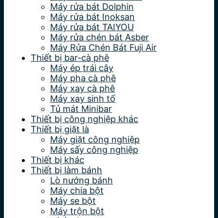
Máy rửa bát Dolphin
Máy rửa bát Inoksan
Máy rửa bát TAIYOU
Máy rửa chén bát Asber
Máy Rửa Chén Bát Fuji Air
Thiết bị bar-cà phê
Máy ép trái cây
Máy pha cà phê
Máy xay cà phê
Máy xay sinh tố
Tủ mát Minibar
Thiết bị công nghiệp khác
Thiết bị giặt là
Máy giặt công nghiệp
Máy sấy công nghiệp
Thiết bị khác
Thiết bị làm bánh
Lò nướng bánh
Máy chia bột
Máy se bột
Máy trộn bột