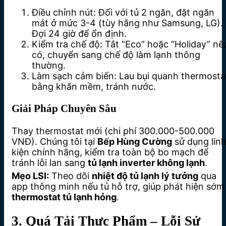
Điều chỉnh nút: Đối với tủ 2 ngăn, đặt ngăn
mát ở mức 3-4 (tùy hãng như Samsung, LG).
Đợi 24 giờ để ổn định.
Kiểm tra chế độ: Tắt “Eco” hoặc “Holiday” nế
có, chuyển sang chế độ làm lạnh thông
thường.
Làm sạch cảm biến: Lau bụi quanh thermosta
bằng khăn mềm, tránh nước.
Giải Pháp Chuyên Sâu
Thay thermostat mới (chi phí 300.000-500.000
VNĐ). Chúng tôi tại
Bếp Hùng Cường
sử dụng lin
kiện chính hãng, kiểm tra toàn bộ bo mạch để
tránh lỗi lan sang
tủ lạnh inverter không lạnh
.
Mẹo LSI:
Theo dõi
nhiệt độ tủ lạnh lý tưởng
qua
app thông minh nếu tủ hỗ trợ, giúp phát hiện sớm
thermostat tủ lạnh hỏng
.
3. Quá Tải Thực Phẩm – Lỗi Sử