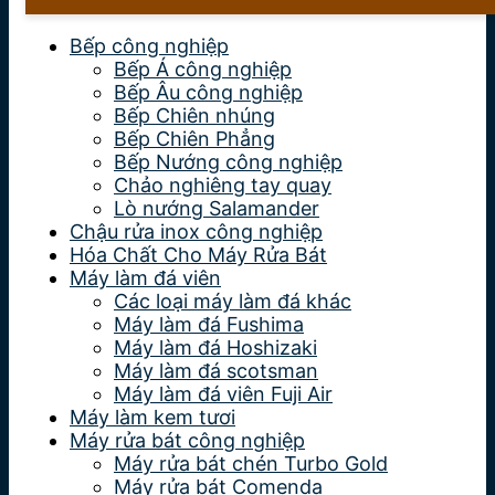
Bếp công nghiệp
Bếp Á công nghiệp
Bếp Âu công nghiệp
Bếp Chiên nhúng
Bếp Chiên Phẳng
Bếp Nướng công nghiệp
Chảo nghiêng tay quay
Lò nướng Salamander
Chậu rửa inox công nghiệp
Hóa Chất Cho Máy Rửa Bát
Máy làm đá viên
Các loại máy làm đá khác
Máy làm đá Fushima
Máy làm đá Hoshizaki
Máy làm đá scotsman
Máy làm đá viên Fuji Air
Máy làm kem tươi
Máy rửa bát công nghiệp
Máy rửa bát chén Turbo Gold
Máy rửa bát Comenda