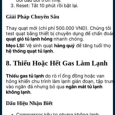
bôi dầu bôi trơn nhẹ.
Reset: Tắt 10 phút rồi bật lại.
Giải Pháp Chuyên Sâu
Thay quạt mới (chi phí 500.000 VNĐ). Chúng tôi
test quạt bằng thiết bị chuyên dụng để chẩn đoán
quạt gió tủ lạnh hỏng
nhanh chóng.
Mẹo LSI:
Vệ sinh quạt
hàng quý
để tăng tuổi thọ
hệ thống quạt tủ lạnh
.
8. Thiếu Hoặc Hết Gas Làm Lạnh
Thiếu gas tủ lạnh
do rò rỉ ống đồng hoặc van
hỏng khiến chu trình làm lạnh gián đoạn, tập trun
vào ngăn đá nhưng bỏ qua
ngăn mát tủ lạnh
không lạnh
.
Dấu Hiệu Nhận Biết
Compressor kêu to nhưng không lạnh.