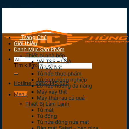
Skip to content
Trang Chủ
Giới thiệu
Danh Mục Sản Phẩm
Thiết bị nhà bếp
Vòi T&S – USA
Tìm kiếm:
Tủ sấy bát
Tủ hấp thực phẩm
Tủ cơm công nghiệp
Hotline : 0982.145.628
Lò hấp nướng đa năng
Máy xay thịt
Menu
Máy thái rau củ quả
Thiết Bị Làm Lạnh
Tủ mát
Tủ đông
Tủ nửa đông nửa mát
Bàn mát Salad – bàn piza