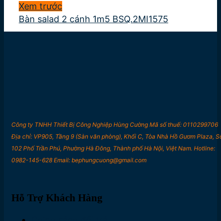
Xem trước
Bàn salad 2 cánh 1m5 BSQ.2MI1575
Công ty TNHH Thiết Bị Công Nghiệp Hùng Cường Mã số thuế: 0110299706
Địa chỉ: VP905, Tầng 9 (Sàn văn phòng), Khối C, Tòa Nhà Hồ Gươm Plaza, S
102 Phố Trần Phú, Phường Hà Đông, Thành phố Hà Nội, Việt Nam. Hotline:
0982-145-628 Email: bephungcuong@gmail.com
Hỗ Trợ Khách Hàng
Chính sách đổi trả