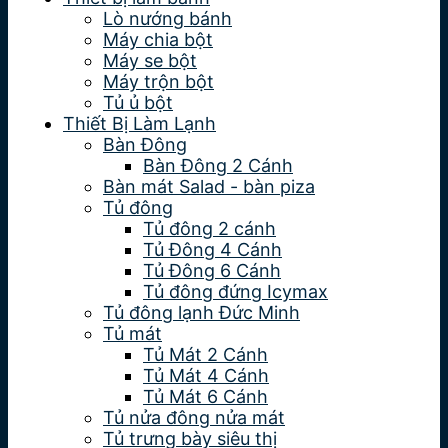
Lò nướng bánh
Máy chia bột
Máy se bột
Máy trộn bột
Tủ ủ bột
Thiết Bị Làm Lạnh
Bàn Đông
Bàn Đông 2 Cánh
Bàn mát Salad - bàn piza
Tủ đông
Tủ đông 2 cánh
Tủ Đông 4 Cánh
Tủ Đông 6 Cánh
Tủ đông đứng Icymax
Tủ đông lạnh Đức Minh
Tủ mát
Tủ Mát 2 Cánh
Tủ Mát 4 Cánh
Tủ Mát 6 Cánh
Tủ nửa đông nửa mát
Tủ trưng bày siêu thị