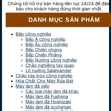
Chúng tôi hỗ trợ bán hàng liên tục 24/24 để đảm
bảo cho khách hàng đúng thời gian nhất.
DANH MỤC SẢN PHẨM
Bếp công nghiệp
Bếp Á công nghiệp
Bếp Âu công nghiệp
Bếp Chiên nhúng
Bếp Chiên Phẳng
Bếp Nướng công nghiệp
Chảo nghiêng tay quay
Lò nướng Salamander
Chậu rửa inox công nghiệp
Hóa Chất Cho Máy Rửa Bát
Máy làm đá viên
Các loại máy làm đá khác
Máy làm đá Fushima
Máy làm đá Hoshizaki
Máy làm đá scotsman