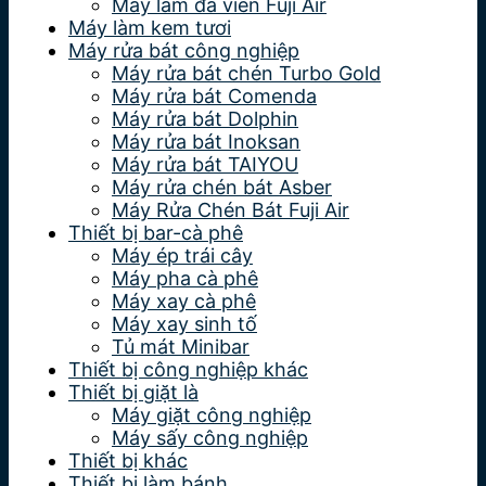
Máy làm đá viên Fuji Air
Máy làm kem tươi
Máy rửa bát công nghiệp
Máy rửa bát chén Turbo Gold
Máy rửa bát Comenda
Máy rửa bát Dolphin
Máy rửa bát Inoksan
Máy rửa bát TAIYOU
Máy rửa chén bát Asber
Máy Rửa Chén Bát Fuji Air
Thiết bị bar-cà phê
Máy ép trái cây
Máy pha cà phê
Máy xay cà phê
Máy xay sinh tố
Tủ mát Minibar
Thiết bị công nghiệp khác
Thiết bị giặt là
Máy giặt công nghiệp
Máy sấy công nghiệp
Thiết bị khác
Thiết bị làm bánh