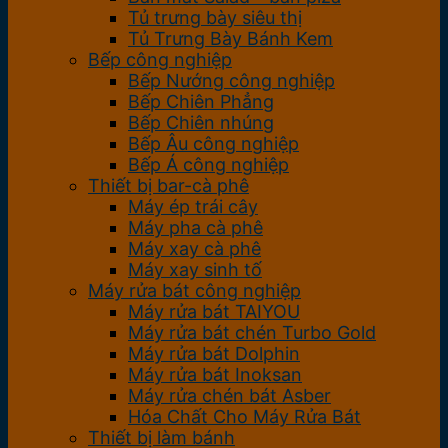
Tủ trưng bày siêu thị
Tủ Trưng Bày Bánh Kem
Bếp công nghiệp
Bếp Nướng công nghiệp
Bếp Chiên Phẳng
Bếp Chiên nhúng
Bếp Âu công nghiệp
Bếp Á công nghiệp
Thiết bị bar-cà phê
Máy ép trái cây
Máy pha cà phê
Máy xay cà phê
Máy xay sinh tố
Máy rửa bát công nghiệp
Máy rửa bát TAIYOU
Máy rửa bát chén Turbo Gold
Máy rửa bát Dolphin
Máy rửa bát Inoksan
Máy rửa chén bát Asber
Hóa Chất Cho Máy Rửa Bát
Thiết bị làm bánh