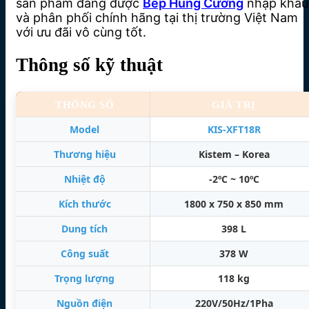
sản phẩm đang được
Bếp Hùng Cường
nhập khẩu
và phân phối chính hãng tại thị trường Việt Nam
với ưu đãi vô cùng tốt.
Thông số kỹ thuật
THÔNG SỐ
GIÁ TRỊ
Model
KIS-XFT18R
Thương hiệu
Kistem – Korea
Nhiệt độ
-2ºC ~ 10ºC
Kích thước
1800 x 750 x 850 mm
Dung tích
398 L
Công suất
378 W
Trọng lượng
118 kg
Nguồn điện
220V/50Hz/1Pha