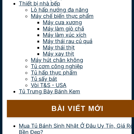
Thiết bị nhà bếp
Lò hấp nướng đa năng
Máy chế biến thực phẩm
Máy cưa xương
Máy làm giò chả
Máy làm xúc xích
Máy thái rau củ quả
Máy thái thịt
Máy xay thịt
Máy hút chân không
Tủ cơm công nghiệp
Tủ hấp thực phẩm
Tủ sấy bát
Vòi T&S - USA
Tủ Trưng Bày Bánh Kem
BÀI VIẾT MỚI
Mua Tủ Bánh Sinh Nhật Ở Đâu Uy Tín, Giá Rẻ
Bền Đẹp?