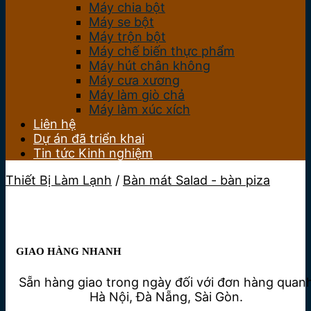
Máy chia bột
Máy se bột
Máy trộn bột
Máy chế biến thực phẩm
Máy hút chân không
Máy cưa xương
Máy làm giò chả
Máy làm xúc xích
Liên hệ
Dự án đã triển khai
Tin tức Kinh nghiệm
Thiết Bị Làm Lạnh
/
Bàn mát Salad - bàn piza
GIAO HÀNG NHANH
Sẵn hàng giao trong ngày đối với đơn hàng quan
Hà Nội, Đà Nẵng, Sài Gòn.