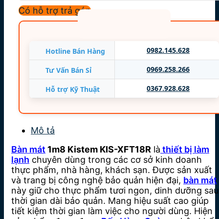
Trọng lượng: 118 Kg
Có hỗ trợ trả góp
Nguồn điện: 220V/50Hz/1Pha
Hàng mới 100%
0982.145.628
Hotline Bán Hàng
0969.258.266
Tư Vấn Bán Sỉ
0367.928.628
Hỗ trợ Kỹ Thuật
Mô tả
Bàn mát
1m8 Kistem KIS-XFT18R
là
thiết bị làm
lạnh
chuyên dùng trong các cơ sở kinh doanh
thực phẩm, nhà hàng, khách sạn. Được sản xuất
và trang bị công nghệ bảo quản hiện đại,
bàn mát
này giữ cho thực phẩm tươi ngon, dinh dưỡng sau
thời gian dài bảo quản. Mang hiệu suất cao giúp
tiết kiệm thời gian làm việc cho người dùng. Hiện