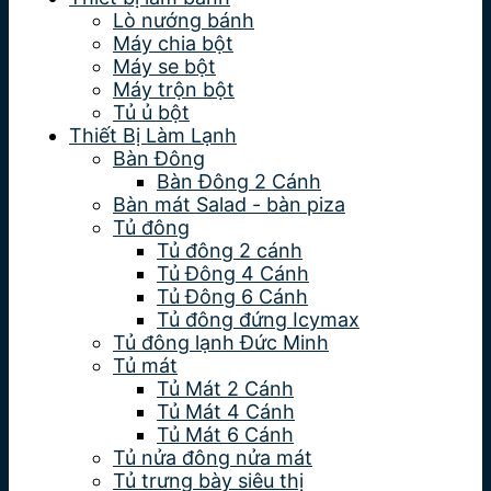
Lò nướng bánh
Máy chia bột
Máy se bột
Máy trộn bột
Tủ ủ bột
Thiết Bị Làm Lạnh
Bàn Đông
Bàn Đông 2 Cánh
Bàn mát Salad - bàn piza
Tủ đông
Tủ đông 2 cánh
Tủ Đông 4 Cánh
Tủ Đông 6 Cánh
Tủ đông đứng Icymax
Tủ đông lạnh Đức Minh
Tủ mát
Tủ Mát 2 Cánh
Tủ Mát 4 Cánh
Tủ Mát 6 Cánh
Tủ nửa đông nửa mát
Tủ trưng bày siêu thị