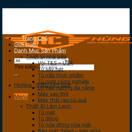
Skip to content
Trang Chủ
Giới thiệu
Danh Mục Sản Phẩm
Thiết bị nhà bếp
Vòi T&S – USA
Tìm kiếm:
Tủ sấy bát
Tủ hấp thực phẩm
Tủ cơm công nghiệp
Hotline : 0982.145.628
Lò hấp nướng đa năng
Máy xay thịt
Menu
Máy thái rau củ quả
Thiết Bị Làm Lạnh
Tủ mát
Tủ đông
Tủ nửa đông nửa mát
Bàn mát Salad – bàn piza