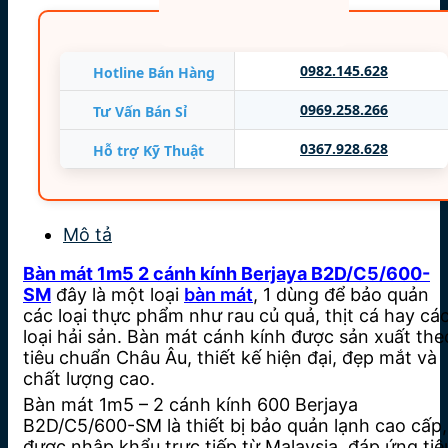
Điện áp: 220V/1P/50Hz
Bảng điều khiển:
Điều khiển điện tử
0982.145.628
Hotline Bán Hàng
Kiểu đèn chiếu sáng:
Có đèn Led chiếu sáng
0969.258.266
Tư Vấn Bán Sỉ
Chất liệu sản phẩm:
thép không gỉ, kính
0367.928.628
Hỗ trợ Kỹ Thuật
Nhập khẩu:
MALAYSIA
Bảo hành
12 tháng
Mô tả
Bàn mát 1m5 2 cánh kính Berjaya B2D/C5/600-
SM
đây là một loại
bàn mát
, 1 dùng để bảo quản
các loại thực phẩm như rau củ quả, thịt cá hay cá
loại hải sản. Bàn mát cánh kính được sản xuất the
tiêu chuẩn Châu Âu, thiết kế hiện đại, đẹp mắt và
chất lượng cao.
Bàn mát 1m5 – 2 cánh kính 600 Berjaya
B2D/C5/600-SM là thiết bị bảo quản lạnh cao cấp,
được nhập khẩu trực tiếp từ Malaysia, đáp ứng tiê