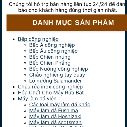
Chúng tôi hỗ trợ bán hàng liên tục 24/24 để đảm
bảo cho khách hàng đúng thời gian nhất.
DANH MỤC SẢN PHẨM
Bếp công nghiệp
Bếp Á công nghiệp
Bếp Âu công nghiệp
Bếp Chiên nhúng
Bếp Chiên Phẳng
Bếp Nướng công nghiệp
Chảo nghiêng tay quay
Lò nướng Salamander
Chậu rửa inox công nghiệp
Hóa Chất Cho Máy Rửa Bát
Máy làm đá viên
Các loại máy làm đá khác
Máy làm đá Fushima
Máy làm đá Hoshizaki
Máy làm đá scotsman