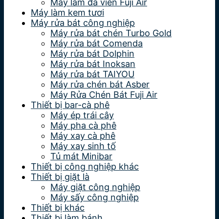
Máy làm đá viên Fuji Air
Máy làm kem tươi
Máy rửa bát công nghiệp
Máy rửa bát chén Turbo Gold
Máy rửa bát Comenda
Máy rửa bát Dolphin
Máy rửa bát Inoksan
Máy rửa bát TAIYOU
Máy rửa chén bát Asber
Máy Rửa Chén Bát Fuji Air
Thiết bị bar-cà phê
Máy ép trái cây
Máy pha cà phê
Máy xay cà phê
Máy xay sinh tố
Tủ mát Minibar
Thiết bị công nghiệp khác
Thiết bị giặt là
Máy giặt công nghiệp
Máy sấy công nghiệp
Thiết bị khác
Thiết bị làm bánh