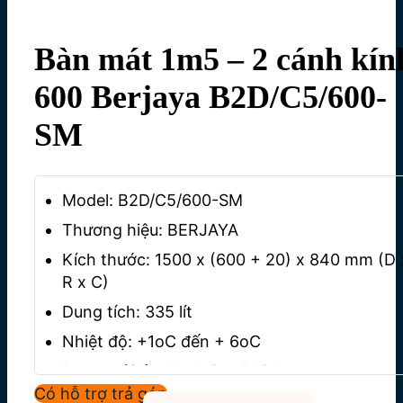
Bàn mát 1m5 – 2 cánh kín
600 Berjaya B2D/C5/600-
SM
Model:
B2D/C5/600-SM
Thương hiệu: BERJAYA
Kích thước:
1500 x (600 + 20) x 840 mm (D 
R x C)
Dung tích:
335 lít
Nhiệt độ: +1oC đến + 6oC
Dung môi làm lạnh Gas R134a
Có hỗ trợ trả góp
Công suất:
570 W – 630 W