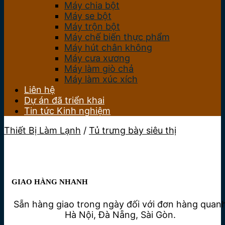
Máy chia bột
Máy se bột
Máy trộn bột
Máy chế biến thực phẩm
Máy hút chân không
Máy cưa xương
Máy làm giò chả
Máy làm xúc xích
Liên hệ
Dự án đã triển khai
Tin tức Kinh nghiệm
Thiết Bị Làm Lạnh
/
Tủ trưng bày siêu thị
GIAO HÀNG NHANH
Sẵn hàng giao trong ngày đối với đơn hàng quan
Hà Nội, Đà Nẵng, Sài Gòn.