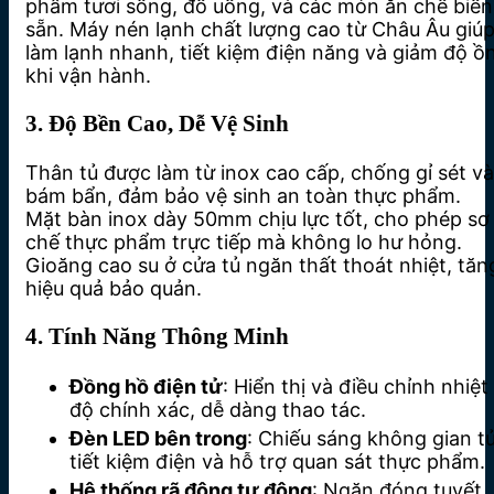
phẩm tươi sống, đồ uống, và các món ăn chế biến
sẵn. Máy nén lạnh chất lượng cao từ Châu Âu giú
làm lạnh nhanh, tiết kiệm điện năng và giảm độ ồ
khi vận hành.
3. Độ Bền Cao, Dễ Vệ Sinh
Thân tủ được làm từ inox cao cấp, chống gỉ sét và
bám bẩn, đảm bảo vệ sinh an toàn thực phẩm.
Mặt bàn inox dày 50mm chịu lực tốt, cho phép sơ
chế thực phẩm trực tiếp mà không lo hư hỏng.
Gioăng cao su ở cửa tủ ngăn thất thoát nhiệt, tăn
hiệu quả bảo quản.
4. Tính Năng Thông Minh
Đồng hồ điện tử
: Hiển thị và điều chỉnh nhiệt
độ chính xác, dễ dàng thao tác.
Đèn LED bên trong
: Chiếu sáng không gian tủ
tiết kiệm điện và hỗ trợ quan sát thực phẩm.
Hệ thống rã đông tự động
: Ngăn đóng tuyết,