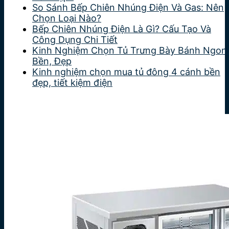
So Sánh Bếp Chiên Nhúng Điện Và Gas: Nên
Chọn Loại Nào?
Bếp Chiên Nhúng Điện Là Gì? Cấu Tạo Và
Công Dụng Chi Tiết
Kinh Nghiệm Chọn Tủ Trưng Bày Bánh Ngon
Bền, Đẹp
Kinh nghiệm chọn mua tủ đông 4 cánh bền
đẹp, tiết kiệm điện