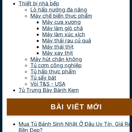
Thiết bị nhà bếp
Lò hấp nướng đa năng
Máy chế biến thực phẩm
Máy cưa xương
Máy làm giò chả
Máy làm xúc xích
Máy thái rau củ quả
Máy thái thịt
Máy xay thịt
Máy hút chân không
Tủ cơm công nghiệp
Tủ hấp thực phẩm
Tủ sấy bát
Vòi T&S - USA
Tủ Trưng Bày Bánh Kem
BÀI VIẾT MỚI
Mua Tủ Bánh Sinh Nhật Ở Đâu Uy Tín, Giá Rẻ
Bền Đẹp?