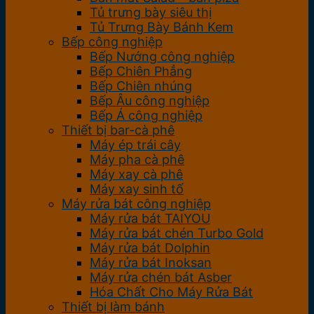
Tủ trưng bày siêu thị
Tủ Trưng Bày Bánh Kem
Bếp công nghiệp
Bếp Nướng công nghiệp
Bếp Chiên Phẳng
Bếp Chiên nhúng
Bếp Âu công nghiệp
Bếp Á công nghiệp
Thiết bị bar-cà phê
Máy ép trái cây
Máy pha cà phê
Máy xay cà phê
Máy xay sinh tố
Máy rửa bát công nghiệp
Máy rửa bát TAIYOU
Máy rửa bát chén Turbo Gold
Máy rửa bát Dolphin
Máy rửa bát Inoksan
Máy rửa chén bát Asber
Hóa Chất Cho Máy Rửa Bát
Thiết bị làm bánh