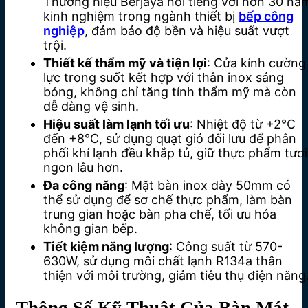
Thương hiệu Berjaya nổi tiếng với hơn 30 nă
kinh nghiệm trong ngành thiết bị
bếp công
nghiệp
, đảm bảo độ bền và hiệu suất vượt
trội.
Thiết kế thẩm mỹ và tiện lợi
: Cửa kính cường
lực trong suốt kết hợp với thân inox sáng
bóng, không chỉ tăng tính thẩm mỹ mà còn
dễ dàng vệ sinh.
Hiệu suất làm lạnh tối ưu
: Nhiệt độ từ +2°C
đến +8°C, sử dụng quạt gió đối lưu để phân
phối khí lạnh đều khắp tủ, giữ thực phẩm tươi
ngon lâu hơn.
Đa công năng
: Mặt bàn inox dày 50mm có
thể sử dụng để sơ chế thực phẩm, làm bàn
trung gian hoặc bàn pha chế, tối ưu hóa
không gian bếp.
Tiết kiệm năng lượng
: Công suất từ 570-
630W, sử dụng môi chất lạnh R134a thân
thiện với môi trường, giảm tiêu thụ điện năng
Thông Số Kỹ Thuật Của Bàn Mát