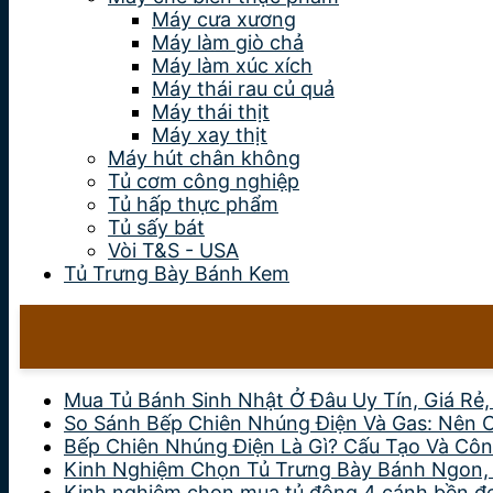
Máy cưa xương
Máy làm giò chả
Máy làm xúc xích
Máy thái rau củ quả
Máy thái thịt
Máy xay thịt
Máy hút chân không
Tủ cơm công nghiệp
Tủ hấp thực phẩm
Tủ sấy bát
Vòi T&S - USA
Tủ Trưng Bày Bánh Kem
Mua Tủ Bánh Sinh Nhật Ở Đâu Uy Tín, Giá Rẻ
So Sánh Bếp Chiên Nhúng Điện Và Gas: Nên 
Bếp Chiên Nhúng Điện Là Gì? Cấu Tạo Và Côn
Kinh Nghiệm Chọn Tủ Trưng Bày Bánh Ngon,
Kinh nghiệm chọn mua tủ đông 4 cánh bền đẹp