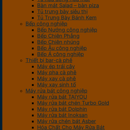
Bàn mát Salad – bàn piza
Tủ trưng bày siêu thị
Tủ Trưng Bày Bánh Kem
Bếp công nghiệp
Bếp Nướng công nghiệp
Bếp Chiên Phẳng
Bếp Chiên nhúng
Bếp Âu công nghiệp
Bếp Á công nghiệp
Thiết bị bar-cà phê
Máy ép trái cây
Máy pha cà phê
Máy xay cà phê
Máy xay sinh tố
Máy rửa bát công nghiệp
Máy rửa bát TAIYOU
Máy rửa bát chén Turbo Gold
Máy rửa bát Dolphin
Máy rửa bát Inoksan
Máy rửa chén bát Asber
Hóa Chất Cho Máy Rửa Bát