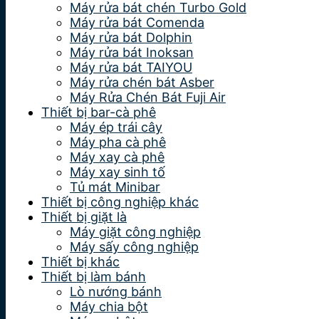
Máy rửa bát chén Turbo Gold
Máy rửa bát Comenda
Máy rửa bát Dolphin
Máy rửa bát Inoksan
Máy rửa bát TAIYOU
Máy rửa chén bát Asber
Máy Rửa Chén Bát Fuji Air
Thiết bị bar-cà phê
Máy ép trái cây
Máy pha cà phê
Máy xay cà phê
Máy xay sinh tố
Tủ mát Minibar
Thiết bị công nghiệp khác
Thiết bị giặt là
Máy giặt công nghiệp
Máy sấy công nghiệp
Thiết bị khác
Thiết bị làm bánh
Lò nướng bánh
Máy chia bột