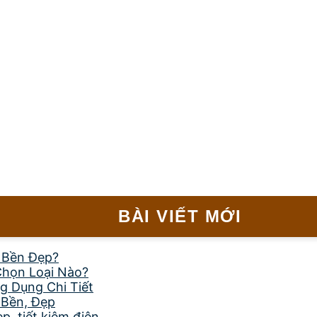
BÀI VIẾT MỚI
, Bền Đẹp?
Chọn Loại Nào?
g Dụng Chi Tiết
 Bền, Đẹp
, tiết kiệm điện