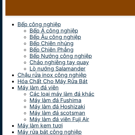
Bếp công nghiệp
Bếp Á công nghiệp
Bếp Âu công nghiệp
Bếp Chiên nhúng
Bếp Chiên Phẳng
Bếp Nướng công nghiệp
Chảo nghiêng tay quay
Lò nướng Salamander
Chậu rửa inox công nghiệp
Hóa Chất Cho Máy Rửa Bát
Máy làm đá viên
Các loại máy làm đá khác
Máy làm đá Fushima
Máy làm đá Hoshizaki
Máy làm đá scotsman
Máy làm đá viên Fuji Air
Máy làm kem tươi
Máy rửa bát công nghiệp