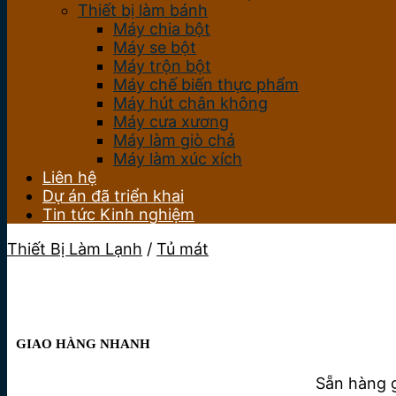
Thiết bị làm bánh
Máy chia bột
Máy se bột
Máy trộn bột
Máy chế biến thực phẩm
Máy hút chân không
Máy cưa xương
Máy làm giò chả
Máy làm xúc xích
Liên hệ
Dự án đã triển khai
Tin tức Kinh nghiệm
Thiết Bị Làm Lạnh
/
Tủ mát
GIAO HÀNG NHANH
Sẵn hàng g