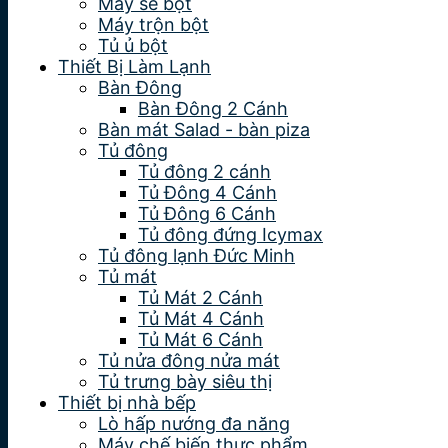
Máy se bột
Máy trộn bột
Tủ ủ bột
Thiết Bị Làm Lạnh
Bàn Đông
Bàn Đông 2 Cánh
Bàn mát Salad - bàn piza
Tủ đông
Tủ đông 2 cánh
Tủ Đông 4 Cánh
Tủ Đông 6 Cánh
Tủ đông đứng Icymax
Tủ đông lạnh Đức Minh
Tủ mát
Tủ Mát 2 Cánh
Tủ Mát 4 Cánh
Tủ Mát 6 Cánh
Tủ nửa đông nửa mát
Tủ trưng bày siêu thị
Thiết bị nhà bếp
Lò hấp nướng đa năng
Máy chế biến thực phẩm