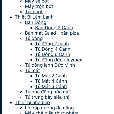
Máy se bột
Máy trộn bột
Tủ ủ bột
Thiết Bị Làm Lạnh
Bàn Đông
Bàn Đông 2 Cánh
Bàn mát Salad - bàn piza
Tủ đông
Tủ đông 2 cánh
Tủ Đông 4 Cánh
Tủ Đông 6 Cánh
Tủ đông đứng Icymax
Tủ đông lạnh Đức Minh
Tủ mát
Tủ Mát 2 Cánh
Tủ Mát 4 Cánh
Tủ Mát 6 Cánh
Tủ nửa đông nửa mát
Tủ trưng bày siêu thị
Thiết bị nhà bếp
Lò hấp nướng đa năng
Máy chế biến thực phẩm