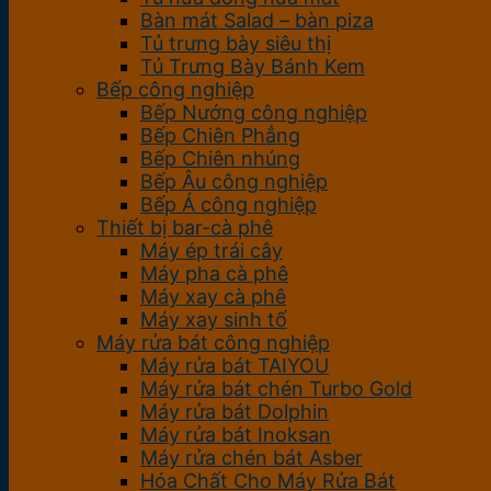
Bàn mát Salad – bàn piza
Tủ trưng bày siêu thị
Tủ Trưng Bày Bánh Kem
Bếp công nghiệp
Bếp Nướng công nghiệp
Bếp Chiên Phẳng
Bếp Chiên nhúng
Bếp Âu công nghiệp
Bếp Á công nghiệp
Thiết bị bar-cà phê
Máy ép trái cây
Máy pha cà phê
Máy xay cà phê
Máy xay sinh tố
Máy rửa bát công nghiệp
Máy rửa bát TAIYOU
Máy rửa bát chén Turbo Gold
Máy rửa bát Dolphin
Máy rửa bát Inoksan
Máy rửa chén bát Asber
Hóa Chất Cho Máy Rửa Bát