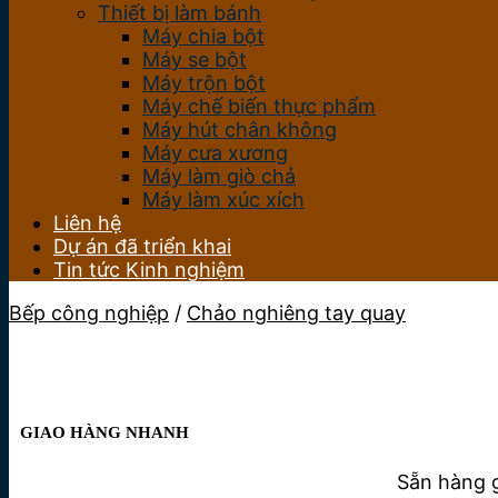
Thiết bị làm bánh
Máy chia bột
Máy se bột
Máy trộn bột
Máy chế biến thực phẩm
Máy hút chân không
Máy cưa xương
Máy làm giò chả
Máy làm xúc xích
Liên hệ
Dự án đã triển khai
Tin tức Kinh nghiệm
Bếp công nghiệp
/
Chảo nghiêng tay quay
GIAO HÀNG NHANH
Sẵn hàng g