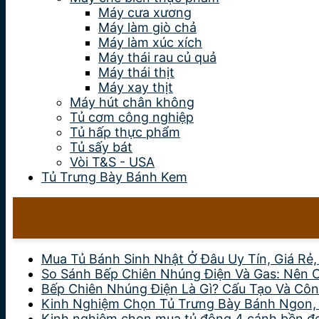
Máy cưa xương
Máy làm giò chả
Máy làm xúc xích
Máy thái rau củ quả
Máy thái thịt
Máy xay thịt
Máy hút chân không
Tủ cơm công nghiệp
Tủ hấp thực phẩm
Tủ sấy bát
Vòi T&S - USA
Tủ Trưng Bày Bánh Kem
Mua Tủ Bánh Sinh Nhật Ở Đâu Uy Tín, Giá Rẻ
So Sánh Bếp Chiên Nhúng Điện Và Gas: Nên 
Bếp Chiên Nhúng Điện Là Gì? Cấu Tạo Và Côn
Kinh Nghiệm Chọn Tủ Trưng Bày Bánh Ngon,
Kinh nghiệm chọn mua tủ đông 4 cánh bền đẹp