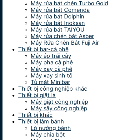
Máy rửa bát chén Turbo Gold
Máy rửa bát Comenda
Máy rửa bát Dolphin
Máy rửa bát Inoksan
Máy rửa bát TAIYOU
Máy rửa chén bát Asber
Máy Rửa Chén Bát Fuji Air
Thiết bị bar-cà phê
Máy ép trái cây
Máy pha cà phê
Máy xay cà phê
Máy xay sinh tố
Tủ mát Minibar
Thiết bị công nghiệp khác
Thiết bị giặt là
Máy giặt công nghiệp
Máy sấy công nghiệp
Thiết bị khác
Thiết bị làm bánh
Lò nướng bánh
Máy chia bột