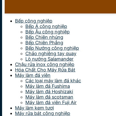
Bếp công nghiệp
Bếp Á công nghiệp
Bếp Âu công nghiệp
Bếp Chiên nhúng
Bếp Chiên Phẳng
Bếp Nướng công nghiệp
Chảo nghiêng tay quay
Lò nướng Salamander
Chậu rửa inox công nghiệp
Hóa Chất Cho Máy Rửa Bát
Máy làm đá viên
Các loại máy làm đá khác
Máy làm đá Fushima
Máy làm đá Hoshizaki
Máy làm đá scotsman
Máy làm đá viên Fuji Air
Máy làm kem tươi
Máy rửa bát công nghiệp