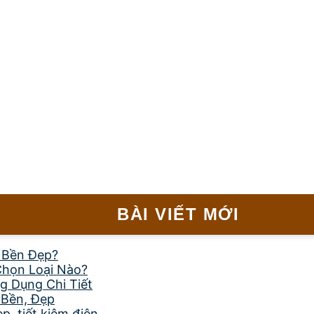
BÀI VIẾT MỚI
, Bền Đẹp?
Chọn Loại Nào?
g Dụng Chi Tiết
 Bền, Đẹp
, tiết kiệm điện