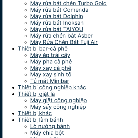
Máy rửa bát chén Turbo Gold
Máy rửa bát Comenda
Máy rửa bát Dolphin
Máy rửa bát Inoksan
Máy rửa bát TAIYOU
Máy rửa chén bát Asber
Máy Rửa Chén Bát Fuji Air
Thiết bị bar-cà phê
Máy ép trái cây
Máy pha cà phê
Máy xay cà phê
Máy xay sinh tố
Tủ mát Minibar
Thiết bị công nghiệp khác
Thiết bị giặt là
Máy giặt công nghiệp
Máy sấy công nghiệp
Thiết bị khác
Thiết bị làm bánh
Lò nướng bánh
Máy chia bột