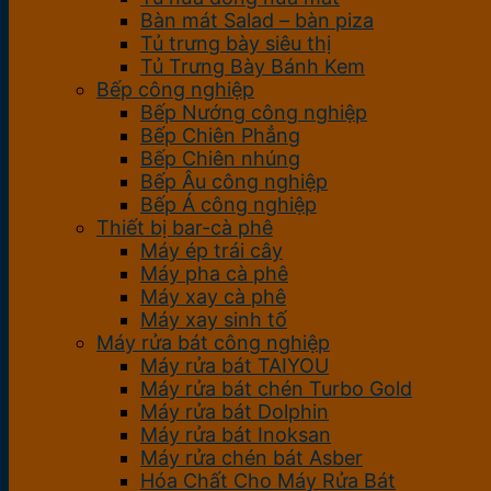
Bàn mát Salad – bàn piza
Tủ trưng bày siêu thị
Tủ Trưng Bày Bánh Kem
Bếp công nghiệp
Bếp Nướng công nghiệp
Bếp Chiên Phẳng
Bếp Chiên nhúng
Bếp Âu công nghiệp
Bếp Á công nghiệp
Thiết bị bar-cà phê
Máy ép trái cây
Máy pha cà phê
Máy xay cà phê
Máy xay sinh tố
Máy rửa bát công nghiệp
Máy rửa bát TAIYOU
Máy rửa bát chén Turbo Gold
Máy rửa bát Dolphin
Máy rửa bát Inoksan
Máy rửa chén bát Asber
Hóa Chất Cho Máy Rửa Bát