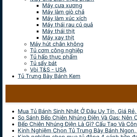
Máy cưa xương
Máy làm giò chả
Máy làm xúc xích
Máy thái rau củ quả
Máy thái thịt
Máy xay thịt
Máy hút chân không
Tủ cơm công nghiệp
Tủ hấp thực phẩm
Tủ sấy bát
Vòi T&S - USA
Tủ Trưng Bày Bánh Kem
Mua Tủ Bánh Sinh Nhật Ở Đâu Uy Tín, Giá Rẻ
So Sánh Bếp Chiên Nhúng Điện Và Gas: Nên 
Bếp Chiên Nhúng Điện Là Gì? Cấu Tạo Và Côn
Kinh Nghiệm Chọn Tủ Trưng Bày Bánh Ngon,
Kinh nghiệm chọn mua tủ đông 4 cánh bền đẹp