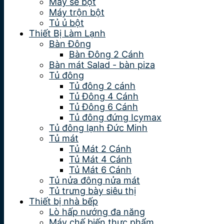
Máy se bột
Máy trộn bột
Tủ ủ bột
Thiết Bị Làm Lạnh
Bàn Đông
Bàn Đông 2 Cánh
Bàn mát Salad - bàn piza
Tủ đông
Tủ đông 2 cánh
Tủ Đông 4 Cánh
Tủ Đông 6 Cánh
Tủ đông đứng Icymax
Tủ đông lạnh Đức Minh
Tủ mát
Tủ Mát 2 Cánh
Tủ Mát 4 Cánh
Tủ Mát 6 Cánh
Tủ nửa đông nửa mát
Tủ trưng bày siêu thị
Thiết bị nhà bếp
Lò hấp nướng đa năng
Máy chế biến thực phẩm