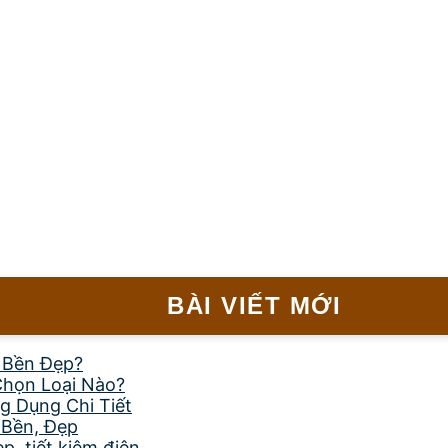
BÀI VIẾT MỚI
, Bền Đẹp?
Chọn Loại Nào?
g Dụng Chi Tiết
 Bền, Đẹp
, tiết kiệm điện