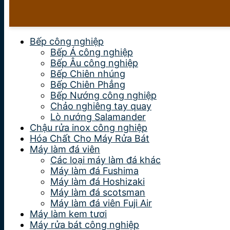
Bếp công nghiệp
Bếp Á công nghiệp
Bếp Âu công nghiệp
Bếp Chiên nhúng
Bếp Chiên Phẳng
Bếp Nướng công nghiệp
Chảo nghiêng tay quay
Lò nướng Salamander
Chậu rửa inox công nghiệp
Hóa Chất Cho Máy Rửa Bát
Máy làm đá viên
Các loại máy làm đá khác
Máy làm đá Fushima
Máy làm đá Hoshizaki
Máy làm đá scotsman
Máy làm đá viên Fuji Air
Máy làm kem tươi
Máy rửa bát công nghiệp