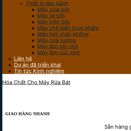
Thiết bị làm bánh
Máy chia bột
Máy se bột
Máy trộn bột
Máy chế biến thực phẩm
Máy hút chân không
Máy cưa xương
Máy làm giò chả
Máy làm xúc xích
Liên hệ
Dự án đã triển khai
Tin tức Kinh nghiệm
Hóa Chất Cho Máy Rửa Bát
GIAO HÀNG NHANH
Sẵn hàng g