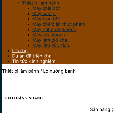
Thiết bị làm bánh
Máy chia bột
Máy se bột
Máy trộn bột
Máy chế biến thực phẩm
Máy hút chân không
Máy cưa xương
Máy làm giò chả
Máy làm xúc xích
Liên hệ
Dự án đã triển khai
Tin tức Kinh nghiệm
Thiết bị làm bánh
/
Lò nướng bánh
GIAO HÀNG NHANH
Sẵn hàng g