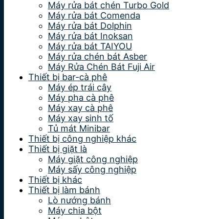
Máy rửa bát chén Turbo Gold
Máy rửa bát Comenda
Máy rửa bát Dolphin
Máy rửa bát Inoksan
Máy rửa bát TAIYOU
Máy rửa chén bát Asber
Máy Rửa Chén Bát Fuji Air
Thiết bị bar-cà phê
Máy ép trái cây
Máy pha cà phê
Máy xay cà phê
Máy xay sinh tố
Tủ mát Minibar
Thiết bị công nghiệp khác
Thiết bị giặt là
Máy giặt công nghiệp
Máy sấy công nghiệp
Thiết bị khác
Thiết bị làm bánh
Lò nướng bánh
Máy chia bột