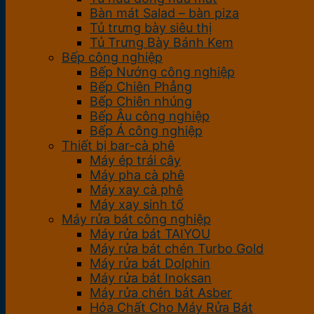
Bàn mát Salad – bàn piza
Tủ trưng bày siêu thị
Tủ Trưng Bày Bánh Kem
Bếp công nghiệp
Bếp Nướng công nghiệp
Bếp Chiên Phẳng
Bếp Chiên nhúng
Bếp Âu công nghiệp
Bếp Á công nghiệp
Thiết bị bar-cà phê
Máy ép trái cây
Máy pha cà phê
Máy xay cà phê
Máy xay sinh tố
Máy rửa bát công nghiệp
Máy rửa bát TAIYOU
Máy rửa bát chén Turbo Gold
Máy rửa bát Dolphin
Máy rửa bát Inoksan
Máy rửa chén bát Asber
Hóa Chất Cho Máy Rửa Bát