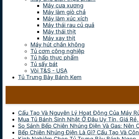
Máy cưa xương
Máy làm giò chả
Máy làm xúc xích
Máy thái rau củ quả
Máy thái thịt
Máy xay thịt
Máy hút chân không
Tủ cơm công nghiệp
Tủ hấp thực phẩm
Tủ sấy bát
Vòi T&S - USA
Tủ Trưng Bày Bánh Kem
Cấu Tạo Và Nguyên Lý Hoạt Động Của Máy R
Mua Tủ Bánh Sinh Nhật Ở Đâu Uy Tín, Giá Rẻ
So Sánh Bếp Chiên Nhúng Điện Và Gas: Nên 
Bếp Chiên Nhúng Điện Là Gì? Cấu Tạo Và Côn
Kinh Nghiệm Chọn Tủ Trưng Bày Bánh Ngon,