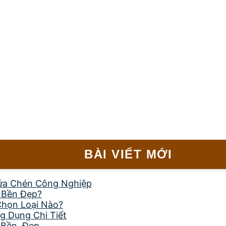
BÀI VIẾT MỚI
ửa Chén Công Nghiệp
, Bền Đẹp?
Chọn Loại Nào?
g Dụng Chi Tiết
 Bền, Đẹp