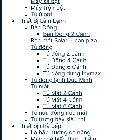
Máy se bột
Máy trộn bột
Tủ ủ bột
Thiết Bị Làm Lạnh
Bàn Đông
Bàn Đông 2 Cánh
Bàn mát Salad - bàn piza
Tủ đông
Tủ đông 2 cánh
Tủ Đông 4 Cánh
Tủ Đông 6 Cánh
Tủ đông đứng Icymax
Tủ đông lạnh Đức Minh
Tủ mát
Tủ Mát 2 Cánh
Tủ Mát 4 Cánh
Tủ Mát 6 Cánh
Tủ nửa đông nửa mát
Tủ trưng bày siêu thị
Thiết bị nhà bếp
Lò hấp nướng đa năng
Máy chế biến thực phẩm