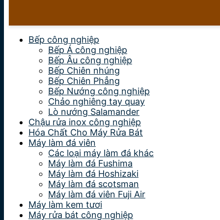
Bếp công nghiệp
Bếp Á công nghiệp
Bếp Âu công nghiệp
Bếp Chiên nhúng
Bếp Chiên Phẳng
Bếp Nướng công nghiệp
Chảo nghiêng tay quay
Lò nướng Salamander
Chậu rửa inox công nghiệp
Hóa Chất Cho Máy Rửa Bát
Máy làm đá viên
Các loại máy làm đá khác
Máy làm đá Fushima
Máy làm đá Hoshizaki
Máy làm đá scotsman
Máy làm đá viên Fuji Air
Máy làm kem tươi
Máy rửa bát công nghiệp