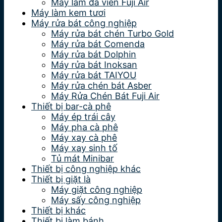
Máy làm đá viên Fuji Air
Máy làm kem tươi
Máy rửa bát công nghiệp
Máy rửa bát chén Turbo Gold
Máy rửa bát Comenda
Máy rửa bát Dolphin
Máy rửa bát Inoksan
Máy rửa bát TAIYOU
Máy rửa chén bát Asber
Máy Rửa Chén Bát Fuji Air
Thiết bị bar-cà phê
Máy ép trái cây
Máy pha cà phê
Máy xay cà phê
Máy xay sinh tố
Tủ mát Minibar
Thiết bị công nghiệp khác
Thiết bị giặt là
Máy giặt công nghiệp
Máy sấy công nghiệp
Thiết bị khác
Thiết bị làm bánh