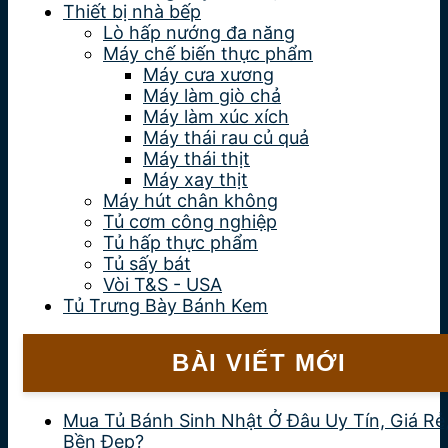
Thiết bị nhà bếp
Lò hấp nướng đa năng
Máy chế biến thực phẩm
Máy cưa xương
Máy làm giò chả
Máy làm xúc xích
Máy thái rau củ quả
Máy thái thịt
Máy xay thịt
Máy hút chân không
Tủ cơm công nghiệp
Tủ hấp thực phẩm
Tủ sấy bát
Vòi T&S - USA
Tủ Trưng Bày Bánh Kem
BÀI VIẾT MỚI
Mua Tủ Bánh Sinh Nhật Ở Đâu Uy Tín, Giá Rẻ
Bền Đẹp?