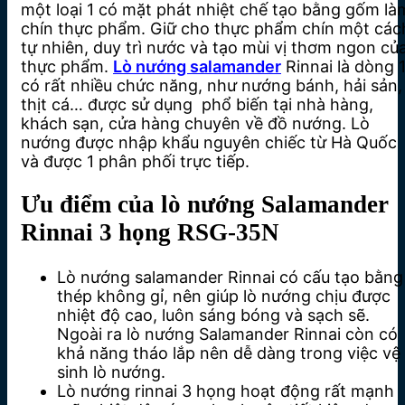
một loại 1 có mặt phát nhiệt chế tạo bằng gốm là
chín thực phẩm. Giữ cho thực phẩm chín một các
tự nhiên, duy trì nước và tạo mùi vị thơm ngon củ
thực phẩm.
Lò nướng salamander
Rinnai là dòng 
có rất nhiều chức năng, như nướng bánh, hải sản,
thịt cá… được sử dụng phổ biến tại nhà hàng,
khách sạn, cửa hàng chuyên về đồ nướng. Lò
nướng được nhập khẩu nguyên chiếc từ Hà Quốc
và được 1 phân phối trực tiếp.
Ưu điểm của lò nướng Salamander
Rinnai 3 họng RSG-35N
Lò nướng salamander Rinnai có cấu tạo bằng
thép không gỉ, nên giúp lò nướng chịu được
nhiệt độ cao, luôn sáng bóng và sạch sẽ.
Ngoài ra lò nướng Salamander Rinnai còn có
khả năng tháo lắp nên dễ dàng trong việc vệ
sinh lò nướng.
Lò nướng rinnai 3 họng hoạt động rất mạnh