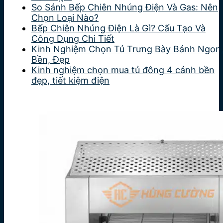
So Sánh Bếp Chiên Nhúng Điện Và Gas: Nên
Chọn Loại Nào?
Bếp Chiên Nhúng Điện Là Gì? Cấu Tạo Và
Công Dụng Chi Tiết
Kinh Nghiệm Chọn Tủ Trưng Bày Bánh Ngon
Bền, Đẹp
Kinh nghiệm chọn mua tủ đông 4 cánh bền
đẹp, tiết kiệm điện