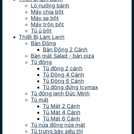
Lò nướng bánh
Máy chia bột
Máy se bột
Máy trộn bột
Tủ ủ bột
Thiết Bị Làm Lạnh
Bàn Đông
Bàn Đông 2 Cánh
Bàn mát Salad - bàn piza
Tủ đông
Tủ đông 2 cánh
Tủ Đông 4 Cánh
Tủ Đông 6 Cánh
Tủ đông đứng Icymax
Tủ đông lạnh Đức Minh
Tủ mát
Tủ Mát 2 Cánh
Tủ Mát 4 Cánh
Tủ Mát 6 Cánh
Tủ nửa đông nửa mát
Tủ trưng bày siêu thị