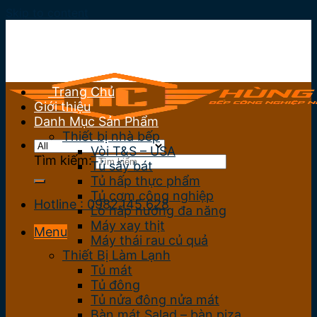
Skip to content
Trang Chủ
Giới thiệu
Danh Mục Sản Phẩm
Thiết bị nhà bếp
Vòi T&S – USA
Tìm kiếm:
Tủ sấy bát
Tủ hấp thực phẩm
Tủ cơm công nghiệp
Hotline : 0982.145.628
Lò hấp nướng đa năng
Máy xay thịt
Menu
Máy thái rau củ quả
Thiết Bị Làm Lạnh
Tủ mát
Tủ đông
Tủ nửa đông nửa mát
Bàn mát Salad – bàn piza