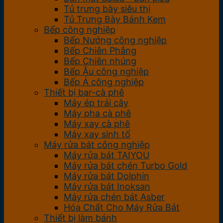
Tủ trưng bày siêu thị
Tủ Trưng Bày Bánh Kem
Bếp công nghiệp
Bếp Nướng công nghiệp
Bếp Chiên Phẳng
Bếp Chiên nhúng
Bếp Âu công nghiệp
Bếp Á công nghiệp
Thiết bị bar-cà phê
Máy ép trái cây
Máy pha cà phê
Máy xay cà phê
Máy xay sinh tố
Máy rửa bát công nghiệp
Máy rửa bát TAIYOU
Máy rửa bát chén Turbo Gold
Máy rửa bát Dolphin
Máy rửa bát Inoksan
Máy rửa chén bát Asber
Hóa Chất Cho Máy Rửa Bát
Thiết bị làm bánh