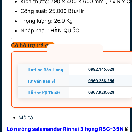
Kích thước: 790 x 400 x 600 mm (D x R x C
Công suất: 25.000 Btu/Hr
Trọng lượng: 26.9 Kg
Nhập khẩu: HÀN QUỐC
Bảo hành: 12 Tháng
Có hỗ trợ trả góp
0982.145.628
Hotline Bán Hàng
0969.258.266
Tư Vấn Bán Sỉ
0367.928.628
Hỗ trợ Kỹ Thuật
Mô tả
Lò nướng salamander Rinnai 3 họng RSG-35N
là