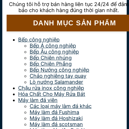
Chúng tôi hỗ trợ bán hàng liên tục 24/24 để đảm
bảo cho khách hàng đúng thời gian nhất.
DANH MỤC SẢN PHẨM
Bếp công nghiệp
Bếp Á công nghiệp
Bếp Âu công nghiệp
Bếp Chiên nhúng
Bếp Chiên Phẳng
Bếp Nướng công nghiệp
Chảo nghiêng tay quay
Lò nướng Salamander
Chậu rửa inox công nghiệp
Hóa Chất Cho Máy Rửa Bát
Máy làm đá viên
Các loại máy làm đá khác
Máy làm đá Fushima
Máy làm đá Hoshizaki
Máy làm đá scotsman