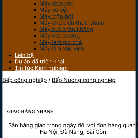
Máy chia bột
Máy se bột
Máy trộn bột
Máy chế biến thực phẩm
Máy hút chân không
Máy cưa xương
Máy làm giò chả
Máy làm xúc xích
Liên hệ
Dự án đã triển khai
Tin tức Kinh nghiệm
Bếp công nghiệp
/
Bếp Nướng công nghiệp
GIAO HÀNG NHANH
Sẵn hàng giao trong ngày đối với đơn hàng quan
Hà Nội, Đà Nẵng, Sài Gòn.