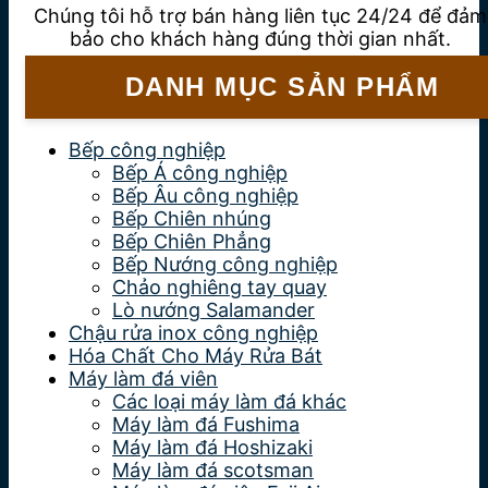
Chúng tôi hỗ trợ bán hàng liên tục 24/24 để đảm
bảo cho khách hàng đúng thời gian nhất.
DANH MỤC SẢN PHẨM
Bếp công nghiệp
Bếp Á công nghiệp
Bếp Âu công nghiệp
Bếp Chiên nhúng
Bếp Chiên Phẳng
Bếp Nướng công nghiệp
Chảo nghiêng tay quay
Lò nướng Salamander
Chậu rửa inox công nghiệp
Hóa Chất Cho Máy Rửa Bát
Máy làm đá viên
Các loại máy làm đá khác
Máy làm đá Fushima
Máy làm đá Hoshizaki
Máy làm đá scotsman