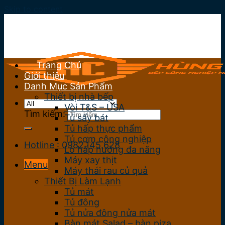
Skip to content
Trang Chủ
Giới thiệu
Danh Mục Sản Phẩm
Thiết bị nhà bếp
Vòi T&S – USA
Tìm kiếm:
Tủ sấy bát
Tủ hấp thực phẩm
Tủ cơm công nghiệp
Hotline : 0982.145.628
Lò hấp nướng đa năng
Máy xay thịt
Menu
Máy thái rau củ quả
Thiết Bị Làm Lạnh
Tủ mát
Tủ đông
Tủ nửa đông nửa mát
Bàn mát Salad – bàn piza