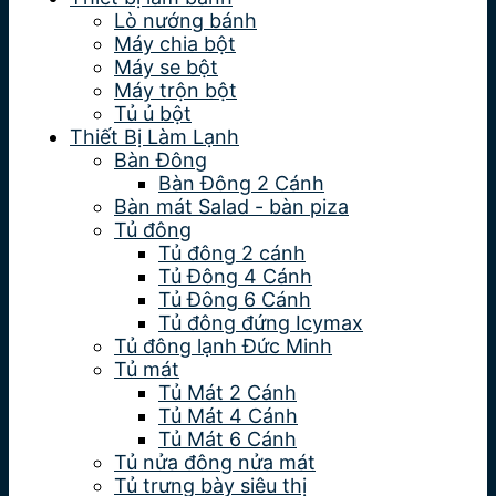
Lò nướng bánh
Máy chia bột
Máy se bột
Máy trộn bột
Tủ ủ bột
Thiết Bị Làm Lạnh
Bàn Đông
Bàn Đông 2 Cánh
Bàn mát Salad - bàn piza
Tủ đông
Tủ đông 2 cánh
Tủ Đông 4 Cánh
Tủ Đông 6 Cánh
Tủ đông đứng Icymax
Tủ đông lạnh Đức Minh
Tủ mát
Tủ Mát 2 Cánh
Tủ Mát 4 Cánh
Tủ Mát 6 Cánh
Tủ nửa đông nửa mát
Tủ trưng bày siêu thị