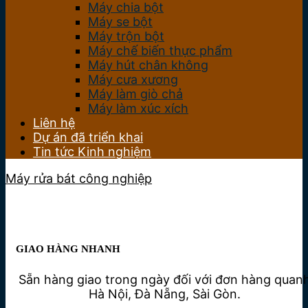
Máy chia bột
Máy se bột
Máy trộn bột
Máy chế biến thực phẩm
Máy hút chân không
Máy cưa xương
Máy làm giò chả
Máy làm xúc xích
Liên hệ
Dự án đã triển khai
Tin tức Kinh nghiệm
Máy rửa bát công nghiệp
GIAO HÀNG NHANH
Sẵn hàng giao trong ngày đối với đơn hàng quan
Hà Nội, Đà Nẵng, Sài Gòn.