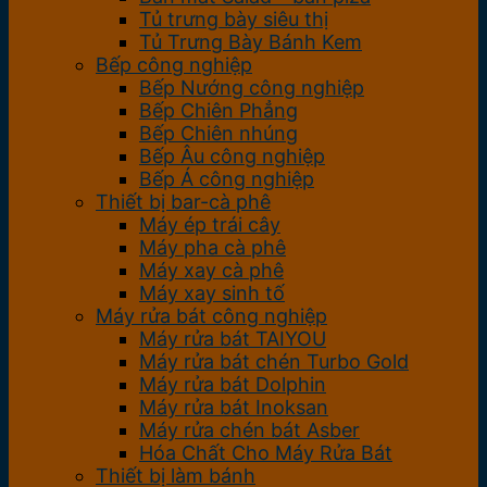
Tủ trưng bày siêu thị
Tủ Trưng Bày Bánh Kem
Bếp công nghiệp
Bếp Nướng công nghiệp
Bếp Chiên Phẳng
Bếp Chiên nhúng
Bếp Âu công nghiệp
Bếp Á công nghiệp
Thiết bị bar-cà phê
Máy ép trái cây
Máy pha cà phê
Máy xay cà phê
Máy xay sinh tố
Máy rửa bát công nghiệp
Máy rửa bát TAIYOU
Máy rửa bát chén Turbo Gold
Máy rửa bát Dolphin
Máy rửa bát Inoksan
Máy rửa chén bát Asber
Hóa Chất Cho Máy Rửa Bát
Thiết bị làm bánh