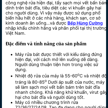
công nghệ rửa hiện đại, tẩy sạch mọi vết bẩn bám
dính trên bát đĩa, tiêu diệt các vi khuẩn gây hại
cho người dùng. Vì vậy máy được sử dụng phổ
biến hầu hết ở các nhà hàng, khách sạn, cơ sở
kinh doanh ăn uống…và được
Bếp Hùng Cường
nhập khẩu chính hãng và phân phối tại thị trường
Việt Nam.
Đặc điểm và tính năng của sản phẩm
Máy rửa bát được thiết với kiểu dáng đứng
hiện đại, với cách mở lên xuống dễ dàng.
Người dùng thuận tiện hơn trong việc sử
dụng.
o
Nhiệt độ rửa của máy là 55-60
C và nhiệt độ
o
tráng là 80-85
Dưới áp suất của nước, máy
sẽ làm sạch mọi vết bẩn bám trên bát đĩa
nhanh chóng. Khả năng khử khuẩn, virut gây
hại cho bát đĩa và người dùng tốt.
Máy có nhiều chương trình rửa
72/36/27/24/18. Tạo đa dạng cho người dùng