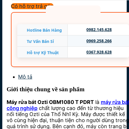
Công suất rửa: 1152 chiếc/giờ
Có hỗ trợ trả góp
Chương trình rửa: 72/36/27/24/18
Công suất điện tiêu thụ tối đa: 9.66 kW
Áp lực nước/nhiệt độ: 2-4 Bar (50oC)
0982.145.628
Hotline Bán Hàng
Nhiệt độ rửa: 55oC ~ 60oC
0969.258.266
Tư Vấn Bán Sỉ
Nhiệt độ tráng: 80oC ~ 85oC
0367.928.628
Hỗ trợ Kỹ Thuật
Trọng lượng: 120 kg
Nhập khẩu: Thổ Nhĩ Kỳ
Mô tả
Bảo hành: 12 tháng
Giới thiệu chung về sản phẩm
Máy rửa bát Ozti OBM1080 T PDRT
là
máy rửa bá
công nghiệp
chất lượng cao đến từ thương hiệu
nổi tiếng Ozti của Thổ Nhĩ Kỳ. Máy được thiết kế
vô cùng hiện đại, thuận tiện cho người dùng trong
quá trình sử dụng. Bên cạnh đó, máy còn trang bị