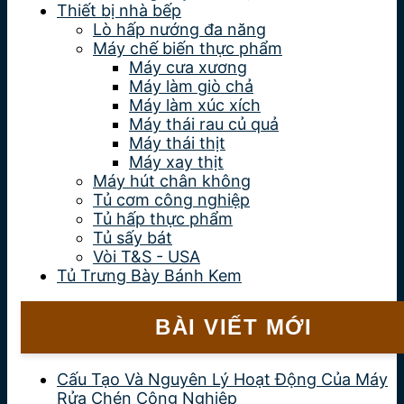
Thiết bị nhà bếp
Lò hấp nướng đa năng
Máy chế biến thực phẩm
Máy cưa xương
Máy làm giò chả
Máy làm xúc xích
Máy thái rau củ quả
Máy thái thịt
Máy xay thịt
Máy hút chân không
Tủ cơm công nghiệp
Tủ hấp thực phẩm
Tủ sấy bát
Vòi T&S - USA
Tủ Trưng Bày Bánh Kem
BÀI VIẾT MỚI
Cấu Tạo Và Nguyên Lý Hoạt Động Của Máy
Rửa Chén Công Nghiệp