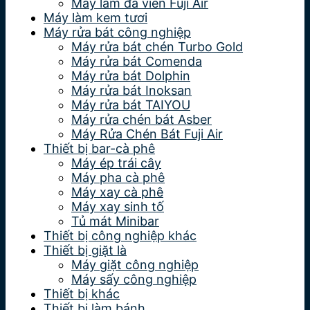
Máy làm đá viên Fuji Air
Máy làm kem tươi
Máy rửa bát công nghiệp
Máy rửa bát chén Turbo Gold
Máy rửa bát Comenda
Máy rửa bát Dolphin
Máy rửa bát Inoksan
Máy rửa bát TAIYOU
Máy rửa chén bát Asber
Máy Rửa Chén Bát Fuji Air
Thiết bị bar-cà phê
Máy ép trái cây
Máy pha cà phê
Máy xay cà phê
Máy xay sinh tố
Tủ mát Minibar
Thiết bị công nghiệp khác
Thiết bị giặt là
Máy giặt công nghiệp
Máy sấy công nghiệp
Thiết bị khác
Thiết bị làm bánh