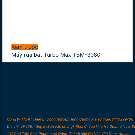
Xem trước
Máy rửa bát Turbo Max TBM-3080
Công ty TNHH Thiết Bị Công Nghiệp Hùng Cường Mã số thuế: 0110299706
Địa chỉ: VP905, Tầng 9 (Sàn văn phòng), Khối C, Tòa Nhà Hồ Gươm Plaza, S
102 Phố Trần Phú, Phường Hà Đông, Thành phố Hà Nội, Việt Nam. Hotline: