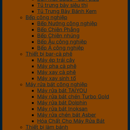
Tủ trưng bày siêu thị
Tủ Trưng Bày Bánh Kem
Bếp công nghiệp
Bếp Nướng công nghiệp
Bếp Chiên Phẳng
Bếp Chiên nhúng
Bếp Âu công nghiệp
Bếp Á công nghiệp
Thiết bị bar-cà phê
Máy ép trái cây
Máy pha cà phê
Máy xay cà phê
Máy xay sinh tố
Máy rửa bát công nghiệp
Máy rửa bát TAIYOU
Máy rửa bát chén Turbo Gold
Máy rửa bát Dolphin
Máy rửa bát Inoksan
Máy rửa chén bát Asber
Hóa Chất Cho Máy Rửa Bát
Thiết bị làm bánh