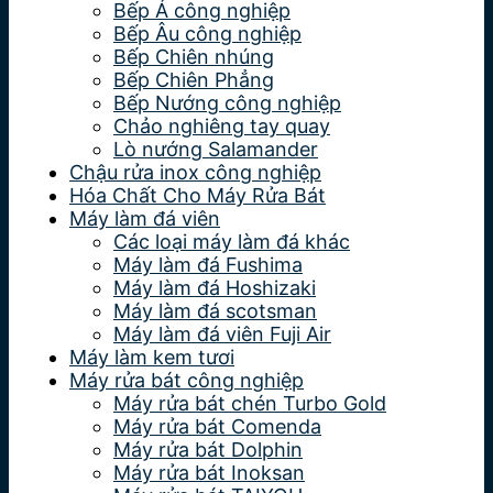
Bếp Á công nghiệp
Bếp Âu công nghiệp
Bếp Chiên nhúng
Bếp Chiên Phẳng
Bếp Nướng công nghiệp
Chảo nghiêng tay quay
Lò nướng Salamander
Chậu rửa inox công nghiệp
Hóa Chất Cho Máy Rửa Bát
Máy làm đá viên
Các loại máy làm đá khác
Máy làm đá Fushima
Máy làm đá Hoshizaki
Máy làm đá scotsman
Máy làm đá viên Fuji Air
Máy làm kem tươi
Máy rửa bát công nghiệp
Máy rửa bát chén Turbo Gold
Máy rửa bát Comenda
Máy rửa bát Dolphin
Máy rửa bát Inoksan