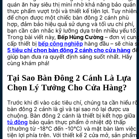
quán ăn hay siêu thị mini nhờ khả năng bảo quản
thực phẩm vượt trội và thiết kế tiện lợi. Tuy nhiên,
để chọn được một chiếc bàn đông 2 cánh phù
hợp, đảm bảo hiệu quả sử dụng và tối ưu chi phí,
bạn cần cân nhắc kỹ lưỡng dựa trên nhiều yếu tố.
Trong bài viết này,
Bếp Hùng Cường
– đơn vị cun
cấp thiết bị
bếp công nghiệp
hàng đầu – sẽ chia s
5 tiêu chí chọn bàn đông 2 cánh cho cửa hàng
để
giúp bạn đưa ra quyết định sáng suốt nhất. Hãy
cùng khám phá!
Tại Sao Bàn Đông 2 Cánh Là Lựa
Chọn Lý Tưởng Cho Cửa Hàng?
Trước khi đi vào các tiêu chí, chúng ta cần hiểu rõ
bàn đông 2 cánh là gì và tại sao nó lại được ưa
chuộng. Bàn đông 2 cánh là thiết bị kết hợp giữa
tủ đông
bảo quản thực phẩm ở nhiệt độ thấp
(thường từ -18°C đến -10°C) và mặt bàn làm việc
tiện lợi phía trên. Với thiết kế 2 cửa mở, sản phẩm