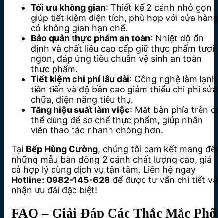
Tối ưu không gian
: Thiết kế 2 cánh nhỏ gọn
giúp tiết kiệm diện tích, phù hợp với cửa hàn
có không gian hạn chế.
Bảo quản thực phẩm an toàn
: Nhiệt độ ổn
định và chất liệu cao cấp giữ thực phẩm tươi
ngon, đáp ứng tiêu chuẩn vệ sinh an toàn
thực phẩm.
Tiết kiệm chi phí lâu dài
: Công nghệ làm lạnh
tiên tiến và độ bền cao giảm thiểu chi phí sửa
chữa, điện năng tiêu thụ.
Tăng hiệu suất làm việc
: Mặt bàn phía trên c
thể dùng để sơ chế thực phẩm, giúp nhân
viên thao tác nhanh chóng hơn.
Tại
Bếp Hùng Cường
, chúng tôi cam kết mang đế
những mẫu bàn đông 2 cánh chất lượng cao, giá
cả hợp lý cùng dịch vụ tận tâm. Liên hệ ngay
Hotline: 0982-145-628
để được tư vấn chi tiết và
nhận ưu đãi đặc biệt!
FAQ – Giải Đáp Các Thắc Mắc Phổ