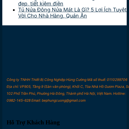
đẹp, tiết kiệm điện
Tủ Nửa Đông Nửa Mát Là Gì? 5 Lợi Ích Tuyệt
Vời Cho Nhà Hàng, Quán Ăn
Công ty TNHH Thiết Bị Công Nghiệp Hùng Cường Mã số thuế: 0110299706
Địa chỉ: VP905, Tầng 9 (Sàn văn phòng), Khối C, Tòa Nhà Hồ Gươm Plaza, S
102 Phố Trần Phú, Phường Hà Đông, Thành phố Hà Nội, Việt Nam. Hotline:
0982-145-628 Email: bephungcuong@gmail.com
Hỗ Trợ Khách Hàng