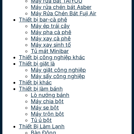
Máy rửa bát TAIYOU
Máy rửa chén bát Asber
Máy Rửa Chén Bát Fuji Air
Thiết bị bar-cà phê
Máy ép trái cây
Máy pha cà phê
Máy xay cà phê
Máy xay sinh tố
Tủ mát Minibar
Thiết bị công nghiệp khác
Thiết bị giặt là
Máy giặt công nghiệp
Máy sấy công nghiệp
Thiết bị khác
Thiết bị làm bánh
Lò nướng bánh
Máy chia bột
Máy se bột
Máy trộn bột
Tủ ủ bột
Thiết Bị Làm Lạnh
Bàn Đông