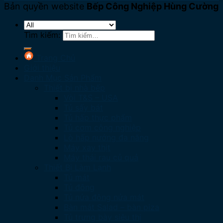
Bản quyền website
Bếp Công Nghiệp Hùng Cường
Tìm kiếm:
Trang Chủ
Giới thiệu
Danh Mục Sản Phẩm
Thiết bị nhà bếp
Vòi T&S – USA
Tủ sấy bát
Tủ hấp thực phẩm
Tủ cơm công nghiệp
Lò hấp nướng đa năng
Máy xay thịt
Máy thái rau củ quả
Thiết Bị Làm Lạnh
Tủ mát
Tủ đông
Tủ nửa đông nửa mát
Bàn mát Salad – bàn piza
Tủ trưng bày siêu thị