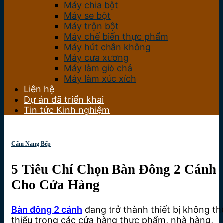
Máy chia bột
Máy se bột
Máy trộn bột
Máy chế biến thực phẩm
Máy hút chân không
Máy cưa xương
Máy làm giò chả
Máy làm xúc xích
Liên hệ
Dự án đã triển khai
Tin tức Kinh nghiệm
Cẩm Nang Bếp
5 Tiêu Chí Chọn Bàn Đông 2 Cánh
Cho Cửa Hàng
Bàn đông 2 cánh
đang trở thành thiết bị không th
thiếu trong các cửa hàng thực phẩm, nhà hàng,