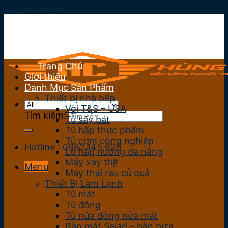
Skip to content
Trang Chủ
Giới thiệu
Danh Mục Sản Phẩm
Thiết bị nhà bếp
Vòi T&S – USA
Tìm kiếm:
Tủ sấy bát
Tủ hấp thực phẩm
Tủ cơm công nghiệp
Hotline : 0982.145.628
Lò hấp nướng đa năng
Máy xay thịt
Menu
Máy thái rau củ quả
Thiết Bị Làm Lạnh
Tủ mát
Tủ đông
Tủ nửa đông nửa mát
Bàn mát Salad – bàn piza