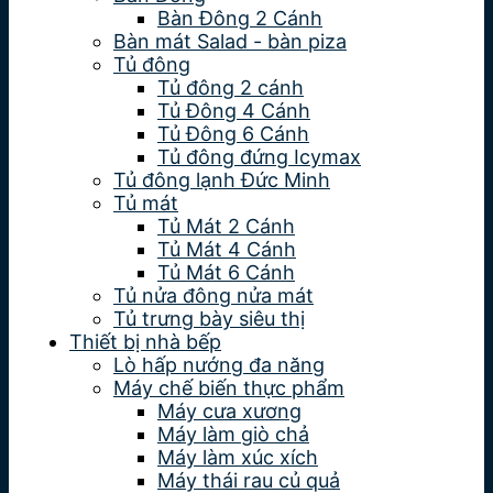
Bàn Đông 2 Cánh
Bàn mát Salad - bàn piza
Tủ đông
Tủ đông 2 cánh
Tủ Đông 4 Cánh
Tủ Đông 6 Cánh
Tủ đông đứng Icymax
Tủ đông lạnh Đức Minh
Tủ mát
Tủ Mát 2 Cánh
Tủ Mát 4 Cánh
Tủ Mát 6 Cánh
Tủ nửa đông nửa mát
Tủ trưng bày siêu thị
Thiết bị nhà bếp
Lò hấp nướng đa năng
Máy chế biến thực phẩm
Máy cưa xương
Máy làm giò chả
Máy làm xúc xích
Máy thái rau củ quả