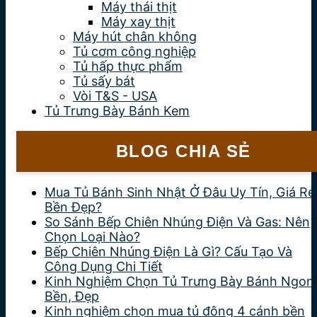
Máy thái thịt
Máy xay thịt
Máy hút chân không
Tủ cơm công nghiệp
Tủ hấp thực phẩm
Tủ sấy bát
Vòi T&S - USA
Tủ Trưng Bày Bánh Kem
BLOG CHIA SẺ
Mua Tủ Bánh Sinh Nhật Ở Đâu Uy Tín, Giá Rẻ
Bền Đẹp?
So Sánh Bếp Chiên Nhúng Điện Và Gas: Nên
Chọn Loại Nào?
Bếp Chiên Nhúng Điện Là Gì? Cấu Tạo Và
Công Dụng Chi Tiết
Kinh Nghiệm Chọn Tủ Trưng Bày Bánh Ngon
Bền, Đẹp
Kinh nghiệm chọn mua tủ đông 4 cánh bền