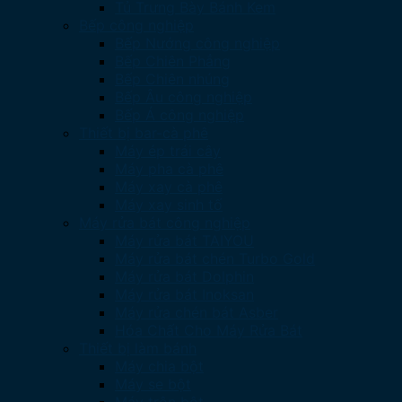
Tủ Trưng Bày Bánh Kem
Bếp công nghiệp
Bếp Nướng công nghiệp
Bếp Chiên Phẳng
Bếp Chiên nhúng
Bếp Âu công nghiệp
Bếp Á công nghiệp
Thiết bị bar-cà phê
Máy ép trái cây
Máy pha cà phê
Máy xay cà phê
Máy xay sinh tố
Máy rửa bát công nghiệp
Máy rửa bát TAIYOU
Máy rửa bát chén Turbo Gold
Máy rửa bát Dolphin
Máy rửa bát Inoksan
Máy rửa chén bát Asber
Hóa Chất Cho Máy Rửa Bát
Thiết bị làm bánh
Máy chia bột
Máy se bột
Máy trộn bột