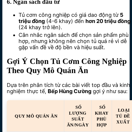
6. Ngân sách đầu tư
Tủ cơm công nghiệp có giá dao động từ
5
triệu đồng
(4-6 khay) đến
hơn 20 triệu đồng
(24 khay trở lên).
Cân nhắc ngân sách để chọn sản phẩm phù
hợp, nhưng không nên chọn tủ quá rẻ vì dễ
gặp vấn đề về độ bền và hiệu suất.
Gợi Ý Chọn Tủ Cơm Công Nghiệp
Theo Quy Mô Quán Ăn
Dựa trên phân tích từ các bài viết top đầu và kinh
nghiệm thực tế,
Bếp Hùng Cường
gợi ý như sau:
SỐ
SỐ
LOẠI
LƯỢNG
KHAY
QUY MÔ QUÁN ĂN
TỦ ĐỀ
SUẤT
PHÙ
XUẤT
ĂN/NGÀY
HỢP