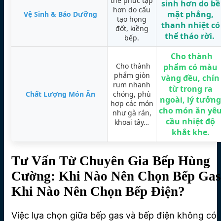
thể phức tạp
sinh hơn
do bề
hơn do cấu
mặt phẳng,
Vệ Sinh & Bảo Dưỡng
tạo họng
thanh nhiệt có
đốt, kiềng
thể tháo rời.
bếp.
Cho thành
Cho thành
phẩm có màu
phẩm giòn
vàng đều, chín
rụm nhanh
từ trong ra
Chất Lượng Món Ăn
chóng, phù
ngoài, lý tưởng
hợp các món
cho món ăn yê
như gà rán,
cầu nhiệt độ
khoai tây…
khắt khe.
Tư Vấn Từ Chuyên Gia Bếp Hùng
Cường: Khi Nào Nên Chọn Bếp Gas
Khi Nào Nên Chọn Bếp Điện?
Việc lựa chọn giữa bếp gas và bếp điện không có