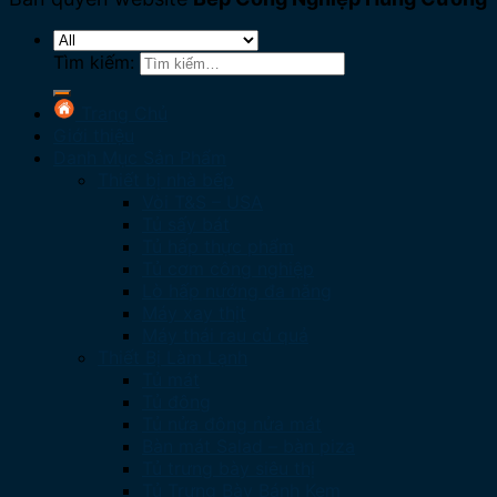
Tìm kiếm:
Trang Chủ
Giới thiệu
Danh Mục Sản Phẩm
Thiết bị nhà bếp
Vòi T&S – USA
Tủ sấy bát
Tủ hấp thực phẩm
Tủ cơm công nghiệp
Lò hấp nướng đa năng
Máy xay thịt
Máy thái rau củ quả
Thiết Bị Làm Lạnh
Tủ mát
Tủ đông
Tủ nửa đông nửa mát
Bàn mát Salad – bàn piza
Tủ trưng bày siêu thị
Tủ Trưng Bày Bánh Kem