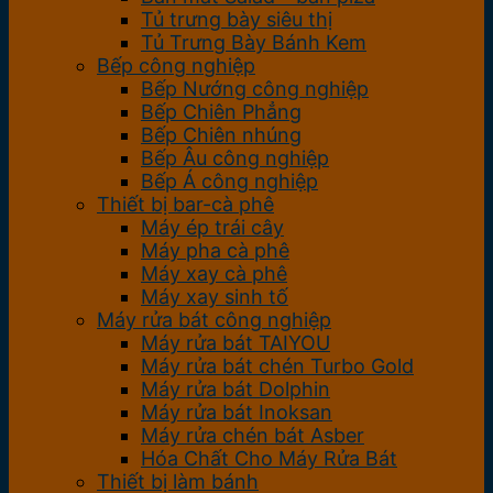
Tủ trưng bày siêu thị
Tủ Trưng Bày Bánh Kem
Bếp công nghiệp
Bếp Nướng công nghiệp
Bếp Chiên Phẳng
Bếp Chiên nhúng
Bếp Âu công nghiệp
Bếp Á công nghiệp
Thiết bị bar-cà phê
Máy ép trái cây
Máy pha cà phê
Máy xay cà phê
Máy xay sinh tố
Máy rửa bát công nghiệp
Máy rửa bát TAIYOU
Máy rửa bát chén Turbo Gold
Máy rửa bát Dolphin
Máy rửa bát Inoksan
Máy rửa chén bát Asber
Hóa Chất Cho Máy Rửa Bát
Thiết bị làm bánh