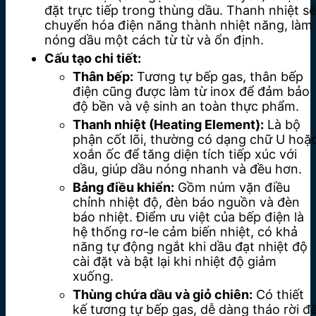
đặt trực tiếp trong thùng dầu. Thanh nhiệt sẽ
chuyển hóa điện năng thành nhiệt năng, làm
nóng dầu một cách từ từ và ổn định.
Cấu tạo chi tiết:
Thân bếp:
Tương tự bếp gas, thân bếp
điện cũng được làm từ inox để đảm bảo
độ bền và vệ sinh an toàn thực phẩm.
Thanh nhiệt (Heating Element):
Là bộ
phận cốt lõi, thường có dạng chữ U hoặ
xoắn ốc để tăng diện tích tiếp xúc với
dầu, giúp dầu nóng nhanh và đều hơn.
Bảng điều khiển:
Gồm núm vặn điều
chỉnh nhiệt độ, đèn báo nguồn và đèn
báo nhiệt. Điểm ưu việt của bếp điện là
hệ thống rơ-le cảm biến nhiệt, có khả
năng tự động ngắt khi dầu đạt nhiệt độ
cài đặt và bật lại khi nhiệt độ giảm
xuống.
Thùng chứa dầu và giỏ chiên:
Có thiết
kế tương tự bếp gas, dễ dàng tháo rời đ