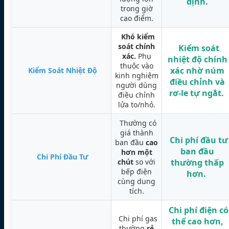
định.
trong giờ
cao điểm.
Khó kiểm
soát chính
Kiểm soát
xác.
Phụ
nhiệt độ chính
thuộc vào
xác
nhờ núm
Kiểm Soát Nhiệt Độ
kinh nghiệm
điều chỉnh và
người dùng
rơ-le tự ngắt.
điều chỉnh
lửa to/nhỏ.
Thường có
giá thành
Chi phí đầu tư
ban đầu
cao
ban đầu
hơn một
Chi Phí Đầu Tư
chút
so với
thường
thấp
bếp điện
hơn.
cùng dung
tích.
Chi phí điện có
Chi phí gas
thể cao hơn,
thường
rẻ