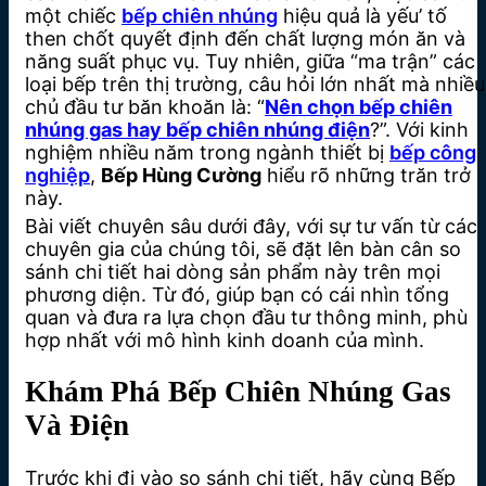
một chiếc
bếp chiên nhúng
hiệu quả là yếu’ tố
then chốt quyết định đến chất lượng món ăn và
năng suất phục vụ. Tuy nhiên, giữa “ma trận” các
loại bếp trên thị trường, câu hỏi lớn nhất mà nhiều
chủ đầu tư băn khoăn là: “
Nên chọn bếp chiên
nhúng gas hay bếp chiên nhúng điện
?”. Với kinh
nghiệm nhiều năm trong ngành thiết bị
bếp công
nghiệp
,
Bếp Hùng Cường
hiểu rõ những trăn trở
này.
Bài viết chuyên sâu dưới đây, với sự tư vấn từ các
chuyên gia của chúng tôi, sẽ đặt lên bàn cân so
sánh chi tiết hai dòng sản phẩm này trên mọi
phương diện. Từ đó, giúp bạn có cái nhìn tổng
quan và đưa ra lựa chọn đầu tư thông minh, phù
hợp nhất với mô hình kinh doanh của mình.
Khám Phá Bếp Chiên Nhúng Gas
Và Điện
Trước khi đi vào so sánh chi tiết, hãy cùng Bếp