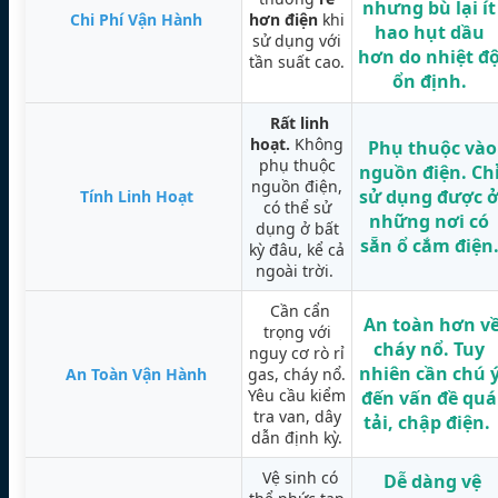
nhưng bù lại ít
Chi Phí Vận Hành
hơn điện
khi
hao hụt dầu
sử dụng với
hơn do nhiệt đ
tần suất cao.
ổn định.
Rất linh
hoạt.
Không
Phụ thuộc vào
phụ thuộc
nguồn điện.
Ch
nguồn điện,
sử dụng được 
Tính Linh Hoạt
có thể sử
những nơi có
dụng ở bất
sẵn ổ cắm điện
kỳ đâu, kể cả
ngoài trời.
Cần cẩn
An toàn hơn v
trọng với
cháy nổ.
Tuy
nguy cơ rò rỉ
nhiên cần chú 
An Toàn Vận Hành
gas, cháy nổ.
Yêu cầu kiểm
đến vấn đề quá
tra van, dây
tải, chập điện.
dẫn định kỳ.
Vệ sinh có
Dễ dàng vệ