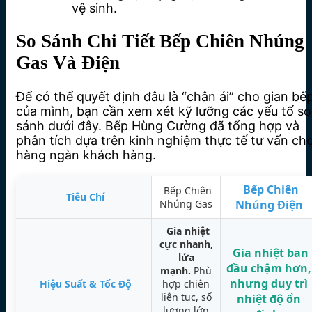
vệ sinh.
So Sánh Chi Tiết Bếp Chiên Nhúng
Gas Và Điện
Để có thể quyết định đâu là “chân ái” cho gian bế
của mình, bạn cần xem xét kỹ lưỡng các yếu tố so
sánh dưới đây. Bếp Hùng Cường đã tổng hợp và
phân tích dựa trên kinh nghiệm thực tế tư vấn ch
hàng ngàn khách hàng.
Bếp Chiên
Bếp Chiên
Tiêu Chí
Nhúng Gas
Nhúng Điện
Gia nhiệt
cực nhanh,
Gia nhiệt ban
lửa
đầu chậm hơn,
mạnh.
Phù
nhưng
duy trì
Hiệu Suất & Tốc Độ
hợp chiên
liên tục, số
nhiệt độ ổn
lượng lớn