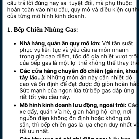
câu trả lời đúng hay sai tuyệt đối, mà phụ thuộc
hoàn toàn vào nhu cầu, quy mô và điều kiện cụ th
của từng mô hình kinh doanh.
1. Bếp Chiên Nhúng Gas:
Nhà hàng, quán ăn quy mô lớn:
Với tần suất
phục vụ liên tục và yêu cầu ra món nhanh
trong giờ cao điểm, tốc độ gia nhiệt vượt trội
của bếp gas là một lợi thế không thể thay thế
Các cửa hàng chuyên đồ chiên (gà rán, khoa
tây lắc…):
Những món ăn này cần nhiệt độ
cao và ổn định để đạt được độ giòn hoàn hảo
Sức mạnh của ngọn lửa từ bếp gas đáp ứng
rất tốt yêu cầu này.
Mô hình kinh doanh lưu động, ngoài trời:
Các
xe đẩy, quán vỉa hè, gian hàng hội chợ, nơi
nguồn điện không ổn định hoặc không có
sẵn, thì bếp chiên gas là lựa chọn duy nhất v
tối ưu nhất.