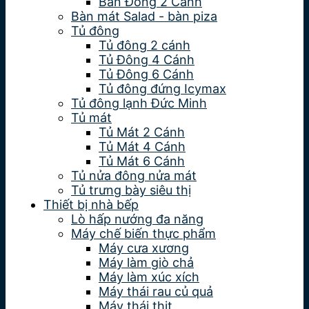
Bàn Đông 2 Cánh
Bàn mát Salad - bàn piza
Tủ đông
Tủ đông 2 cánh
Tủ Đông 4 Cánh
Tủ Đông 6 Cánh
Tủ đông đứng Icymax
Tủ đông lạnh Đức Minh
Tủ mát
Tủ Mát 2 Cánh
Tủ Mát 4 Cánh
Tủ Mát 6 Cánh
Tủ nửa đông nửa mát
Tủ trưng bày siêu thị
Thiết bị nhà bếp
Lò hấp nướng đa năng
Máy chế biến thực phẩm
Máy cưa xương
Máy làm giò chả
Máy làm xúc xích
Máy thái rau củ quả
Máy thái thịt