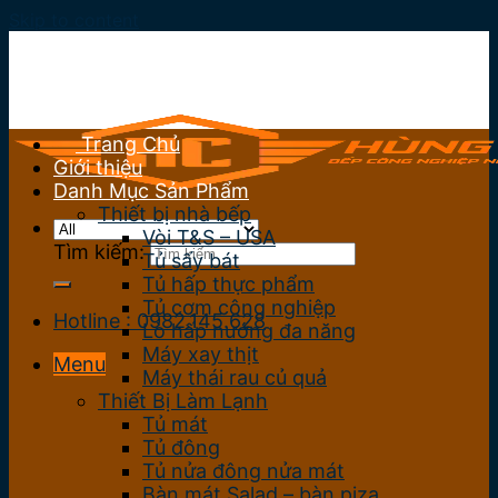
Skip to content
Trang Chủ
Giới thiệu
Danh Mục Sản Phẩm
Thiết bị nhà bếp
Vòi T&S – USA
Tìm kiếm:
Tủ sấy bát
Tủ hấp thực phẩm
Tủ cơm công nghiệp
Hotline : 0982.145.628
Lò hấp nướng đa năng
Máy xay thịt
Menu
Máy thái rau củ quả
Thiết Bị Làm Lạnh
Tủ mát
Tủ đông
Tủ nửa đông nửa mát
Bàn mát Salad – bàn piza