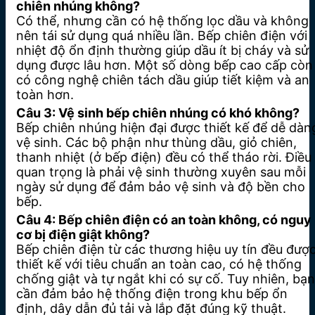
chiên nhúng không?
Có thể, nhưng cần có hệ thống lọc dầu và không
nên tái sử dụng quá nhiều lần. Bếp chiên điện với
nhiệt độ ổn định thường giúp dầu ít bị cháy và sử
dụng được lâu hơn. Một số dòng bếp cao cấp còn
có công nghệ chiên tách dầu giúp tiết kiệm và an
toàn hơn.
Câu 3: Vệ sinh bếp chiên nhúng có khó không?
Bếp chiên nhúng hiện đại được thiết kế để dễ dàn
vệ sinh.
Các bộ phận như thùng dầu, giỏ chiên,
thanh nhiệt (ở bếp điện) đều có thể tháo rời. Điều
quan trọng là phải vệ sinh thường xuyên sau mỗi
ngày sử dụng để đảm bảo vệ sinh và độ bền cho
bếp.
Câu 4: Bếp chiên điện có an toàn không, có nguy
cơ bị điện giật không?
Bếp chiên điện từ các thương hiệu uy tín đều đượ
thiết kế với tiêu chuẩn an toàn cao, có hệ thống
chống giật và tự ngắt khi có sự cố. Tuy nhiên, bạn
cần đảm bảo hệ thống điện trong khu bếp ổn
định, dây dẫn đủ tải và lắp đặt đúng kỹ thuật.