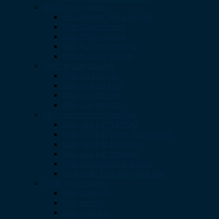
Bếp công nghiệp
Bếp Nướng công nghiệp
Bếp Chiên Phẳng
Bếp Chiên nhúng
Bếp Âu công nghiệp
Bếp Á công nghiệp
Thiết bị bar-cà phê
Máy ép trái cây
Máy pha cà phê
Máy xay cà phê
Máy xay sinh tố
Máy rửa bát công nghiệp
Máy rửa bát TAIYOU
Máy rửa bát chén Turbo Gold
Máy rửa bát Dolphin
Máy rửa bát Inoksan
Máy rửa chén bát Asber
Hóa Chất Cho Máy Rửa Bát
Thiết bị làm bánh
Máy chia bột
Máy se bột
Máy trộn bột