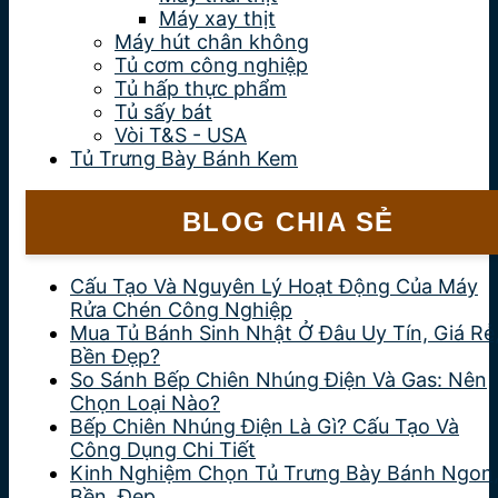
Máy xay thịt
Máy hút chân không
Tủ cơm công nghiệp
Tủ hấp thực phẩm
Tủ sấy bát
Vòi T&S - USA
Tủ Trưng Bày Bánh Kem
BLOG CHIA SẺ
Cấu Tạo Và Nguyên Lý Hoạt Động Của Máy
Rửa Chén Công Nghiệp
Mua Tủ Bánh Sinh Nhật Ở Đâu Uy Tín, Giá Rẻ
Bền Đẹp?
So Sánh Bếp Chiên Nhúng Điện Và Gas: Nên
Chọn Loại Nào?
Bếp Chiên Nhúng Điện Là Gì? Cấu Tạo Và
Công Dụng Chi Tiết
Kinh Nghiệm Chọn Tủ Trưng Bày Bánh Ngon
Bền, Đẹp