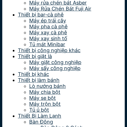
Máy rửa chén bát Asber
Máy Rửa Chén Bát Fuji Air
Thiết bị bar-cà phê
Máy ép trái cây
Máy pha cà phê
Máy xay cà phê
Máy xay sinh tố
Tủ mát Minibar
Thiết bị công nghiệp khác
Thiết bị giặt là
Máy giặt công nghiệp
Máy sấy công nghiệp
Thiết bị khác
Thiết bị làm bánh
Lò nướng bánh
Máy chia bột
Máy se bột
Máy trộn bột
Tủ ủ bột
Thiết Bị Làm Lạnh
Bàn Đông