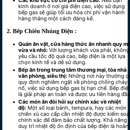
Các khu vực có chi phí điện cao:
Nếu bạn
kinh doanh ở nơi giá điện cao, việc sử dụng
bếp gas sẽ giúp tối ưu hóa chi phí vận hành
hàng tháng một cách đáng kể.
2. Bếp Chiên Nhúng Điện :
Quán ăn vặt, cửa hàng thức ăn nhanh quy m
vừa và nhỏ:
Với lượng khách vừa phải, không
yêu cầu tốc độ quá cao, bếp điện là một lựa
chọn kinh tế và dễ sử dụng.
Bếp ăn trong trung tâm thương mại, tòa nhà
văn phòng, siêu thị:
Những nơi này thường c
quy định nghiêm ngặt về phòng chống cháy
nổ, việc sử dụng bếp gas bị hạn chế. Bếp điệ
là giải pháp an toàn và được ưu tiên hàng đầu
Các món ăn đòi hỏi sự chính xác về nhiệt
độ:
Một số loại bánh, tempura, hay các món
chiên xù cao cấp cần nhiệt độ được kiểm soá
chính xác để đảm bảo chất lượng. Khả năng
duy trì nhiệt độ ổn định của bếp điện là hoàn