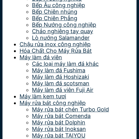
Bếp Âu công nghiệp
Bếp Chiên nhúng
Bếp Chiên Phẳng
Bếp Nướng công nghiệp
Chảo nghiêng tay quay
Lò nướng Salamander
Chậu rửa inox công nghiệp
Hóa Chất Cho Máy Rửa Bát
Máy làm đá viên
Các loại máy làm đá khác
Máy làm đá Fushima
Máy làm đá Hoshizaki
Máy làm đá scotsman
Máy làm đá viên Fuji Air
Máy làm kem tươi
Máy rửa bát công nghiệp
Máy rửa bát chén Turbo Gold
Máy rửa bát Comenda
Máy rửa bát Dolphin
Máy rửa bát Inoksan
Máy rửa bát TAIYOU