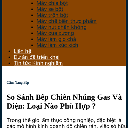
Máy chia bột
Máy se bột
Máy trộn bột
Máy chế biến thực phẩm
Máy hút chân không
Máy cưa xương
Máy làm giò chả
Máy làm xúc xích
Liên hệ
Dự án đã triển khai
Tin tức Kinh nghiệm
Cẩm Nang Bếp
So Sánh Bếp Chiên Nhúng Gas Và
Điện: Loại Nào Phù Hợp ?
Trong thế giới ẩm thực công nghiệp, đặc biệt là
các mô hình kinh doanh đồ chiên rán, việc sở hữu