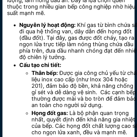
lượng, làm nóng dầu ăn. Đây là lựa chọn quen
thuộc trong nhiều gian bếp công nghiệp nhờ hiệu
suất mạnh mẽ.
Nguyên lý hoạt động:
Khí gas từ bình chứa s
đi qua hệ thống van, dây dẫn đến họng đốt
(đầu đốt). Tại đây, gas được đốt cháy, tạo ra
ngọn lửa trực tiếp làm nóng thùng chứa dầu
phía trên, đưa dầu nhanh chóng đạt đến nhiệ
độ chiên lý tưởng.
Cấu tạo chi tiết:
Thân bếp:
Được gia công chủ yếu từ chấ
liệu inox cao cấp (như Inox 304 hoặc
201), đảm bảo độ bền, khả năng chống
gỉ sét và dễ dàng vệ sinh.
Các cạnh bếp
thường được mài và bo tròn để đảm bảo
an toàn cho người sử dụng.
Họng đốt gas:
Là bộ phận quan trọng
nhất, quyết định đến khả năng gia nhiệt
của bếp. Các họng đốt chất lượng cao s
cho ngọn lửa xanh, đều và mạnh mẽ.