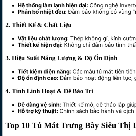
Hệ thống làm lạnh hiện đại:
Công nghệ Inverter
Phân bố nhiệt đều:
Đảm bảo không có vùng “nó
2. Thiết Kế & Chất Liệu
Vật liệu chất lượng:
Thép không gỉ, kính cường 
Thiết kế hiện đại:
Không chỉ đảm bảo tính thẩ
3. Hiệu Suất Năng Lượng & Độ Ổn Định
Tiết kiệm điện năng:
Các mẫu tủ mát tiên tiến
Độ ổn định cao:
Đảm bảo hoạt động liên tục, gi
4. Tính Linh Hoạt & Dễ Bảo Trì
Dễ dàng vệ sinh:
Thiết kế mở, dễ tháo lắp giúp
Hỗ trợ kỹ thuật:
Chính sách bảo hành và dịch 
Top 10 Tủ Mát Trưng Bày Siêu Thị