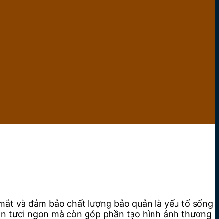
 mắt và đảm bảo chất lượng bảo quản là yếu tố sống
ôn tươi ngon mà còn góp phần tạo hình ảnh thương