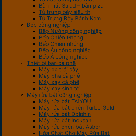
Bàn mát Salad – bàn piza
Tủ trưng bày siêu thị
Tủ Trưng Bày Bánh Kem
Bếp công nghiệp
Bếp Nướng công nghiệp
Bếp Chiên Phẳng
Bếp Chiên nhúng
Bếp Âu công nghiệp
Bếp Á công nghiệp
Thiết bị bar-cà phê
Máy ép trái cây
Máy pha cà phê
Máy xay cà phê
Máy xay sinh tố
Máy rửa bát công nghiệp
Máy rửa bát TAIYOU
Máy rửa bát chén Turbo Gold
Máy rửa bát Dolphin
Máy rửa bát Inoksan
Máy rửa chén bát Asber
Hóa Chất Cho Máy Rửa Bát