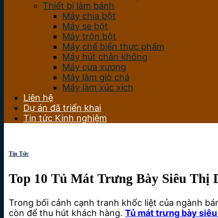
Thiết bị làm bánh
Máy chia bột
Máy se bột
Máy trộn bột
Máy chế biến thực phẩm
Máy hút chân không
Máy cưa xương
Máy làm giò chả
Máy làm xúc xích
Liên hệ
Dự án đã triển khai
Tin tức Kinh nghiệm
Tin Tức
Top 10 Tủ Mát Trưng Bày Siêu Thị
Trong bối cảnh cạnh tranh khốc liệt của ngành bá
còn để thu hút khách hàng.
Tủ mát trưng bày siêu 