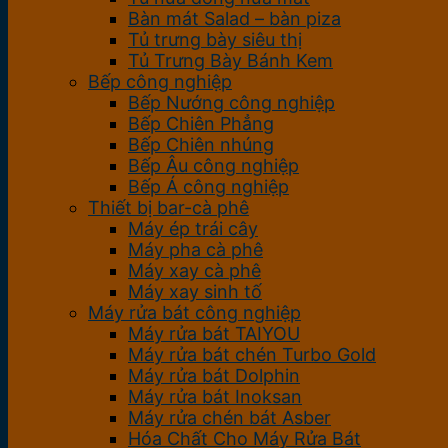
Bàn mát Salad – bàn piza
Tủ trưng bày siêu thị
Tủ Trưng Bày Bánh Kem
Bếp công nghiệp
Bếp Nướng công nghiệp
Bếp Chiên Phẳng
Bếp Chiên nhúng
Bếp Âu công nghiệp
Bếp Á công nghiệp
Thiết bị bar-cà phê
Máy ép trái cây
Máy pha cà phê
Máy xay cà phê
Máy xay sinh tố
Máy rửa bát công nghiệp
Máy rửa bát TAIYOU
Máy rửa bát chén Turbo Gold
Máy rửa bát Dolphin
Máy rửa bát Inoksan
Máy rửa chén bát Asber
Hóa Chất Cho Máy Rửa Bát