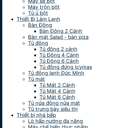
Máy se bột
Máy trộn bột
Tủ ủ bột
Thiết Bị Làm Lạnh
Bàn Đông
Bàn Đông 2 Cánh
Bàn mát Salad - bàn piza
Tủ đông
Tủ đông 2 cánh
Tủ Đông 4 Cánh
Tủ Đông 6 Cánh
Tủ đông đứng Icymax
Tủ đông lạnh Đức Minh
Tủ mát
Tủ Mát 2 Cánh
Tủ Mát 4 Cánh
Tủ Mát 6 Cánh
Tủ nửa đông nửa mát
Tủ trưng bày siêu thị
Thiết bị nhà bếp
Lò hấp nướng đa năng
Máy chế biến thực phẩm