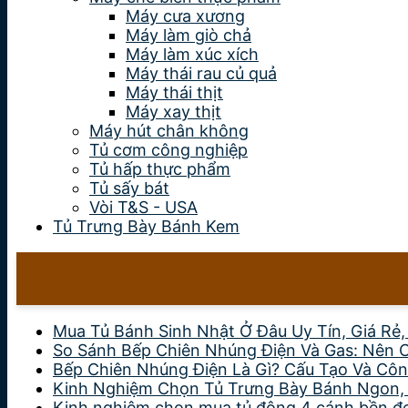
Máy cưa xương
Máy làm giò chả
Máy làm xúc xích
Máy thái rau củ quả
Máy thái thịt
Máy xay thịt
Máy hút chân không
Tủ cơm công nghiệp
Tủ hấp thực phẩm
Tủ sấy bát
Vòi T&S - USA
Tủ Trưng Bày Bánh Kem
Mua Tủ Bánh Sinh Nhật Ở Đâu Uy Tín, Giá Rẻ
So Sánh Bếp Chiên Nhúng Điện Và Gas: Nên 
Bếp Chiên Nhúng Điện Là Gì? Cấu Tạo Và Côn
Kinh Nghiệm Chọn Tủ Trưng Bày Bánh Ngon,
Kinh nghiệm chọn mua tủ đông 4 cánh bền đẹp