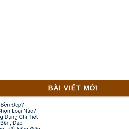
BÀI VIẾT MỚI
, Bền Đẹp?
Chọn Loại Nào?
g Dụng Chi Tiết
 Bền, Đẹp
, tiết kiệm điện