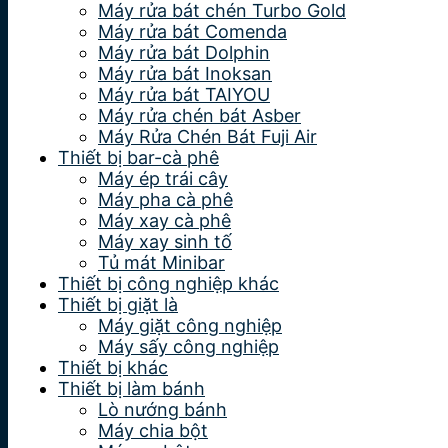
Máy rửa bát chén Turbo Gold
Máy rửa bát Comenda
Máy rửa bát Dolphin
Máy rửa bát Inoksan
Máy rửa bát TAIYOU
Máy rửa chén bát Asber
Máy Rửa Chén Bát Fuji Air
Thiết bị bar-cà phê
Máy ép trái cây
Máy pha cà phê
Máy xay cà phê
Máy xay sinh tố
Tủ mát Minibar
Thiết bị công nghiệp khác
Thiết bị giặt là
Máy giặt công nghiệp
Máy sấy công nghiệp
Thiết bị khác
Thiết bị làm bánh
Lò nướng bánh
Máy chia bột