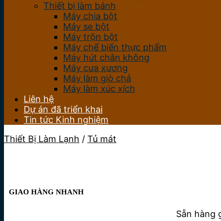
Thiết bị làm bánh
Máy chia bột
Máy se bột
Máy trộn bột
Máy chế biến thực phẩm
Máy hút chân không
Máy cưa xương
Máy làm giò chả
Máy làm xúc xích
Liên hệ
Dự án đã triển khai
Tin tức Kinh nghiệm
Thiết Bị Làm Lạnh
/
Tủ mát
GIAO HÀNG NHANH
Sẵn hàng g