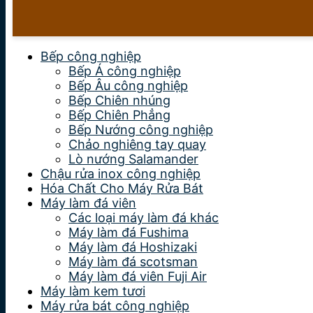
Bếp công nghiệp
Bếp Á công nghiệp
Bếp Âu công nghiệp
Bếp Chiên nhúng
Bếp Chiên Phẳng
Bếp Nướng công nghiệp
Chảo nghiêng tay quay
Lò nướng Salamander
Chậu rửa inox công nghiệp
Hóa Chất Cho Máy Rửa Bát
Máy làm đá viên
Các loại máy làm đá khác
Máy làm đá Fushima
Máy làm đá Hoshizaki
Máy làm đá scotsman
Máy làm đá viên Fuji Air
Máy làm kem tươi
Máy rửa bát công nghiệp