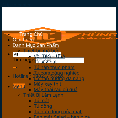
Skip to content
Trang Chủ
Giới thiệu
Danh Mục Sản Phẩm
Thiết bị nhà bếp
Vòi T&S – USA
Tìm kiếm:
Tủ sấy bát
Tủ hấp thực phẩm
Tủ cơm công nghiệp
Hotline : 0982.145.628
Lò hấp nướng đa năng
Máy xay thịt
Menu
Máy thái rau củ quả
Thiết Bị Làm Lạnh
Tủ mát
Tủ đông
Tủ nửa đông nửa mát
Bàn mát Salad – bàn piza