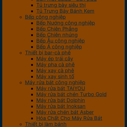
Tủ trưng bày siêu thị
Tủ Trưng Bày Bánh Kem
Bếp công nghiệp
Bếp Nướng công nghiệp
Bếp Chiên Phẳng
Bếp Chiên nhúng
Bếp Âu công nghiệp
Bếp Á công nghiệp
Thiết bị bar-cà phê
Máy ép trái cây
Máy pha cà phê
Máy xay cà phê
Máy xay sinh tố
Máy rửa bát công nghiệp
Máy rửa bát TAIYOU
Máy rửa bát chén Turbo Gold
Máy rửa bát Dolphin
Máy rửa bát Inoksan
Máy rửa chén bát Asber
Hóa Chất Cho Máy Rửa Bát
Thiết bị làm bánh