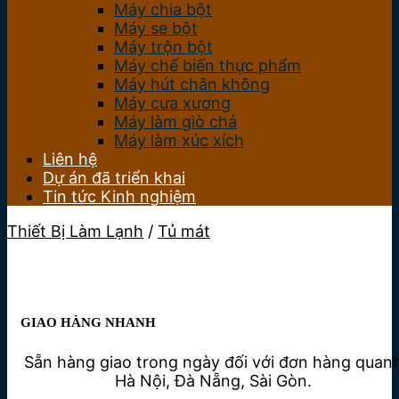
Máy chia bột
Máy se bột
Máy trộn bột
Máy chế biến thực phẩm
Máy hút chân không
Máy cưa xương
Máy làm giò chả
Máy làm xúc xích
Liên hệ
Dự án đã triển khai
Tin tức Kinh nghiệm
Thiết Bị Làm Lạnh
/
Tủ mát
GIAO HÀNG NHANH
Sẵn hàng giao trong ngày đối với đơn hàng quan
Hà Nội, Đà Nẵng, Sài Gòn.