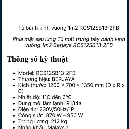
Tủ bánh kính vuông 1m2 RCS12SB13-2FB
Phía mặt sau lưng Tủ mát trưng bày bánh kính
vuông 1m2 Berjaya RCS12SB13-2FB
Thông số kỹ thuật
Model
: RCS12SB13-2FB
Thương hiệu
: BERJAYA
Kích thước
: 1200 x 700 x 1350 mm (D x R x
C)
Nhiệt độ
: 1ºC đến 6ºC
Dung môi làm lạnh: R134a
Điện áp
: 230V/50Hz/1P
Công suất:
870 W – 950 W
Trọng lượng
: 212 kg
Nhập khẩu
: Malaysia