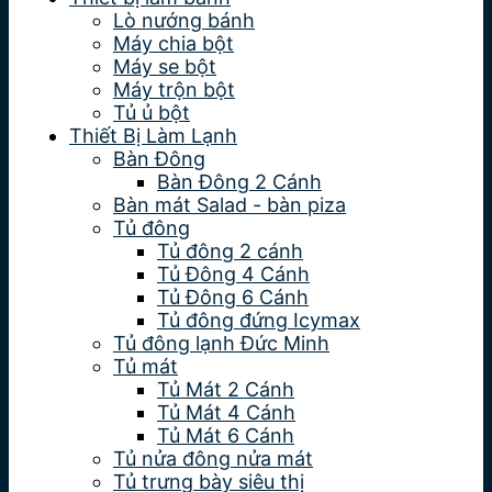
Lò nướng bánh
Máy chia bột
Máy se bột
Máy trộn bột
Tủ ủ bột
Thiết Bị Làm Lạnh
Bàn Đông
Bàn Đông 2 Cánh
Bàn mát Salad - bàn piza
Tủ đông
Tủ đông 2 cánh
Tủ Đông 4 Cánh
Tủ Đông 6 Cánh
Tủ đông đứng Icymax
Tủ đông lạnh Đức Minh
Tủ mát
Tủ Mát 2 Cánh
Tủ Mát 4 Cánh
Tủ Mát 6 Cánh
Tủ nửa đông nửa mát
Tủ trưng bày siêu thị