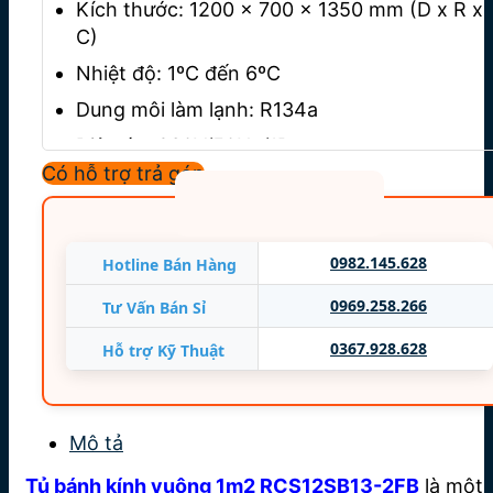
Kích thước
: 1200 x 700 x 1350 mm (D x R x
C)
Nhiệt độ
: 1ºC đến 6ºC
Dung môi làm lạnh: R134a
Điện áp
: 230V/50Hz/1P
Có hỗ trợ trả góp
Công suất:
870 W – 950 W
Trọng lượng
: 212 kg
Nhập khẩu
: Malaysia
0982.145.628
Hotline Bán Hàng
Bảo hành
12 Tháng
0969.258.266
Tư Vấn Bán Sỉ
0367.928.628
Hỗ trợ Kỹ Thuật
Mô tả
Tủ bánh kính vuông 1m2 RCS12SB13-2FB
là một