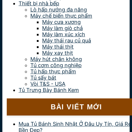
Thiết bị nhà bếp
Lò hấp nướng đa năng
Máy chế biến thực phẩm
Máy cưa xương
Máy làm giò chả
Máy làm xúc xích
Máy thái rau củ quả
Máy thái thịt
Máy xay thịt
Máy hút chân không
Tủ cơm công nghiệp
Tủ hấp thực phẩm
Tủ sấy bát
Vòi T&S - USA
Tủ Trưng Bày Bánh Kem
BÀI VIẾT MỚI
Mua Tủ Bánh Sinh Nhật Ở Đâu Uy Tín, Giá Rẻ
Bền Đẹp?