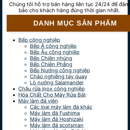
Chúng tôi hỗ trợ bán hàng liên tục 24/24 để đảm
bảo cho khách hàng đúng thời gian nhất.
DANH MỤC SẢN PHẨM
Bếp công nghiệp
Bếp Á công nghiệp
Bếp Âu công nghiệp
Bếp Chiên nhúng
Bếp Chiên Phẳng
Bếp Nướng công nghiệp
Chảo nghiêng tay quay
Lò nướng Salamander
Chậu rửa inox công nghiệp
Hóa Chất Cho Máy Rửa Bát
Máy làm đá viên
Các loại máy làm đá khác
Máy làm đá Fushima
Máy làm đá Hoshizaki
Máy làm đá scotsman