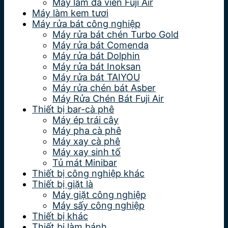
Máy làm đá viên Fuji Air
Máy làm kem tươi
Máy rửa bát công nghiệp
Máy rửa bát chén Turbo Gold
Máy rửa bát Comenda
Máy rửa bát Dolphin
Máy rửa bát Inoksan
Máy rửa bát TAIYOU
Máy rửa chén bát Asber
Máy Rửa Chén Bát Fuji Air
Thiết bị bar-cà phê
Máy ép trái cây
Máy pha cà phê
Máy xay cà phê
Máy xay sinh tố
Tủ mát Minibar
Thiết bị công nghiệp khác
Thiết bị giặt là
Máy giặt công nghiệp
Máy sấy công nghiệp
Thiết bị khác
Thiết bị làm bánh