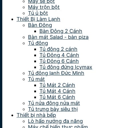
Máy se bột
Máy trộn bột
Tủ ủ bột
Thiết Bị Làm Lạnh
Bàn Đông
Bàn Đông 2 Cánh
Bàn mát Salad - bàn piza
Tủ đông
Tủ đông 2 cánh
Tủ Đông 4 Cánh
Tủ Đông 6 Cánh
Tủ đông đứng Icymax
Tủ đông lạnh Đức Minh
Tủ mát
Tủ Mát 2 Cánh
Tủ Mát 4 Cánh
Tủ Mát 6 Cánh
Tủ nửa đông nửa mát
Tủ trưng bày siêu thị
Thiết bị nhà bếp
Lò hấp nướng đa năng
Máy chế biến thực phẩm