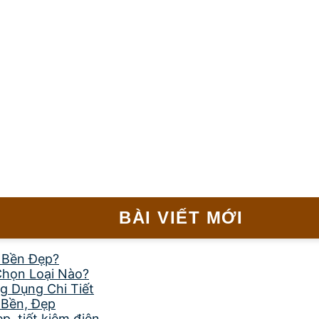
BÀI VIẾT MỚI
, Bền Đẹp?
Chọn Loại Nào?
g Dụng Chi Tiết
 Bền, Đẹp
, tiết kiệm điện