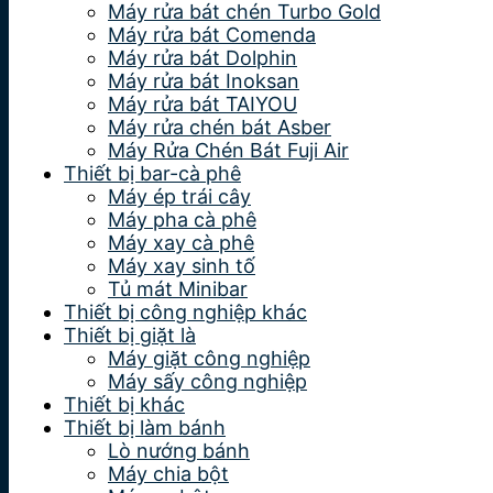
Máy rửa bát chén Turbo Gold
Máy rửa bát Comenda
Máy rửa bát Dolphin
Máy rửa bát Inoksan
Máy rửa bát TAIYOU
Máy rửa chén bát Asber
Máy Rửa Chén Bát Fuji Air
Thiết bị bar-cà phê
Máy ép trái cây
Máy pha cà phê
Máy xay cà phê
Máy xay sinh tố
Tủ mát Minibar
Thiết bị công nghiệp khác
Thiết bị giặt là
Máy giặt công nghiệp
Máy sấy công nghiệp
Thiết bị khác
Thiết bị làm bánh
Lò nướng bánh
Máy chia bột