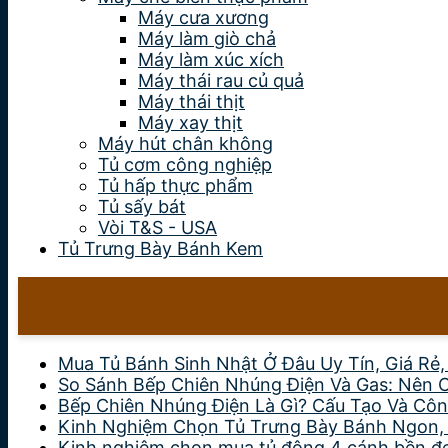
Máy cưa xương
Máy làm giò chả
Máy làm xúc xích
Máy thái rau củ quả
Máy thái thịt
Máy xay thịt
Máy hút chân không
Tủ cơm công nghiệp
Tủ hấp thực phẩm
Tủ sấy bát
Vòi T&S - USA
Tủ Trưng Bày Bánh Kem
Mua Tủ Bánh Sinh Nhật Ở Đâu Uy Tín, Giá Rẻ
So Sánh Bếp Chiên Nhúng Điện Và Gas: Nên 
Bếp Chiên Nhúng Điện Là Gì? Cấu Tạo Và Côn
Kinh Nghiệm Chọn Tủ Trưng Bày Bánh Ngon,
Kinh nghiệm chọn mua tủ đông 4 cánh bền đẹp