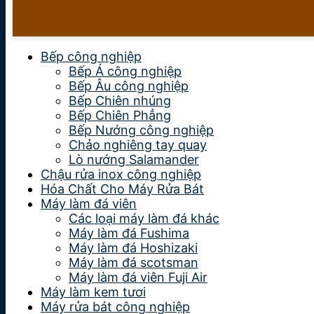
Bếp công nghiệp
Bếp Á công nghiệp
Bếp Âu công nghiệp
Bếp Chiên nhúng
Bếp Chiên Phẳng
Bếp Nướng công nghiệp
Chảo nghiêng tay quay
Lò nướng Salamander
Chậu rửa inox công nghiệp
Hóa Chất Cho Máy Rửa Bát
Máy làm đá viên
Các loại máy làm đá khác
Máy làm đá Fushima
Máy làm đá Hoshizaki
Máy làm đá scotsman
Máy làm đá viên Fuji Air
Máy làm kem tươi
Máy rửa bát công nghiệp