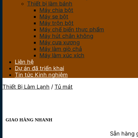
Thiết bị làm bánh
Máy chia bột
Máy se bột
Máy trộn bột
Máy chế biến thực phẩm
Máy hút chân không
Máy cưa xương
Máy làm giò chả
Máy làm xúc xích
Liên hệ
Dự án đã triển khai
Tin tức Kinh nghiệm
Thiết Bị Làm Lạnh
/
Tủ mát
GIAO HÀNG NHANH
Sẵn hàng g