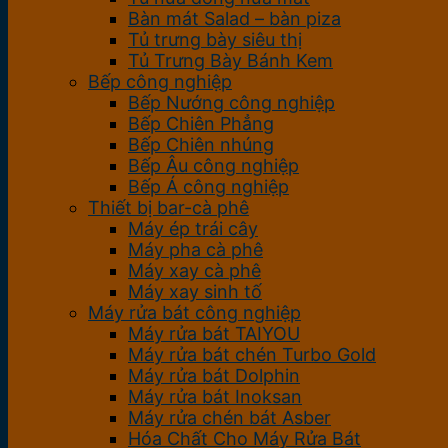
Bàn mát Salad – bàn piza
Tủ trưng bày siêu thị
Tủ Trưng Bày Bánh Kem
Bếp công nghiệp
Bếp Nướng công nghiệp
Bếp Chiên Phẳng
Bếp Chiên nhúng
Bếp Âu công nghiệp
Bếp Á công nghiệp
Thiết bị bar-cà phê
Máy ép trái cây
Máy pha cà phê
Máy xay cà phê
Máy xay sinh tố
Máy rửa bát công nghiệp
Máy rửa bát TAIYOU
Máy rửa bát chén Turbo Gold
Máy rửa bát Dolphin
Máy rửa bát Inoksan
Máy rửa chén bát Asber
Hóa Chất Cho Máy Rửa Bát