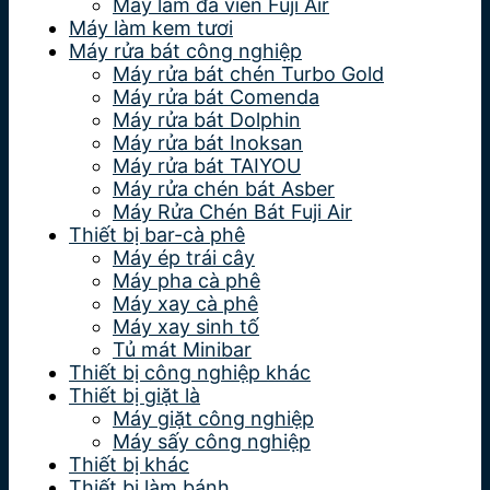
Máy làm đá viên Fuji Air
Máy làm kem tươi
Máy rửa bát công nghiệp
Máy rửa bát chén Turbo Gold
Máy rửa bát Comenda
Máy rửa bát Dolphin
Máy rửa bát Inoksan
Máy rửa bát TAIYOU
Máy rửa chén bát Asber
Máy Rửa Chén Bát Fuji Air
Thiết bị bar-cà phê
Máy ép trái cây
Máy pha cà phê
Máy xay cà phê
Máy xay sinh tố
Tủ mát Minibar
Thiết bị công nghiệp khác
Thiết bị giặt là
Máy giặt công nghiệp
Máy sấy công nghiệp
Thiết bị khác
Thiết bị làm bánh