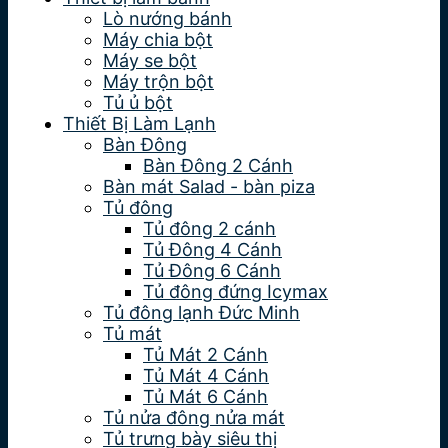
Lò nướng bánh
Máy chia bột
Máy se bột
Máy trộn bột
Tủ ủ bột
Thiết Bị Làm Lạnh
Bàn Đông
Bàn Đông 2 Cánh
Bàn mát Salad - bàn piza
Tủ đông
Tủ đông 2 cánh
Tủ Đông 4 Cánh
Tủ Đông 6 Cánh
Tủ đông đứng Icymax
Tủ đông lạnh Đức Minh
Tủ mát
Tủ Mát 2 Cánh
Tủ Mát 4 Cánh
Tủ Mát 6 Cánh
Tủ nửa đông nửa mát
Tủ trưng bày siêu thị