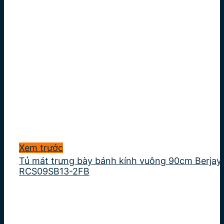
Xem trước
Tủ mát trưng bày bánh kính vuông 90cm Berjay
RCS09SB13-2FB