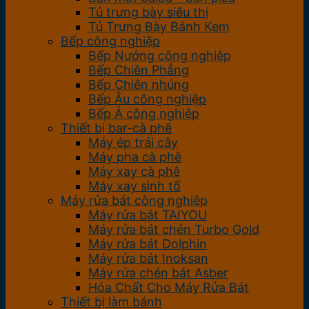
Tủ trưng bày siêu thị
Tủ Trưng Bày Bánh Kem
Bếp công nghiệp
Bếp Nướng công nghiệp
Bếp Chiên Phẳng
Bếp Chiên nhúng
Bếp Âu công nghiệp
Bếp Á công nghiệp
Thiết bị bar-cà phê
Máy ép trái cây
Máy pha cà phê
Máy xay cà phê
Máy xay sinh tố
Máy rửa bát công nghiệp
Máy rửa bát TAIYOU
Máy rửa bát chén Turbo Gold
Máy rửa bát Dolphin
Máy rửa bát Inoksan
Máy rửa chén bát Asber
Hóa Chất Cho Máy Rửa Bát
Thiết bị làm bánh