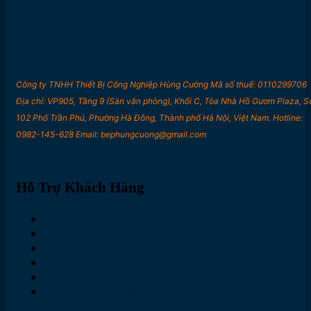
Công ty TNHH Thiết Bị Công Nghiệp Hùng Cường Mã số thuế: 0110299706
Địa chỉ: VP905, Tầng 9 (Sàn văn phòng), Khối C, Tòa Nhà Hồ Gươm Plaza, S
102 Phố Trần Phú, Phường Hà Đông, Thành phố Hà Nội, Việt Nam. Hotline:
0982-145-628 Email: bephungcuong@gmail.com
Hỗ Trợ Khách Hàng
Chính sách đổi trả
Chính sách bảo mật
Điều khoản dịch vụ
Chính sách thanh toán
Chính sách vận chuyển
Quy định về bảo hành