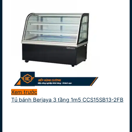
Xem trước
Tủ bánh Berjaya 3 tầng 1m5 CCS15SB13-2FB