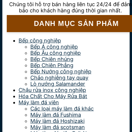
Chúng tôi hỗ trợ bán hàng liên tục 24/24 để đảm
bảo cho khách hàng đúng thời gian nhất.
DANH MỤC SẢN PHẨM
Bếp công nghiệp
Bếp Á công nghiệp
Bếp Âu công nghiệp
Bếp Chiên nhúng
Bếp Chiên Phẳng
Bếp Nướng công nghiệp
Chảo nghiêng tay quay
Lò nướng Salamander
Chậu rửa inox công nghiệp
Hóa Chất Cho Máy Rửa Bát
Máy làm đá viên
Các loại máy làm đá khác
Máy làm đá Fushima
Máy làm đá Hoshizaki
Máy làm đá scotsman