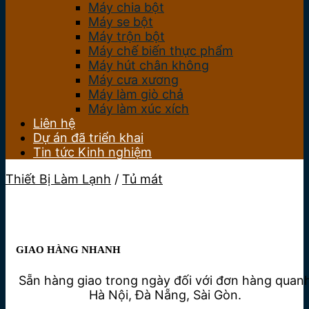
Máy chia bột
Máy se bột
Máy trộn bột
Máy chế biến thực phẩm
Máy hút chân không
Máy cưa xương
Máy làm giò chả
Máy làm xúc xích
Liên hệ
Dự án đã triển khai
Tin tức Kinh nghiệm
Thiết Bị Làm Lạnh
/
Tủ mát
GIAO HÀNG NHANH
Sẵn hàng giao trong ngày đối với đơn hàng quan
Hà Nội, Đà Nẵng, Sài Gòn.