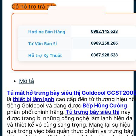
Tiết Kiệm 50% Điện Năng
Có hỗ trợ trả góp
Dàn lạnh: ống đồng
Điện áp: 220V/50Hz
Công suất: 1800W
0982.145.628
Hotline Bán Hàng
Xuất xứ: Thái Lan
0969.258.266
Tư Vấn Bán Sỉ
0367.928.628
Hỗ trợ Kỹ Thuật
Mô tả
Tủ mát hở trưng bày siêu thị Goldcool GCST200
là
thiết bị làm lạnh
cao cấp đến từ thương hiệu nổ
tiếng Goldcool và đang được
Bếp Hùng Cường
phân phối chính hãng.
Tủ trưng bày siêu thị
này
được trang bị những công nghệ làm lạnh hiện đại
và thiết kế vô cùng sang trọng. Mang lại sự hiệu
quả trong việc bảo quản thực phẩm và trưng bày