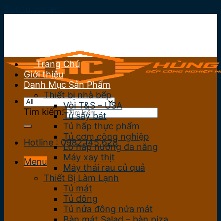
Skip to content
Trang Chủ
Giới thiệu
Danh Mục Sản Phẩm
Thiết bị nhà bếp
Vòi T&S – USA
Tìm kiếm:
Tủ sấy bát
Tủ hấp thực phẩm
Tủ cơm công nghiệp
Hotline : 0982.145.628
Lò hấp nướng đa năng
Máy xay thịt
Menu
Máy thái rau củ quả
Thiết Bị Làm Lạnh
Tủ mát
Tủ đông
Tủ nửa đông nửa mát
Bàn mát Salad – bàn piza