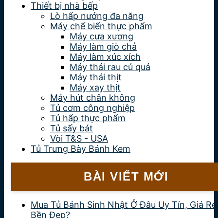
Thiết bị nhà bếp
Lò hấp nướng đa năng
Máy chế biến thực phẩm
Máy cưa xương
Máy làm giò chả
Máy làm xúc xích
Máy thái rau củ quả
Máy thái thịt
Máy xay thịt
Máy hút chân không
Tủ cơm công nghiệp
Tủ hấp thực phẩm
Tủ sấy bát
Vòi T&S - USA
Tủ Trưng Bày Bánh Kem
BÀI VIẾT MỚI
Mua Tủ Bánh Sinh Nhật Ở Đâu Uy Tín, Giá Rẻ
Bền Đẹp?