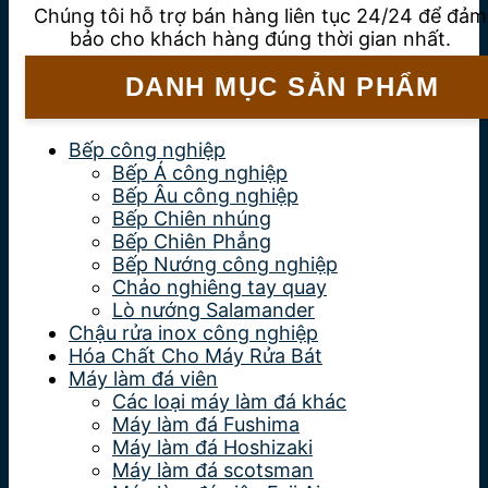
Chúng tôi hỗ trợ bán hàng liên tục 24/24 để đảm
bảo cho khách hàng đúng thời gian nhất.
DANH MỤC SẢN PHẨM
Bếp công nghiệp
Bếp Á công nghiệp
Bếp Âu công nghiệp
Bếp Chiên nhúng
Bếp Chiên Phẳng
Bếp Nướng công nghiệp
Chảo nghiêng tay quay
Lò nướng Salamander
Chậu rửa inox công nghiệp
Hóa Chất Cho Máy Rửa Bát
Máy làm đá viên
Các loại máy làm đá khác
Máy làm đá Fushima
Máy làm đá Hoshizaki
Máy làm đá scotsman