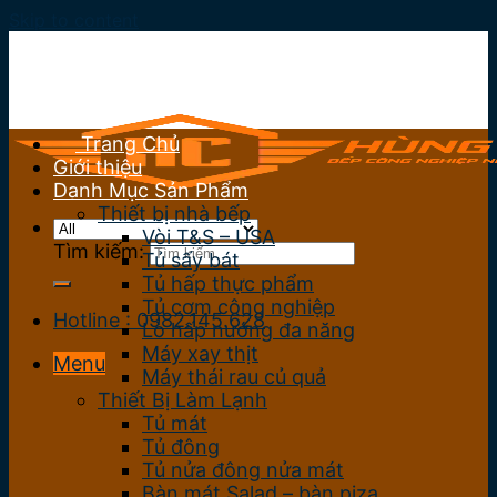
Skip to content
Trang Chủ
Giới thiệu
Danh Mục Sản Phẩm
Thiết bị nhà bếp
Vòi T&S – USA
Tìm kiếm:
Tủ sấy bát
Tủ hấp thực phẩm
Tủ cơm công nghiệp
Hotline : 0982.145.628
Lò hấp nướng đa năng
Máy xay thịt
Menu
Máy thái rau củ quả
Thiết Bị Làm Lạnh
Tủ mát
Tủ đông
Tủ nửa đông nửa mát
Bàn mát Salad – bàn piza