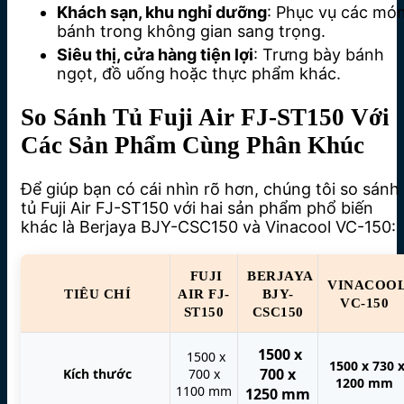
Khách sạn, khu nghỉ dưỡng
: Phục vụ các mó
bánh trong không gian sang trọng.
Siêu thị, cửa hàng tiện lợi
: Trưng bày bánh
ngọt, đồ uống hoặc thực phẩm khác.
So Sánh Tủ Fuji Air FJ-ST150 Với
Các Sản Phẩm Cùng Phân Khúc
Để giúp bạn có cái nhìn rõ hơn, chúng tôi so sánh
tủ Fuji Air FJ-ST150 với hai sản phẩm phổ biến
khác là Berjaya BJY-CSC150 và Vinacool VC-150:
FUJI
BERJAYA
VINACOO
TIÊU CHÍ
AIR FJ-
BJY-
VC-150
ST150
CSC150
1500 x
1500 x
1500 x 730 
700 x
Kích thước
700 x
1200 mm
1100 mm
1250 mm