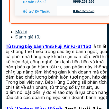
0969.258.266
Tư Vấn Bán Sỉ
– Sấy kính 3 mặt chống đọng sương
– Bao gồm 2 khoang
0367.928.628
Hỗ trợ Kỹ Thuật
+ Phần trên: 192 lít
+ Phần dưới: 200 lít
– Đèn vàng trung tính
Mô tả
– Máy nén thương hiệu Secorp bền bỉ
Đánh giá (0)
– Đồng hồ cài đặt touch control hiện đại
Tủ trưng bày bánh 1m5 Fuji Air FJ-ST150
là thiết
Nhập khẩu mới 100%
bị không thể thiếu trong các tiệm bánh ngọt, quá
Sản xuất: Fuji Air China
cà phê, nhà hàng hay khách sạn cao cấp. Với thiế
kế hiện đại, công nghệ làm lạnh tiên tiến và khả
năng bảo quản bánh tối ưu, sản phẩm này không
chỉ giúp nâng tầm không gian kinh doanh mà còn
đảm bảo chất lượng bánh luôn tươi ngon, hấp dẫn
Trong bài viết này, Bếp Hùng Cường sẽ phân tích
chi tiết về sản phẩm, từ thông số kỹ thuật, ưu
điểm nổi bật đến lý do vì sao đây là lựa chọn hàng
đầu cho các doanh nghiệp kinh doanh bánh ngọt.