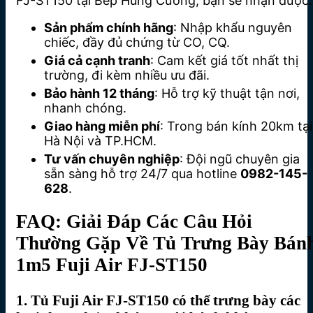
FJ-ST150 tại Bếp Hùng Cường, bạn sẽ nhận được:
Sản phẩm chính hãng
: Nhập khẩu nguyên
chiếc, đầy đủ chứng từ CO, CQ.
Giá cả cạnh tranh
: Cam kết giá tốt nhất thị
trường, đi kèm nhiều ưu đãi.
Bảo hành 12 tháng
: Hỗ trợ kỹ thuật tận nơi,
nhanh chóng.
Giao hàng miễn phí
: Trong bán kính 20km tại
Hà Nội và TP.HCM.
Tư vấn chuyên nghiệp
: Đội ngũ chuyên gia
sẵn sàng hỗ trợ 24/7 qua hotline
0982-145-
628
.
FAQ: Giải Đáp Các Câu Hỏi
Thường Gặp Về Tủ Trưng Bày Bán
1m5 Fuji Air FJ-ST150
1. Tủ Fuji Air FJ-ST150 có thể trưng bày các