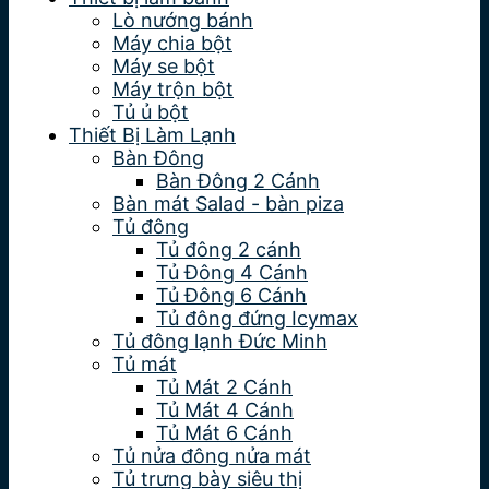
Lò nướng bánh
Máy chia bột
Máy se bột
Máy trộn bột
Tủ ủ bột
Thiết Bị Làm Lạnh
Bàn Đông
Bàn Đông 2 Cánh
Bàn mát Salad - bàn piza
Tủ đông
Tủ đông 2 cánh
Tủ Đông 4 Cánh
Tủ Đông 6 Cánh
Tủ đông đứng Icymax
Tủ đông lạnh Đức Minh
Tủ mát
Tủ Mát 2 Cánh
Tủ Mát 4 Cánh
Tủ Mát 6 Cánh
Tủ nửa đông nửa mát
Tủ trưng bày siêu thị