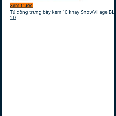
Xem trước
Tủ đông trưng bày kem 10 khay SnowVillage BL-
1.0