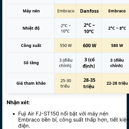
Danfoss
Máy nén
Embraco
Embraco
2°C ~
2°C ~
Nhiệt độ
2°C ~ 8°C
10°C
10°C
600 W
Công suất
550 W
580 W
3 (cố
3 (điều
3 (điều
Số tầng
chỉnh)
định)
chỉnh)
28-35
25-30
Giá tham khảo
22-28 triệu
triệu
triệu
Nhận xét
:
Fuji Air FJ-ST150 nổi bật với máy nén
Embraco bền bỉ, công suất thấp hơn, tiết kiệ
điện.