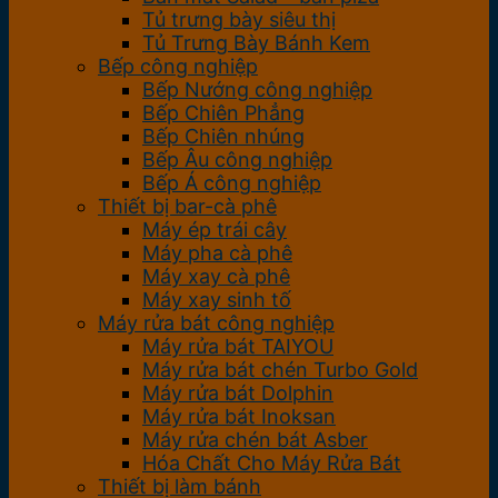
Tủ trưng bày siêu thị
Tủ Trưng Bày Bánh Kem
Bếp công nghiệp
Bếp Nướng công nghiệp
Bếp Chiên Phẳng
Bếp Chiên nhúng
Bếp Âu công nghiệp
Bếp Á công nghiệp
Thiết bị bar-cà phê
Máy ép trái cây
Máy pha cà phê
Máy xay cà phê
Máy xay sinh tố
Máy rửa bát công nghiệp
Máy rửa bát TAIYOU
Máy rửa bát chén Turbo Gold
Máy rửa bát Dolphin
Máy rửa bát Inoksan
Máy rửa chén bát Asber
Hóa Chất Cho Máy Rửa Bát
Thiết bị làm bánh