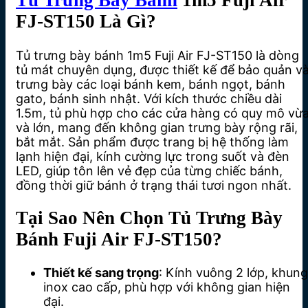
Tủ Trưng Bày Bánh
1m5 Fuji Air
FJ-ST150 Là Gì?
Tủ trưng bày bánh 1m5 Fuji Air FJ-ST150 là dòng
tủ mát chuyên dụng, được thiết kế để bảo quản v
trưng bày các loại bánh kem, bánh ngọt, bánh
gato, bánh sinh nhật. Với kích thước chiều dài
1.5m, tủ phù hợp cho các cửa hàng có quy mô vừ
và lớn, mang đến không gian trưng bày rộng rãi,
bắt mắt. Sản phẩm được trang bị hệ thống làm
lạnh hiện đại, kính cường lực trong suốt và đèn
LED, giúp tôn lên vẻ đẹp của từng chiếc bánh,
đồng thời giữ bánh ở trạng thái tươi ngon nhất.
Tại Sao Nên Chọn Tủ Trưng Bày
Bánh Fuji Air FJ-ST150?
Thiết kế sang trọng
: Kính vuông 2 lớp, khung
inox cao cấp, phù hợp với không gian hiện
đại.