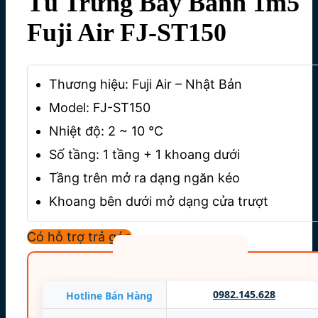
Tủ Trưng Bày Bánh 1m5
Fuji Air FJ-ST150
Thương hiệu: Fuji Air – Nhật Bản
Model: FJ-ST150
Nhiệt độ: 2 ~ 10 °C
Số tầng: 1 tầng + 1 khoang dưới
Tầng trên mở ra dạng ngăn kéo
Khoang bên dưới mở dạng cửa trượt
Kích thước: 1500 x 700 x 1100 mm
Có hỗ trợ trả góp
Nguồn điện: 220V/50Hz/1P
Công suất: 850 W
– Mặt dưới bằng đá Marble màu tùy chọn
0982.145.628
Hotline Bán Hàng
– Kính 2 lớp hút chân không