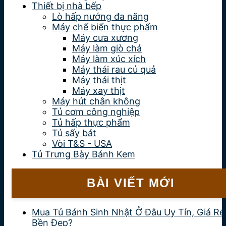
Thiết bị nhà bếp
Lò hấp nướng đa năng
Máy chế biến thực phẩm
Máy cưa xương
Máy làm giò chả
Máy làm xúc xích
Máy thái rau củ quả
Máy thái thịt
Máy xay thịt
Máy hút chân không
Tủ cơm công nghiệp
Tủ hấp thực phẩm
Tủ sấy bát
Vòi T&S - USA
Tủ Trưng Bày Bánh Kem
BÀI VIẾT MỚI
Mua Tủ Bánh Sinh Nhật Ở Đâu Uy Tín, Giá Rẻ
Bền Đẹp?