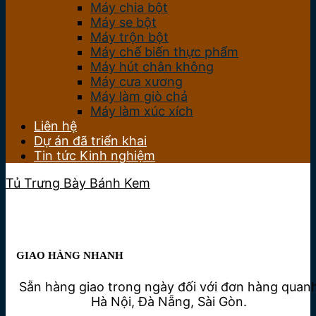
Máy chia bột
Máy se bột
Máy trộn bột
Máy chế biến thực phẩm
Máy hút chân không
Máy cưa xương
Máy làm giò chả
Máy làm xúc xích
Liên hệ
Dự án đã triển khai
Tin tức Kinh nghiệm
Tủ Trưng Bày Bánh Kem
GIAO HÀNG NHANH
Sẵn hàng giao trong ngày đối với đơn hàng quan
Hà Nội, Đà Nẵng, Sài Gòn.