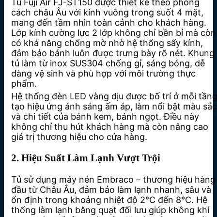
Tủ Fuji Air FJ-ST150 được thiết kế theo phong
cách châu Âu với kính vuông trong suốt 4 mặt,
mang đến tầm nhìn toàn cảnh cho khách hàng.
Lớp kính cường lực 2 lớp không chỉ bền bỉ mà còn
có khả năng chống mờ nhờ hệ thống sấy kính,
đảm bảo bánh luôn được trưng bày rõ nét. Khung
tủ làm từ inox SUS304 chống gỉ, sáng bóng, dễ
dàng vệ sinh và phù hợp với môi trường thực
phẩm.
Hệ thống đèn LED vàng dịu được bố trí ở mỗi tầng
tạo hiệu ứng ánh sáng ấm áp, làm nổi bật màu sắc
và chi tiết của bánh kem, bánh ngọt. Điều này
không chỉ thu hút khách hàng mà còn nâng cao
giá trị thương hiệu cho cửa hàng.
2. Hiệu Suất Làm Lạnh Vượt Trội
Tủ sử dụng máy nén Embraco – thương hiệu hàng
đầu từ Châu Âu, đảm bảo làm lạnh nhanh, sâu và
ổn định trong khoảng nhiệt độ 2°C đến 8°C. Hệ
thống làm lạnh bằng quạt đối lưu giúp không khí