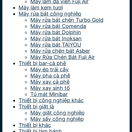
Máy làm đá viên Fuji Air
Máy làm kem tươi
Máy rửa bát công nghiệp
Máy rửa bát chén Turbo Gold
Máy rửa bát Comenda
Máy rửa bát Dolphin
Máy rửa bát Inoksan
Máy rửa bát TAIYOU
Máy rửa chén bát Asber
Máy Rửa Chén Bát Fuji Air
Thiết bị bar-cà phê
Máy ép trái cây
Máy pha cà phê
Máy xay cà phê
Máy xay sinh tố
Tủ mát Minibar
Thiết bị công nghiệp khác
Thiết bị giặt là
Máy giặt công nghiệp
Máy sấy công nghiệp
Thiết bị khác
Thiết bị làm bánh