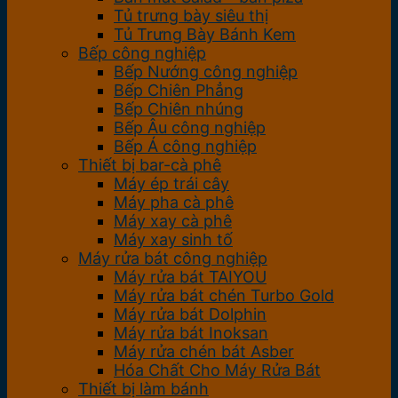
Tủ trưng bày siêu thị
Tủ Trưng Bày Bánh Kem
Bếp công nghiệp
Bếp Nướng công nghiệp
Bếp Chiên Phẳng
Bếp Chiên nhúng
Bếp Âu công nghiệp
Bếp Á công nghiệp
Thiết bị bar-cà phê
Máy ép trái cây
Máy pha cà phê
Máy xay cà phê
Máy xay sinh tố
Máy rửa bát công nghiệp
Máy rửa bát TAIYOU
Máy rửa bát chén Turbo Gold
Máy rửa bát Dolphin
Máy rửa bát Inoksan
Máy rửa chén bát Asber
Hóa Chất Cho Máy Rửa Bát
Thiết bị làm bánh