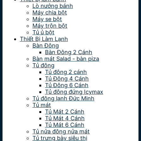
Lò nướng bánh
Máy chia bột
Máy se bột
Máy trộn bột
Tủ ủ bột
Thiết Bị Làm Lạnh
Bàn Đông
Bàn Đông 2 Cánh
Bàn mát Salad - bàn piza
Tủ đông
Tủ đông 2 cánh
Tủ Đông 4 Cánh
Tủ Đông 6 Cánh
Tủ đông đứng Icymax
Tủ đông lạnh Đức Minh
Tủ mát
Tủ Mát 2 Cánh
Tủ Mát 4 Cánh
Tủ Mát 6 Cánh
Tủ nửa đông nửa mát
Tủ trưng bày siêu thị