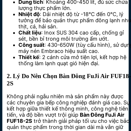
Dung tích
: Khoảng 400-450 lít, đủ sức chứa
lượng thực phẩm lớn.
Nhiệt độ
: Dải nhiệt độ từ -18°C đến 0°C, lý
tưởng để bảo quản thực phẩm đông lạnh nh
thịt, cá, hải sản.
Chất liệu
: Inox SUS 304 cao cấp, chống gỉ
sét, bền bỉ trong môi trường ẩm ướt.
Công suất
: 430-650W (tùy cấu hình), sử dụn
máy nén Embraco hiệu suất cao.
Thiết kế
: 2 cánh cửa mở tiện lợi, kết hợp hệ
thống làm lạnh quạt gió hiện đại.
2. Lý Do Nên Chọn Bàn Đông FuJi Air FUF18-
2S
Không phải ngẫu nhiên mà sản phẩm này được
các chuyên gia bếp công nghiệp đánh giá cao. Sự
kết hợp giữa thiết kế thông minh, công nghệ tiên
tiến, và độ bền vượt trội giúp
Bàn Đông FuJi Air
FUF18-2S
trở thành giải pháp tối ưu cho việc bảo
quản thực phẩm trong thời gian dài mà vẫn giữ