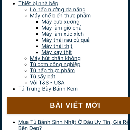
Thiết bị nhà bếp
Lò hấp nướng đa năng
Máy chế biến thực phẩm
Máy cưa xương
Máy làm giò chả
Máy làm xúc xích
Máy thái rau củ quả
Máy thái thịt
Máy xay thịt
Máy hút chân không
Tủ cơm công nghiệp
Tủ hấp thực phẩm
Tủ sấy bát
Vòi T&S - USA
Tủ Trưng Bày Bánh Kem
BÀI VIẾT MỚI
Mua Tủ Bánh Sinh Nhật Ở Đâu Uy Tín, Giá Rẻ
Bền Đẹp?