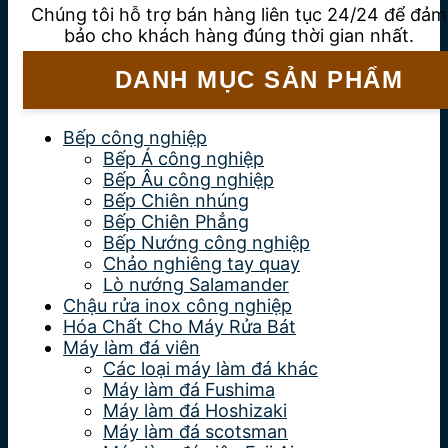
Chúng tôi hỗ trợ bán hàng liên tục 24/24 để đảm
bảo cho khách hàng đúng thời gian nhất.
DANH MỤC SẢN PHẨM
Bếp công nghiệp
Bếp Á công nghiệp
Bếp Âu công nghiệp
Bếp Chiên nhúng
Bếp Chiên Phẳng
Bếp Nướng công nghiệp
Chảo nghiêng tay quay
Lò nướng Salamander
Chậu rửa inox công nghiệp
Hóa Chất Cho Máy Rửa Bát
Máy làm đá viên
Các loại máy làm đá khác
Máy làm đá Fushima
Máy làm đá Hoshizaki
Máy làm đá scotsman