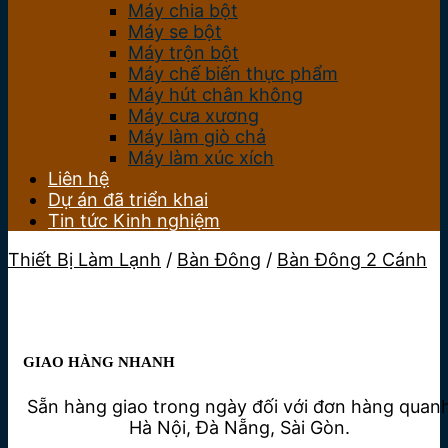
Máy chia bột
Máy se bột
Máy trộn bột
Máy chế biến thực phẩm
Máy hút chân không
Máy cưa xương
Máy làm giò chả
Máy làm xúc xích
Liên hệ
Dự án đã triển khai
Tin tức Kinh nghiệm
Thiết Bị Làm Lạnh
/
Bàn Đông
/
Bàn Đông 2 Cánh
GIAO HÀNG NHANH
Sẵn hàng giao trong ngày đối với đơn hàng quan
Hà Nội, Đà Nẵng, Sài Gòn.