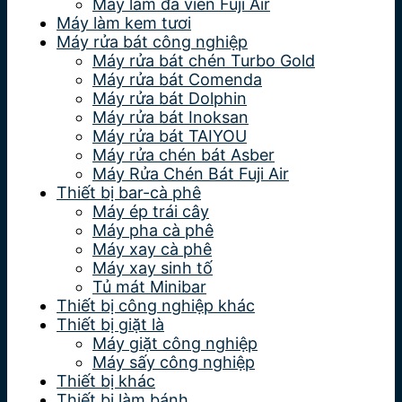
Máy làm đá viên Fuji Air
Máy làm kem tươi
Máy rửa bát công nghiệp
Máy rửa bát chén Turbo Gold
Máy rửa bát Comenda
Máy rửa bát Dolphin
Máy rửa bát Inoksan
Máy rửa bát TAIYOU
Máy rửa chén bát Asber
Máy Rửa Chén Bát Fuji Air
Thiết bị bar-cà phê
Máy ép trái cây
Máy pha cà phê
Máy xay cà phê
Máy xay sinh tố
Tủ mát Minibar
Thiết bị công nghiệp khác
Thiết bị giặt là
Máy giặt công nghiệp
Máy sấy công nghiệp
Thiết bị khác
Thiết bị làm bánh