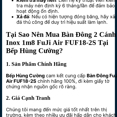
Kiểm tra máy nén
: Liên hệ kỹ thuật viên kiểm
tra máy nén định kỳ 6 tháng/lần để đảm bảo
hoạt động ổn định.
Xả đá
: Nếu có hiện tượng đóng băng, hãy xả
đá thủ công để duy trì hiệu suất làm lạnh.
Tại Sao Nên Mua Bàn Đông 2 Cánh
Inox 1m8 FuJi Air FUF18-2S Tại
Bếp Hùng Cường?
1. Sản Phẩm Chính Hãng
Bếp Hùng Cường
cam kết cung cấp
Bàn Đông FuJ
Air FUF18-2S
chính hãng 100%, đi kèm giấy tờ
chứng nhận nguồn gốc rõ ràng.
2. Giá Cạnh Tranh
Chúng tôi mang đến mức giá tốt nhất trên thị
trường, kèm theo nhiều ưu đãi hấp dẫn cho khách