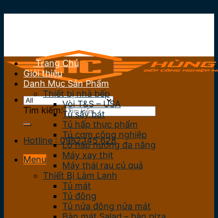
Skip to content
Trang Chủ
Giới thiệu
Danh Mục Sản Phẩm
Thiết bị nhà bếp
Vòi T&S – USA
Tìm kiếm:
Tủ sấy bát
Tủ hấp thực phẩm
Tủ cơm công nghiệp
Hotline : 0982.145.628
Lò hấp nướng đa năng
Máy xay thịt
Menu
Máy thái rau củ quả
Thiết Bị Làm Lạnh
Tủ mát
Tủ đông
Tủ nửa đông nửa mát
Bàn mát Salad – bàn piza