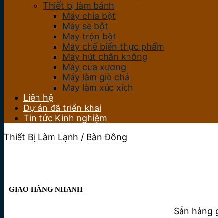
Thiết bị làm bánh
Máy chia bột
Máy se bột
Máy trộn bột
Máy chế biến thực phẩm
Máy hút chân không
Máy cưa xương
Máy làm giò chả
Máy làm xúc xích
Liên hệ
Dự án đã triển khai
Tin tức Kinh nghiệm
Thiết Bị Làm Lạnh
/
Bàn Đông
GIAO HÀNG NHANH
Sẵn hàng g