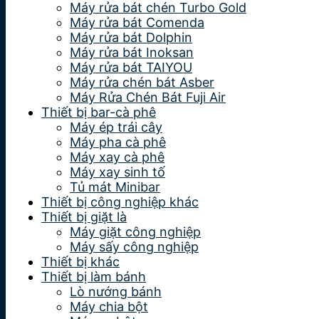
Máy rửa bát chén Turbo Gold
Máy rửa bát Comenda
Máy rửa bát Dolphin
Máy rửa bát Inoksan
Máy rửa bát TAIYOU
Máy rửa chén bát Asber
Máy Rửa Chén Bát Fuji Air
Thiết bị bar-cà phê
Máy ép trái cây
Máy pha cà phê
Máy xay cà phê
Máy xay sinh tố
Tủ mát Minibar
Thiết bị công nghiệp khác
Thiết bị giặt là
Máy giặt công nghiệp
Máy sấy công nghiệp
Thiết bị khác
Thiết bị làm bánh
Lò nướng bánh
Máy chia bột