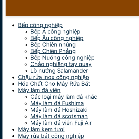
Bếp công nghiệp
Bếp Á công nghiệp
Bếp Âu công nghiệp
Bếp Chiên nhúng
Bếp Chiên Phẳng
Bếp Nướng công nghiệp
Chảo nghiêng tay quay
Lò nướng Salamander
Chậu rửa inox công nghiệp
Hóa Chất Cho Máy Rửa Bát
Máy làm đá viên
Các loại máy làm đá khác
Máy làm đá Fushima
Máy làm đá Hoshizaki
Máy làm đá scotsman
Máy làm đá viên Fuji Air
Máy làm kem tươi
Máy rửa bát công nghiệp