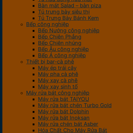
Bàn mát Salad – bàn piza
Tủ trưng bày siêu thị
Tủ Trưng Bày Bánh Kem
Bếp công nghiệp
Bếp Nướng công nghiệp
Bếp Chiên Phẳng
Bếp Chiên nhúng
Bếp Âu công nghiệp
Bếp Á công nghiệp
Thiết bị bar-cà phê
Máy ép trái cây
Máy pha cà phê
Máy xay cà phê
Máy xay sinh tố
Máy rửa bát công nghiệp
Máy rửa bát TAIYOU
Máy rửa bát chén Turbo Gold
Máy rửa bát Dolphin
Máy rửa bát Inoksan
Máy rửa chén bát Asber
Hóa Chất Cho Máy Rửa Bát