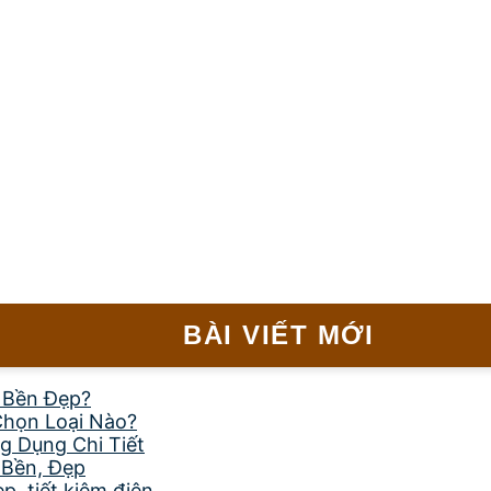
BÀI VIẾT MỚI
, Bền Đẹp?
Chọn Loại Nào?
g Dụng Chi Tiết
 Bền, Đẹp
, tiết kiệm điện