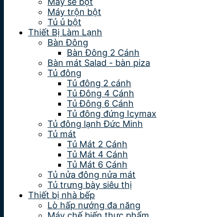
Máy se bột
Máy trộn bột
Tủ ủ bột
Thiết Bị Làm Lạnh
Bàn Đông
Bàn Đông 2 Cánh
Bàn mát Salad - bàn piza
Tủ đông
Tủ đông 2 cánh
Tủ Đông 4 Cánh
Tủ Đông 6 Cánh
Tủ đông đứng Icymax
Tủ đông lạnh Đức Minh
Tủ mát
Tủ Mát 2 Cánh
Tủ Mát 4 Cánh
Tủ Mát 6 Cánh
Tủ nửa đông nửa mát
Tủ trưng bày siêu thị
Thiết bị nhà bếp
Lò hấp nướng đa năng
Máy chế biến thực phẩm