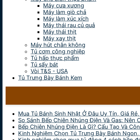
Máy cưa xương
Máy làm giò chả
Máy làm xúc xích
Máy thái rau củ quả
Máy thái thịt
Máy xay thịt
Máy hút chân không
Tủ cơm công nghiệp
Tủ hấp thực phẩm
Tủ sấy bát
Vòi T&S - USA
Tủ Trưng Bày Bánh Kem
Mua Tủ Bánh Sinh Nhật Ở Đâu Uy Tín, Giá Rẻ
So Sánh Bếp Chiên Nhúng Điện Và Gas: Nên 
Bếp Chiên Nhúng Điện Là Gì? Cấu Tạo Và Côn
Kinh Nghiệm Chọn Tủ Trưng Bày Bánh Ngon,
Kinh nghiệm chọn mua tủ đông 4 cánh bền đẹp