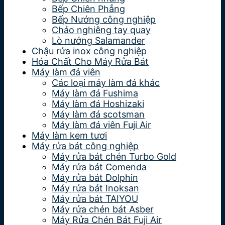
Bếp Chiên Phẳng
Bếp Nướng công nghiệp
Chảo nghiêng tay quay
Lò nướng Salamander
Chậu rửa inox công nghiệp
Hóa Chất Cho Máy Rửa Bát
Máy làm đá viên
Các loại máy làm đá khác
Máy làm đá Fushima
Máy làm đá Hoshizaki
Máy làm đá scotsman
Máy làm đá viên Fuji Air
Máy làm kem tươi
Máy rửa bát công nghiệp
Máy rửa bát chén Turbo Gold
Máy rửa bát Comenda
Máy rửa bát Dolphin
Máy rửa bát Inoksan
Máy rửa bát TAIYOU
Máy rửa chén bát Asber
Máy Rửa Chén Bát Fuji Air