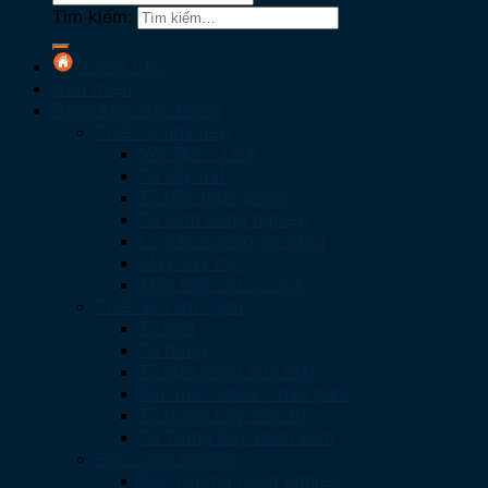
Tìm kiếm:
Trang Chủ
Giới thiệu
Danh Mục Sản Phẩm
Thiết bị nhà bếp
Vòi T&S – USA
Tủ sấy bát
Tủ hấp thực phẩm
Tủ cơm công nghiệp
Lò hấp nướng đa năng
Máy xay thịt
Máy thái rau củ quả
Thiết Bị Làm Lạnh
Tủ mát
Tủ đông
Tủ nửa đông nửa mát
Bàn mát Salad – bàn piza
Tủ trưng bày siêu thị
Tủ Trưng Bày Bánh Kem
Bếp công nghiệp
Bếp Nướng công nghiệp