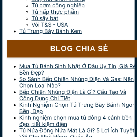
Tủ cơm công nghiệp
Tủ hấp thực phẩm
Tủ sấy bát
Vòi T&S - USA
Tủ Trưng Bày Bánh Kem
BLOG CHIA SẺ
Mua Tủ Bánh Sinh Nhật Ở Đâu Uy Tín, Giá Rẻ
Bền Đẹp?
So Sánh Bếp Chiên Nhúng Điện Và Gas: Nên
Chọn Loại Nào?
Bếp Chiên Nhúng Điện Là Gì? Cấu Tạo Và
Công Dụng Chi Tiết
Kinh Nghiệm Chọn Tủ Trưng Bày Bánh Ngon
Bền, Đẹp
Kinh nghiệm chọn mua tủ đông 4 cánh bền
đẹp, tiết kiệm điện
Tủ Nửa Đông Nửa Mát Là Gì? 5 Lợi Ích Tuyệt
Vời Cho Nhà Hàng, Quán Ăn