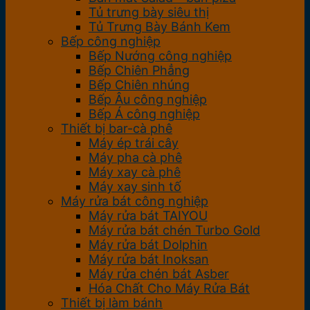
Tủ trưng bày siêu thị
Tủ Trưng Bày Bánh Kem
Bếp công nghiệp
Bếp Nướng công nghiệp
Bếp Chiên Phẳng
Bếp Chiên nhúng
Bếp Âu công nghiệp
Bếp Á công nghiệp
Thiết bị bar-cà phê
Máy ép trái cây
Máy pha cà phê
Máy xay cà phê
Máy xay sinh tố
Máy rửa bát công nghiệp
Máy rửa bát TAIYOU
Máy rửa bát chén Turbo Gold
Máy rửa bát Dolphin
Máy rửa bát Inoksan
Máy rửa chén bát Asber
Hóa Chất Cho Máy Rửa Bát
Thiết bị làm bánh