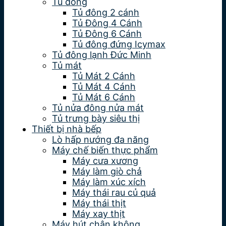
Tủ đông
Tủ đông 2 cánh
Tủ Đông 4 Cánh
Tủ Đông 6 Cánh
Tủ đông đứng Icymax
Tủ đông lạnh Đức Minh
Tủ mát
Tủ Mát 2 Cánh
Tủ Mát 4 Cánh
Tủ Mát 6 Cánh
Tủ nửa đông nửa mát
Tủ trưng bày siêu thị
Thiết bị nhà bếp
Lò hấp nướng đa năng
Máy chế biến thực phẩm
Máy cưa xương
Máy làm giò chả
Máy làm xúc xích
Máy thái rau củ quả
Máy thái thịt
Máy xay thịt
Máy hút chân không