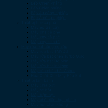
Bếp Chiên Phẳng
Bếp Chiên nhúng
Bếp Âu công nghiệp
Bếp Á công nghiệp
Thiết bị bar-cà phê
Máy ép trái cây
Máy pha cà phê
Máy xay cà phê
Máy xay sinh tố
Máy rửa bát công nghiệp
Máy rửa bát TAIYOU
Máy rửa bát chén Turbo Gold
Máy rửa bát Dolphin
Máy rửa bát Inoksan
Máy rửa chén bát Asber
Hóa Chất Cho Máy Rửa Bát
Thiết bị làm bánh
Máy chia bột
Máy se bột
Máy trộn bột
Máy chế biến thực phẩm
Máy hút chân không