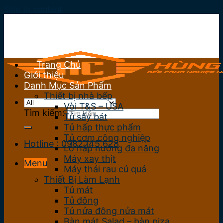
Skip to content
Trang Chủ
Giới thiệu
Danh Mục Sản Phẩm
Thiết bị nhà bếp
Vòi T&S – USA
Tìm kiếm:
Tủ sấy bát
Tủ hấp thực phẩm
Tủ cơm công nghiệp
Hotline : 0982.145.628
Lò hấp nướng đa năng
Máy xay thịt
Menu
Máy thái rau củ quả
Thiết Bị Làm Lạnh
Tủ mát
Tủ đông
Tủ nửa đông nửa mát
Bàn mát Salad – bàn piza