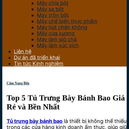
Máy chia bột
Máy se bột
Máy trộn bột
Máy chế biến thực phẩm
Máy hút chân không
Máy cưa xương
Máy làm giò chả
Máy làm xúc xích
Liên hệ
Dự án đã triển khai
Tin tức Kinh nghiệm
Cẩm Nang Bếp
Top 5 Tủ Trưng Bày Bánh Bao Giá
Rẻ và Bền Nhất
Tủ trưng bày bánh bao
là thiết bị không thể thiếu
trong các cửa hàng kinh doanh ẩm thực, giúp giữ