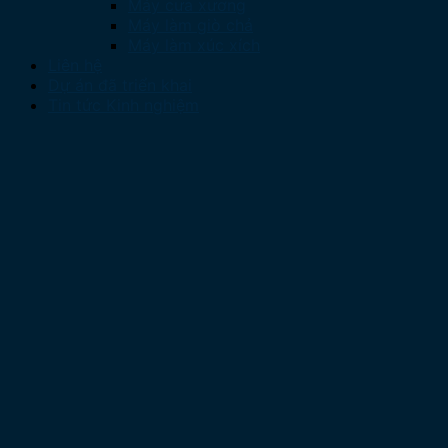
Máy cưa xương
Máy làm giò chả
Máy làm xúc xích
Liên hệ
Dự án đã triển khai
Tin tức Kinh nghiệm