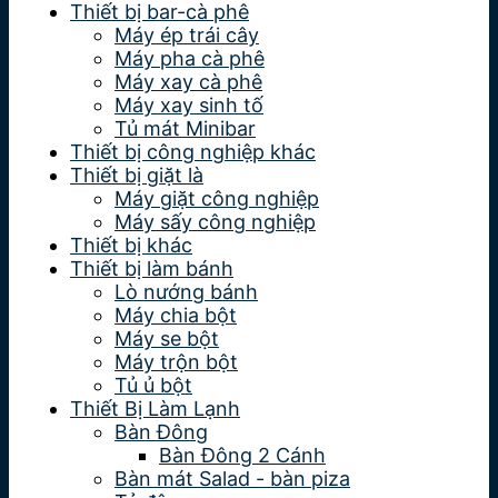
Thiết bị bar-cà phê
Máy ép trái cây
Máy pha cà phê
Máy xay cà phê
Máy xay sinh tố
Tủ mát Minibar
Thiết bị công nghiệp khác
Thiết bị giặt là
Máy giặt công nghiệp
Máy sấy công nghiệp
Thiết bị khác
Thiết bị làm bánh
Lò nướng bánh
Máy chia bột
Máy se bột
Máy trộn bột
Tủ ủ bột
Thiết Bị Làm Lạnh
Bàn Đông
Bàn Đông 2 Cánh
Bàn mát Salad - bàn piza