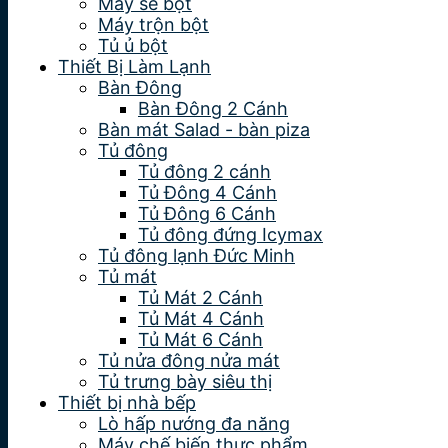
Máy se bột
Máy trộn bột
Tủ ủ bột
Thiết Bị Làm Lạnh
Bàn Đông
Bàn Đông 2 Cánh
Bàn mát Salad - bàn piza
Tủ đông
Tủ đông 2 cánh
Tủ Đông 4 Cánh
Tủ Đông 6 Cánh
Tủ đông đứng Icymax
Tủ đông lạnh Đức Minh
Tủ mát
Tủ Mát 2 Cánh
Tủ Mát 4 Cánh
Tủ Mát 6 Cánh
Tủ nửa đông nửa mát
Tủ trưng bày siêu thị
Thiết bị nhà bếp
Lò hấp nướng đa năng
Máy chế biến thực phẩm