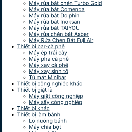
Máy rửa bát chén Turbo Gold
Máy rửa bát Comenda
Máy rửa bát Dolphin
Máy rửa bát Inoksan
Máy rửa bát TAIYOU
Máy rửa chén bát Asber
Máy Rửa Chén Bát Fuji Air
Thiết bị bar-cà phê
Máy ép trái cây
Máy pha cà phê
Máy xay cà phê
Máy xay sinh tố
Tủ mát Minibar
Thiết bị công nghiệp khác
Thiết bị giặt là
Máy giặt công nghiệp
Máy sấy công nghiệp
Thiết bị khác
Thiết bị làm bánh
Lò nướng bánh
Máy chia bột