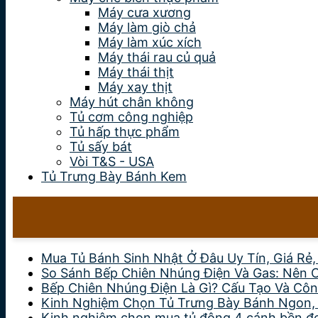
Máy cưa xương
Máy làm giò chả
Máy làm xúc xích
Máy thái rau củ quả
Máy thái thịt
Máy xay thịt
Máy hút chân không
Tủ cơm công nghiệp
Tủ hấp thực phẩm
Tủ sấy bát
Vòi T&S - USA
Tủ Trưng Bày Bánh Kem
Mua Tủ Bánh Sinh Nhật Ở Đâu Uy Tín, Giá Rẻ
So Sánh Bếp Chiên Nhúng Điện Và Gas: Nên 
Bếp Chiên Nhúng Điện Là Gì? Cấu Tạo Và Côn
Kinh Nghiệm Chọn Tủ Trưng Bày Bánh Ngon,
Kinh nghiệm chọn mua tủ đông 4 cánh bền đẹp