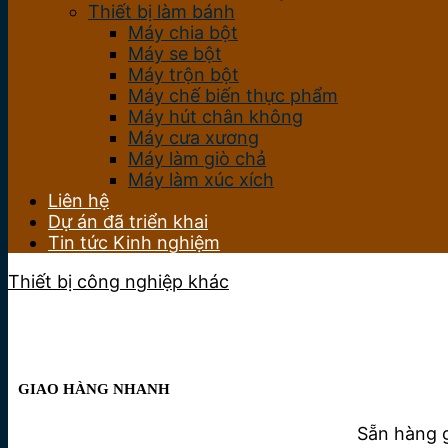
Thiết bị làm bánh
Máy chia bột
Máy se bột
Máy trộn bột
Máy chế biến thực phẩm
Máy hút chân không
Máy cưa xương
Máy làm giò chả
Máy làm xúc xích
Liên hệ
Dự án đã triển khai
Tin tức Kinh nghiệm
Thiết bị công nghiệp khác
GIAO HÀNG NHANH
Sẵn hàng g