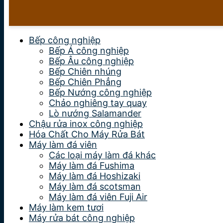
Bếp công nghiệp
Bếp Á công nghiệp
Bếp Âu công nghiệp
Bếp Chiên nhúng
Bếp Chiên Phẳng
Bếp Nướng công nghiệp
Chảo nghiêng tay quay
Lò nướng Salamander
Chậu rửa inox công nghiệp
Hóa Chất Cho Máy Rửa Bát
Máy làm đá viên
Các loại máy làm đá khác
Máy làm đá Fushima
Máy làm đá Hoshizaki
Máy làm đá scotsman
Máy làm đá viên Fuji Air
Máy làm kem tươi
Máy rửa bát công nghiệp