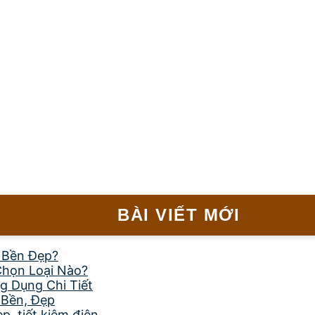
BÀI VIẾT MỚI
, Bền Đẹp?
Chọn Loại Nào?
g Dụng Chi Tiết
 Bền, Đẹp
, tiết kiệm điện