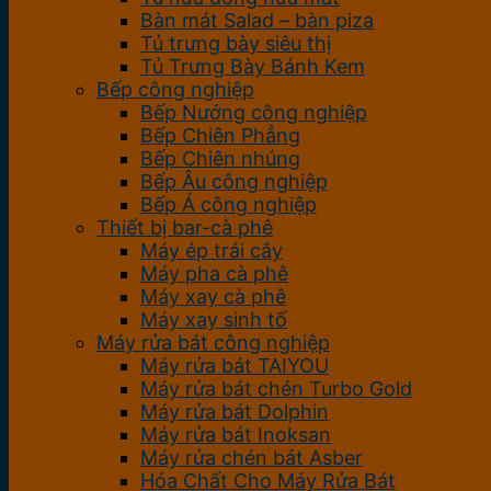
Bàn mát Salad – bàn piza
Tủ trưng bày siêu thị
Tủ Trưng Bày Bánh Kem
Bếp công nghiệp
Bếp Nướng công nghiệp
Bếp Chiên Phẳng
Bếp Chiên nhúng
Bếp Âu công nghiệp
Bếp Á công nghiệp
Thiết bị bar-cà phê
Máy ép trái cây
Máy pha cà phê
Máy xay cà phê
Máy xay sinh tố
Máy rửa bát công nghiệp
Máy rửa bát TAIYOU
Máy rửa bát chén Turbo Gold
Máy rửa bát Dolphin
Máy rửa bát Inoksan
Máy rửa chén bát Asber
Hóa Chất Cho Máy Rửa Bát