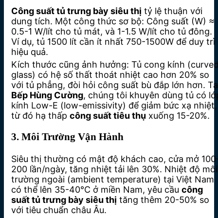
Công suất tủ trưng bày siêu thị
tỷ lệ thuận với
dung tích. Một công thức sơ bộ: Công suất (W) ≈
0.5-1 W/lít cho tủ mát, và 1-1.5 W/lít cho tủ đông.
Ví dụ, tủ 1500 lít cần ít nhất 750-1500W để duy trì
hiệu quả.
Kích thước cũng ảnh hưởng: Tủ cong kính (curve
glass) có hệ số thất thoát nhiệt cao hơn 20% so
với tủ phẳng, đòi hỏi công suất bù đắp lớn hơn. Tạ
Bếp Hùng Cường
, chúng tôi khuyên dùng tủ có lớ
kính Low-E (low-emissivity) để giảm bức xạ nhiệt,
từ đó hạ thấp
công suất tiêu thụ
xuống 15-20%.
3. Môi Trường Vận Hành
Siêu thị thường có mật độ khách cao, cửa mở 100
200 lần/ngày, tăng nhiệt tải lên 30%. Nhiệt độ môi
trường ngoài (ambient temperature) tại Việt Nam
có thể lên 35-40°C ở miền Nam, yêu cầu
công
suất tủ trưng bày siêu thị
tăng thêm 20-50% so
với tiêu chuẩn châu Âu.