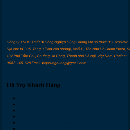
Công ty TNHH Thiết Bị Công Nghiệp Hùng Cường Mã số thuế: 0110299706
Địa chỉ: VP905, Tầng 9 (Sàn văn phòng), Khối C, Tòa Nhà Hồ Gươm Plaza, S
102 Phố Trần Phú, Phường Hà Đông, Thành phố Hà Nội, Việt Nam. Hotline:
0982-145-628 Email: bephungcuong@gmail.com
Hỗ Trợ Khách Hàng
Chính sách đổi trả
Chính sách bảo mật
Điều khoản dịch vụ
Chính sách thanh toán
Chính sách vận chuyển
Quy định về bảo hành