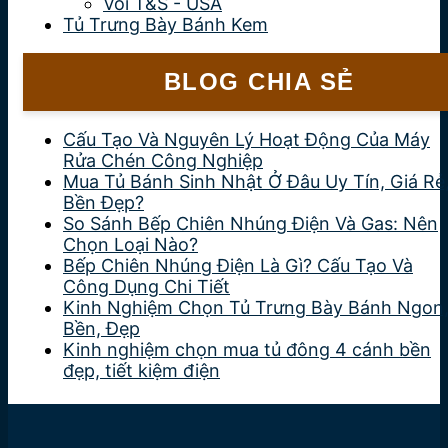
Vòi T&S - USA
Tủ Trưng Bày Bánh Kem
BLOG CHIA SẺ
Cấu Tạo Và Nguyên Lý Hoạt Động Của Máy
Rửa Chén Công Nghiệp
Mua Tủ Bánh Sinh Nhật Ở Đâu Uy Tín, Giá Rẻ
Bền Đẹp?
So Sánh Bếp Chiên Nhúng Điện Và Gas: Nên
Chọn Loại Nào?
Bếp Chiên Nhúng Điện Là Gì? Cấu Tạo Và
Công Dụng Chi Tiết
Kinh Nghiệm Chọn Tủ Trưng Bày Bánh Ngon
Bền, Đẹp
Kinh nghiệm chọn mua tủ đông 4 cánh bền
đẹp, tiết kiệm điện