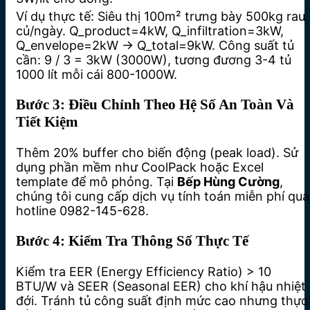
Ví dụ thực tế: Siêu thị 100m² trưng bày 500kg rau
củ/ngày. Q_product=4kW, Q_infiltration=3kW,
Q_envelope=2kW → Q_total=9kW. Công suất tủ
cần: 9 / 3 = 3kW (3000W), tương đương 3-4 tủ
1000 lít mỗi cái 800-1000W.
Bước 3: Điều Chỉnh Theo Hệ Số An Toàn Và
Tiết Kiệm
Thêm 20% buffer cho biến động (peak load). Sử
dụng phần mềm như CoolPack hoặc Excel
template để mô phỏng. Tại
Bếp Hùng Cường
,
chúng tôi cung cấp dịch vụ tính toán miễn phí qua
hotline 0982-145-628.
Bước 4: Kiểm Tra Thông Số Thực Tế
Kiểm tra EER (Energy Efficiency Ratio) > 10
BTU/W và SEER (Seasonal EER) cho khí hậu nhiệt
đới. Tránh tủ công suất định mức cao nhưng thực