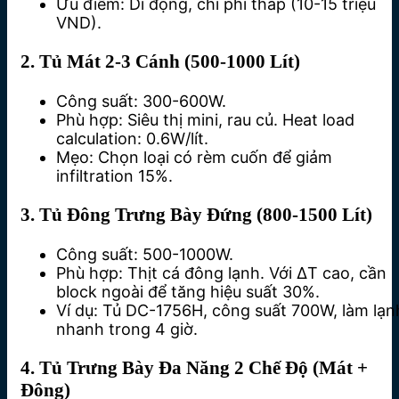
Ưu điểm: Di động, chi phí thấp (10-15 triệu
VND).
2. Tủ Mát 2-3 Cánh (500-1000 Lít)
Công suất: 300-600W.
Phù hợp: Siêu thị mini, rau củ. Heat load
calculation: 0.6W/lít.
Mẹo: Chọn loại có rèm cuốn để giảm
infiltration 15%.
3. Tủ Đông Trưng Bày Đứng (800-1500 Lít)
Công suất: 500-1000W.
Phù hợp: Thịt cá đông lạnh. Với ΔT cao, cần
block ngoài để tăng hiệu suất 30%.
Ví dụ: Tủ DC-1756H, công suất 700W, làm lạn
nhanh trong 4 giờ.
4. Tủ Trưng Bày Đa Năng 2 Chế Độ (Mát +
Đông)