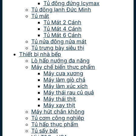
Tủ đông đứng Icymax
Tủ đông lạnh Đức Minh
Tủ mát
Tủ Mát 2 Cánh
Tủ Mát 4 Cánh
Tủ Mát 6 Cánh
Tủ nửa đông nửa mát
Tủ trưng bày siêu thị
Thiết bị nhà bếp
Lò hấp nướng đa năng
Máy chế biến thực phẩm
Máy cưa xương
Máy làm giò chả
Máy làm xúc xích
Máy thái rau củ quả
Máy thái thịt
Máy xay thịt
Máy hút chân không
Tủ cơm công nghiệp
Tủ hấp thực phẩm
Tủ sấy bát