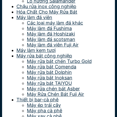
Lò nướng Salamander
Chậu rửa inox công nghiệp
Hóa Chất Cho Máy Rửa Bát
Máy làm đá viên
Các loại máy làm đá khác
Máy làm đá Fushima
Máy làm đá Hoshizaki
Máy làm đá scotsman
Máy làm đá viên Fuji Air
Máy làm kem tươi
Máy rửa bát công nghiệp
Máy rửa bát chén Turbo Gold
Máy rửa bát Comenda
Máy rửa bát Dolphin
Máy rửa bát Inoksan
Máy rửa bát TAIYOU
Máy rửa chén bát Asber
Máy Rửa Chén Bát Fuji Air
Thiết bị bar-cà phê
Máy ép trái cây
Máy pha cà phê
Máy xay cà phê