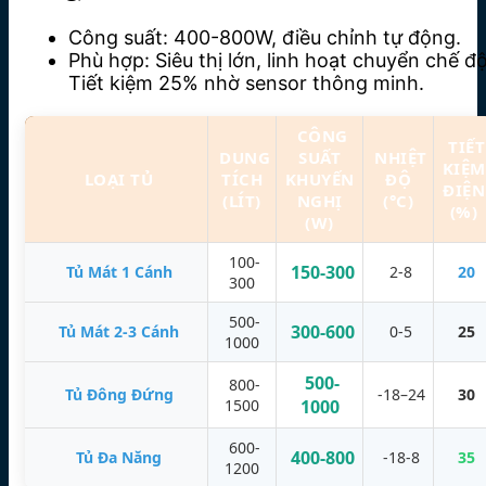
Công suất: 400-800W, điều chỉnh tự động.
Phù hợp: Siêu thị lớn, linh hoạt chuyển chế độ
Tiết kiệm 25% nhờ sensor thông minh.
CÔNG
TIẾT
DUNG
SUẤT
NHIỆT
KIỆM
LOẠI TỦ
TÍCH
KHUYẾN
ĐỘ
ĐIỆN
(LÍT)
NGHỊ
(°C)
(%)
(W)
100-
150-300
Tủ Mát 1 Cánh
2-8
20
300
500-
300-600
Tủ Mát 2-3 Cánh
0-5
25
1000
500-
800-
Tủ Đông Đứng
-18–24
30
1500
1000
600-
400-800
Tủ Đa Năng
-18-8
35
1200