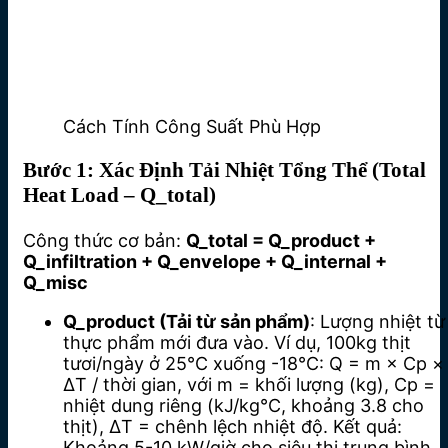
Cách Tính Công Suất Phù Hợp
Bước 1: Xác Định Tải Nhiệt Tổng Thể (Total
Heat Load – Q_total)
Công thức cơ bản:
Q_total = Q_product +
Q_infiltration + Q_envelope + Q_internal +
Q_misc
Q_product (Tải từ sản phẩm)
: Lượng nhiệt từ
thực phẩm mới đưa vào. Ví dụ, 100kg thịt
tươi/ngày ở 25°C xuống -18°C: Q = m × Cp ×
ΔT / thời gian, với m = khối lượng (kg), Cp =
nhiệt dung riêng (kJ/kg°C, khoảng 3.8 cho
thịt), ΔT = chênh lệch nhiệt độ. Kết quả:
Khoảng 5-10 kW/giờ cho siêu thị trung bình.