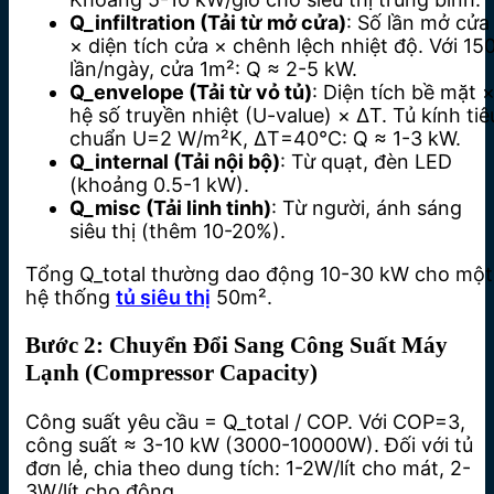
Q_infiltration (Tải từ mở cửa)
: Số lần mở cửa
× diện tích cửa × chênh lệch nhiệt độ. Với 15
lần/ngày, cửa 1m²: Q ≈ 2-5 kW.
Q_envelope (Tải từ vỏ tủ)
: Diện tích bề mặt 
hệ số truyền nhiệt (U-value) × ΔT. Tủ kính tiê
chuẩn U=2 W/m²K, ΔT=40°C: Q ≈ 1-3 kW.
Q_internal (Tải nội bộ)
: Từ quạt, đèn LED
(khoảng 0.5-1 kW).
Q_misc (Tải linh tinh)
: Từ người, ánh sáng
siêu thị (thêm 10-20%).
Tổng Q_total thường dao động 10-30 kW cho một
hệ thống
tủ siêu thị
50m².
Bước 2: Chuyển Đổi Sang Công Suất Máy
Lạnh (Compressor Capacity)
Công suất yêu cầu = Q_total / COP. Với COP=3,
công suất ≈ 3-10 kW (3000-10000W). Đối với tủ
đơn lẻ, chia theo dung tích: 1-2W/lít cho mát, 2-
3W/lít cho đông.