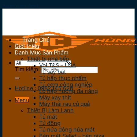
Skip to content
Trang Chủ
Giới thiệu
Danh Mục Sản Phẩm
Thiết bị nhà bếp
Vòi T&S – USA
Tìm kiếm:
Tủ sấy bát
Tủ hấp thực phẩm
Tủ cơm công nghiệp
Hotline : 0982.145.628
Lò hấp nướng đa năng
Máy xay thịt
Menu
Máy thái rau củ quả
Thiết Bị Làm Lạnh
Tủ mát
Tủ đông
Tủ nửa đông nửa mát
Bàn mát Salad – bàn piza