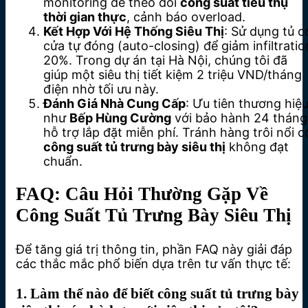
monitoring để theo dõi
công suất tiêu thụ
thời gian thực
, cảnh báo overload.
Kết Hợp Với Hệ Thống Siêu Thị
: Sử dụng tủ c
cửa tự đóng (auto-closing) để giảm infiltratio
20%. Trong dự án tại Hà Nội, chúng tôi đã
giúp một siêu thị tiết kiệm 2 triệu VND/tháng
điện nhờ tối ưu này.
Đánh Giá Nhà Cung Cấp
: Ưu tiên thương hiệ
như
Bếp Hùng Cường
với bảo hành 24 tháng
hỗ trợ lắp đặt miễn phí. Tránh hàng trôi nổi c
công suất tủ trưng bày siêu thị
không đạt
chuẩn.
FAQ: Câu Hỏi Thường Gặp Về
Công Suất Tủ Trưng Bày Siêu Thị
Để tăng giá trị thông tin, phần FAQ này giải đáp
các thắc mắc phổ biến dựa trên tư vấn thực tế:
1. Làm thế nào để biết công suất tủ trưng bày