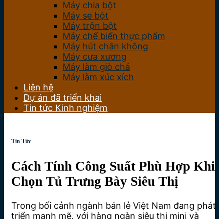
Máy chia bột
Máy se bột
Máy trộn bột
Máy chế biến thực phẩm
Máy hút chân không
Máy cưa xương
Máy làm giò chả
Máy làm xúc xích
Liên hệ
Dự án đã triển khai
Tin tức Kinh nghiệm
Tin Tức
Cách Tính Công Suất Phù Hợp Khi
Chọn Tủ Trưng Bày Siêu Thị
Trong bối cảnh ngành bán lẻ Việt Nam đang phát
triển mạnh mẽ, với hàng ngàn siêu thị mini và