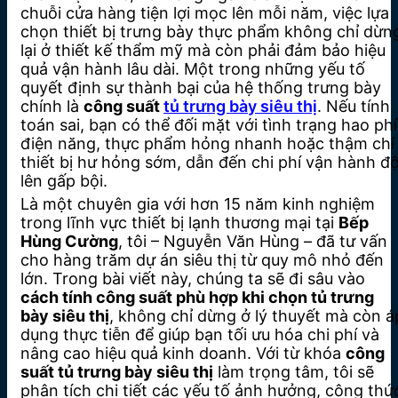
chuỗi cửa hàng tiện lợi mọc lên mỗi năm, việc lựa
chọn thiết bị trưng bày thực phẩm không chỉ dừn
lại ở thiết kế thẩm mỹ mà còn phải đảm bảo hiệu
quả vận hành lâu dài. Một trong những yếu tố
quyết định sự thành bại của hệ thống trưng bày
chính là
công suất
tủ trưng bày siêu thị
. Nếu tính
toán sai, bạn có thể đối mặt với tình trạng hao phí
điện năng, thực phẩm hỏng nhanh hoặc thậm chí
thiết bị hư hỏng sớm, dẫn đến chi phí vận hành độ
lên gấp bội.
Là một chuyên gia với hơn 15 năm kinh nghiệm
trong lĩnh vực thiết bị lạnh thương mại tại
Bếp
Hùng Cường
, tôi – Nguyễn Văn Hùng – đã tư vấn
cho hàng trăm dự án siêu thị từ quy mô nhỏ đến
lớn. Trong bài viết này, chúng ta sẽ đi sâu vào
cách tính công suất phù hợp khi chọn tủ trưng
bày siêu thị
, không chỉ dừng ở lý thuyết mà còn á
dụng thực tiễn để giúp bạn tối ưu hóa chi phí và
nâng cao hiệu quả kinh doanh. Với từ khóa
công
suất tủ trưng bày siêu thị
làm trọng tâm, tôi sẽ
phân tích chi tiết các yếu tố ảnh hưởng, công thứ