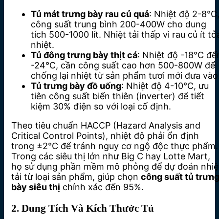
Tủ mát trưng bày rau củ quả
: Nhiệt độ 2-8°C
công suất trung bình 200-400W cho dung
tích 500-1000 lít. Nhiệt tải thấp vì rau củ ít tỏ
nhiệt.
Tủ đông trưng bày thịt cá
: Nhiệt độ -18°C đế
-24°C, cần công suất cao hơn 500-800W để
chống lại nhiệt từ sản phẩm tươi mới đưa vào
Tủ trưng bày đồ uống
: Nhiệt độ 4-10°C, ưu
tiên công suất biến thiên (inverter) để tiết
kiệm 30% điện so với loại cố định.
Theo tiêu chuẩn HACCP (Hazard Analysis and
Critical Control Points), nhiệt độ phải ổn định
trong ±2°C để tránh nguy cơ ngộ độc thực phẩm.
Trong các siêu thị lớn như Big C hay Lotte Mart,
họ sử dụng phần mềm mô phỏng để dự đoán nhiệ
tải từ loại sản phẩm, giúp chọn
công suất tủ trưn
bày siêu thị
chính xác đến 95%.
2. Dung Tích Và Kích Thước Tủ