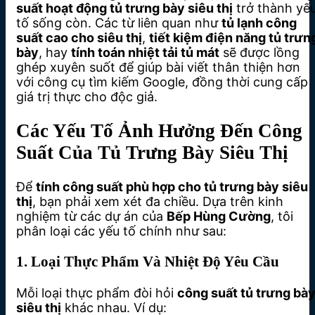
suất hoạt động tủ trưng bày siêu thị
trở thành yế
tố sống còn. Các từ liên quan như
tủ lạnh công
suất cao cho siêu thị
,
tiết kiệm điện năng tủ trưn
bày
, hay
tính toán nhiệt tải tủ mát
sẽ được lồng
ghép xuyên suốt để giúp bài viết thân thiện hơn
với công cụ tìm kiếm Google, đồng thời cung cấp
giá trị thực cho độc giả.
Các Yếu Tố Ảnh Hưởng Đến Công
Suất Của Tủ Trưng Bày Siêu Thị
Để
tính công suất phù hợp cho tủ trưng bày siêu
thị
, bạn phải xem xét đa chiều. Dựa trên kinh
nghiệm từ các dự án của
Bếp Hùng Cường
, tôi
phân loại các yếu tố chính như sau:
1. Loại Thực Phẩm Và Nhiệt Độ Yêu Cầu
Mỗi loại thực phẩm đòi hỏi
công suất tủ trưng bà
siêu thị
khác nhau. Ví dụ: