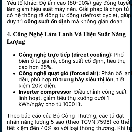
Yếu tố khác: Độ ẩm cao (80-90%) gây đóng tuyết
làm giảm hiệu suất máy nén. Giải pháp là chọn tủ
có hệ thống rã đông tự động (defrost cycle), giúp
duy trì
công suất ổn định
mà không gián đoạn.
4. Công Nghệ Làm Lạnh Và Hiệu Suất Năng
Lượng
Công nghệ trực tiếp (direct cooling)
: Phổ
biến ở tủ giá rẻ, công suất cố định, tiêu thụ
cao hơn 25%.
Công nghệ quạt gió (forced air)
: Phân bố lạn
đều, phù hợp
tủ trưng bày siêu thị lớn
, tiết
kiệm 20% điện.
Inverter compressor
: Điều chỉnh công suất
linh hoạt, giảm tiêu thụ xuống dưới 1
kWh/ngày cho tủ 1000 lít.
Theo báo cáo của Bộ Công Thương, các tủ đạt
nhãn năng lượng 5 sao (theo TCVN 7598) có thể
tiết kiệm đến 40% so với loại thông thường. Khi tư