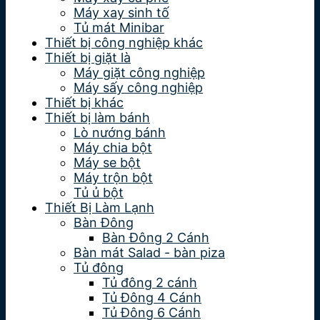
Máy xay sinh tố
Tủ mát Minibar
Thiết bị công nghiệp khác
Thiết bị giặt là
Máy giặt công nghiệp
Máy sấy công nghiệp
Thiết bị khác
Thiết bị làm bánh
Lò nướng bánh
Máy chia bột
Máy se bột
Máy trộn bột
Tủ ủ bột
Thiết Bị Làm Lạnh
Bàn Đông
Bàn Đông 2 Cánh
Bàn mát Salad - bàn piza
Tủ đông
Tủ đông 2 cánh
Tủ Đông 4 Cánh
Tủ Đông 6 Cánh