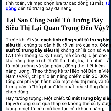
tính toán, và mẹo chọn lựa từ các dòng tủ mát,
tủ
đông
đến tủ trưng bày đa năng.
Tại Sao Công Suất Tủ Trưng Bày
Siêu Thị Lại Quan Trọng Đến Vậy?
Trước khi đi vào
cách tính công suất tủ trưng bày
siêu thị
, chúng ta cần hiểu rõ vai trò của nó.
Côn
suất tủ trưng bày siêu thị
không chỉ là con số wat
(W) trên thông số kỹ thuật, mà còn đại diện cho
khả năng duy trì nhiệt độ ổn định, loại bỏ nhiệt tải
từ môi trường và sản phẩm, đồng thời tiết kiệm
năng lượng. Theo thống kê từ Hiệp hội Bán lẻ Việt
Nam (VAR), chi phí điện năng chiếm đến 20-30%
tổng chi phí vận hành của một siêu thị mini, và tủ
trưng bày là “thủ phạm” lớn nhất nếu không được
chọn đúng.
Hãy tưởng tượng: Một chiếc
tủ mát trưng bày siê
thị
với công suất quá thấp sẽ không thể xử lý đượ
lượng nhiệt từ cửa mở liên tục của khách hàng,