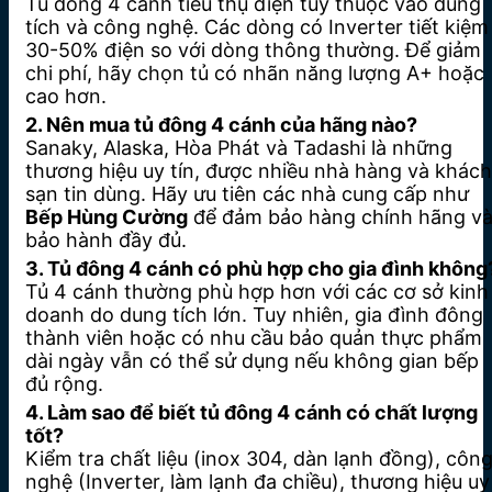
Tủ đông 4 cánh tiêu thụ điện tùy thuộc vào dung
tích và công nghệ. Các dòng có Inverter tiết kiệm
30-50% điện so với dòng thông thường. Để giảm
chi phí, hãy chọn tủ có nhãn năng lượng A+ hoặc
cao hơn.
2. Nên mua tủ đông 4 cánh của hãng nào?
Sanaky, Alaska, Hòa Phát và Tadashi là những
thương hiệu uy tín, được nhiều nhà hàng và khách
sạn tin dùng. Hãy ưu tiên các nhà cung cấp như
Bếp Hùng Cường
để đảm bảo hàng chính hãng v
bảo hành đầy đủ.
3. Tủ đông 4 cánh có phù hợp cho gia đình không
Tủ 4 cánh thường phù hợp hơn với các cơ sở kinh
doanh do dung tích lớn. Tuy nhiên, gia đình đông
thành viên hoặc có nhu cầu bảo quản thực phẩm
dài ngày vẫn có thể sử dụng nếu không gian bếp
đủ rộng.
4. Làm sao để biết tủ đông 4 cánh có chất lượng
tốt?
Kiểm tra chất liệu (inox 304, dàn lạnh đồng), côn
nghệ (Inverter, làm lạnh đa chiều), thương hiệu uy