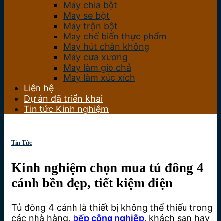
Máy chia bột
Máy se bột
Máy trộn bột
Máy chế biến thực phẩm
Máy hút chân không
Máy cưa xương
Máy làm giò chả
Máy làm xúc xích
Liên hệ
Dự án đã triển khai
Tin tức Kinh nghiệm
Tin Tức
Kinh nghiệm chọn mua tủ đông 4
cánh bền đẹp, tiết kiệm điện
Tủ đông 4 cánh là thiết bị không thể thiếu trong
các nhà hàng,
bếp công nghiệp
, khách sạn hay