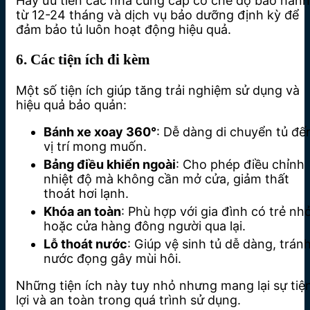
Hãy ưu tiên các nhà cung cấp có chế độ bảo hành
từ 12-24 tháng và dịch vụ bảo dưỡng định kỳ để
đảm bảo tủ luôn hoạt động hiệu quả.
6. Các tiện ích đi kèm
Một số tiện ích giúp tăng trải nghiệm sử dụng và
hiệu quả bảo quản:
Bánh xe xoay 360°
: Dễ dàng di chuyển tủ đế
vị trí mong muốn.
Bảng điều khiển ngoài
: Cho phép điều chỉnh
nhiệt độ mà không cần mở cửa, giảm thất
thoát hơi lạnh.
Khóa an toàn
: Phù hợp với gia đình có trẻ nh
hoặc cửa hàng đông người qua lại.
Lỗ thoát nước
: Giúp vệ sinh tủ dễ dàng, trán
nước đọng gây mùi hôi.
Những tiện ích này tuy nhỏ nhưng mang lại sự tiệ
lợi và an toàn trong quá trình sử dụng.