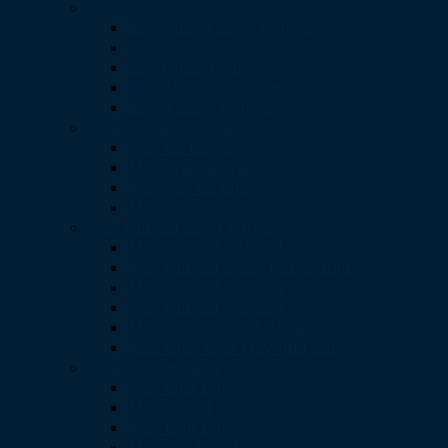
Bếp công nghiệp
Bếp Nướng công nghiệp
Bếp Chiên Phẳng
Bếp Chiên nhúng
Bếp Âu công nghiệp
Bếp Á công nghiệp
Thiết bị bar-cà phê
Máy ép trái cây
Máy pha cà phê
Máy xay cà phê
Máy xay sinh tố
Máy rửa bát công nghiệp
Máy rửa bát TAIYOU
Máy rửa bát chén Turbo Gold
Máy rửa bát Dolphin
Máy rửa bát Inoksan
Máy rửa chén bát Asber
Hóa Chất Cho Máy Rửa Bát
Thiết bị làm bánh
Máy chia bột
Máy se bột
Máy trộn bột
Máy chế biến thực phẩm