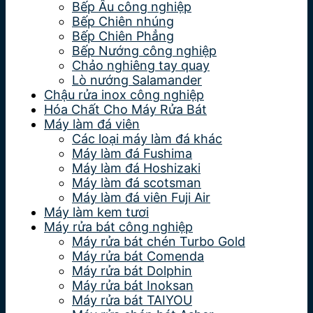
Bếp Âu công nghiệp
Bếp Chiên nhúng
Bếp Chiên Phẳng
Bếp Nướng công nghiệp
Chảo nghiêng tay quay
Lò nướng Salamander
Chậu rửa inox công nghiệp
Hóa Chất Cho Máy Rửa Bát
Máy làm đá viên
Các loại máy làm đá khác
Máy làm đá Fushima
Máy làm đá Hoshizaki
Máy làm đá scotsman
Máy làm đá viên Fuji Air
Máy làm kem tươi
Máy rửa bát công nghiệp
Máy rửa bát chén Turbo Gold
Máy rửa bát Comenda
Máy rửa bát Dolphin
Máy rửa bát Inoksan
Máy rửa bát TAIYOU