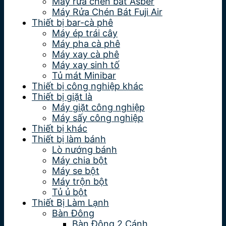
Máy rửa chén bát Asber
Máy Rửa Chén Bát Fuji Air
Thiết bị bar-cà phê
Máy ép trái cây
Máy pha cà phê
Máy xay cà phê
Máy xay sinh tố
Tủ mát Minibar
Thiết bị công nghiệp khác
Thiết bị giặt là
Máy giặt công nghiệp
Máy sấy công nghiệp
Thiết bị khác
Thiết bị làm bánh
Lò nướng bánh
Máy chia bột
Máy se bột
Máy trộn bột
Tủ ủ bột
Thiết Bị Làm Lạnh
Bàn Đông
Bàn Đông 2 Cánh