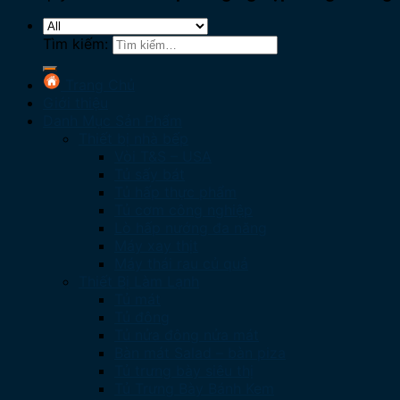
Tìm kiếm:
Trang Chủ
Giới thiệu
Danh Mục Sản Phẩm
Thiết bị nhà bếp
Vòi T&S – USA
Tủ sấy bát
Tủ hấp thực phẩm
Tủ cơm công nghiệp
Lò hấp nướng đa năng
Máy xay thịt
Máy thái rau củ quả
Thiết Bị Làm Lạnh
Tủ mát
Tủ đông
Tủ nửa đông nửa mát
Bàn mát Salad – bàn piza
Tủ trưng bày siêu thị
Tủ Trưng Bày Bánh Kem