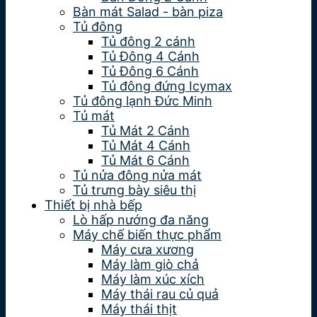
Bàn mát Salad - bàn piza
Tủ đông
Tủ đông 2 cánh
Tủ Đông 4 Cánh
Tủ Đông 6 Cánh
Tủ đông đứng Icymax
Tủ đông lạnh Đức Minh
Tủ mát
Tủ Mát 2 Cánh
Tủ Mát 4 Cánh
Tủ Mát 6 Cánh
Tủ nửa đông nửa mát
Tủ trưng bày siêu thị
Thiết bị nhà bếp
Lò hấp nướng đa năng
Máy chế biến thực phẩm
Máy cưa xương
Máy làm giò chả
Máy làm xúc xích
Máy thái rau củ quả
Máy thái thịt