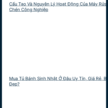
Cấu Tạo Và Nguyên Lý Hoạt Động Của Máy Rửa
Chén Công Nghiệp
Mua Tủ Bánh Sinh Nhật Ở Đâu Uy Tín, Giá Rẻ, B
Đẹp?