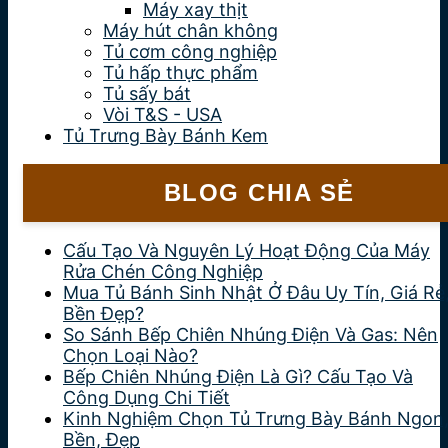
Máy xay thịt
Máy hút chân không
Tủ cơm công nghiệp
Tủ hấp thực phẩm
Tủ sấy bát
Vòi T&S - USA
Tủ Trưng Bày Bánh Kem
BLOG CHIA SẺ
Cấu Tạo Và Nguyên Lý Hoạt Động Của Máy
Rửa Chén Công Nghiệp
Mua Tủ Bánh Sinh Nhật Ở Đâu Uy Tín, Giá Rẻ
Bền Đẹp?
So Sánh Bếp Chiên Nhúng Điện Và Gas: Nên
Chọn Loại Nào?
Bếp Chiên Nhúng Điện Là Gì? Cấu Tạo Và
Công Dụng Chi Tiết
Kinh Nghiệm Chọn Tủ Trưng Bày Bánh Ngon
Bền, Đẹp