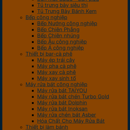
Tủ trưng bày siêu thị
Tủ Trưng Bày Bánh Kem
Bếp công nghiệp
Bếp Nướng công nghiệp
Bếp Chiên Phẳng
Bếp Chiên nhúng
Bếp Âu công nghiệp
Bếp Á công nghiệp
Thiết bị bar-cà phê
Máy ép trái cây
Máy pha cà phê
Máy xay cà phê
Máy xay sinh tố
Máy rửa bát công nghiệp
Máy rửa bát TAIYOU
Máy rửa bát chén Turbo Gold
Máy rửa bát Dolphin
Máy rửa bát Inoksan
Máy rửa chén bát Asber
Hóa Chất Cho Máy Rửa Bát
Thiết bị làm bánh