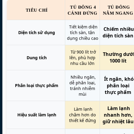
TỦ ĐÔNG 4
TỦ ĐÔNG
TIÊU CHÍ
CÁNH ĐỨNG
NẰM NGANG
Tiết kiệm diện
Chiếm nhiều
Diện tích sử dụng
tích sàn, tận
diện tích sàn
dụng chiều cao
Từ 900 lít trở
Thường dướ
Dung tích
lên, phù hợp
1000 lít
nhu cầu lớn
Nhiều ngăn,
Ít ngăn, khó
dễ phân loại,
phân loại
Phân loại thực phẩm
tránh nhiễm
thực phẩm
mùi
Làm lạnh
Làm lạnh
nhanh hơn,
Hiệu suất làm lạnh
chậm hơn do
thiết kế đứng
giữ nhiệt lâu