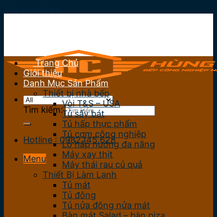
Skip to content
Trang Chủ
Giới thiệu
Danh Mục Sản Phẩm
Thiết bị nhà bếp
Vòi T&S – USA
Tìm kiếm:
Tủ sấy bát
Tủ hấp thực phẩm
Tủ cơm công nghiệp
Hotline : 0982.145.628
Lò hấp nướng đa năng
Máy xay thịt
Menu
Máy thái rau củ quả
Thiết Bị Làm Lạnh
Tủ mát
Tủ đông
Tủ nửa đông nửa mát
Bàn mát Salad – bàn piza