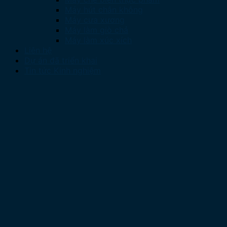
Máy hút chân không
Máy cưa xương
Máy làm giò chả
Máy làm xúc xích
Liên hệ
Dự án đã triển khai
Tin tức Kinh nghiệm