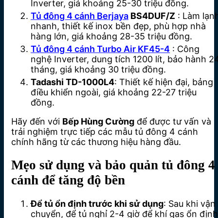
Inverter, giá khoảng 25-30 triệu đồng.
Tủ đông 4 cánh Berjaya
BS4DUF/Z
: Làm lạn
nhanh, thiết kế inox bền đẹp, phù hợp nhà
hàng lớn, giá khoảng 28-35 triệu đồng.
Tủ đông 4 cánh Turbo Air KF45-4
: Công
nghệ Inverter, dung tích 1200 lít, bảo hành 2
tháng, giá khoảng 30 triệu đồng.
Tadashi TD-1000L4
: Thiết kế hiện đại, bảng
điều khiển ngoài, giá khoảng 22-27 triệu
đồng.
Hãy đến với
Bếp Hùng Cường
để được tư vấn và
trải nghiệm trực tiếp các mẫu tủ đông 4 cánh
chính hãng từ các thương hiệu hàng đầu.
Mẹo sử dụng và bảo quản tủ đông 4
cánh để tăng độ bền
Để tủ ổn định trước khi sử dụng
: Sau khi vận
chuyển, để tủ nghỉ 2-4 giờ để khí gas ổn định