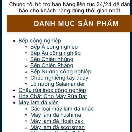
Chúng tôi hỗ trợ bán hàng liên tục 24/24 để đảm
bảo cho khách hàng đúng thời gian nhất.
DANH MỤC SẢN PHẨM
Bếp công nghiệp
Bếp Á công nghiệp
Bếp Âu công nghiệp
Bếp Chiên nhúng
Bếp Chiên Phẳng
Bếp Nướng công nghiệp
Chảo nghiêng tay quay
Lò nướng Salamander
Chậu rửa inox công nghiệp
Hóa Chất Cho Máy Rửa Bát
Máy làm đá viên
Các loại máy làm đá khác
Máy làm đá Fushima
Máy làm đá Hoshizaki
Máy làm đá scotsman