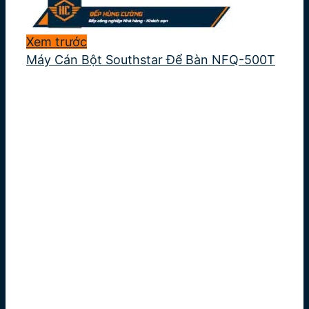
Xem trước
Máy Cán Bột Southstar Để Bàn NFQ-500T