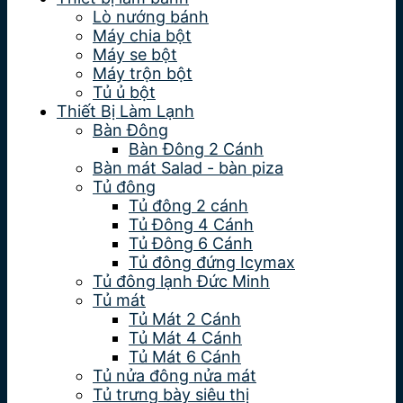
Lò nướng bánh
Máy chia bột
Máy se bột
Máy trộn bột
Tủ ủ bột
Thiết Bị Làm Lạnh
Bàn Đông
Bàn Đông 2 Cánh
Bàn mát Salad - bàn piza
Tủ đông
Tủ đông 2 cánh
Tủ Đông 4 Cánh
Tủ Đông 6 Cánh
Tủ đông đứng Icymax
Tủ đông lạnh Đức Minh
Tủ mát
Tủ Mát 2 Cánh
Tủ Mát 4 Cánh
Tủ Mát 6 Cánh
Tủ nửa đông nửa mát
Tủ trưng bày siêu thị