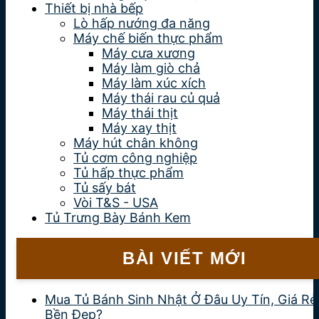
Thiết bị nhà bếp
Lò hấp nướng đa năng
Máy chế biến thực phẩm
Máy cưa xương
Máy làm giò chả
Máy làm xúc xích
Máy thái rau củ quả
Máy thái thịt
Máy xay thịt
Máy hút chân không
Tủ cơm công nghiệp
Tủ hấp thực phẩm
Tủ sấy bát
Vòi T&S - USA
Tủ Trưng Bày Bánh Kem
BÀI VIẾT MỚI
Mua Tủ Bánh Sinh Nhật Ở Đâu Uy Tín, Giá Rẻ
Bền Đẹp?