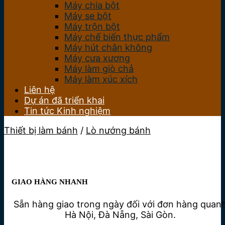
Máy chia bột
Máy se bột
Máy trộn bột
Máy chế biến thực phẩm
Máy hút chân không
Máy cưa xương
Máy làm giò chả
Máy làm xúc xích
Liên hệ
Dự án đã triển khai
Tin tức Kinh nghiệm
Thiết bị làm bánh
/
Lò nướng bánh
GIAO HÀNG NHANH
Sẵn hàng giao trong ngày đối với đơn hàng quan
Hà Nội, Đà Nẵng, Sài Gòn.