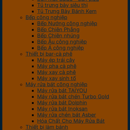
Tủ trưng bày siêu thị
Tủ Trưng Bày Bánh Kem
Bếp công nghiệp
Bếp Nướng công nghiệp
Bếp Chiên Phẳng
Bếp Chiên nhúng
Bếp Âu công nghiệp
Bếp Á công nghiệp
Thiết bị bar-cà phê
Máy ép trái cây
Máy pha cà phê
Máy xay cà phê
Máy xay sinh tố
Máy rửa bát công nghiệp
Máy rửa bát TAIYOU
Máy rửa bát chén Turbo Gold
Máy rửa bát Dolphin
Máy rửa bát Inoksan
Máy rửa chén bát Asber
Hóa Chất Cho Máy Rửa Bát
Thiết bị làm bánh