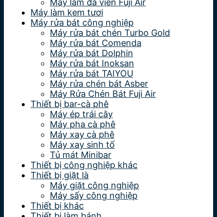
Máy làm đá viên Fuji Air
Máy làm kem tươi
Máy rửa bát công nghiệp
Máy rửa bát chén Turbo Gold
Máy rửa bát Comenda
Máy rửa bát Dolphin
Máy rửa bát Inoksan
Máy rửa bát TAIYOU
Máy rửa chén bát Asber
Máy Rửa Chén Bát Fuji Air
Thiết bị bar-cà phê
Máy ép trái cây
Máy pha cà phê
Máy xay cà phê
Máy xay sinh tố
Tủ mát Minibar
Thiết bị công nghiệp khác
Thiết bị giặt là
Máy giặt công nghiệp
Máy sấy công nghiệp
Thiết bị khác
Thiết bị làm bánh