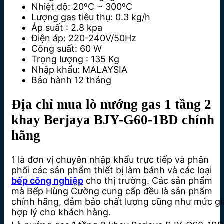
Nhiệt độ
: 20ºC ~ 300ºC
Lượng gas tiêu thụ
: 0.3 kg/h
Áp suất
: 2.8 kpa
Điện áp
: 220-240V/50Hz
Công suất: 60 W
Trọng lượng
: 135 Kg
Nhập khẩu: MALAYSIA
Bảo hành
12 tháng
Địa chỉ mua lò nướng gas 1 tầng 2
khay Berjaya BJY-G60-1BD chính
hãng
1 là đơn vị chuyên nhập khẩu trực tiếp và phân
phối các sản phẩm thiết bị làm bánh và các loại
bếp công nghiệp
cho thị trường. Các sản phẩm
mà Bếp Hùng Cường cung cấp đều là sản phẩm
chính hãng, đảm bảo chất lượng cũng như mức gi
hợp lý cho khách hàng.