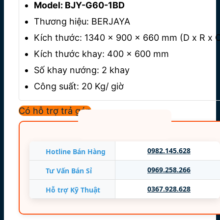
Model: BJY-G60-1BD
Thương hiệu
: BERJAYA
Kích thước
: 1340 x 900 x 660 mm (D x R x 
Kích thước khay: 400 x 600 mm
Số khay nướng: 2 khay
Công suất: 20 Kg/ giờ
Nhiệt độ
: 20ºC ~ 300ºC
Có hỗ trợ trả góp
Lượng gas tiêu thụ
: 0.3 kg/h
Áp suất
: 2.8 kpa
Điện áp
: 220-240V/50Hz
0982.145.628
Hotline Bán Hàng
Công suất: 60 W
0969.258.266
Tư Vấn Bán Sỉ
Trọng lượng
: 135 Kg
0367.928.628
Hỗ trợ Kỹ Thuật
Nhập khẩu: MALAYSIA
Bảo hành
12 tháng