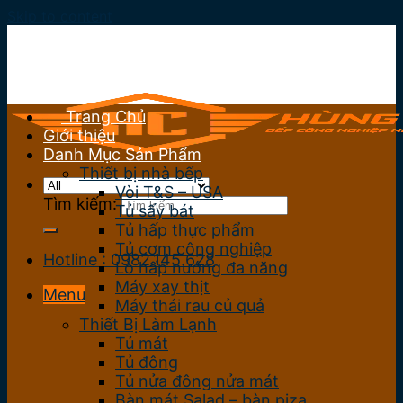
Skip to content
Trang Chủ
Giới thiệu
Danh Mục Sản Phẩm
Thiết bị nhà bếp
Vòi T&S – USA
Tìm kiếm:
Tủ sấy bát
Tủ hấp thực phẩm
Tủ cơm công nghiệp
Hotline : 0982.145.628
Lò hấp nướng đa năng
Máy xay thịt
Menu
Máy thái rau củ quả
Thiết Bị Làm Lạnh
Tủ mát
Tủ đông
Tủ nửa đông nửa mát
Bàn mát Salad – bàn piza