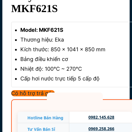
MKF621S
Model: MKF621S
Thương hiệu: Eka
Kích thước: 850 x 1041 x 850 mm
Bảng điều khiển cơ
Nhiệt độ: 100°C ~ 270°C
Cấp hơi nước trực tiếp 5 cấp độ
Số khay: 6 khay GN 2/1
Có hỗ trợ trả góp
Khoảng cách giữa các khay: 80 mm
Công suất: 18,4 kW
Nguồn điện: 380V/50Hz/3P
0982.145.628
Hotline Bán Hàng
Trọng lượng: 108,2 Kg
0969.258.266
Tư Vấn Bán Sỉ