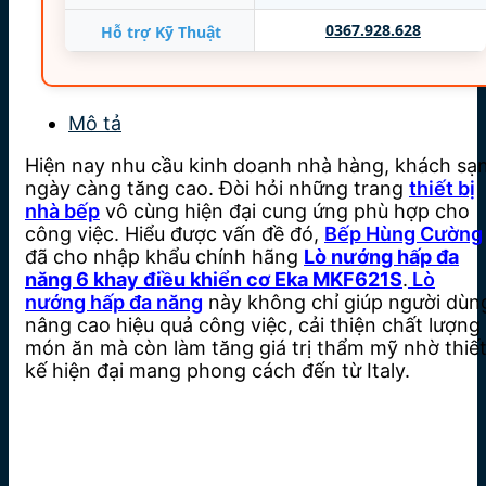
Nhập khẩu: Italy
0367.928.628
Hỗ trợ Kỹ Thuật
Bảo hành: 12 Tháng
Mô tả
Hiện nay nhu cầu kinh doanh nhà hàng, khách sạ
ngày càng tăng cao. Đòi hỏi những trang
thiết bị
nhà bếp
vô cùng hiện đại cung ứng phù hợp cho
công việc. Hiểu được vấn đề đó,
Bếp Hùng Cường
đã cho nhập khẩu chính hãng
Lò nướng hấp đa
năng 6 khay điều khiển cơ Eka MKF621S
.
Lò
nướng hấp đa năng
này không chỉ giúp người dùn
nâng cao hiệu quả công việc, cải thiện chất lượng
món ăn mà còn làm tăng giá trị thẩm mỹ nhờ thiế
kế hiện đại mang phong cách đến từ Italy.