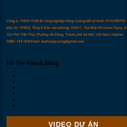
Công ty TNHH Thiết Bị Công Nghiệp Hùng Cường Mã số thuế: 0110299706
Địa chỉ: VP905, Tầng 9 (Sàn văn phòng), Khối C, Tòa Nhà Hồ Gươm Plaza, S
102 Phố Trần Phú, Phường Hà Đông, Thành phố Hà Nội, Việt Nam. Hotline:
0982-145-628 Email: bephungcuong@gmail.com
Hỗ Trợ Khách Hàng
Chính sách đổi trả
Chính sách bảo mật
Điều khoản dịch vụ
Chính sách thanh toán
Chính sách vận chuyển
Quy định về bảo hành
VIDEO DỰ ÁN