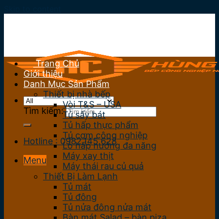
Skip to content
Trang Chủ
Giới thiệu
Danh Mục Sản Phẩm
Thiết bị nhà bếp
Vòi T&S – USA
Tìm kiếm:
Tủ sấy bát
Tủ hấp thực phẩm
Tủ cơm công nghiệp
Hotline : 0982.145.628
Lò hấp nướng đa năng
Máy xay thịt
Menu
Máy thái rau củ quả
Thiết Bị Làm Lạnh
Tủ mát
Tủ đông
Tủ nửa đông nửa mát
Bàn mát Salad – bàn piza