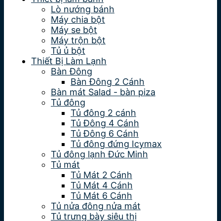
Lò nướng bánh
Máy chia bột
Máy se bột
Máy trộn bột
Tủ ủ bột
Thiết Bị Làm Lạnh
Bàn Đông
Bàn Đông 2 Cánh
Bàn mát Salad - bàn piza
Tủ đông
Tủ đông 2 cánh
Tủ Đông 4 Cánh
Tủ Đông 6 Cánh
Tủ đông đứng Icymax
Tủ đông lạnh Đức Minh
Tủ mát
Tủ Mát 2 Cánh
Tủ Mát 4 Cánh
Tủ Mát 6 Cánh
Tủ nửa đông nửa mát
Tủ trưng bày siêu thị