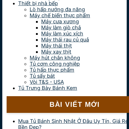
Thiết bị nhà bếp
Lò hấp nướng đa năng
Máy chế biến thực phẩm
Máy cưa xương
Máy làm giò chả
Máy làm xúc xích
Máy thái rau củ quả
Máy thái thịt
Máy xay thịt
Máy hút chân không
Tủ cơm công nghiệp
Tủ hấp thực phẩm
Tủ sấy bát
Vòi T&S - USA
Tủ Trưng Bày Bánh Kem
BÀI VIẾT MỚI
Mua Tủ Bánh Sinh Nhật Ở Đâu Uy Tín, Giá Rẻ
Bền Đẹp?