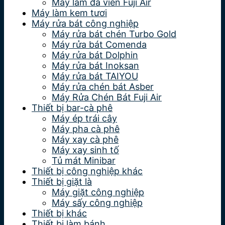
Máy làm đá viên Fuji Air
Máy làm kem tươi
Máy rửa bát công nghiệp
Máy rửa bát chén Turbo Gold
Máy rửa bát Comenda
Máy rửa bát Dolphin
Máy rửa bát Inoksan
Máy rửa bát TAIYOU
Máy rửa chén bát Asber
Máy Rửa Chén Bát Fuji Air
Thiết bị bar-cà phê
Máy ép trái cây
Máy pha cà phê
Máy xay cà phê
Máy xay sinh tố
Tủ mát Minibar
Thiết bị công nghiệp khác
Thiết bị giặt là
Máy giặt công nghiệp
Máy sấy công nghiệp
Thiết bị khác
Thiết bị làm bánh