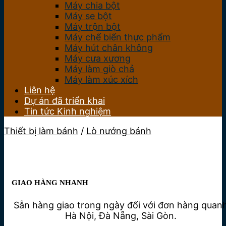
Máy chia bột
Máy se bột
Máy trộn bột
Máy chế biến thực phẩm
Máy hút chân không
Máy cưa xương
Máy làm giò chả
Máy làm xúc xích
Liên hệ
Dự án đã triển khai
Tin tức Kinh nghiệm
Thiết bị làm bánh
/
Lò nướng bánh
GIAO HÀNG NHANH
Sẵn hàng giao trong ngày đối với đơn hàng quan
Hà Nội, Đà Nẵng, Sài Gòn.