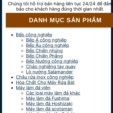
Chúng tôi hỗ trợ bán hàng liên tục 24/24 để đảm
bảo cho khách hàng đúng thời gian nhất.
DANH MỤC SẢN PHẨM
Bếp công nghiệp
Bếp Á công nghiệp
Bếp Âu công nghiệp
Bếp Chiên nhúng
Bếp Chiên Phẳng
Bếp Nướng công nghiệp
Chảo nghiêng tay quay
Lò nướng Salamander
Chậu rửa inox công nghiệp
Hóa Chất Cho Máy Rửa Bát
Máy làm đá viên
Các loại máy làm đá khác
Máy làm đá Fushima
Máy làm đá Hoshizaki
Máy làm đá scotsman