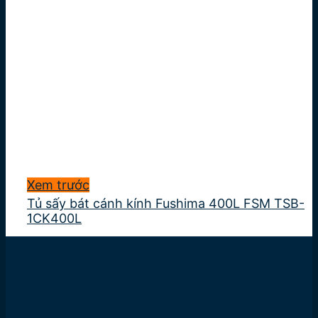
Xem trước
Tủ sấy bát cánh kính Fushima 400L FSM TSB-
1CK400L