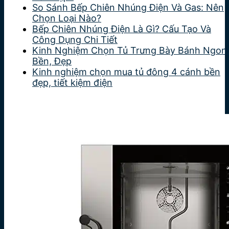
So Sánh Bếp Chiên Nhúng Điện Và Gas: Nên
Chọn Loại Nào?
Bếp Chiên Nhúng Điện Là Gì? Cấu Tạo Và
Công Dụng Chi Tiết
Kinh Nghiệm Chọn Tủ Trưng Bày Bánh Ngon
Bền, Đẹp
Kinh nghiệm chọn mua tủ đông 4 cánh bền
đẹp, tiết kiệm điện