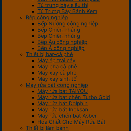
Tủ trưng bày siêu thị
Tủ Trưng Bày Bánh Kem
Bếp công nghiệp
Bếp Nướng công nghiệp
Bếp Chiên Phẳng
Bếp Chiên nhúng
Bếp Âu công nghiệp
Bếp Á công nghiệp
Thiết bị bar-cà phê
Máy ép trái cây
Máy pha cà phê
Máy xay cà phê
Máy xay sinh tố
Máy rửa bát công nghiệp
Máy rửa bát TAIYOU
Máy rửa bát chén Turbo Gold
Máy rửa bát Dolphin
Máy rửa bát Inoksan
Máy rửa chén bát Asber
Hóa Chất Cho Máy Rửa Bát
Thiết bị làm bánh