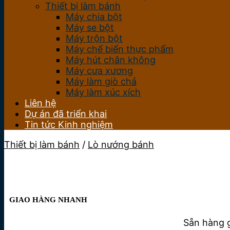
Thiết bị làm bánh
Máy chia bột
Máy se bột
Máy trộn bột
Máy chế biến thực phẩm
Máy hút chân không
Máy cưa xương
Máy làm giò chả
Máy làm xúc xích
Liên hệ
Dự án đã triển khai
Tin tức Kinh nghiệm
Thiết bị làm bánh
/
Lò nướng bánh
GIAO HÀNG NHANH
Sẵn hàng g