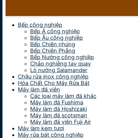
Bếp công nghiệp
Bếp Á công nghiệp
Bếp Âu công nghiệp
Bếp Chiên nhúng
Bếp Chiên Phẳng
Bếp Nướng công nghiệp
Chảo nghiêng tay quay
Lò nướng Salamander
Chậu rửa inox công nghiệp
Hóa Chất Cho Máy Rửa Bát
Máy làm đá viên
Các loại máy làm đá khác
Máy làm đá Fushima
Máy làm đá Hoshizaki
Máy làm đá scotsman
Máy làm đá viên Fuji Air
Máy làm kem tươi
Máy rửa bát công nghiệp