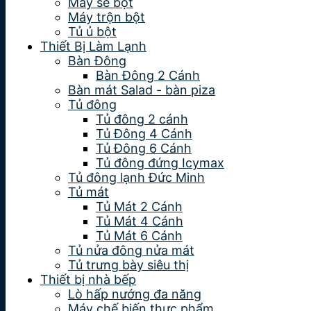
Máy se bột
Máy trộn bột
Tủ ủ bột
Thiết Bị Làm Lạnh
Bàn Đông
Bàn Đông 2 Cánh
Bàn mát Salad - bàn piza
Tủ đông
Tủ đông 2 cánh
Tủ Đông 4 Cánh
Tủ Đông 6 Cánh
Tủ đông đứng Icymax
Tủ đông lạnh Đức Minh
Tủ mát
Tủ Mát 2 Cánh
Tủ Mát 4 Cánh
Tủ Mát 6 Cánh
Tủ nửa đông nửa mát
Tủ trưng bày siêu thị
Thiết bị nhà bếp
Lò hấp nướng đa năng
Máy chế biến thực phẩm