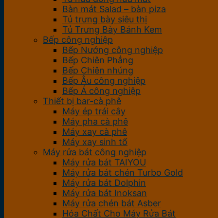
Bàn mát Salad – bàn piza
Tủ trưng bày siêu thị
Tủ Trưng Bày Bánh Kem
Bếp công nghiệp
Bếp Nướng công nghiệp
Bếp Chiên Phẳng
Bếp Chiên nhúng
Bếp Âu công nghiệp
Bếp Á công nghiệp
Thiết bị bar-cà phê
Máy ép trái cây
Máy pha cà phê
Máy xay cà phê
Máy xay sinh tố
Máy rửa bát công nghiệp
Máy rửa bát TAIYOU
Máy rửa bát chén Turbo Gold
Máy rửa bát Dolphin
Máy rửa bát Inoksan
Máy rửa chén bát Asber
Hóa Chất Cho Máy Rửa Bát