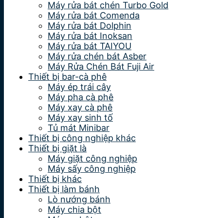
Máy rửa bát chén Turbo Gold
Máy rửa bát Comenda
Máy rửa bát Dolphin
Máy rửa bát Inoksan
Máy rửa bát TAIYOU
Máy rửa chén bát Asber
Máy Rửa Chén Bát Fuji Air
Thiết bị bar-cà phê
Máy ép trái cây
Máy pha cà phê
Máy xay cà phê
Máy xay sinh tố
Tủ mát Minibar
Thiết bị công nghiệp khác
Thiết bị giặt là
Máy giặt công nghiệp
Máy sấy công nghiệp
Thiết bị khác
Thiết bị làm bánh
Lò nướng bánh
Máy chia bột