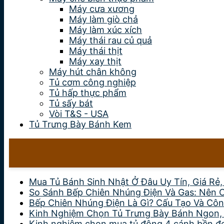
Máy cưa xương
Máy làm giò chả
Máy làm xúc xích
Máy thái rau củ quả
Máy thái thịt
Máy xay thịt
Máy hút chân không
Tủ cơm công nghiệp
Tủ hấp thực phẩm
Tủ sấy bát
Vòi T&S - USA
Tủ Trưng Bày Bánh Kem
Mua Tủ Bánh Sinh Nhật Ở Đâu Uy Tín, Giá Rẻ
So Sánh Bếp Chiên Nhúng Điện Và Gas: Nên 
Bếp Chiên Nhúng Điện Là Gì? Cấu Tạo Và Côn
Kinh Nghiệm Chọn Tủ Trưng Bày Bánh Ngon,
Kinh nghiệm chọn mua tủ đông 4 cánh bền đẹp