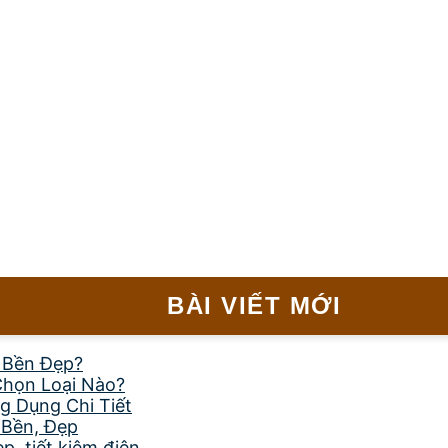
BÀI VIẾT MỚI
, Bền Đẹp?
Chọn Loại Nào?
g Dụng Chi Tiết
 Bền, Đẹp
, tiết kiệm điện