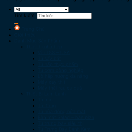
Tìm kiếm:
Trang Chủ
Giới thiệu
Danh Mục Sản Phẩm
Thiết bị nhà bếp
Vòi T&S – USA
Tủ sấy bát
Tủ hấp thực phẩm
Tủ cơm công nghiệp
Lò hấp nướng đa năng
Máy xay thịt
Máy thái rau củ quả
Thiết Bị Làm Lạnh
Tủ mát
Tủ đông
Tủ nửa đông nửa mát
Bàn mát Salad – bàn piza
Tủ trưng bày siêu thị
Tủ Trưng Bày Bánh Kem