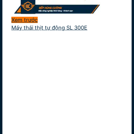
Xem trước
Máy thái thịt tự động SL 300E