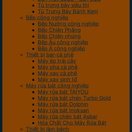
Tủ trưng bày siêu thị
Tủ Trưng Bày Bánh Kem
Bếp công nghiệp
Bếp Nướng công nghiệp
Bếp Chiên Phẳng
Bếp Chiên nhúng
Bếp Âu công nghiệp
Bếp Á công nghiệp
Thiết bị bar-cà phê
Máy ép trái cây
Máy pha cà phê
Máy xay cà phê
Máy xay sinh tố
Máy rửa bát công nghiệp
Máy rửa bát TAIYOU
Máy rửa bát chén Turbo Gold
Máy rửa bát Dolphin
Máy rửa bát Inoksan
Máy rửa chén bát Asber
Hóa Chất Cho Máy Rửa Bát
Thiết bị làm bánh