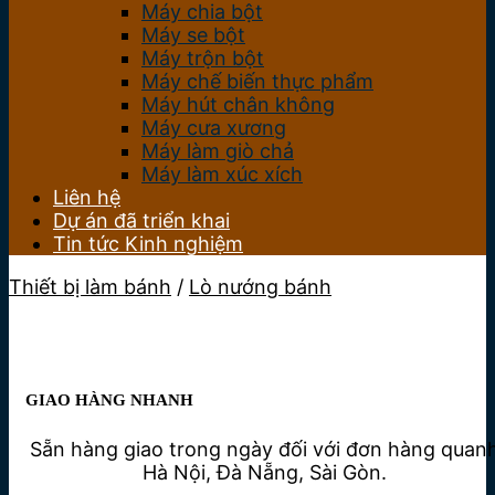
Máy chia bột
Máy se bột
Máy trộn bột
Máy chế biến thực phẩm
Máy hút chân không
Máy cưa xương
Máy làm giò chả
Máy làm xúc xích
Liên hệ
Dự án đã triển khai
Tin tức Kinh nghiệm
Thiết bị làm bánh
/
Lò nướng bánh
GIAO HÀNG NHANH
Sẵn hàng giao trong ngày đối với đơn hàng quan
Hà Nội, Đà Nẵng, Sài Gòn.