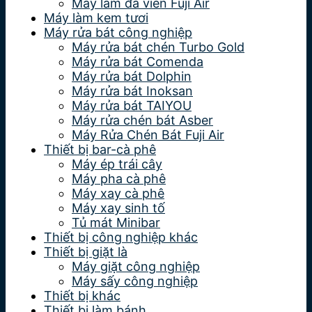
Máy làm đá viên Fuji Air
Máy làm kem tươi
Máy rửa bát công nghiệp
Máy rửa bát chén Turbo Gold
Máy rửa bát Comenda
Máy rửa bát Dolphin
Máy rửa bát Inoksan
Máy rửa bát TAIYOU
Máy rửa chén bát Asber
Máy Rửa Chén Bát Fuji Air
Thiết bị bar-cà phê
Máy ép trái cây
Máy pha cà phê
Máy xay cà phê
Máy xay sinh tố
Tủ mát Minibar
Thiết bị công nghiệp khác
Thiết bị giặt là
Máy giặt công nghiệp
Máy sấy công nghiệp
Thiết bị khác
Thiết bị làm bánh