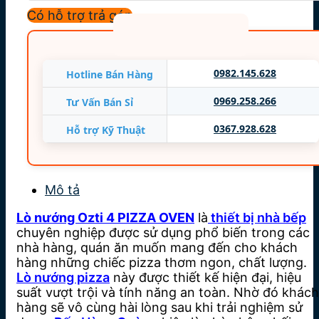
Công suất: 4 KW (2X2KW)
Có hỗ trợ trả góp
Nhiệt độ: 85oC ~ 450oC
Nhập khẩu: Thổ Nhĩ Kỳ
Bảo hành: 12 tháng
0982.145.628
Hotline Bán Hàng
0969.258.266
Tư Vấn Bán Sỉ
0367.928.628
Hỗ trợ Kỹ Thuật
Mô tả
Lò nướng Ozti 4 PIZZA OVEN
là
thiết bị nhà bếp
chuyên nghiệp được sử dụng phổ biến trong các
nhà hàng, quán ăn muốn mang đến cho khách
hàng những chiếc pizza thơm ngon, chất lượng.
Lò nướng pizza
này được thiết kế hiện đại, hiệu
suất vượt trội và tính năng an toàn. Nhờ đó khách
hàng sẽ vô cùng hài lòng sau khi trải nghiệm sử