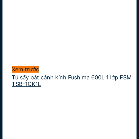
Xem trước
Tủ sấy bát cánh kính Fushima 600L 1 lớp FSM
TSB-1CK1L