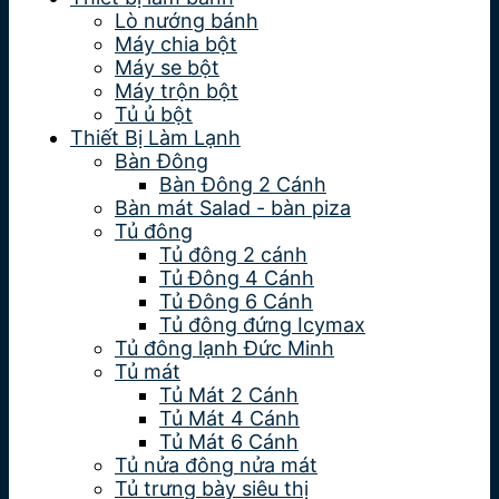
Lò nướng bánh
Máy chia bột
Máy se bột
Máy trộn bột
Tủ ủ bột
Thiết Bị Làm Lạnh
Bàn Đông
Bàn Đông 2 Cánh
Bàn mát Salad - bàn piza
Tủ đông
Tủ đông 2 cánh
Tủ Đông 4 Cánh
Tủ Đông 6 Cánh
Tủ đông đứng Icymax
Tủ đông lạnh Đức Minh
Tủ mát
Tủ Mát 2 Cánh
Tủ Mát 4 Cánh
Tủ Mát 6 Cánh
Tủ nửa đông nửa mát
Tủ trưng bày siêu thị