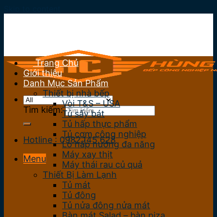
Skip to content
Trang Chủ
Giới thiệu
Danh Mục Sản Phẩm
Thiết bị nhà bếp
Vòi T&S – USA
Tìm kiếm:
Tủ sấy bát
Tủ hấp thực phẩm
Tủ cơm công nghiệp
Hotline : 0982.145.628
Lò hấp nướng đa năng
Máy xay thịt
Menu
Máy thái rau củ quả
Thiết Bị Làm Lạnh
Tủ mát
Tủ đông
Tủ nửa đông nửa mát
Bàn mát Salad – bàn piza