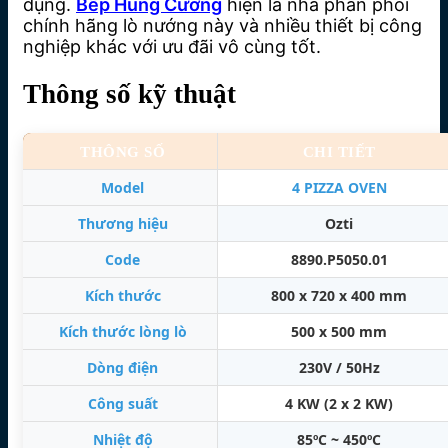
dụng.
Bếp Hùng Cường
hiện là nhà phân phối
chính hãng lò nướng này và nhiều thiết bị công
nghiệp khác với ưu đãi vô cùng tốt.
Thông số kỹ thuật
THÔNG SỐ
CHI TIẾT
Model
4 PIZZA OVEN
Thương hiệu
Ozti
Code
8890.P5050.01
Kích thước
800 x 720 x 400 mm
Kích thước lòng lò
500 x 500 mm
Dòng điện
230V / 50Hz
Công suất
4 KW (2 x 2 KW)
Nhiệt độ
85ºC ~ 450ºC