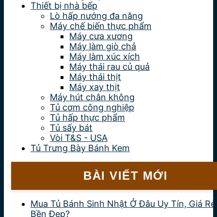
Thiết bị nhà bếp
Lò hấp nướng đa năng
Máy chế biến thực phẩm
Máy cưa xương
Máy làm giò chả
Máy làm xúc xích
Máy thái rau củ quả
Máy thái thịt
Máy xay thịt
Máy hút chân không
Tủ cơm công nghiệp
Tủ hấp thực phẩm
Tủ sấy bát
Vòi T&S - USA
Tủ Trưng Bày Bánh Kem
BÀI VIẾT MỚI
Mua Tủ Bánh Sinh Nhật Ở Đâu Uy Tín, Giá Rẻ
Bền Đẹp?