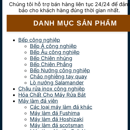
Chúng tôi hỗ trợ bán hàng liên tục 24/24 để đảm
bảo cho khách hàng đúng thời gian nhất.
DANH MỤC SẢN PHẨM
Bếp công nghiệp
Bếp Á công nghiệp
Bếp Âu công nghiệp
Bếp Chiên nhúng
Bếp Chiên Phẳng
Bếp Nướng công nghiệp
Chảo nghiêng tay quay
Lò nướng Salamander
Chậu rửa inox công nghiệp
Hóa Chất Cho Máy Rửa Bát
Máy làm đá viên
Các loại máy làm đá khác
Máy làm đá Fushima
Máy làm đá Hoshizaki
Máy làm đá scotsman