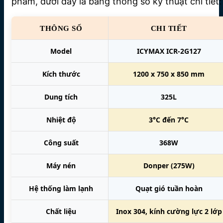
phẩm, dưới đây là bảng thông số kỹ thuật chi tiết:
THÔNG SỐ
CHI TIẾT
Model
ICYMAX ICR-2G127
Kích thước
1200 x 750 x 850 mm
Dung tích
325L
Nhiệt độ
3°C đến 7°C
Công suất
368W
Máy nén
Donper (275W)
Hệ thống làm lạnh
Quạt gió tuần hoàn
Chất liệu
Inox 304, kính cường lực 2 lớp