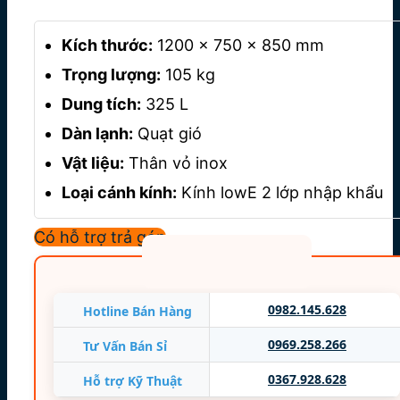
Kích thước:
1200 x 750 x 850 mm
Trọng lượng:
105 kg
Dung tích:
325 L
Dàn lạnh:
Quạt gió
Vật liệu:
Thân vỏ inox
Loại cánh kính:
Kính lowE 2 lớp nhập khẩu
Điện áp:
220V / 50Hz
Có hỗ trợ trả góp
Công suất:
368W
Môi chất lạnh:
R290
Nhiệt độ khoang:
3°C ~ 7°C
0982.145.628
Hotline Bán Hàng
0969.258.266
Tư Vấn Bán Sỉ
0367.928.628
Hỗ trợ Kỹ Thuật