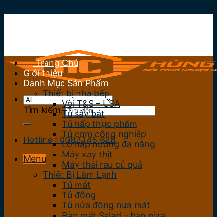
Skip to content
Trang Chủ
Giới thiệu
Danh Mục Sản Phẩm
Thiết bị nhà bếp
Vòi T&S – USA
Tìm kiếm:
Tủ sấy bát
Tủ hấp thực phẩm
Tủ cơm công nghiệp
Hotline : 0982.145.628
Lò hấp nướng đa năng
Máy xay thịt
Menu
Máy thái rau củ quả
Thiết Bị Làm Lạnh
Tủ mát
Tủ đông
Tủ nửa đông nửa mát
Bàn mát Salad – bàn piza