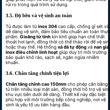
rủi ro trong quá trình sử dụng.
3.5. Độ bền và vệ sinh an toàn
Tủ được làm từ
inox 304
cao cấp, chống gỉ sét và
dễ dàng vệ sinh, đảm bảo tiêu chuẩn an toàn thực
phẩm.
Gioăng từ tính
kín khít giúp hạn chế thất
thoát hơi lạnh, đồng thời có thể tháo rời để vệ sin
hoặc thay thế. Hệ thống
xả đá tự động
và
nan giá
inox điều chỉnh linh hoạt
giúp duy trì môi trường
bảo quản khô ráo, sạch sẽ, ngăn ngừa nhiễm
khuẩn.
3.6. Chân tăng chỉnh tiện lợi
Chân tăng chỉnh cao 150mm
cho phép cân bằng
tủ trên nhiều loại mặt sàn, đồng thời hỗ trợ vệ sin
khu vực bên dưới dễ dàng. Thiết kế này đặc biệt
phù hợp với môi trường bếp công nghiệp, nơi vệ
sinh là yếu tố ưu tiên hàng đầu.