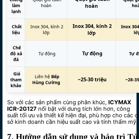
làm
hoàn
hoàn
ho
lạnh
Inox 304, kính 2
Chất
Inox 304, kính 2
Inox 304
liệu
lớp
lớp
lớ
Chế
Tự động
độ xả
Tự động
Tự 
đá
Giá
Liên hệ
Bếp
~25-30 triệu
tham
~28-35
Hùng Cường
khảo
So với các sản phẩm cùng phân khúc,
ICYMAX
ICR-2G127
nổi bật với dung tích lớn hơn, công
suất tối ưu và thiết kế hiện đại, phù hợp cho các c
sở kinh doanh cần hiệu suất cao và tính thẩm mỹ.
7. Hướng dẫn sử dụng và bảo trì Tủ