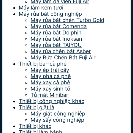
Máy làm đá viên Fuji Air
Máy làm kem tươi
Máy rửa bát công nghiệp
Máy rửa bát chén Turbo Gold
Máy rửa bát Comenda
Máy rửa bát Dolphin
Máy rửa bát Inoksan
Máy rửa bát TAIYOU
Máy rửa chén bát Asber
Máy Rửa Chén Bát Fuji Air
Thiết bị bar-cà phê
Máy ép trái cây
Máy pha cà phê
Máy xay cà phê
Máy xay sinh tố
Tủ mát Minibar
Thiết bị công nghiệp khác
Thiết bị giặt là
Máy giặt công nghiệp
Máy sấy công nghiệp
Thiết bị khác
Thiết bị làm bánh