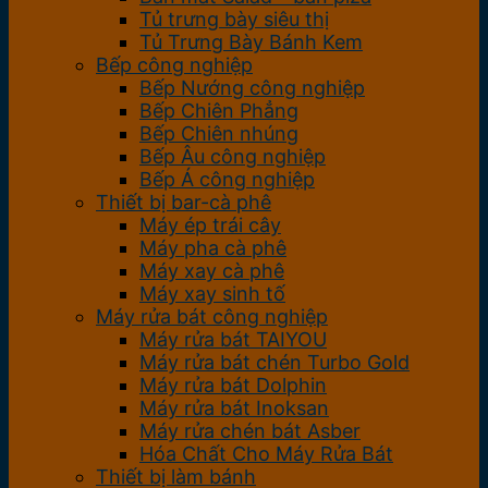
Tủ trưng bày siêu thị
Tủ Trưng Bày Bánh Kem
Bếp công nghiệp
Bếp Nướng công nghiệp
Bếp Chiên Phẳng
Bếp Chiên nhúng
Bếp Âu công nghiệp
Bếp Á công nghiệp
Thiết bị bar-cà phê
Máy ép trái cây
Máy pha cà phê
Máy xay cà phê
Máy xay sinh tố
Máy rửa bát công nghiệp
Máy rửa bát TAIYOU
Máy rửa bát chén Turbo Gold
Máy rửa bát Dolphin
Máy rửa bát Inoksan
Máy rửa chén bát Asber
Hóa Chất Cho Máy Rửa Bát
Thiết bị làm bánh