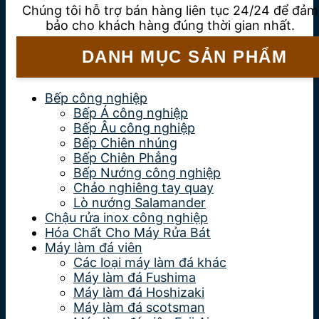
Chúng tôi hỗ trợ bán hàng liên tục 24/24 để đảm
bảo cho khách hàng đúng thời gian nhất.
DANH MỤC SẢN PHẨM
Bếp công nghiệp
Bếp Á công nghiệp
Bếp Âu công nghiệp
Bếp Chiên nhúng
Bếp Chiên Phẳng
Bếp Nướng công nghiệp
Chảo nghiêng tay quay
Lò nướng Salamander
Chậu rửa inox công nghiệp
Hóa Chất Cho Máy Rửa Bát
Máy làm đá viên
Các loại máy làm đá khác
Máy làm đá Fushima
Máy làm đá Hoshizaki
Máy làm đá scotsman