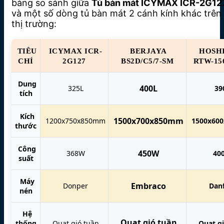
bảng so sánh giữa
Tủ bàn mát ICYMAX ICR-2G12
và một số dòng tủ bàn mát 2 cánh kính khác trên
thị trường:
TIÊU
ICYMAX ICR-
BERJAYA
HOSH
CHÍ
2G127
BS2D/C5/7-SM
RTW-15
Dung
400L
325L
39
tích
Kích
1500x700x850mm
1200x750x850mm
1500x60
thước
Công
450W
368W
40
suất
Máy
Embraco
Donper
Dan
nén
Hệ
Quạt gió tuần
thống
Quạt gió tuần
Quạt g