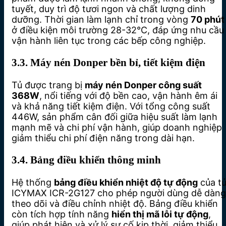
tuyết, duy trì độ tươi ngon và chất lượng dinh
dưỡng. Thời gian làm lạnh chỉ trong vòng
70 phút
ở điều kiện môi trường 28-32°C, đáp ứng nhu cầu
vận hành liên tục trong các bếp công nghiệp.
3.3. Máy nén Donper bền bỉ, tiết kiệm điện
Tủ được trang bị
máy nén Donper công suất
368W
, nổi tiếng với độ bền cao, vận hành êm ái
và khả năng tiết kiệm điện. Với tổng công suất
446W, sản phẩm cân đối giữa hiệu suất làm lạnh
mạnh mẽ và chi phí vận hành, giúp doanh nghiệp
giảm thiểu chi phí điện năng trong dài hạn.
3.4. Bảng điều khiển thông minh
Hệ thống
bảng điều khiển nhiệt độ tự động
của t
ICYMAX ICR-2G127 cho phép người dùng dễ dàng
theo dõi và điều chỉnh nhiệt độ. Bảng điều khiển
còn tích hợp tính năng
hiển thị mã lỗi tự động
,
giúp phát hiện và xử lý sự cố kịp thời, giảm thiểu