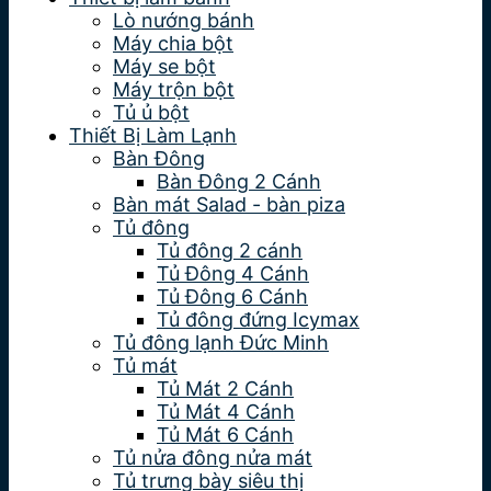
Lò nướng bánh
Máy chia bột
Máy se bột
Máy trộn bột
Tủ ủ bột
Thiết Bị Làm Lạnh
Bàn Đông
Bàn Đông 2 Cánh
Bàn mát Salad - bàn piza
Tủ đông
Tủ đông 2 cánh
Tủ Đông 4 Cánh
Tủ Đông 6 Cánh
Tủ đông đứng Icymax
Tủ đông lạnh Đức Minh
Tủ mát
Tủ Mát 2 Cánh
Tủ Mát 4 Cánh
Tủ Mát 6 Cánh
Tủ nửa đông nửa mát
Tủ trưng bày siêu thị