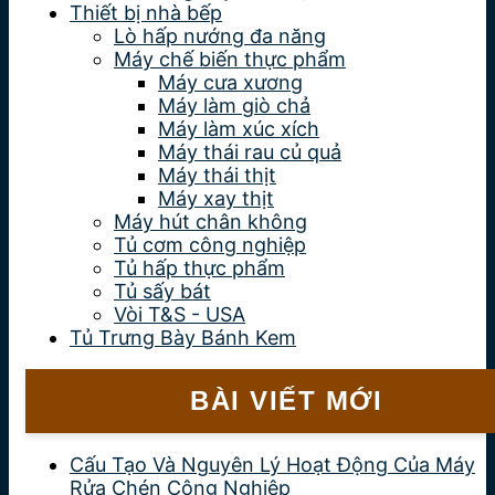
Thiết bị nhà bếp
Lò hấp nướng đa năng
Máy chế biến thực phẩm
Máy cưa xương
Máy làm giò chả
Máy làm xúc xích
Máy thái rau củ quả
Máy thái thịt
Máy xay thịt
Máy hút chân không
Tủ cơm công nghiệp
Tủ hấp thực phẩm
Tủ sấy bát
Vòi T&S - USA
Tủ Trưng Bày Bánh Kem
BÀI VIẾT MỚI
Cấu Tạo Và Nguyên Lý Hoạt Động Của Máy
Rửa Chén Công Nghiệp