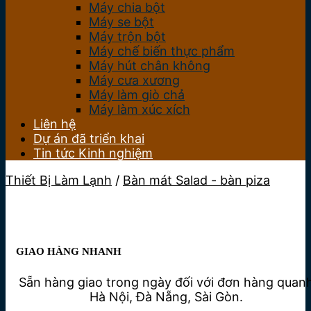
Máy chia bột
Máy se bột
Máy trộn bột
Máy chế biến thực phẩm
Máy hút chân không
Máy cưa xương
Máy làm giò chả
Máy làm xúc xích
Liên hệ
Dự án đã triển khai
Tin tức Kinh nghiệm
Thiết Bị Làm Lạnh
/
Bàn mát Salad - bàn piza
GIAO HÀNG NHANH
Sẵn hàng giao trong ngày đối với đơn hàng quan
Hà Nội, Đà Nẵng, Sài Gòn.