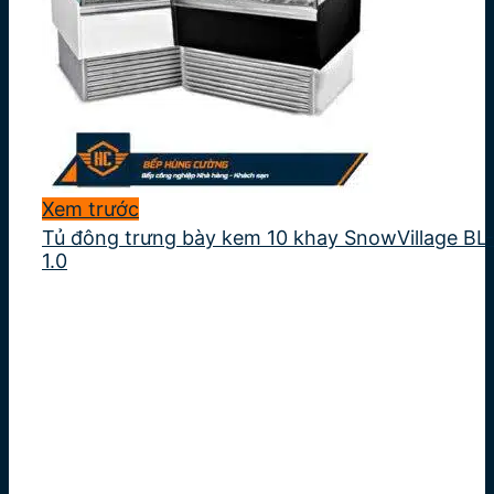
Xem trước
Tủ đông trưng bày kem 10 khay SnowVillage BL-
1.0