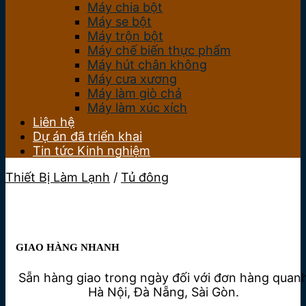
Máy chia bột
Máy se bột
Máy trộn bột
Máy chế biến thực phẩm
Máy hút chân không
Máy cưa xương
Máy làm giò chả
Máy làm xúc xích
Liên hệ
Dự án đã triển khai
Tin tức Kinh nghiệm
Thiết Bị Làm Lạnh
/
Tủ đông
GIAO HÀNG NHANH
Sẵn hàng giao trong ngày đối với đơn hàng quan
Hà Nội, Đà Nẵng, Sài Gòn.