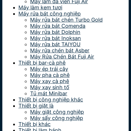
Máy làm đá viên Fuji Air
Máy làm kem tươi
Máy rửa bát công nghiệp
Máy rửa bát chén Turbo Gold
Máy rửa bát Comenda
Máy rửa bát Dolphin
Máy rửa bát Inoksan
Máy rửa bát TAIYOU
Máy rửa chén bát Asber
Máy Rửa Chén Bát Fuji Air
Thiết bị bar-cà phê
Máy ép trái cây
Máy pha cà phê
Máy xay cà phê
Máy xay sinh tố
Tủ mát Minibar
Thiết bị công nghiệp khác
Thiết bị giặt là
Máy giặt công nghiệp
Máy sấy công nghiệp
Thiết bị khác
Thiết bị làm bánh