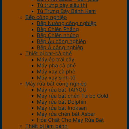
Tủ trưng bày siêu thị
Tủ Trưng Bày Bánh Kem
Bếp công nghiệp
Bếp Nướng công nghiệp
Bếp Chiên Phẳng
Bếp Chiên nhúng
Bếp Âu công nghiệp
Bếp Á công nghiệp
Thiết bị bar-cà phê
Máy ép trái cây
Máy pha cà phê
Máy xay cà phê
Máy xay sinh tố
Máy rửa bát công nghiệp
Máy rửa bát TAIYOU
Máy rửa bát chén Turbo Gold
Máy rửa bát Dolphin
Máy rửa bát Inoksan
Máy rửa chén bát Asber
Hóa Chất Cho Máy Rửa Bát
Thiết bị làm bánh