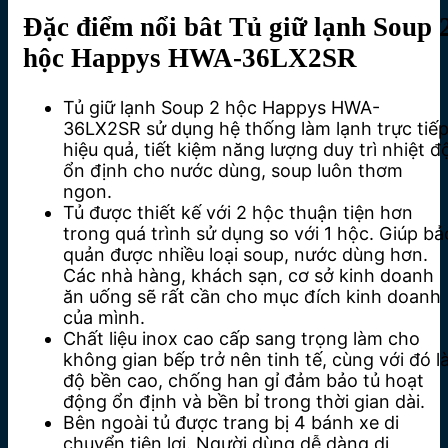
Đặc điểm nổi bât Tủ giữ lạnh Soup 
hộc Happys HWA-36LX2SR
Tủ giữ lạnh Soup 2 hộc Happys HWA-
36LX2SR sử dụng hệ thống làm lạnh trực tiế
hiệu quả, tiết kiệm năng lượng duy trì nhiệt đ
ổn định cho nước dùng, soup luôn thơm
ngon.
Tủ được thiết kế với 2 hộc thuận tiện hơn
trong quá trình sử dụng so với 1 hộc. Giúp bả
quản được nhiều loại soup, nước dùng hơn.
Các nhà hàng, khách sạn, cơ sở kinh doanh
ăn uống sẽ rất cần cho mục đích kinh doanh
của mình.
Chất liệu inox cao cấp sang trọng làm cho
không gian bếp trở nên tinh tế, cùng với đó l
độ bền cao, chống han gỉ đảm bảo tủ hoạt
động ổn định và bền bỉ trong thời gian dài.
Bên ngoài tủ được trang bị 4 bánh xe di
chuyển tiện lợi. Người dùng dễ dàng di