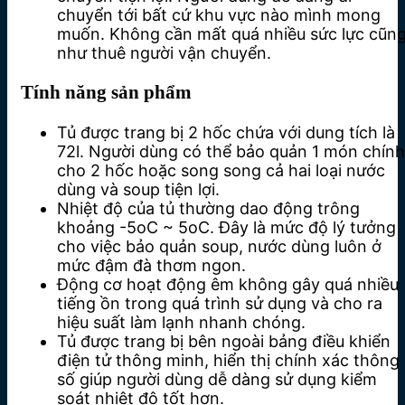
chuyển tới bất cứ khu vực nào mình mong
muốn. Không cần mất quá nhiều sức lực cũn
như thuê người vận chuyển.
Tính năng sản phẩm
Tủ được trang bị 2 hốc chứa với dung tích là
72l. Người dùng có thể bảo quản 1 món chính
cho 2 hốc hoặc song song cả hai loại nước
dùng và soup tiện lợi.
Nhiệt độ của tủ thường dao động trông
khoảng -5oC ~ 5oC. Đây là mức độ lý tưởng
cho việc bảo quản soup, nước dùng luôn ở
mức đậm đà thơm ngon.
Động cơ hoạt động êm không gây quá nhiều
tiếng ồn trong quá trình sử dụng và cho ra
hiệu suất làm lạnh nhanh chóng.
Tủ được trang bị bên ngoài bảng điều khiển
điện tử thông minh, hiển thị chính xác thông
số giúp người dùng dễ dàng sử dụng kiểm
soát nhiệt độ tốt hơn.