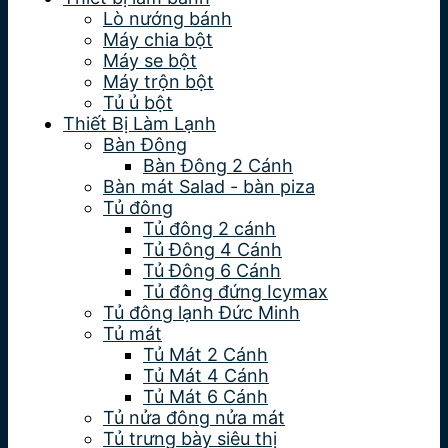
Lò nướng bánh
Máy chia bột
Máy se bột
Máy trộn bột
Tủ ủ bột
Thiết Bị Làm Lạnh
Bàn Đông
Bàn Đông 2 Cánh
Bàn mát Salad - bàn piza
Tủ đông
Tủ đông 2 cánh
Tủ Đông 4 Cánh
Tủ Đông 6 Cánh
Tủ đông đứng Icymax
Tủ đông lạnh Đức Minh
Tủ mát
Tủ Mát 2 Cánh
Tủ Mát 4 Cánh
Tủ Mát 6 Cánh
Tủ nửa đông nửa mát
Tủ trưng bày siêu thị