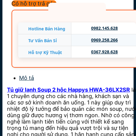
Có hỗ trợ trả góp
Công suất: 1060W
Dung tích: 72 lít (x2 hộc)
Trọng lượng: 80 Kg
0982.145.628
Hotline Bán Hàng
Môi chất lạnh R134a
0969.258.266
Tư Vấn Bán Sỉ
Sản xuất: Happys Việt Nam
0367.928.628
Hỗ trợ Kỹ Thuật
Bảo hành: 18 tháng
Mô tả
Tủ giữ lạnh Soup 2 hộc Happys HWA-36LX2SR
là
1 chuyên dụng cho các nhà hàng, khách sạn và
các sơ sở kinh doanh ăn uống. 1 này giúp duy trì
nhiệt độ lý tưởng để bảo quản các món soup, nướ
dùng giữ được hương vị thơm ngon. Nhờ có công
nghệ làm lạnh tiên tiến cùng với thiết kế sang
trọng tủ mang đến hiệu quả vượt trội và sự tiện
nghi cho người sử dụng. 1 hân hạnh cung cấp sản