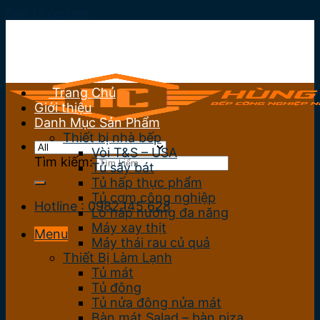
Skip to content
Trang Chủ
Giới thiệu
Danh Mục Sản Phẩm
Thiết bị nhà bếp
Vòi T&S – USA
Tìm kiếm:
Tủ sấy bát
Tủ hấp thực phẩm
Tủ cơm công nghiệp
Hotline : 0982.145.628
Lò hấp nướng đa năng
Máy xay thịt
Menu
Máy thái rau củ quả
Thiết Bị Làm Lạnh
Tủ mát
Tủ đông
Tủ nửa đông nửa mát
Bàn mát Salad – bàn piza