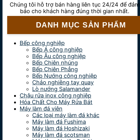
Chúng tôi hỗ trợ bán hàng liên tục 24/24 để đảm
bảo cho khách hàng đúng thời gian nhất.
DANH MỤC SẢN PHẨM
Bếp công nghiệp
Bếp Á công nghiệp
Bếp Âu công nghiệp
Bếp Chiên nhúng
Bếp Chiên Phẳng
Bếp Nướng công nghiệp
Chảo nghiêng tay quay
Lò nướng Salamander
Chậu rửa inox công nghiệp
Hóa Chất Cho Máy Rửa Bát
Máy làm đá viên
Các loại máy làm đá khác
Máy làm đá Fushima
Máy làm đá Hoshizaki
Máy làm đá scotsman