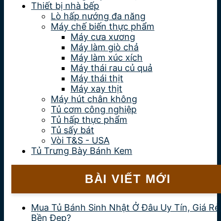
Thiết bị nhà bếp
Lò hấp nướng đa năng
Máy chế biến thực phẩm
Máy cưa xương
Máy làm giò chả
Máy làm xúc xích
Máy thái rau củ quả
Máy thái thịt
Máy xay thịt
Máy hút chân không
Tủ cơm công nghiệp
Tủ hấp thực phẩm
Tủ sấy bát
Vòi T&S - USA
Tủ Trưng Bày Bánh Kem
BÀI VIẾT MỚI
Mua Tủ Bánh Sinh Nhật Ở Đâu Uy Tín, Giá Rẻ
Bền Đẹp?