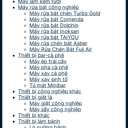
Máy làm kem tươi
Máy rửa bát công nghiệp
Máy rửa bát chén Turbo Gold
Máy rửa bát Comenda
Máy rửa bát Dolphin
Máy rửa bát Inoksan
Máy rửa bát TAIYOU
Máy rửa chén bát Asber
Máy Rửa Chén Bát Fuji Air
Thiết bị bar-cà phê
Máy ép trái cây
Máy pha cà phê
Máy xay cà phê
Máy xay sinh tố
Tủ mát Minibar
Thiết bị công nghiệp khác
Thiết bị giặt là
Máy giặt công nghiệp
Máy sấy công nghiệp
Thiết bị khác
Thiết bị làm bánh
Lò nướng bánh