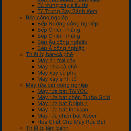
Tủ trưng bày siêu thị
Tủ Trưng Bày Bánh Kem
Bếp công nghiệp
Bếp Nướng công nghiệp
Bếp Chiên Phẳng
Bếp Chiên nhúng
Bếp Âu công nghiệp
Bếp Á công nghiệp
Thiết bị bar-cà phê
Máy ép trái cây
Máy pha cà phê
Máy xay cà phê
Máy xay sinh tố
Máy rửa bát công nghiệp
Máy rửa bát TAIYOU
Máy rửa bát chén Turbo Gold
Máy rửa bát Dolphin
Máy rửa bát Inoksan
Máy rửa chén bát Asber
Hóa Chất Cho Máy Rửa Bát
Thiết bị làm bánh