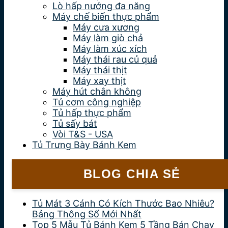
Lò hấp nướng đa năng
Máy chế biến thực phẩm
Máy cưa xương
Máy làm giò chả
Máy làm xúc xích
Máy thái rau củ quả
Máy thái thịt
Máy xay thịt
Máy hút chân không
Tủ cơm công nghiệp
Tủ hấp thực phẩm
Tủ sấy bát
Vòi T&S - USA
Tủ Trưng Bày Bánh Kem
BLOG CHIA SẺ
Tủ Mát 3 Cánh Có Kích Thước Bao Nhiêu?
Bảng Thông Số Mới Nhất
Top 5 Mẫu Tủ Bánh Kem 5 Tầng Bán Chạy