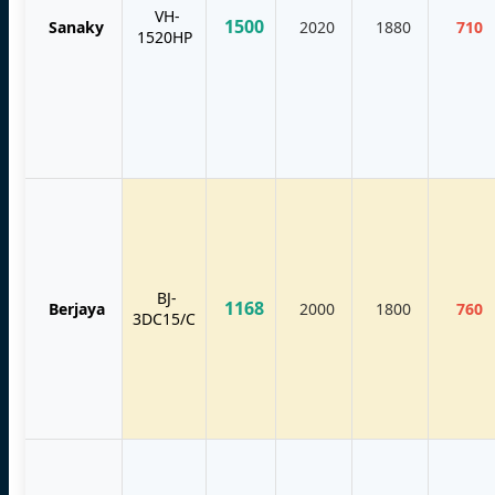
VH-
1500
Sanaky
2020
1880
710
1520HP
BJ-
1168
Berjaya
2000
1800
760
3DC15/C