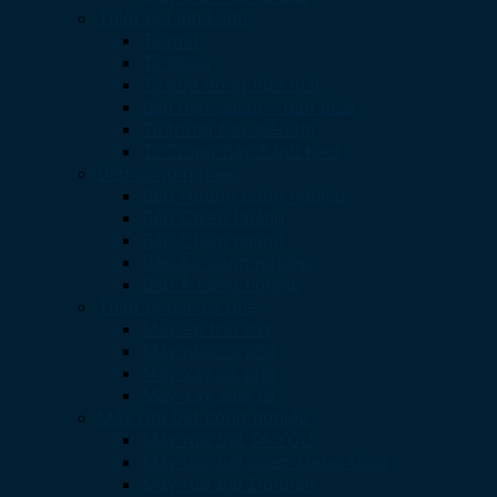
Thiết Bị Làm Lạnh
Tủ mát
Tủ đông
Tủ nửa đông nửa mát
Bàn mát Salad – bàn piza
Tủ trưng bày siêu thị
Tủ Trưng Bày Bánh Kem
Bếp công nghiệp
Bếp Nướng công nghiệp
Bếp Chiên Phẳng
Bếp Chiên nhúng
Bếp Âu công nghiệp
Bếp Á công nghiệp
Thiết bị bar-cà phê
Máy ép trái cây
Máy pha cà phê
Máy xay cà phê
Máy xay sinh tố
Máy rửa bát công nghiệp
Máy rửa bát TAIYOU
Máy rửa bát chén Turbo Gold
Máy rửa bát Dolphin