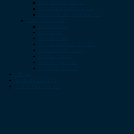
Máy rửa bát Inoksan
Máy rửa chén bát Asber
Hóa Chất Cho Máy Rửa Bát
Thiết bị làm bánh
Máy chia bột
Máy se bột
Máy trộn bột
Máy chế biến thực phẩm
Máy hút chân không
Máy cưa xương
Máy làm giò chả
Máy làm xúc xích
Liên hệ
Dự án đã triển khai
Tin tức Kinh nghiệm