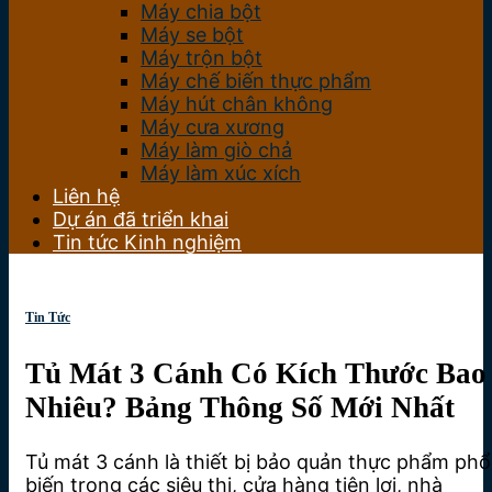
Máy chia bột
Máy se bột
Máy trộn bột
Máy chế biến thực phẩm
Máy hút chân không
Máy cưa xương
Máy làm giò chả
Máy làm xúc xích
Liên hệ
Dự án đã triển khai
Tin tức Kinh nghiệm
Tin Tức
Tủ Mát 3 Cánh Có Kích Thước Bao
Nhiêu? Bảng Thông Số Mới Nhất
Tủ mát 3 cánh là thiết bị bảo quản thực phẩm phổ
biến trong các siêu thị, cửa hàng tiện lợi, nhà