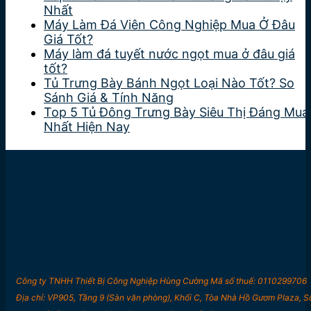
Nhất
Máy Làm Đá Viên Công Nghiệp Mua Ở Đâu
Giá Tốt?
Máy làm đá tuyết nước ngọt mua ở đâu giá
tốt?
Tủ Trưng Bày Bánh Ngọt Loại Nào Tốt? So
Sánh Giá & Tính Năng
Top 5 Tủ Đông Trưng Bày Siêu Thị Đáng Mua
Nhất Hiện Nay
Công ty TNHH Thiết Bị Công Nghiệp Hùng Cường Mã số thuế: 0110299706
Địa chỉ: VP905, Tầng 9 (Sàn văn phòng), Khối C, Tòa Nhà Hồ Gươm Plaza, S