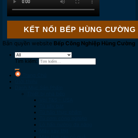
KẾT NỐI BẾP HÙNG CƯỜNG
Bản quyền website
Bếp Công Nghiệp Hùng Cường
Tìm kiếm:
Trang Chủ
Giới thiệu
Danh Mục Sản Phẩm
Thiết bị nhà bếp
Vòi T&S – USA
Tủ sấy bát
Tủ hấp thực phẩm
Tủ cơm công nghiệp
Lò hấp nướng đa năng
Máy xay thịt
Máy thái rau củ quả