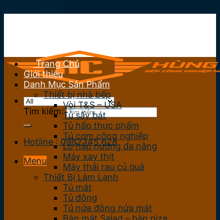
Skip to content
Trang Chủ
Giới thiệu
Danh Mục Sản Phẩm
Thiết bị nhà bếp
Vòi T&S – USA
Tìm kiếm:
Tủ sấy bát
Tủ hấp thực phẩm
Tủ cơm công nghiệp
Hotline : 0982.145.628
Lò hấp nướng đa năng
Máy xay thịt
Menu
Máy thái rau củ quả
Thiết Bị Làm Lạnh
Tủ mát
Tủ đông
Tủ nửa đông nửa mát
Bàn mát Salad – bàn piza