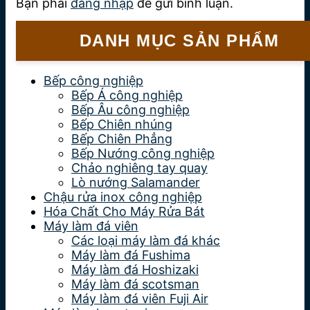
Bạn phải
đăng nhập
để gửi bình luận.
DANH MỤC SẢN PHẨM
Bếp công nghiệp
Bếp Á công nghiệp
Bếp Âu công nghiệp
Bếp Chiên nhúng
Bếp Chiên Phẳng
Bếp Nướng công nghiệp
Chảo nghiêng tay quay
Lò nướng Salamander
Chậu rửa inox công nghiệp
Hóa Chất Cho Máy Rửa Bát
Máy làm đá viên
Các loại máy làm đá khác
Máy làm đá Fushima
Máy làm đá Hoshizaki
Máy làm đá scotsman
Máy làm đá viên Fuji Air