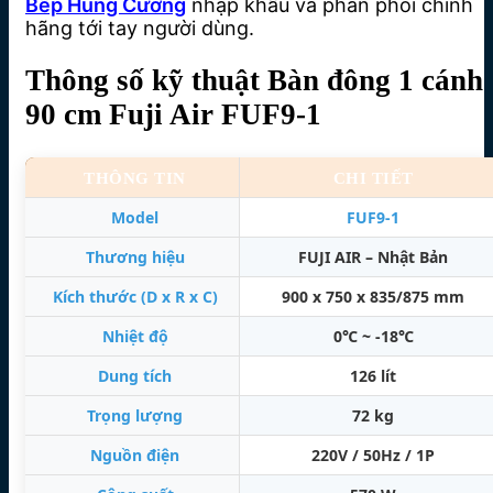
Bếp Hùng Cường
nhập khẩu và phân phối chính
hãng tới tay người dùng.
Thông số kỹ thuật Bàn đông 1 cánh
90 cm Fuji Air FUF9-1
THÔNG TIN
CHI TIẾT
Model
FUF9-1
Thương hiệu
FUJI AIR – Nhật Bản
Kích thước (D x R x C)
900 x 750 x 835/875 mm
Nhiệt độ
0℃ ~ -18℃
Dung tích
126 lít
Trọng lượng
72 kg
Nguồn điện
220V / 50Hz / 1P