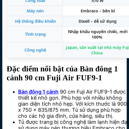
Công suất
570 W
Máy nén
Embraco – bền bỉ
Hệ thống điều khiển
Dixell – dễ sử dụng
Nhập khẩu nguyên chiếc, mới
Tình trạng
100%
Japan, sản xuất tại nhà máy Fuj
Công nghệ
China
Đặc điểm nổi bật của Bàn đông 1
cánh 90 cm Fuji Air FUF9-1
Bàn đông 1 cánh
90 cm Fuji Air FUF9-1 được
thiết kế nhỏ gọn. Phù hợp với nhiều không
gian diện tích nhỏ hẹp. Với kích thước là 900
x 750 x 835/875 mm. Tủ sử dụng phù hợp
cho các hộ gia đình, cửa hàng, siêu thị.
Tủ được trang bị công nghệ làm lạnh hiện đại
sử dụng máy nén thương hiệu Embraco cho