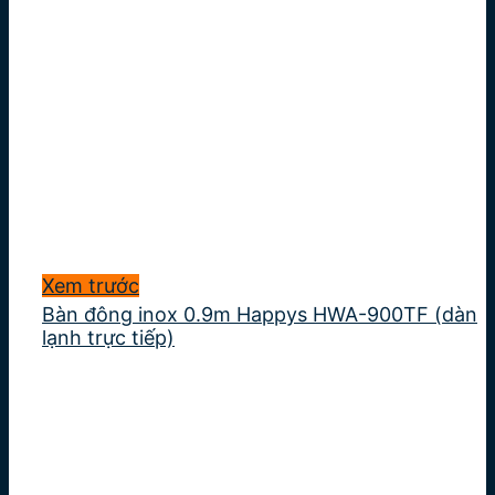
Xem trước
Bàn đông inox 0.9m Happys HWA-900TF (dàn
lạnh trực tiếp)