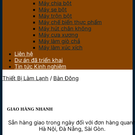
Máy chia bột
Máy se bột
Máy trộn bột
Máy chế biến thực phẩm
Máy hút chân không
Máy cưa xương
Máy làm giò chả
Máy làm xúc xích
Liên hệ
Dự án đã triển khai
Tin tức Kinh nghiệm
Thiết Bị Làm Lạnh
/
Bàn Đông
GIAO HÀNG NHANH
Sẵn hàng giao trong ngày đối với đơn hàng quan
Hà Nội, Đà Nẵng, Sài Gòn.