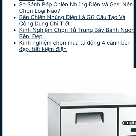
So Sánh Bếp Chiên Nhúng Điện Và Gas: Nên
Chọn Loại Nào?
Bếp Chiên Nhúng Điện Là Gì? Cấu Tạo Và
Công Dụng Chi Tiết
Kinh Nghiệm Chọn Tủ Trưng Bày Bánh Ngon
Bền, Đẹp
Kinh nghiệm chọn mua tủ đông 4 cánh bền
đẹp, tiết kiệm điện