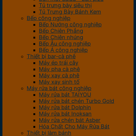
Tủ trưng bày siêu thị
Tủ Trưng Bày Bánh Kem
Bếp công nghiệp
Bếp Nướng công nghiệp
Bếp Chiên Phẳng
Bếp Chiên nhúng
Bếp Âu công nghiệp
Bếp Á công nghiệp
Thiết bị bar-cà phê
Máy ép trái cây
Máy pha cà phê
Máy xay cà phê
Máy xay sinh tố
Máy rửa bát công nghiệp
Máy rửa bát TAIYOU
Máy rửa bát chén Turbo Gold
Máy rửa bát Dolphin
Máy rửa bát Inoksan
Máy rửa chén bát Asber
Hóa Chất Cho Máy Rửa Bát
Thiết bị làm bánh