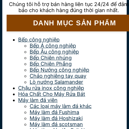
Chúng tôi hỗ trợ bán hàng liên tục 24/24 để đảm
bảo cho khách hàng đúng thời gian nhất.
DANH MỤC SẢN PHẨM
Bếp công nghiệp
Bếp Á công nghiệp
Bếp Âu công nghiệp
Bếp Chiên nhúng
Bếp Chiên Phẳng
Bếp Nướng công nghiệp
Chảo nghiêng tay quay
Lò nướng Salamander
Chậu rửa inox công nghiệp
Hóa Chất Cho Máy Rửa Bát
Máy làm đá viên
Các loại máy làm đá khác
Máy làm đá Fushima
Máy làm đá Hoshizaki
Máy làm đá scotsman