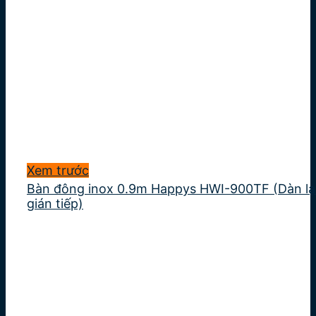
Xem trước
Bàn đông inox 0.9m Happys HWI-900TF (Dàn l
gián tiếp)