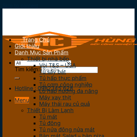
Skip to content
Trang Chủ
Giới thiệu
Danh Mục Sản Phẩm
Thiết bị nhà bếp
Vòi T&S – USA
Tìm kiếm:
Tủ sấy bát
Tủ hấp thực phẩm
Tủ cơm công nghiệp
Hotline : 0982.145.628
Lò hấp nướng đa năng
Máy xay thịt
Menu
Máy thái rau củ quả
Thiết Bị Làm Lạnh
Tủ mát
Tủ đông
Tủ nửa đông nửa mát
Bàn mát Salad – bàn piza