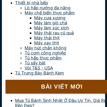
Thiết bị nhà bếp
Lò hấp nướng đa năng
Máy chế biến thực phẩm
Máy cưa xương
Máy làm giò chả
Máy làm xúc xích
Máy thái rau củ quả
Máy thái thịt
Máy xay thịt
Máy hút chân không
Tủ cơm công nghiệp
Tủ hấp thực phẩm
Tủ sấy bát
Vòi T&S - USA
Tủ Trưng Bày Bánh Kem
BÀI VIẾT MỚI
Mua Tủ Bánh Sinh Nhật Ở Đâu Uy Tín, Giá Rẻ
Bền Đẹp?