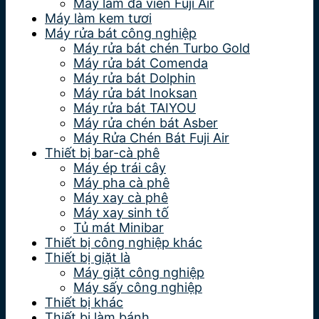
Máy làm đá viên Fuji Air
Máy làm kem tươi
Máy rửa bát công nghiệp
Máy rửa bát chén Turbo Gold
Máy rửa bát Comenda
Máy rửa bát Dolphin
Máy rửa bát Inoksan
Máy rửa bát TAIYOU
Máy rửa chén bát Asber
Máy Rửa Chén Bát Fuji Air
Thiết bị bar-cà phê
Máy ép trái cây
Máy pha cà phê
Máy xay cà phê
Máy xay sinh tố
Tủ mát Minibar
Thiết bị công nghiệp khác
Thiết bị giặt là
Máy giặt công nghiệp
Máy sấy công nghiệp
Thiết bị khác
Thiết bị làm bánh