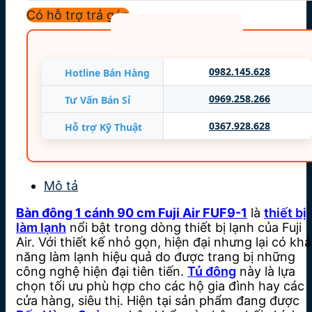
Nguồn điện: 220V/50Hz/1P
Có hỗ trợ trả góp
Công suất: 570 W
Máy nén sử dụng thương hiệu Embraco bền
bỉ
0982.145.628
Hotline Bán Hàng
Hệ thống điều khiển Dixell dễ sử dụng
0969.258.266
Tư Vấn Bán Sỉ
Hàng nhập khẩu nguyên chiếc, mới 100%
0367.928.628
Hỗ trợ Kỹ Thuật
Công nghệ Japan, sản xuất tại nhà máy Fuji
China
Mô tả
Bàn đông 1 cánh 90 cm Fuji Air FUF9-1
là
thiết bị
làm lạnh
nổi bật trong dòng thiết bị lạnh của Fuji
Air. Với thiết kế nhỏ gọn, hiện đại nhưng lại có khả
năng làm lạnh hiệu quả do được trang bị những
công nghệ hiện đại tiên tiến.
Tủ đông
này là lựa
chọn tối ưu phù hợp cho các hộ gia đình hay các
cửa hàng, siêu thị. Hiện tại sản phẩm đang được