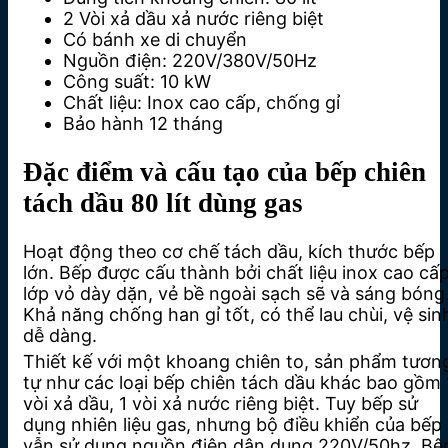
2 Vòi xả dầu xả nước riêng biệt
Có bánh xe di chuyển
Nguồn điện: 220V/380V/50Hz
Công suất: 10 kW
Chất liệu: Inox cao cấp, chống gỉ
Bảo hành 12 tháng
Đặc điểm và cấu tạo của bếp chiên
tách dầu 80 lít dùng gas
Hoạt động theo cơ chế tách dầu, kích thước bếp
lớn. Bếp được cấu thành bởi chất liệu inox cao cấp
lớp vỏ dày dặn, vẻ bề ngoài sạch sẽ và sáng bóng
Khả năng chống han gỉ tốt, có thể lau chùi, vệ sin
dễ dàng.
Thiết kế với một khoang chiên to, sản phẩm tươn
tự như các loại bếp chiên tách dầu khác bao gồm 
vòi xả dầu, 1 vòi xả nước riêng biệt. Tuy bếp sử
dụng nhiên liệu gas, nhưng bộ điều khiển của bếp
vẫn sử dụng nguồn điện dân dụng 220V/50hz. Bê