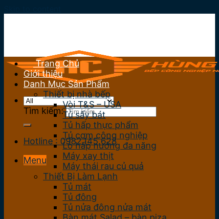
Skip to content
Trang Chủ
Giới thiệu
Danh Mục Sản Phẩm
Thiết bị nhà bếp
Vòi T&S – USA
Tìm kiếm:
Tủ sấy bát
Tủ hấp thực phẩm
Tủ cơm công nghiệp
Hotline : 0982.145.628
Lò hấp nướng đa năng
Máy xay thịt
Menu
Máy thái rau củ quả
Thiết Bị Làm Lạnh
Tủ mát
Tủ đông
Tủ nửa đông nửa mát
Bàn mát Salad – bàn piza