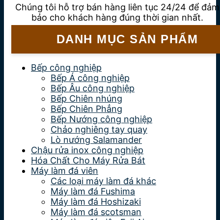
Chúng tôi hỗ trợ bán hàng liên tục 24/24 để đảm
bảo cho khách hàng đúng thời gian nhất.
DANH MỤC SẢN PHẨM
Bếp công nghiệp
Bếp Á công nghiệp
Bếp Âu công nghiệp
Bếp Chiên nhúng
Bếp Chiên Phẳng
Bếp Nướng công nghiệp
Chảo nghiêng tay quay
Lò nướng Salamander
Chậu rửa inox công nghiệp
Hóa Chất Cho Máy Rửa Bát
Máy làm đá viên
Các loại máy làm đá khác
Máy làm đá Fushima
Máy làm đá Hoshizaki
Máy làm đá scotsman