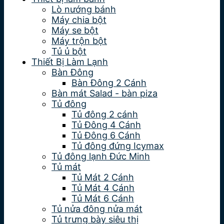
Lò nướng bánh
Máy chia bột
Máy se bột
Máy trộn bột
Tủ ủ bột
Thiết Bị Làm Lạnh
Bàn Đông
Bàn Đông 2 Cánh
Bàn mát Salad - bàn piza
Tủ đông
Tủ đông 2 cánh
Tủ Đông 4 Cánh
Tủ Đông 6 Cánh
Tủ đông đứng Icymax
Tủ đông lạnh Đức Minh
Tủ mát
Tủ Mát 2 Cánh
Tủ Mát 4 Cánh
Tủ Mát 6 Cánh
Tủ nửa đông nửa mát
Tủ trưng bày siêu thị