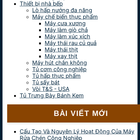
Thiết bị nhà bếp
Lò hấp nướng đa năng
Máy chế biến thực phẩm
Máy cưa xương
Máy làm giò chả
Máy làm xúc xích
Máy thái rau củ quả
Máy thái thịt
Máy xay thịt
Máy hút chân không
Tủ cơm công nghiệp
Tủ hấp thực phẩm
Tủ sấy bát
Vòi T&S - USA
Tủ Trưng Bày Bánh Kem
BÀI VIẾT MỚI
Cấu Tạo Và Nguyên Lý Hoạt Động Của Máy
Rửa Chén Công Nghiệp