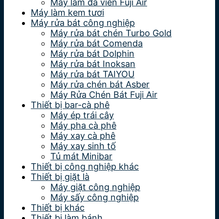
Máy làm đá viên Fuji Air
Máy làm kem tươi
Máy rửa bát công nghiệp
Máy rửa bát chén Turbo Gold
Máy rửa bát Comenda
Máy rửa bát Dolphin
Máy rửa bát Inoksan
Máy rửa bát TAIYOU
Máy rửa chén bát Asber
Máy Rửa Chén Bát Fuji Air
Thiết bị bar-cà phê
Máy ép trái cây
Máy pha cà phê
Máy xay cà phê
Máy xay sinh tố
Tủ mát Minibar
Thiết bị công nghiệp khác
Thiết bị giặt là
Máy giặt công nghiệp
Máy sấy công nghiệp
Thiết bị khác
Thiết bị làm bánh