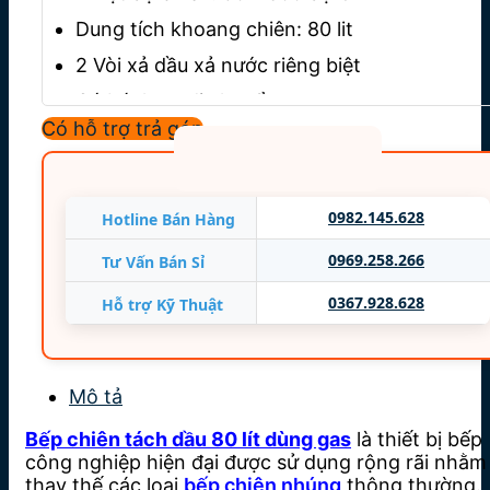
Dung tích khoang chiên: 80 lit
2 Vòi xả dầu xả nước riêng biệt
Có bánh xe di chuyển
Có hỗ trợ trả góp
Nguồn điện: 220V/380V/50Hz
Công suất: 10 kW
Chất liệu: Inox cao cấp, chống gỉ
0982.145.628
Hotline Bán Hàng
Bảo hành 12 tháng
0969.258.266
Tư Vấn Bán Sỉ
0367.928.628
Hỗ trợ Kỹ Thuật
Mô tả
Bếp chiên tách dầu 80 lít dùng gas
là thiết bị bếp
công nghiệp hiện đại được sử dụng rộng rãi nhằm
thay thế các loại
bếp chiên nhúng
thông thường.