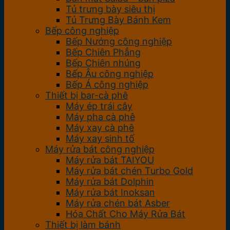
Tủ trưng bày siêu thị
Tủ Trưng Bày Bánh Kem
Bếp công nghiệp
Bếp Nướng công nghiệp
Bếp Chiên Phẳng
Bếp Chiên nhúng
Bếp Âu công nghiệp
Bếp Á công nghiệp
Thiết bị bar-cà phê
Máy ép trái cây
Máy pha cà phê
Máy xay cà phê
Máy xay sinh tố
Máy rửa bát công nghiệp
Máy rửa bát TAIYOU
Máy rửa bát chén Turbo Gold
Máy rửa bát Dolphin
Máy rửa bát Inoksan
Máy rửa chén bát Asber
Hóa Chất Cho Máy Rửa Bát
Thiết bị làm bánh