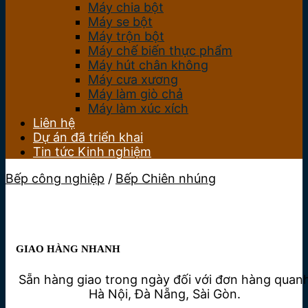
Máy chia bột
Máy se bột
Máy trộn bột
Máy chế biến thực phẩm
Máy hút chân không
Máy cưa xương
Máy làm giò chả
Máy làm xúc xích
Liên hệ
Dự án đã triển khai
Tin tức Kinh nghiệm
Bếp công nghiệp
/
Bếp Chiên nhúng
GIAO HÀNG NHANH
Sẵn hàng giao trong ngày đối với đơn hàng quan
Hà Nội, Đà Nẵng, Sài Gòn.